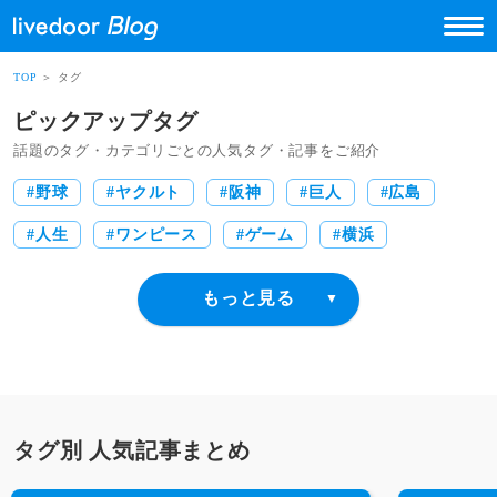
TOP
＞ タグ
ピックアップタグ
話題のタグ・カテゴリごとの人気タグ・記事をご紹介
野球
ヤクルト
阪神
巨人
広島
人生
ワンピース
ゲーム
横浜
アニメ
ポケモン
AKB48
食生活
イライラ
漫画
アルバイト
料理
円安
会社
怖い
タグ別 人気記事まとめ