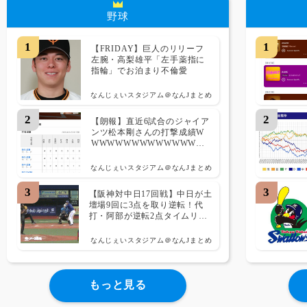
野球
1
1
【FRIDAY】巨人のリリーフ
左腕・高梨雄平「左手薬指に
指輪」でお泊まり不倫愛
なんじぇいスタジアム＠なんJまとめ
2
2
【朗報】直近6試合のジャイア
ンツ松本剛さんの打撃成績W
WWWWWWWWWWWWWW
W
なんじぇいスタジアム＠なんJまとめ
3
3
【阪神対中日17回戦】中日が土
壇場9回に3点を取り逆転！代
打・阿部が逆転2点タイムリー
ツーベー
ス！！！！！！！！！！！！！！
なんじぇいスタジアム＠なんJまとめ
もっと見る