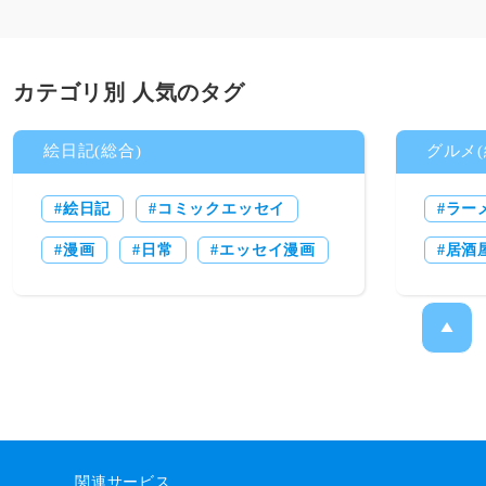
カテゴリ別 人気のタグ
絵日記(総合)
グルメ(
絵日記
コミックエッセイ
ラー
漫画
日常
エッセイ漫画
居酒
関連サービス