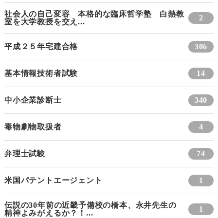
社会人の自己変容 本格的な臨床哲学塾 白熱教
2
室を大学教授を交え...
平成２５年宅建合格
306
基本情報技術者試験
14
中小企業診断士
340
毒物劇物取扱者
4
弁理士試験
74
米国パテントエージェント
1
伝説の30年前の近畿予備校の橋本、永井先生の
1
精神よみがえるか？！...