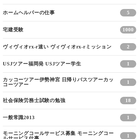
ホームヘルパーの仕事
5
宅建受験
1000
ヴィヴィオrx-r速い ヴィヴィオrx-rミッション
2
USJツアー福岡発 USJツアー学生
1
カッコーツアー伊勢神宮 日帰りバスツアーカッ
1
コーツアー
社会保険労務士試験の勉強
18
一般常識2013
1
モーニングコールサービス募集 モーニングコー
1
ルサービス仕事