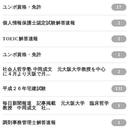
ユンボ資格・免許
17
個人情報保護士認定試験解答速報
2
TOEIC解答速報
2
ユンボ資格・免許
1
社会人哲学塾 中岡成文 元大阪大学教授を中心
2
に４月より大阪で月...
平成２６年宅建試験
131
毎日新聞報道 記事掲載 元大阪大学 臨床哲学
1
教授 中岡成文 社...
調剤事務管理士解答速報
1