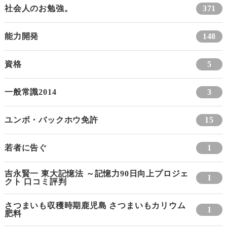
社会人のお勉強。
371
能力開発
148
資格
5
一般常識2014
3
ユンボ・バックホウ免許
15
若者に告ぐ
1
吉永賢一 東大記憶法 ～記憶力90日向上プロジェ
1
クト 口コミ評判
さつまいも収穫時期鹿児島 さつまいもカリウム
1
肥料