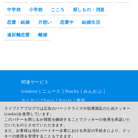
中学校
小学校
こころ
探しもの・消息
恋愛・結婚
片想い
恋愛中
結婚生活
遠距離恋愛
離婚
関連サービス
livedoor
ニュース
Peachy
みんかぶ
みんかぶ Choice
Kstyle
株探
ライブドアブログでは広告のパーソナライズや効果測定のためクッキー
(cookie)を使用しています。
このバナーを閉じるか閲覧を継続することでクッキーの使用を承認いた
運営会社
採用情報
利用規約
だいたものとさせていただきます。
ガイドライン
サイトマップ
また、お客様は当社パートナー企業における所定の手続きにより、クッ
キーの使用を管理することもできます。