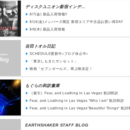
ディスクユニオン新宿インデ...
8/7(金) 新品入荷情報!!
8/14(金)メンバーズ限定 新宿エリア中古品お買い得DAY
8/6(木) 新品入荷情報
吉田トオル日記
SCHEDULE更新中♪ブログ休止中♪
「東京しもきたサンセット」
映画「セブンガールズ」再上映決定！
もぐらの和訳書庫
［索引］Fear, and Loathing in Las Vegas 歌詞和訳
Fear, and Loathing in Las Vegas "Who I am" 歌詞和訳
Fear, and Loathing in Las Vegas"Beautiful Things" 歌
EARTHSHAKER STAFF BLOG