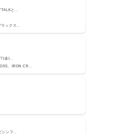
LKと...
・デラックス...
金)...
SS、IRON CR...
ンフ...