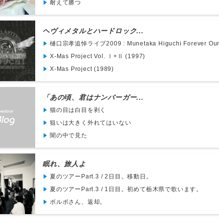
耐えて勝つ
ヘヴィメタルとハードロック...
樋口宗孝追悼ライブ2009 : Munetaka Higuchi Forever Our H
X-Mas Project Vol. Ⅰ+Ⅱ (1997)
X-Mas Project (1989)
「あの頃、君はナンバーガー...
猫の目は白目を剥く
狙いは大きく外れてはいない
闇の中で見た
眠れ、旅人よ
夏のツアーPart.3 / 2日目。移動日。
夏のツアーPart.3 / 1日目。初めて栃木県で歌います。
ボルボさん、返却。