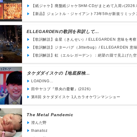
【紙ジャケ】廃盤紙ジャケSHM-CDがまとめて入荷♪(2026.8
【新品】ジェントル・ジャイアント73年5thが新規リミックス
ELLEGARDENの歌詞を和訳して...
【歌詞解説】金星（きんせい）/ ELLEGARDEN 意味を考察｜
【歌詞解説】ジターバグ（Jitterbug）/ ELLEGARDEN 意味
【歌詞解説】虹（エルレガーデン）：絶望の淵で見上げた空に
タケダダイスケの【地底探検...
LOADING…
田中ヤコブ『県央の憂鬱』(2026)
第8回 タケダダイスケ 1人カラオケワンマンショー
The Metal Pandemic
澄んだ野
thanatoz