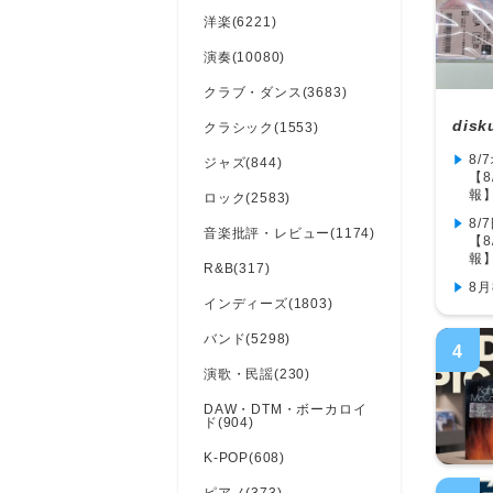
洋楽(6221)
演奏(10080)
クラブ・ダンス(3683)
disk
クラシック(1553)
8
ジャズ(844)
【8
報】
ロック(2583)
8
音楽批評・レビュー(1174)
【8
報】
R&B(317)
8月
インディーズ(1803)
バンド(5298)
4
演歌・民謡(230)
DAW・DTM・ボーカロイ
ド(904)
K-POP(608)