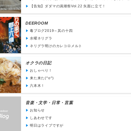
【告知】ダダマの渦潮祭Vol.22 矢面に立て！
DEEROOM
毒ブログ2019～其の十四
水曜ネリグラ
ネリグラ明けのカレコロメルト
オクラの日記
おしゃべり！
来た来た(^o^)
六本木！
音楽・文学・日常・言葉
お知らせ
しあわせです
明日はライブですが