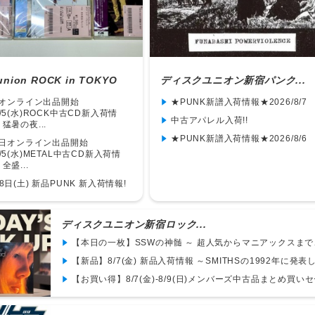
union ROCK in TOKYO
ディスクユニオン新宿パンク...
/7オンライン出品開始
★PUNK新譜入荷情報★2026/8/7
/5(水)ROCK中古CD新入荷情
中古アパレル入荷!!
猛暑の夜...
★PUNK新譜入荷情報★2026/8/6
/7日オンライン出品開始
/5(水)METAL中古CD新入荷情
全盛...
8日(土) 新品PUNK 新入荷情報!
ディスクユニオン新宿ロック...
【本日の一枚】SSWの神髄 ～ 超人気からマニアックスまで、
【新品】8/7(金) 新品入荷情報 ～SMITHSの1992年に発表し
【お買い得】8/7(金)-8/9(日)メンバーズ中古品まとめ買いセー