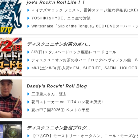
joe's Rock'n Roll Life！！
＜イナズマロック フェス＞、雷神ステージ第六弾発表にKEYTA
YOSHIKI＆HYDE、ニコ生で対談
Whitesnake『Slip of the Tongue』6CD+DVDスーパー
ディスクユニオンお茶の水ハ...
8/2(日)メタル/ハードロック廃盤レコードセール
ディスクユニオンお茶の水ハードロック/ヘヴィメタル館 8/7(
<8/1(土)~8/3(月)入荷> FM、SHERIFF、SATIN、HOLOCRO
Dandy's Rock'n' Roll Blog
三原重夫さん、逝去
花田ストーカー vol.1174 バン花＠所沢！
夏の甲子園2026① ベスト８予想
ディスクユニオン新宿プログ...
【中古CD】モーストリー・オータムン、ニール・モーズなどシ