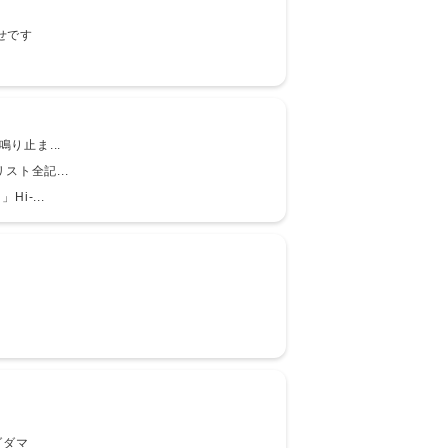
らせです
：鳴り止ま...
スト全記...
i-...
ダダマ