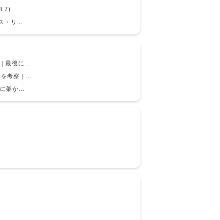
.7)
・リ...
最後に...
を考察｜...
架か...