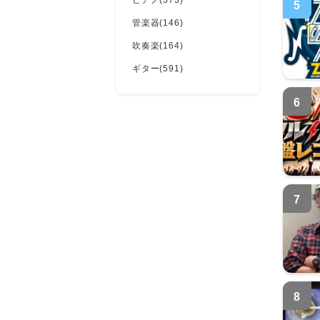
ピアノ(373)
5
管楽器(146)
吹奏楽(164)
ギター(591)
6
7
8