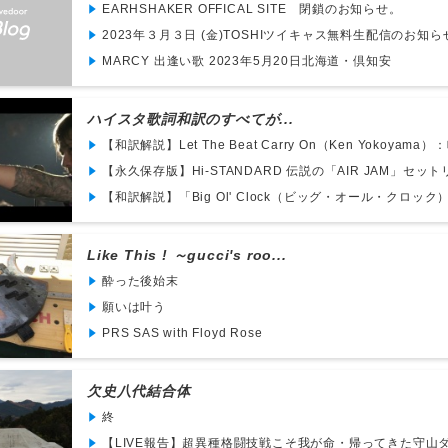
EARHSHAKER OFFICAL SITE 閉鎖のお知らせ。
2023年３月３日 (金)TOSHIツイキャス無料生配信のお知
MARCY 出逢い歌 2023年5月20日北海道・倶知安
ハイスタ歌詞和訳のすべてが...
【和訳解説】Let The Beat Carry On（Ken Yokoyama）
【永久保存版】Hi-STANDARD 伝説の「AIR JAM」セットリ
【和訳解説】「Big Ol' Clock（ビッグ・オール・クロック）」H
Like This ! ～gucci's roo...
酔った後始末
願いは叶う
PRS SAS with Floyd Rose
欠史八代結合体
終
【LIVE報告】超異種格闘技戦こそ我が命・帰ってきた守山