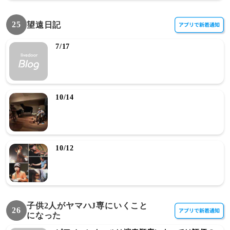
25
望遠日記
7/17
10/14
10/12
子供2人がヤマハJ専にいくこと
26
になった