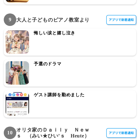
9
大人と子どものピアノ教室より
悔しい涙と嬉し泣き
予選のドラマ
ゲスト講師を勤めました
オリタ家のＤａｉｌｙ Ｎｅｗ
10
ｓ （みい★ひい’ｓ Heute）