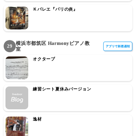
Ｋバレエ『パリの炎』
横浜市都筑区 Harmonyピアノ教
29
室
オクターブ
練習シート夏休みバージョン
逸材