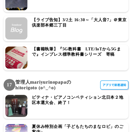
【ライブ告知】3/2土 16:30～「大人音7」＠東京
倶楽部本郷三丁目
【書籍執筆】『5G教科書 LTE/IoTから5Gま
で』インプレス標準教科書シリーズ 寄稿
管理人mariyurinopapaの
17
hitorigoto (o^_^o)
ピティナ・ピアノコンペティション北日本２地
区本選大会、終了！
夏休み特別企画「子どもたちのまなロビ」のご
案内♪