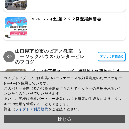
2026. 5.23(土)第２２２回定期練習会
山口県下松市のピアノ教室 ミ
39
ュージックハウス•カンタービレ
のブログ
ピティナ下松ステップ 初開催！無事終わりま
した！
ライブドアブログでは広告のパーソナライズや効果測定のためクッキー
(cookie)を使用しています。
このバナーを閉じるか閲覧を継続することでクッキーの使用を承認いた
だいたものとさせていただきます。
また、お客様は当社パートナー企業における所定の手続きにより、クッ
久々のレッスンオフ日です！
キーの使用を管理することもできます。
詳細は
ライブドア利用規約
をご確認ください。
閉じる
グランドピアノが来たよ！