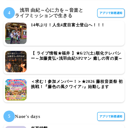
浅羽 由紀～心に力を～音楽と
4
ライフミッションで生きる
14年ぶり！人生4度目富士登山へ！！！
【 ライブ情報★福井 】★6/27(土)順化テレパシ
ー～加藤貴弘×浅羽由紀SP2マン 癒しの宵の宴～
＜求む！参加メンバー！＞★2026 藤枝音楽祭 初
挑戦！『藤色の風クワイア♪』始動します
5
Naoe's days