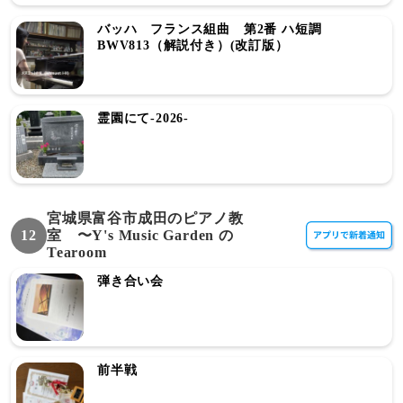
バッハ フランス組曲 第2番 ハ短調
BWV813（解説付き）(改訂版）
霊園にて-2026-
宮城県富谷市成田のピアノ教
12
室 〜Y's Music Garden の
Tearoom
弾き合い会
前半戦