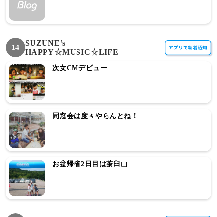
SUZUNE’s
14
HAPPY☆MUSIC☆LIFE
次女CMデビュー
同窓会は度々やらんとね！
お盆帰省2日目は茶臼山