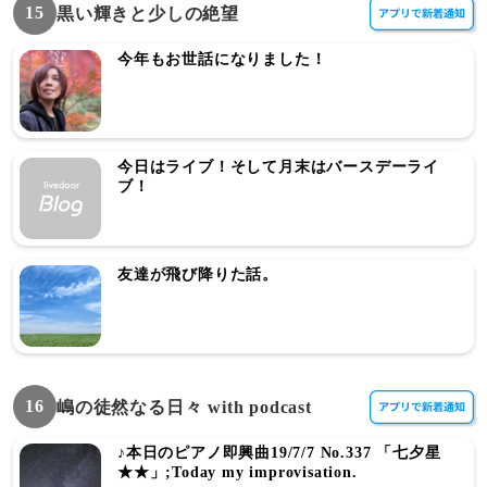
15
黒い輝きと少しの絶望
今年もお世話になりました！
今日はライブ！そして月末はバースデーライ
ブ！
友達が飛び降りた話。
16
嶋の徒然なる日々 with podcast
♪本日のピアノ即興曲19/7/7 No.337 「七夕星
★★」;Today my improvisation.