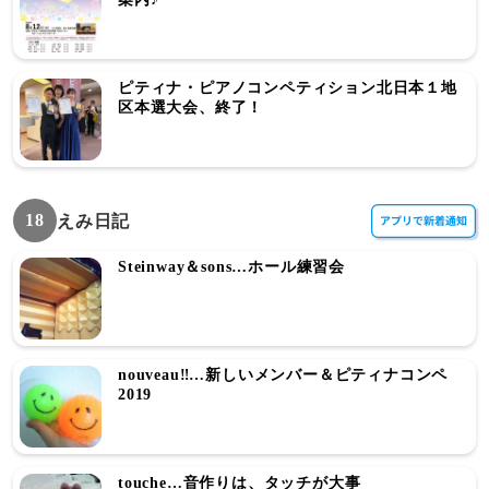
ピティナ・ピアノコンペティション北日本１地
区本選大会、終了！
18
えみ日記
Steinway＆sons…ホール練習会
nouveau‼…新しいメンバー＆ピティナコンペ
2019
touche…音作りは、タッチが大事