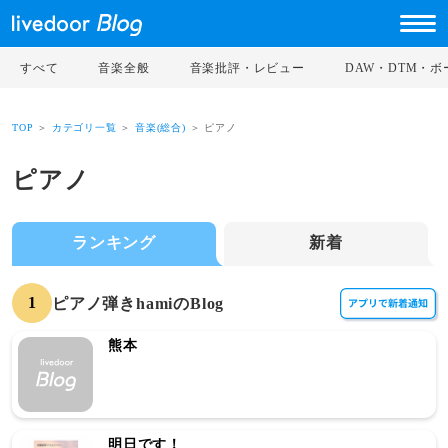
すべて
音楽全般
音楽批評・レビュー
DAW・DTM・
TOP
＞
カテゴリ一覧
＞
音楽(総合)
＞ ピアノ
ピアノ
ランキング
新着
1
ピアノ弾きhamiのBlog
熊本
明日です！