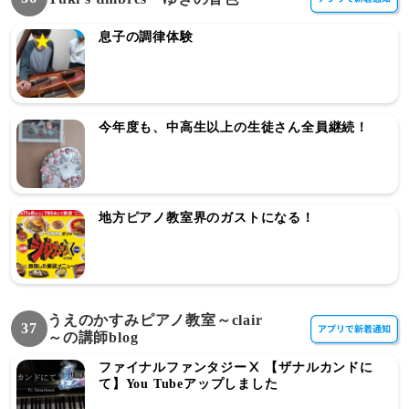
息子の調律体験
今年度も、中高生以上の生徒さん全員継続！
地方ピアノ教室界のガストになる！
うえのかすみピアノ教室～clair
37
～の講師blog
ファイナルファンタジーⅩ 【ザナルカンドに
て】You Tubeアップしました