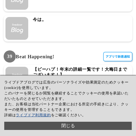
今は。
39
Beat Happening!
【ビーハプ！年末の詳細一覧です！大晦日まで
ございます！】
ライブドアブログでは広告のパーソナライズや効果測定のためクッキー
(cookie)を使用しています。
このバナーを閉じるか閲覧を継続することでクッキーの使用を承認いた
だいたものとさせていただきます。
そしてビーハプ！１２月上旬のスケジュール一
また、お客様は当社パートナー企業における所定の手続きにより、クッ
覧です！
キーの使用を管理することもできます。
詳細は
ライブドア利用規約
をご確認ください。
閉じる
ビーハプ！１１月後半のスケジュールです！