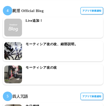
4
屍淫 Official Blog
Live追加！
モーティシア改の改、細部説明。
モーティシア改の改
5
四人冗語