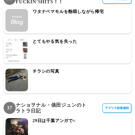
FUCKIN'SHITS！！
ワタナベマモルを熱唱しながら帰宅
とてもやる気を失った
チラシの写真
ナショヲナル・俵田ジュンのト
37
ラトラ日記
29日は千葉アンガで○