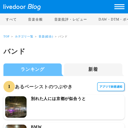
すべて
音楽全般
音楽批評・レビュー
DAW・DTM・
TOP
＞
カテゴリ一覧
＞
音楽(総合)
＞ バンド
バンド
ランキング
新着
1
あるベーシストのつぶやき
別れた人には京都が似合うと
BMW