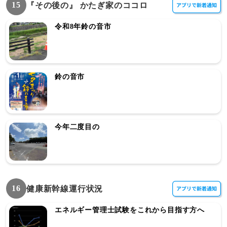
15
『その後の』 かたぎ家のココロ
令和8年鈴の音市
鈴の音市
今年二度目の
16
健康新幹線運行状況
エネルギー管理士試験をこれから目指す方へ