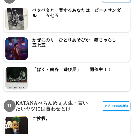
ペタペタと 音するあなたは ビーチサンダ
ル 五七五
かぜにのり ひとりあそびか 猫じゃらし
五七五
「ばく・銅谷 遊び展」 開催中！！
KATANAべらんめぇ人生・言い
11
たいヤツには言わせとけ
ご挨拶。