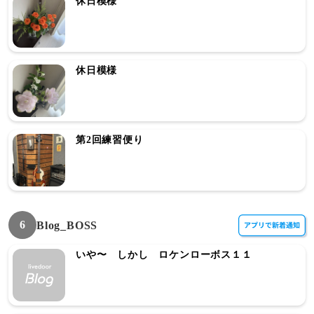
休日模様
休日模様
第2回練習便り
6
Blog_BOSS
いや〜 しかし ロケンローボス１１