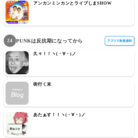
アンカンミンカンとライブしまSHOW
24
PUNKは反抗期になってから
久々！！ヽ(・∀・)ノ
街行く末
あたぁす！！ヽ(・∀・)ノ