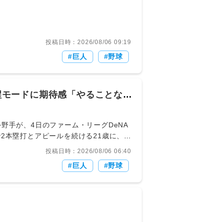
投稿日時：2026/08/06 09:19
巨人
野球
覚醒モードに期待感「やることな
2本塁打とアピールを続ける21歳に、
が湧き起こっている。 浅野はこの試合に
投稿日時：2026/08/06 06:40
に運んだ。8月1日の同リーグ・楽天戦で
巨人
野球
022年ドラフト1位で入団した逸材も、
に出場し、打率.185（27打数5安
時点で、打率.322（183打数59安
式X（旧ツイッター）に6号ソロの動画を
がってこい」「1軍で活躍してほしい」と