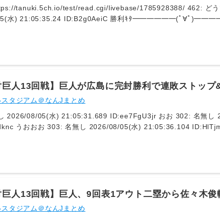
/tanuki.5ch.io/test/read.cgi/livebase/1785928388/ 462: どうですか解説の名無しさん
5:35.24 ID:B2g0AeiC 勝利ｷﾀ━━━━━━(ﾟ∀ﾟ)━━━━━━!! 465: どうですか解説の名無しさ
/05(水) 21:05:38.95 ID:T+BqCDvK ないすげーむ！
対巨人13回戦】巨人が広島に完封勝利で連敗ストップ
2桁10勝目 知念大成がプロ初タイムリー
いスタジアム＠なんJまとめ
水) 21:05:35.687
ID:ZRDzrdknc うおおお 303: 名無し 2026/08/05(水) 21:05:36.
対巨人13回戦】巨人、9回表1アウト二塁から佐々木俊
リードを4点に広げる！！！！！！！！！！！！
いスタジアム＠なんJまとめ