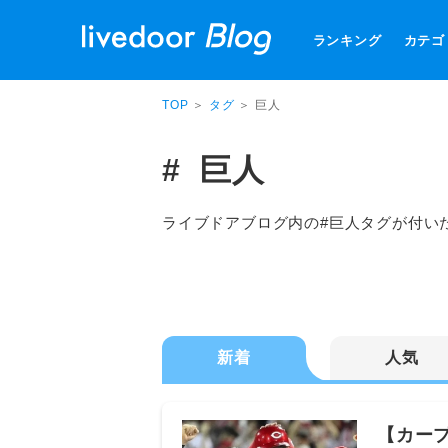
ランキング
カテゴ
TOP
＞
タグ
＞ 巨人
巨人
ライブドアブログ内の#巨人タグが付い
新着
人気
【カープ