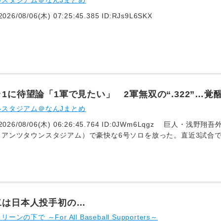
いスタジアム＠なんJまとめ
1: 名無し 2026/08/06(木) 07:25:45.385 ID:RJs9L6SKX
1に待望論「1軍で見たい」 2軍無双の“.322”…
いスタジアム＠なんJまとめ
イアンツタウンスタジアム）で豪快な6号ソロを放った。直近3試合で
ばれるのを待っています」「2軍でやることないねん」と1軍待望論
中堅」で出場。7点リードの3回、橋本の変化球を捉えて左中間芝生席
ており、直近3試合で2発。量産モードに入ってきた。 高松商から2
期待通りの成績を残しているとは言い難い。4年目の今季は1軍で9試合
塁打。7月6日に今季2度目の登録抹消となった。 それでも2軍では4日
ーク。長打力も発揮し始め、ファンの期待も高まる。「DAZN」が公
二は日本人投手初の…
と、「1軍で見たいよ」「そろそろ1軍で爆発する姿を見たい」「上
ンの下で ～For All Baseball Supporters～