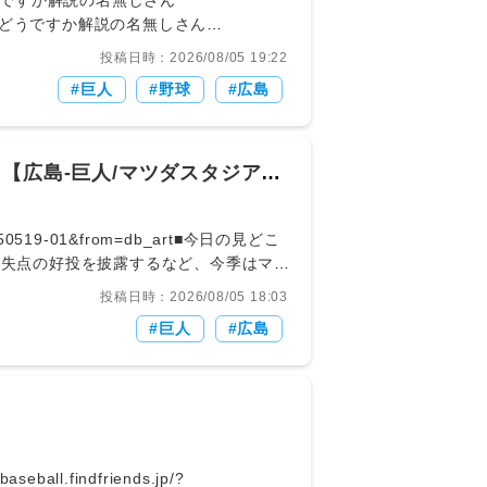
/ 683: どうですか解説の名無しさん
投稿日時：2026/08/05 19:22
巨人
野球
広島
【広島-巨人/マツダスタジア
43-20250519-01&from=db_art■今日の見どこ
かりと試合をつくり、本拠地のファンに勝
投稿日時：2026/08/05 18:03
御率1.00と安定したピッチングを続け
巨人
広島
か。
aseball.findfriends.jp/?