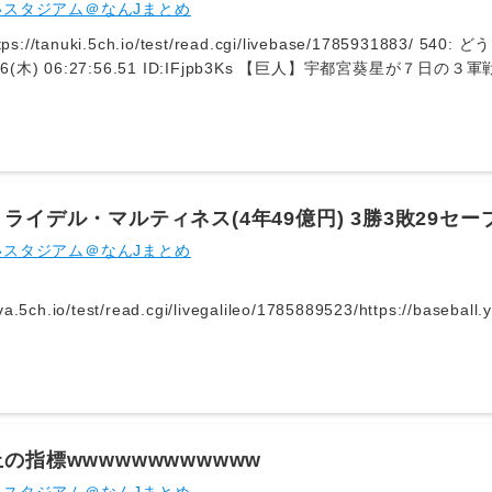
いスタジアム＠なんJまとめ
ps://tanuki.5ch.io/test/read.cgi/livebase/1785931883
8/06(木) 06:27:56.51 ID:IFjpb3Ks 【巨人】宇都宮葵星
icles/20260805-OHT1T51291.html?page=1 回復が予想以上に長引
まあこれで今オフ育成落ちの危機は回避できたわ
ライデル・マルティネス(4年49億円) 3勝3敗29セ
いスタジアム＠なんJまとめ
va.5ch.io/test/read.cgi/livegalileo/1785889523/https://baseball
:GKz//vzl0 セーブ失敗4回に3敗目 流石にコスパ悪すぎじゃね？
0.22 ID:CYdXDorG0 中日の戦力は削いだから 3: それでも動く名無し
8/05(水) 09:27:49.32 ID:vAYC2WCQ0 5年15億で一軍
マシや
の指標wwwwwwwwwwww