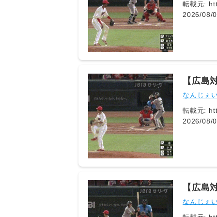
転載元: htt
2026/08/05(水) 20:48
ん 2026/08/05(水) 20:48:16.38 ID:0OpPd98A ｷﾀ━━━━(ﾟ∀ﾟ)━━━━!! 914: どうですか解説の名無しさん
2026/08
【広島対
広げる
なんじぇ
転載元: htt
2026/08/05(水) 19
2026/08/05(水) 19:21
ん 202
【広島
点！！
なんじぇ