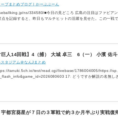
ープまとめブログ | かーぷぶーん
llking.jp/ns/334580/■今日の見どころ 広島の注目はファビアン。今カードは初戦でサヨナラアーチを含
3打点を記録すると、昨日もマルチヒットの活躍を見せた。この一戦
。対する巨人は、又木が5月2日以来の一軍登板に臨む。二軍ではこ
計11回2/3を投げて無失点に抑えた。今日のマウンドでも丁寧に
tps://baseball.yahoo.co.jp/npb/game/2021039233/top
巨人14回戦】4（捕） 大城 卓三 6（一） 小濱 佑斗
いスタジアム＠なんJまとめ
://tanuki.5ch.io/test/read.cgi/livebase/1786004005/https://sp.b
lash_info&game_id=2026080603 17: どうですか解説の名無しさん 2026/08/06(木) 17:18:4
本 4菊池 6泉口 7ファ
りすぎやろ
】宇都宮葵星が７日の３軍戦で約３か月半ぶり実戦復