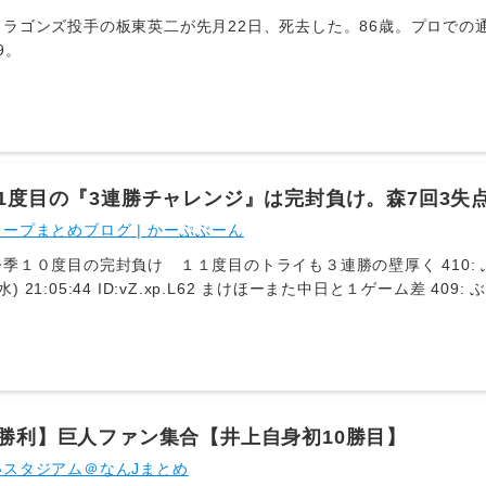
寄せられた。阪神と熾烈な優勝争いを演じる中、救世主となるか。今後の打棒
06(木) 06:26:55.660 ID:0JWm6Lqgz
ゴンズ投手の板東英二が先月22日、死去した。86歳。プロでの通算
news.yahoo.co.jp/articles/37f774d6795a5cb5d47a31cda6c15
9。
ムラン⚾️ #巨人×DeNA（ファーム）#ジャイアンツ (二軍)#だったらDAZN ht
 August 4, 2026 3: 名無し 2026/08/06(木) 06:27:09.869 ID:0JWm6Lqgz 優勝へのラ
ス
11度目の『3連勝チャレンジ』は完封負け。森7回3失
点【広島0-4巨人/試合結果】
ープまとめブログ | かーぷぶーん
度目の完封負け １１度目のトライも３連勝の壁厚く 410: ぶーんと飛躍するななC⊂( ●▲●)⊃
 ID:vZ.xp.L62 まけほーまた中日と１ゲーム差 409: ぶーんと飛躍するななC⊂( ●▲●)⊃
 21:05:40 ID:9S.yb.L47 はいまた0封
ayabusa.open2ch.net/test/read.cgi/livejupiter/1785926992/
初勝利】巨人ファン集合【井上自身初10勝目】
いスタジアム＠なんJまとめ