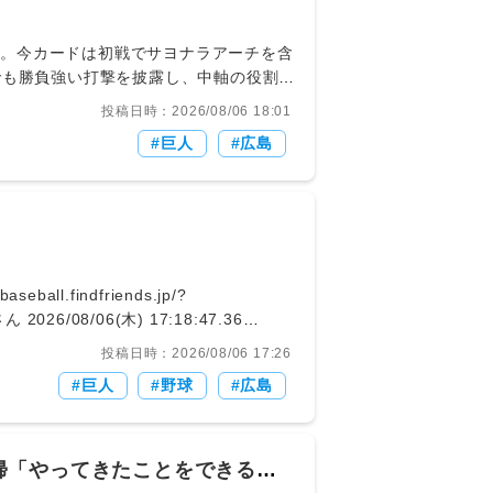
でも勝負強い打撃を披露し、中軸の役割を
こまで防御率1.39の好成績を残してお
投稿日時：2026/08/06 18:01
アウトを積み重ね、首脳陣の起用に応えた
巨人
広島
aseball.findfriends.jp/?
7.36
投稿日時：2026/08/06 17:26
巨人
野球
広島
帰「やってきたことをできるよ