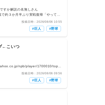
/ 540: どうですか解説の名無しさん
が７日の３軍戦で約３か月半ぶり実戦復帰「やってき
投稿日時：2026/08/06 10:55
巨人
野球
ーブ←こいつ
.yahoo.co.jp/npb/player/1700010/top1:
投稿日時：2026/08/06 09:56
巨人
野球
の何の役にも立たず枠の無駄遣いしてるだけの甲斐拓也