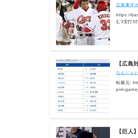
広島東洋カ
https://baseba
む3安打
果たせるか
り、7月は
い。 ht
【広島対
なんじぇ
転載元: https
pid=game_f
ID:l/wJJ20O ツダスタジアム スタメン 【巨人】 【広島】 4浦田 8名原 7松
ビアン 2大城 9秋山 8佐々木 3モンテロ 3小濱 6小園 9知念 5佐々木 5石塚 2持丸 1又
木 1岡本 21: どうですか解説の名無しさん 2026/08/06(木) 17:19:23.01 ID:qwbmzMdd ダルベックいない 橋
上余裕あ
【巨人