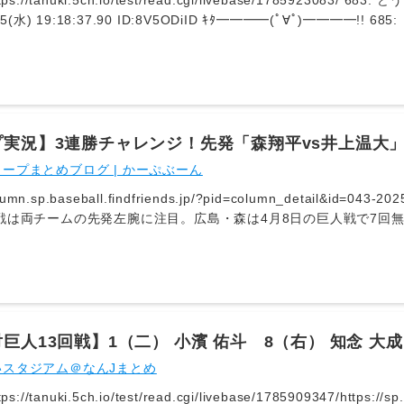
ps://tanuki.5ch.io/test/read.cgi/livebase/1785923083
18:37.90 ID:8V5ODiID ｷﾀ━━━━(ﾟ∀ﾟ)━━━━!! 685: どうですか解説の名無しさん
:40.26 ID:uv9/p8L1 ｷﾀ━━━━━━(ﾟ∀ﾟ)━━━━━━ !!!!! 687: どうですか解説の名無しさん
05(水) 19:18:41.17 ID:Uid+03nh オッケー
実況】3連勝チャレンジ！先発「森翔平vs井上温大」
ープまとめブログ | かーぷぶーん
column.sp.baseball.findfriends.jp/?pid=column_detail&id=0
ムで5試合に先発して防御率1.55をマークしている。今日もしっ
い。一方の巨人・井上は6月28日の登板から4連勝中で、その間は防
この試合でも相手打線を抑え込み、自身初の2ケタ勝利を達成できる
aseball.yahoo.co.jp/npb/game/2021039227/top
巨人13回戦】1（二） 小濱 佑斗 8（右） 知念 大成
いスタジアム＠なんJまとめ
://tanuki.5ch.io/test/read.cgi/livebase/1785909347/https://sp.b