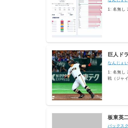
なんじぇ
巨人ドラ
い」
なんじぇ
1: 名無し 2026/08/06(木) 06:26:45.764 ID:0JWm6Lqgz 巨人・浅野翔吾外野手が、4日のファーム・リーグDeNA
戦（ジャ
「上に呼
「6番・
5号を放っ
ここまでは
打）、1本
打）をマ
板東英
投稿する
バックスクリー