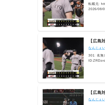
転載元: https:/
2026/08/05(水) 21:0
ん 2026/08/05(水) 21:05:36.93 ID:e4jXzAtX ∩(・ω・)∩ばんじゃーい 470: どうですか解説の名無しさん
2026/08
【広島
失点で
なんじぇ
301: 名無し 2026/08/05(水) 21:05:31.689 ID:ee7FgU3jr おお 302: 名無し 2026/08/05(
【広島
追加！
なんじぇ