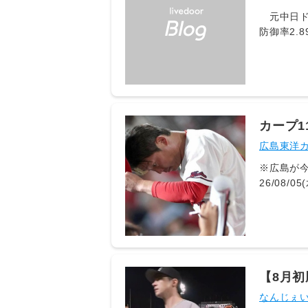
コメントが
2026/08/
元中日ドラ
https://
防御率2.8
吾 6号ホー
ＩＺＵＭＩ🐯 (@rose77209)
ストピー
カープ
打で無得
広島東洋カ
※広島が今季１０
26/08/05(水) 21:05:44
26/08/05(水)
https://h
【8月
なんじぇ