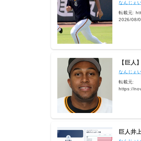
うに」
なんじぇ
転載元: htt
2026/0
たことをできるように」 https://hochi.news/art
いたな。
【巨人】
なんじぇ
転載元:
https://no
それでも動く名無し 2026/08/05(水) 09:25:23.67 ID
2: それでも動く名無し 2026/08/05(水) 09:27:3
2026/0
さんより
巨人井上