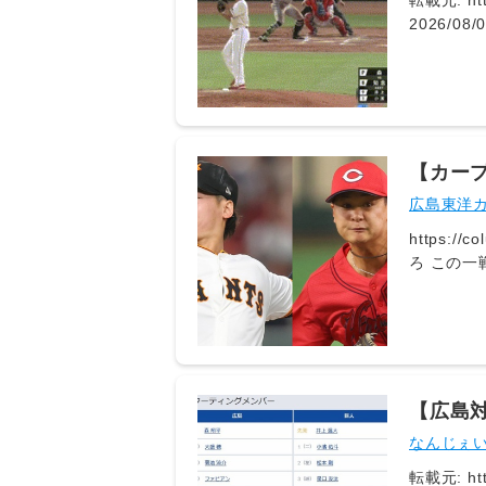
転載元: htt
2026/08/05(水) 19:
2026/08/05(水) 19:18
2026/08/
【カープ
ム】
広島東洋カ
https://
ろ この一戦は両チームの先発左腕に注目。広島・森は4月8日の巨人戦で7回無失点の好投を披露するなど、今季はマツ
ダスタジア
利を届けた
ている。
https://b
【広島対
なんじぇ
転載元: https