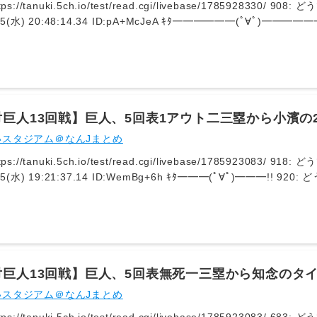
ps://tanuki.5ch.io/test/read.cgi/livebase/1785928330
:14.34 ID:pA+McJeA ｷﾀ━━━━━━(ﾟ∀ﾟ)━━━━━━ !!!!! 909: どうですか解説の名無しさ
/05(水) 20:48:19.06 ID:qhgb/5zZ ジョージよっしゃああああ(´・ω
巨人13回戦】巨人、5回表1アウト二三塁から小濱の
！！！！！！！！！！！！！！
いスタジアム＠なんJまとめ
ps://tanuki.5ch.io/test/read.cgi/livebase/1785923083
:21:37.14 ID:WemBg+6h ｷﾀ━━━(ﾟ∀ﾟ)━━━!! 920: どうですか解説の名無しさん
:38.33 ID:pA+McJeA ｷﾀ━━━━━━(ﾟ∀ﾟ)━━━━━━ !!!!! 924: どうですか解説の名無しさ
6/08/05(水) 19:21:38.75 ID:ch4qb/eF 岸田、石破、オバマの最強打
対巨人13回戦】巨人、5回表無死一三塁から知念のタ
！！！！！！！！！！
いスタジアム＠なんJまとめ