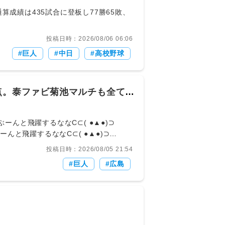
が注目される。 2: 名無し
成績は435試合に登板し77勝65敗、
a148e14be64 ※#巨人 #giants🐗🧡#浅野翔
tps://t.co/wMg5lRB9ou— 🐯
投稿日時：2026/08/06 06:06
巨人
中日
高校野球
点。泰ファビ菊池マルチも全て単
投稿日時：2026/08/05 21:54
巨人
広島