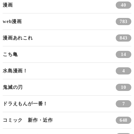
漫画
40
web漫画
783
漫画あれこれ
843
こち亀
14
水島漫画！
4
鬼滅の刃
10
ドラえもんが一番！
7
コミック 新作・近作
648