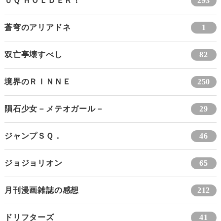
ＵＱ ＨＯＬＤＥＲ！
293
蒼穹のアリアドネ
1
双亡亭壊すべし
82
境界のＲＩＮＮＥ
250
隕石少女－メテオガール－
29
ジャンプＳＱ．
46
ジョジョリオン
65
月刊漫画雑誌の感想
212
ドリフターズ
41