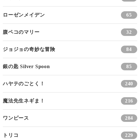
ローゼンメイデン
65
腹ペコのマリー
32
ジョジョの奇妙な冒険
84
銀の匙 Silver Spoon
85
ハヤテのごとく！
240
魔法先生ネギま！
216
ワンピース
284
トリコ
229