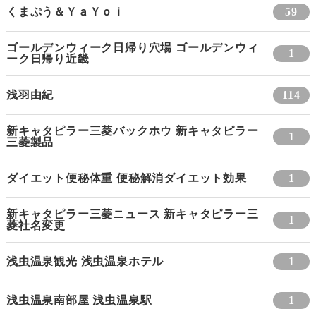
くまぷう＆ＹａＹｏｉ
59
ゴールデンウィーク日帰り穴場 ゴールデンウィ
1
ーク日帰り近畿
浅羽由紀
114
新キャタピラー三菱バックホウ 新キャタピラー
1
三菱製品
ダイエット便秘体重 便秘解消ダイエット効果
1
新キャタピラー三菱ニュース 新キャタピラー三
1
菱社名変更
浅虫温泉観光 浅虫温泉ホテル
1
浅虫温泉南部屋 浅虫温泉駅
1