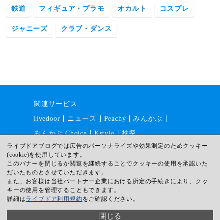
鉄道
フィギュア・プラモ
オカルト
コスプレ
ジャニーズ
クラブ・ダンス
関連サービス
livedoor
ニュース
Peachy
みんかぶ
みんかぶ Choice
Kstyle
株探
ライブドアブログでは広告のパーソナライズや効果測定のためクッキー
(cookie)を使用しています。
このバナーを閉じるか閲覧を継続することでクッキーの使用を承認いた
運営会社
採用情報
利用規約
だいたものとさせていただきます。
ガイドライン
サイトマップ
また、お客様は当社パートナー企業における所定の手続きにより、クッ
キーの使用を管理することもできます。
プライバシー
ヘルプ
詳細は
ライブドア利用規約
をご確認ください。
© livedoor
閉じる