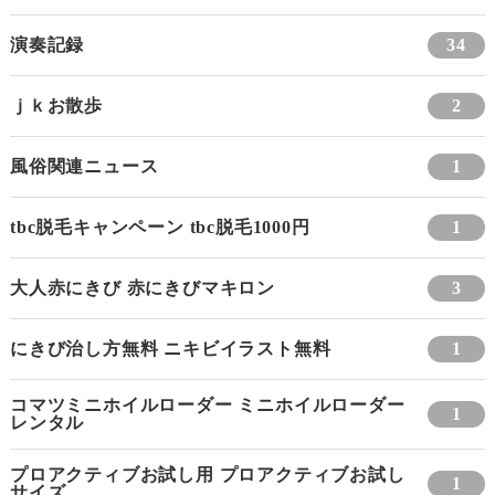
演奏記録
34
ｊｋお散歩
2
風俗関連ニュース
1
tbc脱毛キャンペーン tbc脱毛1000円
1
大人赤にきび 赤にきびマキロン
3
にきび治し方無料 ニキビイラスト無料
1
コマツミニホイルローダー ミニホイルローダー
1
レンタル
プロアクティブお試し用 プロアクティブお試し
1
サイズ