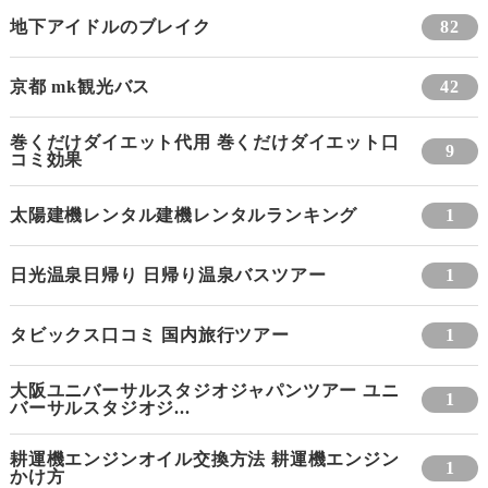
地下アイドルのブレイク
82
京都 mk観光バス
42
巻くだけダイエット代用 巻くだけダイエット口
9
コミ効果
太陽建機レンタル建機レンタルランキング
1
日光温泉日帰り 日帰り温泉バスツアー
1
タビックス口コミ 国内旅行ツアー
1
大阪ユニバーサルスタジオジャパンツアー ユニ
1
バーサルスタジオジ...
耕運機エンジンオイル交換方法 耕運機エンジン
1
かけ方