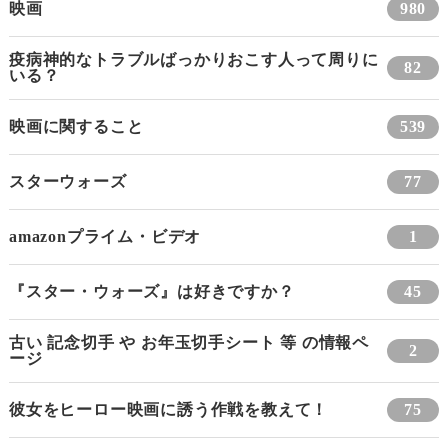
映画
980
疫病神的なトラブルばっかりおこす人って周りに
82
いる？
映画に関すること
539
スターウォーズ
77
amazonプライム・ビデオ
1
『スター・ウォーズ』は好きですか？
45
古い 記念切手 や お年玉切手シート 等 の情報ペ
2
ージ
彼女をヒーロー映画に誘う作戦を教えて！
75