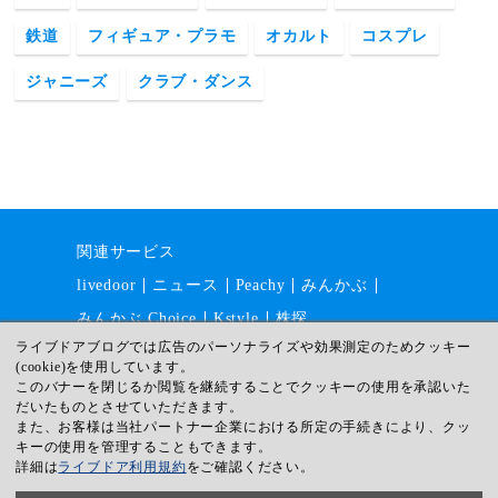
鉄道
フィギュア・プラモ
オカルト
コスプレ
ジャニーズ
クラブ・ダンス
関連サービス
livedoor
ニュース
Peachy
みんかぶ
みんかぶ Choice
Kstyle
株探
ライブドアブログでは広告のパーソナライズや効果測定のためクッキー
(cookie)を使用しています。
このバナーを閉じるか閲覧を継続することでクッキーの使用を承認いた
運営会社
採用情報
利用規約
だいたものとさせていただきます。
ガイドライン
サイトマップ
また、お客様は当社パートナー企業における所定の手続きにより、クッ
キーの使用を管理することもできます。
プライバシー
ヘルプ
詳細は
ライブドア利用規約
をご確認ください。
© livedoor