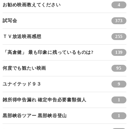
お勧め映画教えてください
4
試写会
373
ＴＶ放送映画感想
255
「高倉健」 最も印象に残っているものは?
139
何度でも観たい映画
95
ユナイテッド９３
9
雑所得申告漏れ 確定申告必要書類個人
1
黒部峡谷ツアー 黒部峡谷登山
1