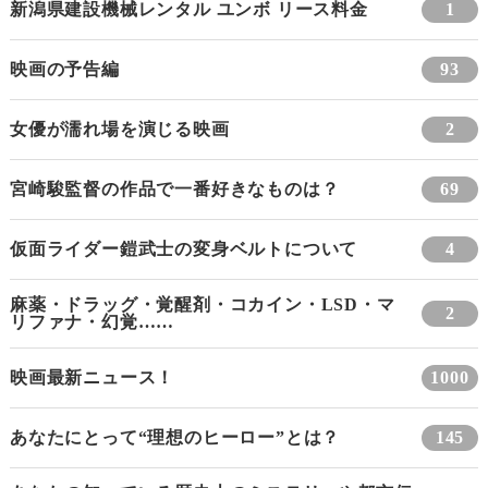
新潟県建設機械レンタル ユンボ リース料金
1
映画の予告編
93
女優が濡れ場を演じる映画
2
宮崎駿監督の作品で一番好きなものは？
69
仮面ライダー鎧武士の変身ベルトについて
4
麻薬・ドラッグ・覚醒剤・コカイン・LSD・マ
2
リファナ・幻覚……
映画最新ニュース！
1000
あなたにとって“理想のヒーロー”とは？
145