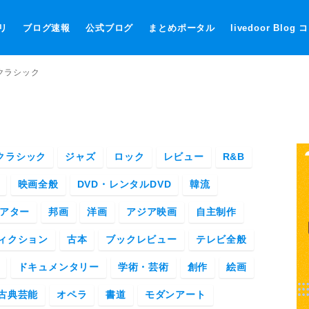
リ
ブログ速報
公式ブログ
まとめポータル
livedoor Blog
 クラシック
クラシック
ジャズ
ロック
レビュー
R&B
映画全般
DVD・レンタルDVD
韓流
アター
邦画
洋画
アジア映画
自主制作
ィクション
古本
ブックレビュー
テレビ全般
ドキュメンタリー
学術・芸術
創作
絵画
古典芸能
オペラ
書道
モダンアート