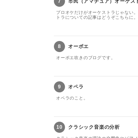
7
市民（アマチュア）オーケス
プロオケだけがオーケストラじゃない
トラについての記事はどうぞこちらに
8
オーボエ
オーボエ吹きのブログです。
9
オペラ
オペラのこと。
10
クラシック音楽の分析