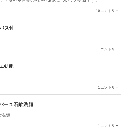
ノソナタや室内楽の和声や形式についての分析です。
40エントリー
ーパス付
1エントリー
ユ効能
1エントリー
ンバーユ石鹸洗顔
鹸洗顔
1エントリー