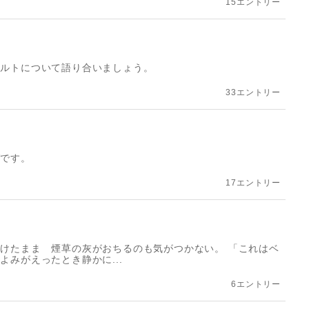
15エントリー
ァルトについて語り合いましょう。
33エントリー
グです。
17エントリー
けたまま 煙草の灰がおちるのも気がつかない。 「これはベ
みがえったとき静かに...
6エントリー