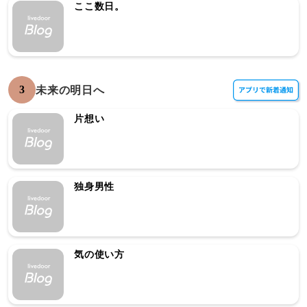
ここ数日。
3
未来の明日へ
片想い
独身男性
気の使い方