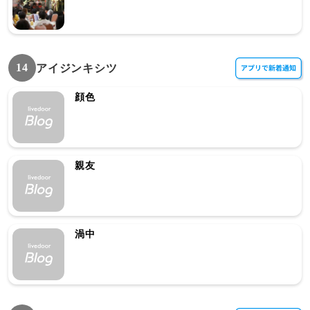
14
アイジンキシツ
顔色
親友
渦中