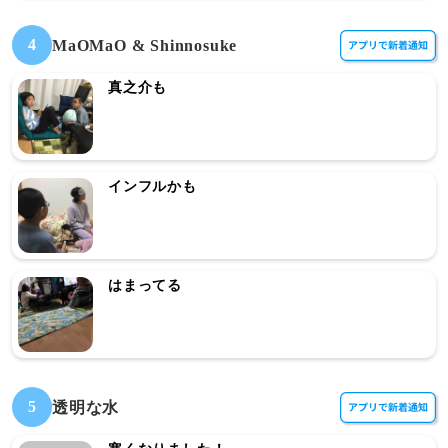
4
MaOMaO & Shinnosuke
真之介も
インフルかも
はまってる
5
透明な水