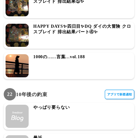
スブレイド 排出結果⑤✨
HAPPY DAYS✨四日目✨DQ ダイの大冒険 クロ
スブレイド 排出結果パート④✨
1000の......言葉...vol.188
22
10年後の約束
やっぱり要らない
最近