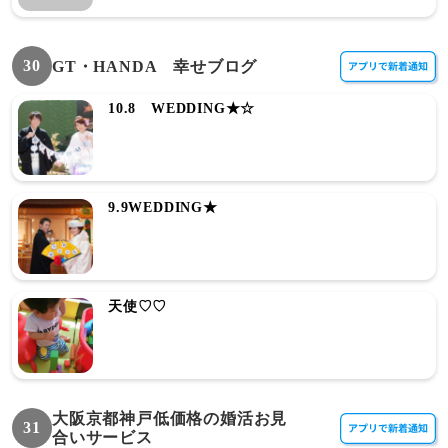
30
GT・HANDA 幸せブログ
10.8 WEDDING★☆
9.9WEDDING★
天使♡♡
大阪京都神戸低価格の婚活お見
31
合いサービス