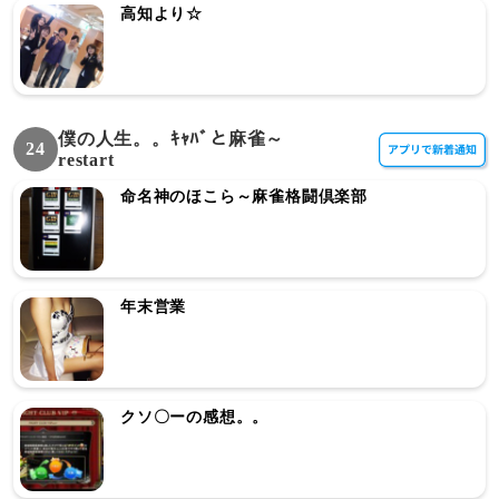
高知より☆
僕の人生。。ｷｬﾊﾞと麻雀～
24
restart
命名神のほこら～麻雀格闘倶楽部
年末営業
クソ〇ーの感想。。