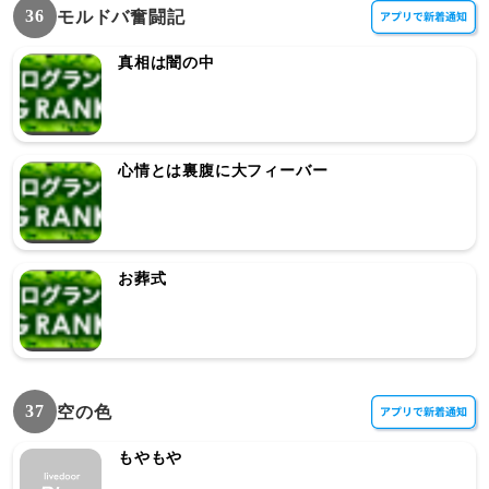
36
モルドバ奮闘記
真相は闇の中
心情とは裏腹に大フィーバー
お葬式
37
空の色
もやもや