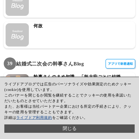
何故
39
結婚式二次会の幹事さんBlog
幹事さんのまめ知識 「毎大安ごとに結婚
式？！着ていくものに困る・・」
ライブドアブログでは広告のパーソナライズや効果測定のためクッキー
(cookie)を使用しています。
このバナーを閉じるか閲覧を継続することでクッキーの使用を承認いた
だいたものとさせていただきます。
また、お客様は当社パートナー企業における所定の手続きにより、クッ
イベントやビンゴの景品にこれは欲しいっ！
キーの使用を管理することもできます。
詳細は
ライブドア利用規約
をご確認ください。
閉じる
テーマ： 出没！