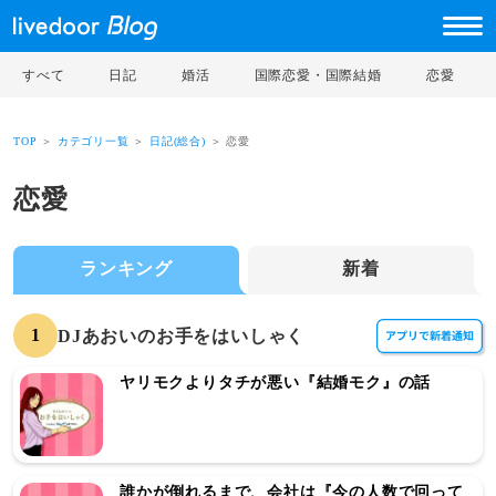
すべて
日記
婚活
国際恋愛・国際結婚
恋愛
TOP
＞
カテゴリ一覧
＞
日記(総合)
＞ 恋愛
恋愛
ランキング
新着
1
DJあおいのお手をはいしゃく
ヤリモクよりタチが悪い『結婚モク』の話
誰かが倒れるまで、会社は『今の人数で回って