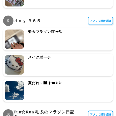
9
ｄａｙ ３６５
楽天マラソン🏃‍♂️‍➡️🏃
メイクポーチ
夏だね～🏙️☀️☁️✨✨
Fun☆Run 毛糸のマラソン日記
10