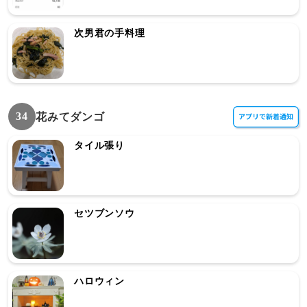
次男君の手料理
34
花みてダンゴ
タイル張り
セツブンソウ
ハロウィン