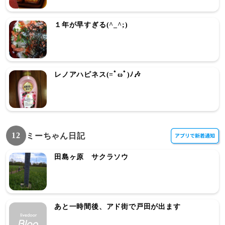
１年が早すぎる(^_^;)
レノアハピネス(=ﾟωﾟ)ﾉ🎶
12
ミーちゃん日記
田島ヶ原 サクラソウ
あと一時間後、アド街で戸田が出ます