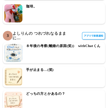
珈琲。
よしりんの つれづれなるまま
3
に…
８年後の考察(離婚の原因(笑)) withChatくん
手が止まる…(笑)
どっちの方とかあるの？