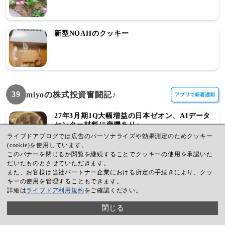
新型NOAHのクッキー
39
miyoの株式投資奮闘記♪
27年3月期1Q大幅増益の日本ゼオン、AIデータ
センター材料に商機あり♪
ライブドアブログでは広告のパーソナライズや効果測定のためクッキー
(cookie)を使用しています。
このバナーを閉じるか閲覧を継続することでクッキーの使用を承認いた
だいたものとさせていただきます。
国策テーマのペロブスカイト太陽電池、量産を
また、お客様は当社パートナー企業における所定の手続きにより、クッ
支える大穴株フジプレアムには注目♪
キーの使用を管理することもできます。
詳細は
ライブドア利用規約
をご確認ください。
閉じる
イーエムシステムズが上期経常62%上方修正♪医
療DX追い風で注目♪