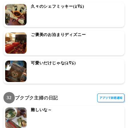
久々のシェフミッキー(≧∇≦)
ご褒美のお泊まりディズニー
可愛いだけじゃな(≧∇≦)
32
プクプク主婦の日記
難しいな～