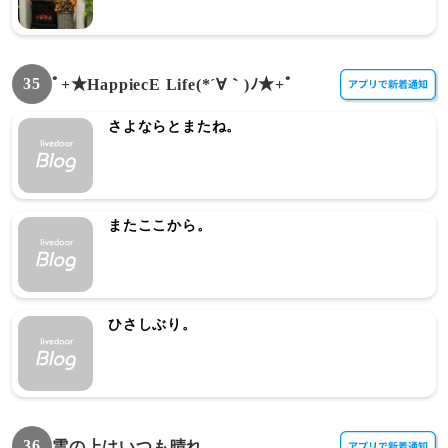
35
ﾟ+★HappiecE Life(*´∀｀)ﾉ★+ﾟ
さよならとまたね。
またここから。
ひさしぶり。
36
雲の上はいつも晴れ