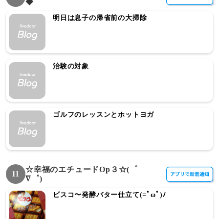
◆
明日は息子の帰省前の大掃除
治験の対象
ゴルフのレッスンとホットヨガ
☆幸福のエチュードOp３☆(゜
11
∇゜)
ビスコ〜発酵バター仕立て(=ﾟωﾟ)ﾉ