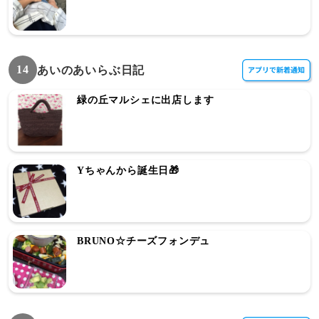
14
あいのあいらぶ日記
緑の丘マルシェに出店します
Yちゃんから誕生日🎁
BRUNO☆チーズフォンデュ