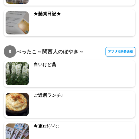
★懸賞日記★
8
べったこ～関西人のぼやき～
白いけど葵
ご近所ランチ♪
今更trf(^^;;