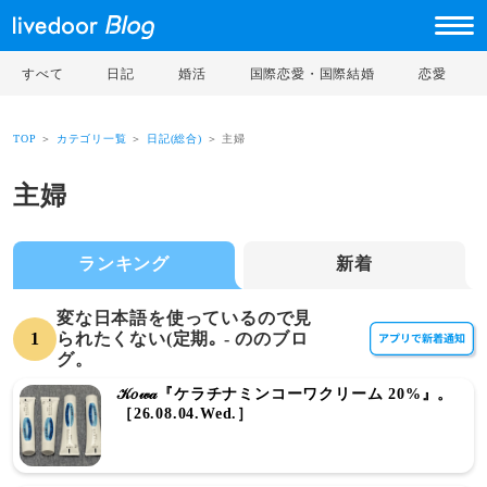
すべて
日記
婚活
国際恋愛・国際結婚
恋愛
TOP
＞
カテゴリ一覧
＞
日記(総合)
＞ 主婦
主婦
ランキング
新着
変な日本語を使っているので見
1
られたくない(定期｡ - ののブロ
グ。
𝒦𝑜𝓌𝒶『ケラチナミンコーワクリーム 20%』。
［26.08.04.Wed.］