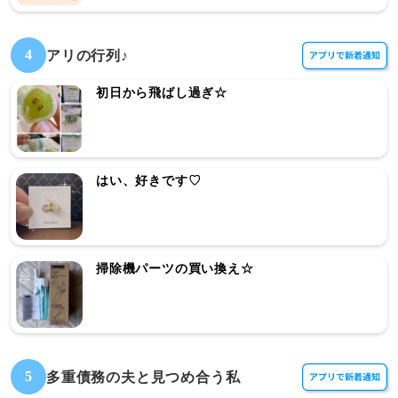
4
アリの行列♪
初日から飛ばし過ぎ☆
はい、好きです♡
掃除機パーツの買い換え☆
5
多重債務の夫と見つめ合う私