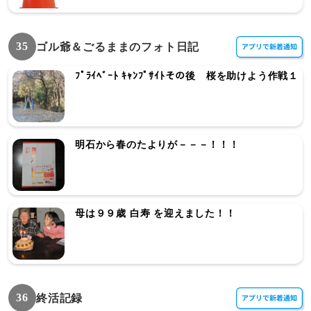
35
ゴル爺＆ごるままのフォト日記
ﾌﾟﾗｲﾍﾞｰﾄ ｷｬﾝﾌﾟｻｲﾄその後 桜を助けよう作戦１
明石から春のたよりが－－－！！！
母は９９歳 白寿 を迎えました！！
36
終活記録