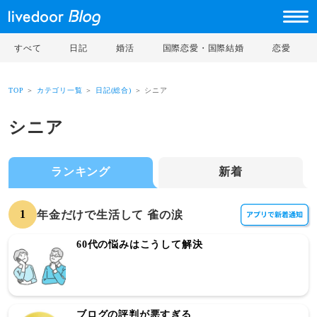
すべて
日記
婚活
国際恋愛・国際結婚
恋愛
TOP
＞
カテゴリ一覧
＞
日記(総合)
＞ シニア
シニア
ランキング
新着
1
年金だけで生活して 雀の涙
60代の悩みはこうして解決
ブログの評判が悪すぎる