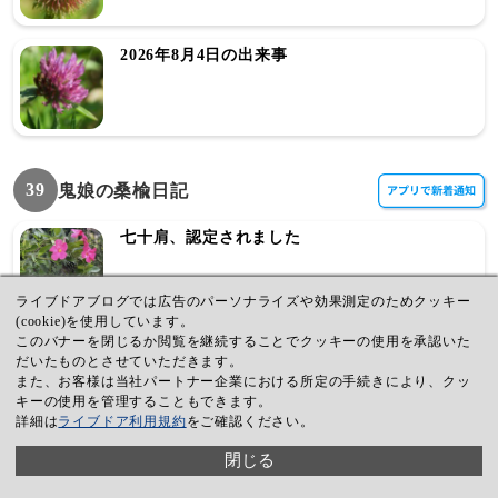
2026年8月4日の出来事
39
鬼娘の桑楡日記
七十肩、認定されました
ライブドアブログでは広告のパーソナライズや効果測定のためクッキー
(cookie)を使用しています。
このバナーを閉じるか閲覧を継続することでクッキーの使用を承認いた
なんでやねん！窓付き封筒
だいたものとさせていただきます。
また、お客様は当社パートナー企業における所定の手続きにより、クッ
キーの使用を管理することもできます。
詳細は
ライブドア利用規約
をご確認ください。
そうだ、避暑地へ行こう！
閉じる