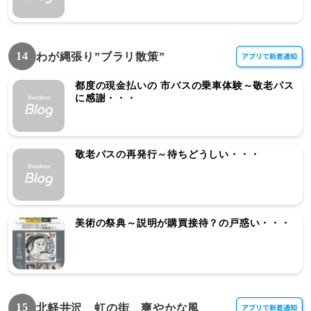
14
わが縄張り”ブラリ散策”
都度の現金払いの 市バスの乗車体験～敬老パス
に感謝・・・
敬老パスの再発行～待ちどうしい・・・
美術の祭典～説明が購買接待？の戸惑い・・・
15
北軽井沢 虹の街 爽やかな風