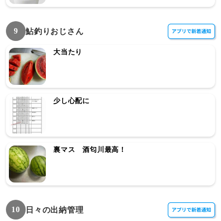
9
鮎釣りおじさん
大当たり
少し心配に
裏マス 酒匂川最高！
10
日々の出納管理