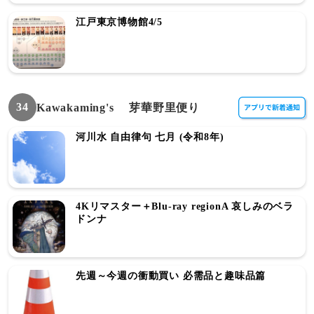
江戸東京博物館4/5
34
Kawakaming's 芽華野里便り
河川水 自由律句 七月 (令和8年)
4Kリマスター＋Blu-ray regionA 哀しみのベラ
ドンナ
先週～今週の衝動買い 必需品と趣味品篇