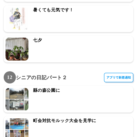
暑くても元気です！
七夕
12
シニアの日記パート２
縣の森公園に
町会対抗モルック大会を見学に