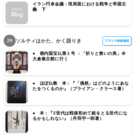
イラン円卓会議：現局面における戦争と帝国主
義 下
29
ソルティはかた、かく語りき
● 都内国宝仏第１号 ：「祈りと救いの美」＠
大倉集古館に行く
● ほぼ仏教 本：『「偶然」はどのようにあな
たをつくるのか』（ブライアン・クラース著）
● 本：『Z世代は戦後初めて銃をとる世代にな
るかもしれない』（丹羽宇一郎著）