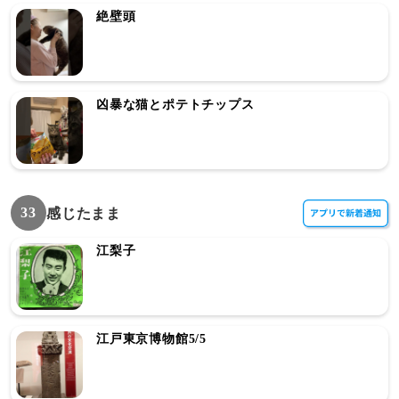
絶壁頭
凶暴な猫とポテトチップス
33
感じたまま
江梨子
江戸東京博物館5/5