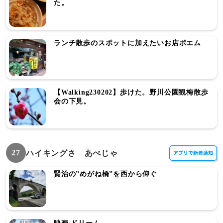
た。
ランチ散歩のスポットに加えたいお店ポエム
【Walking230202】歩けた。野川公園観梅散歩
会の下見。
27
ハイキングさ あべじゃ
賢治の”めがね橋”を西から仰ぐ