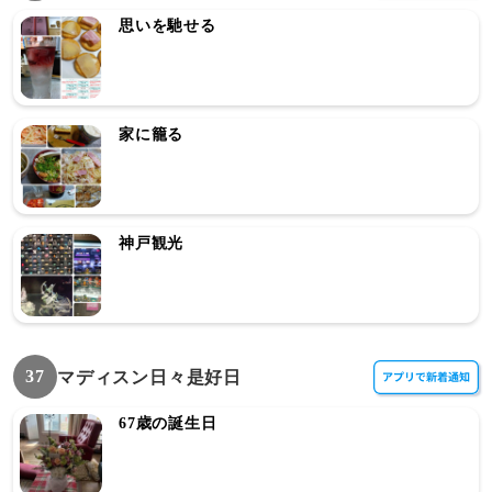
思いを馳せる
家に籠る
神戸観光
37
マディスン日々是好日
67歳の誕生日