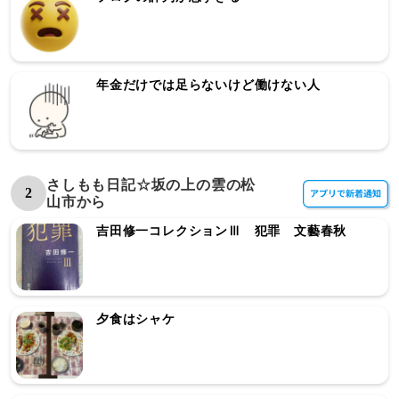
年金だけでは足らないけど働けない人
さしもも日記☆坂の上の雲の松
2
山市から
吉田修一コレクションⅢ 犯罪 文藝春秋
夕食はシャケ