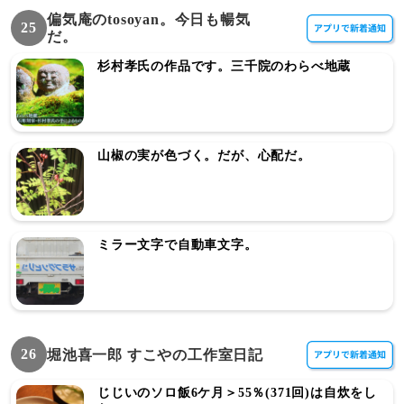
偏気庵のtosoyan。今日も暢気
25
だ。
杉村孝氏の作品です。三千院のわらべ地蔵
山椒の実が色づく。だが、心配だ。
ミラー文字で自動車文字。
26
堀池喜一郎 すこやの工作室日記
じじいのソロ飯6ケ月＞55％(371回)は自炊をし