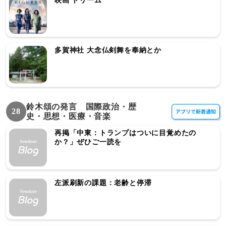
映画 ドリーム
多賀神社 大念仏剣舞を奉納とか
鈴木頌の発言 国際政治・歴
28
史・思想・医療・音楽
再掲「中東：トランプはついに目覚めたの
か？」ぜひご一読を
左派刷新の課題：老齢と停滞