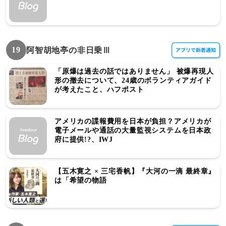
19
阿智胡地亭の非日乗Ⅲ
「原爆は過去の話ではありません」 被爆再現人
形の撤去について、24歳のボランティアガイド
が考えたこと、ハフポスト
アメリカの諜報費用を日本が負担？アメリカが
電子メールや通話の大量監視システムを日本政
府に提供!?、IWJ
【五木寛之 × 三宅香帆】『大河の一滴 最終章』
は「希望の物語