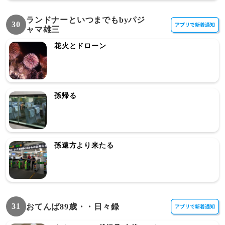
ランドナーといつまでもbyパジ
30
ャマ雄三
花火とドローン
孫帰る
孫遠方より来たる
31
おてんば89歳・・日々録