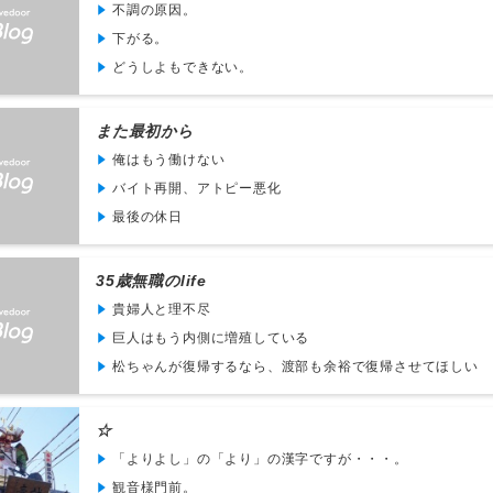
不調の原因。
下がる。
どうしよもできない。
また最初から
俺はもう働けない
バイト再開、アトピー悪化
最後の休日
35歳無職のlife
貴婦人と理不尽
巨人はもう内側に増殖している
松ちゃんが復帰するなら、渡部も余裕で復帰させてほしい
☆
「よりよし」の「より」の漢字ですが・・・。
観音様門前。