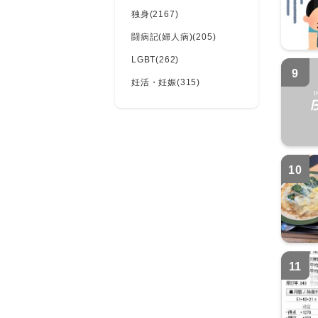
独身(2167)
闘病記(婦人病)(205)
LGBT(262)
9
妊活・妊娠(315)
10
11