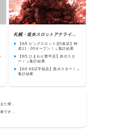
札幌・道央スロットアナライ...
【8/5 ビッグスロット北5条店】時
差11：00オープン！→集計結果
5
【8/5 ひまわり豊平店】赤ポスタ
ー！→集計結果
【8/5 KEIZ手稲店】黒ポスター！→
集計結果
た帰...
です...