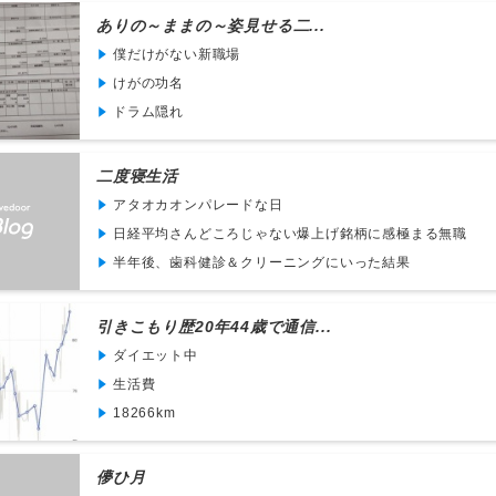
ありの～ままの～姿見せる二...
僕だけがない新職場
けがの功名
ドラム隠れ
二度寝生活
アタオカオンパレードな日
日経平均さんどころじゃない爆上げ銘柄に感極まる無職
半年後、歯科健診＆クリーニングにいった結果
引きこもり歴20年44歳で通信...
ダイエット中
生活費
18266km
儚ひ月