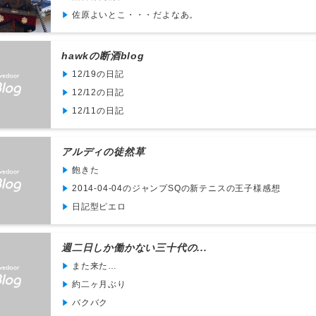
佐原よいとこ・・・だよなあ。
hawkの断酒blog
12/19の日記
12/12の日記
12/11の日記
アルディの徒然草
飽きた
2014-04-04のジャンプSQの新テニスの王子様感想
日記型ピエロ
週二日しか働かない三十代の...
また来た…
約二ヶ月ぶり
バクバク