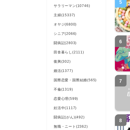
5
サラリーマン(10746)
主婦(15337)
オヤジ(6800)
シニア(2066)
6
闘病記(2803)
田舎暮らし(2111)
復興(302)
婚活(1377)
国際恋愛・国際結婚(565)
7
不倫(1319)
恋愛心理(599)
妊活中(1117)
闘病記(がん)(492)
8
無職・ニート(2362)