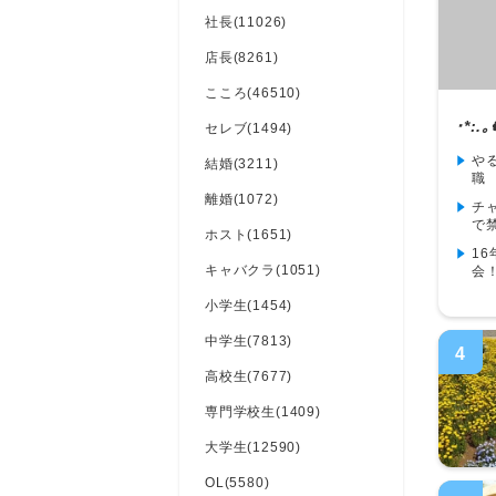
社長(11026)
店長(8261)
こころ(46510)
･*:
セレブ(1494)
や
結婚(3211)
職
離婚(1072)
チ
で
ホスト(1651)
1
キャバクラ(1051)
会
小学生(1454)
中学生(7813)
4
高校生(7677)
専門学校生(1409)
大学生(12590)
OL(5580)