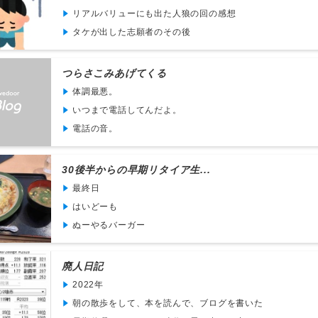
リアルバリューにも出た人狼の回の感想
タケが出した志願者のその後
つらさこみあげてくる
体調最悪。
いつまで電話してんだよ。
電話の音。
30後半からの早期リタイア生...
最終日
はいどーも
ぬーやるバーガー
廃人日記
2022年
朝の散歩をして、本を読んで、ブログを書いた