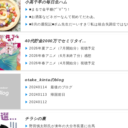
小高千早の毎日生ハム
■まるで金平糖(*ﾟ∀ﾟ*)！
■お洒落なビネガーなんて初めてだわあ。
■8月の通院記■ポム先生だーいすき♡私は統合失調症ではない(*
40代貯金2000万でセミリタイ...
2026年夏アニメ（7月開始分）視聴予定
2026年春アニメ（6月末終了分）感想
2026年春アニメ（4月開始分）視聴予定
otake_kintaのblog
20240114 最後のブログ
20240113 帰国前日
20240112
チラシの裏
野田慎太郎氏が来年の大分市長選に出馬