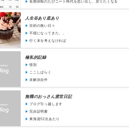
長期休暇のたびニート時代を思い出し、戻りたくなる
人生谷あり底あり
目的の無い日々
不穏になってきた、、
行く末を考えなければ
極私的記録
惜別
ここしばらく
未解決自件
無職のおっさん渡世日記
ブログ引っ越します
完歩証明書
東海道52次あたり