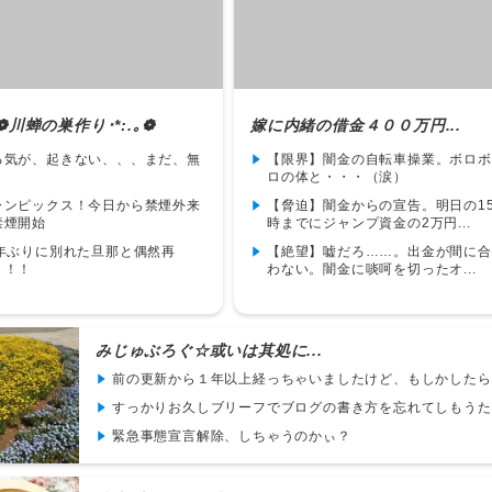
.｡❁川蝉の巣作り･*:.｡❁
嫁に内緒の借金４００万円...
る気が、起きない、、、まだ、無
【限界】闇金の自転車操業。ボロボ
ロの体と・・・（涙）
ャンピックス！今日から禁煙外来
【脅迫】闇金からの宣告。明日の1
禁煙開始
時までにジャンプ資金の2万円...
6年ぶりに別れた旦那と偶然再
【絶望】嘘だろ……。出金が間に合
！！！
わない。闇金に啖呵を切ったオ...
みじゅぶろぐ☆或いは其処に...
前の更新から１年以上経っちゃいましたけど、もしかしたらま
すっかりお久しブリーフでブログの書き方を忘れてしもうた者
緊急事態宣言解除、しちゃうのかぃ？