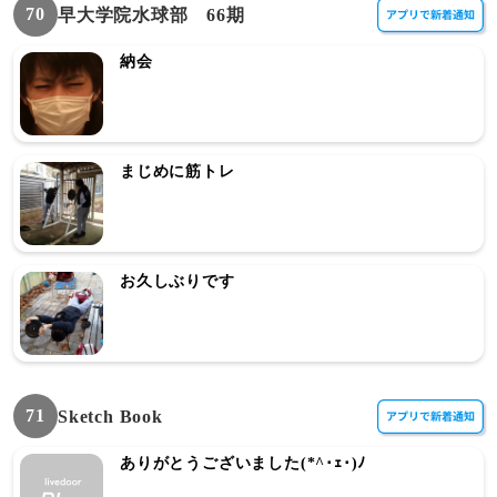
70
早大学院水球部 66期
納会
まじめに筋トレ
お久しぶりです
71
Sketch Book
ありがとうございました(*^･ｪ･)ﾉ