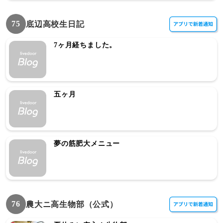
75
底辺高校生日記
7ヶ月経ちました。
五ヶ月
夢の筋肥大メニュー
76
農大ニ高生物部（公式）