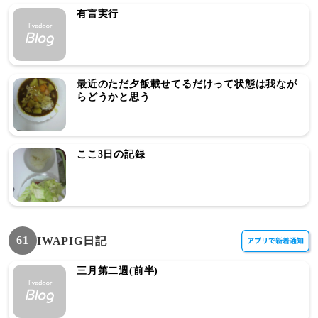
有言実行
最近のただ夕飯載せてるだけって状態は我なが
らどうかと思う
ここ3日の記録
61
IWAPIG日記
三月第二週(前半)