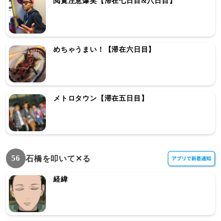
閲覧注意爆笑【滞在七日目&八日目】
めちゃうまい！【滞在六日目】
メトロタウン【滞在五日目】
56
石橋を叩いて✕る
経緯