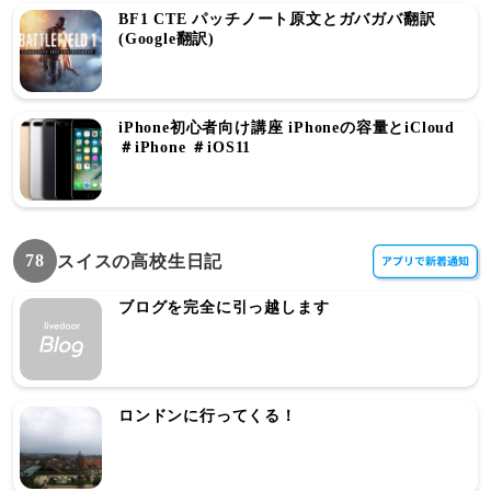
BF1 CTE パッチノート原文とガバガバ翻訳
(Google翻訳)
iPhone初心者向け講座 iPhoneの容量とiCloud
＃iPhone ＃iOS11
78
スイスの高校生日記
ブログを完全に引っ越します
ロンドンに行ってくる！