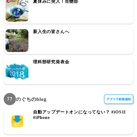
夏休みに突入！生物部
新入生の皆さんへ
理科部研究発表会
77
のぐちのblog
自動アップデートオンになってない？ #iOS11
#iPhone