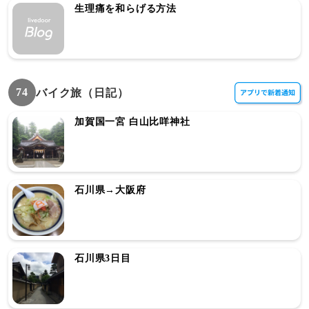
生理痛を和らげる方法
74
バイク旅（日記）
加賀国一宮 白山比咩神社
石川県→大阪府
石川県3日目