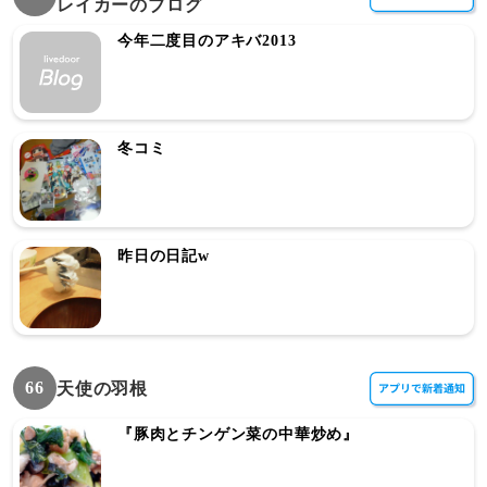
レイカーのブログ
今年二度目のアキバ2013
冬コミ
昨日の日記w
66
天使の羽根
『豚肉とチンゲン菜の中華炒め』