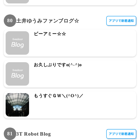
80
土井ゆうみファンブログ☆
ビーアミー☆☆
お久しぶりですo(^-^)o
もうすぐＧＷ＼(^O^)／
81
3T Robot Blog