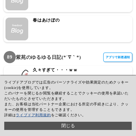
春はあけぼの
89
紫苑のゆるゆる日記(*´∇｀*)
久々すぎて・・・ｗｗ
ライブドアブログでは広告のパーソナライズや効果測定のためクッキー
(cookie)を使用しています。
このバナーを閉じるか閲覧を継続することでクッキーの使用を承認いた
だいたものとさせていただきます。
鬱ぎみ
また、お客様は当社パートナー企業における所定の手続きにより、クッ
キーの使用を管理することもできます。
詳細は
ライブドア利用規約
をご確認ください。
閉じる
週末週末！！！