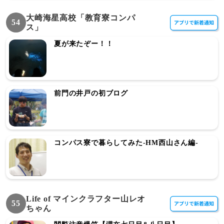
大崎海星高校「教育寮コンパ
54
ス」
夏が来たぞー！！
前門の井戸の初ブログ
コンパス寮で暮らしてみた-HM西山さん編-
Life of マインクラフター山レオ
55
ちゃん