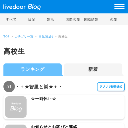
すべて
日記
婚活
国際恋愛・国際結婚
恋愛
TOP
＞
カテゴリ一覧
＞
日記(総合)
＞ 高校生
高校生
ランキング
新着
51
・＋★智里と嵐★＋・
☆一時休止☆
お知らせとお詫びと連絡