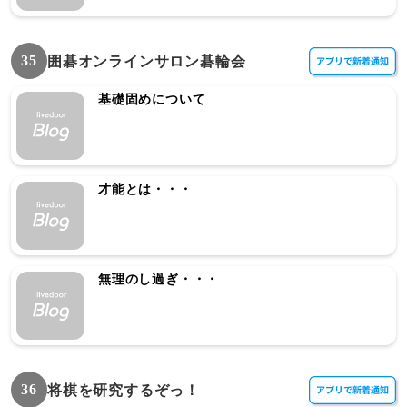
35
囲碁オンラインサロン碁輪会
基礎固めについて
才能とは・・・
無理のし過ぎ・・・
36
将棋を研究するぞっ！