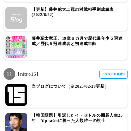
【更新】藤井聡太二冠の対戦相手別成績表
(2022/6/22)
藤井聡太竜王、19歳６カ月で歴代最年少５冠達
成／歴代５冠達成者と初達成年齢
12
【nitro15】
当ブログについて（※2023/02/28更新）
【韓国話題】引退したイ・セドルの囲碁人生25
年 AlphaGoに勝った人類唯一の棋士