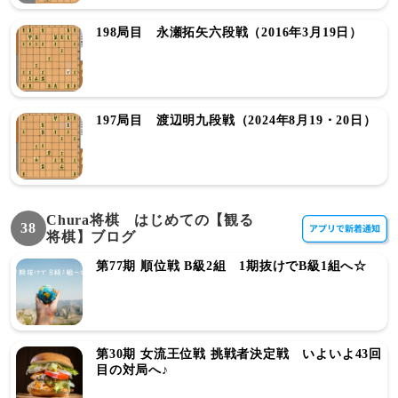
198局目 永瀬拓矢六段戦（2016年3月19日）
197局目 渡辺明九段戦（2024年8月19・20日）
Chura将棋 はじめての【観る
38
将棋】ブログ
第77期 順位戦 B級2組 1期抜けでB級1組へ☆
第30期 女流王位戦 挑戦者決定戦 いよいよ43回
目の対局へ♪