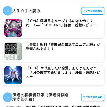
4
人生０手の読み
〔ｹﾞｰﾑ〕猛暑日をループするのはやめてく
れ…！―「LOOPERS」評価・感想レビュー
〔告知〕新刊『奇襲完全撃退マニュアル50』が
発売されます！！
〔ｹﾞｰﾑ〕やり直したい恋愛、ありませんか？
―「月の彼方で逢いましょう」評価・感想レビ
ュー
伊達の将棋愛好家（伊達将棋道
5
場支部会員）