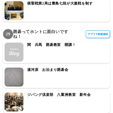
棋聖戦第2局は豊島七段が大激戦を制す
囲碁ってホントに面白いです
29
ね！
関 兵馬 囲碁教室 開講！
湯河原 お泊まり囲碁会
ジパング倶楽部 八重洲教室 新年会