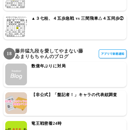
▲３七桂、４五歩急戦 vs 三間飛車△４五同歩②
藤井猛九段を愛してやまない藤
18
ゐまりもちゃんのブログ
数億年ぶりに対局
【非公式】「盤記者！」キャラの代表紋調査
竜王戦密着24時