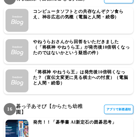
コンピュータソフトとの共存なんぞクソ食ら
え、神谷広志の気概（電脳と人間・続⑯）
やねうらおさんから回答をいただきました
（「将棋神 やねうら王」が発売後10倍弱くなっ
たのではないかという疑惑の件）
「将棋神 やねうら王」は発売後10倍弱くなっ
た？（宣伝文変更に見る棋士への忖度）（電脳
と人間・続⑮）
碁っ子あそび【からたち幼稚
16
園】
発売！！「碁學書 AI新定石の囲碁思考」