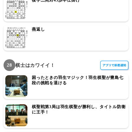
後手三間対45歩早仕掛け
燕返し
28
棋士はカワイイ！
困ったときの羽生マジック！羽生棋聖が豊島七
段の挑戦を退ける
棋聖戦第3局は羽生棋聖が勝利し、タイトル防衛
に王手！