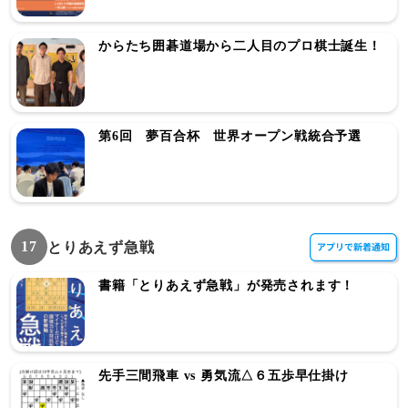
からたち囲碁道場から二人目のプロ棋士誕生！
第6回 夢百合杯 世界オープン戦統合予選
17
とりあえず急戦
書籍「とりあえず急戦」が発売されます！
先手三間飛車 vs 勇気流△６五歩早仕掛け