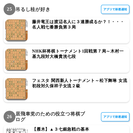
25
吊るし桂が好き
藤井竜王は渡辺名人に３連勝成るか？！・・・
名人戦七番勝負第３局
NHK杯将棋トーナメント1回戦第７局～木村一
基九段対大橋貴洸七段
フェスタ 関西新人トーナメント～松下舞琳 女流
初段対久保祥子女流２級
居飛車党のための役立つ将棋ブ
26
ログ
【雁木】▲３七銀急戦の基本