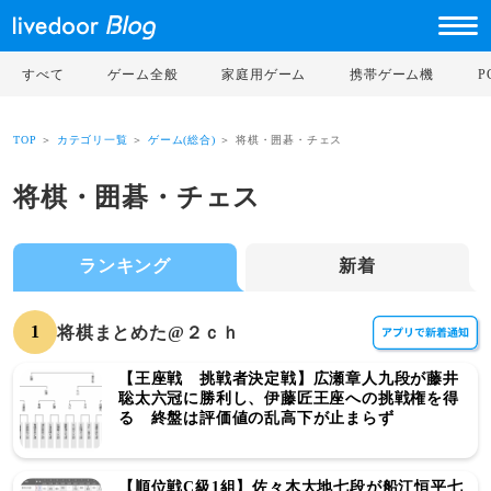
すべて
ゲーム全般
家庭用ゲーム
携帯ゲーム機
TOP
＞
カテゴリ一覧
＞
ゲーム(総合)
＞ 将棋・囲碁・チェス
将棋・囲碁・チェス
ランキング
新着
1
将棋まとめた@２ｃｈ
【王座戦 挑戦者決定戦】広瀬章人九段が藤井
聡太六冠に勝利し、伊藤匠王座への挑戦権を得
る 終盤は評価値の乱高下が止まらず
【順位戦C級1組】佐々木大地七段が船江恒平七