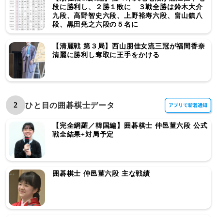
段に勝利し、２勝１敗に ３戦全勝は鈴木大介
九段、高野智史六段、上野裕寿六段、畠山鎮八
段、黒田尭之六段の５名に
【清麗戦 第３局】西山朋佳女流三冠が福間香奈
清麗に勝利し奪取に王手をかける
2
ひと目の囲碁棋士データ
【完全網羅／韓国編】囲碁棋士 仲邑菫六段 公式
戦全結果+対局予定
囲碁棋士 仲邑菫六段 主な戦績