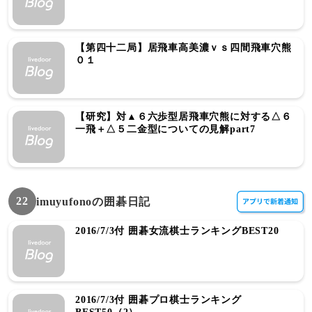
【第四十二局】居飛車高美濃ｖｓ四間飛車穴熊
０１
【研究】対▲６六歩型居飛車穴熊に対する△６
一飛＋△５二金型についての見解part7
22
imuyufonoの囲碁日記
2016/7/3付 囲碁女流棋士ランキングBEST20
2016/7/3付 囲碁プロ棋士ランキング