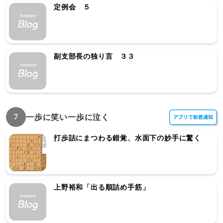
定例会 ５
副支部長の独り言 ３３
7
一歩に笑い一歩に泣く
打歩詰にまつわる錯覚、水面下の妙手に驚く
上野裕和「出る順詰め手筋」