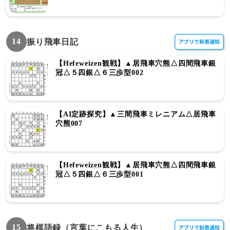
14
振り飛車日記
【Hefeweizen観戦】▲居飛車穴熊△四間飛車銀
冠△５四銀△６三歩型002
【AI定跡探究】▲三間飛車ミレニアム△居飛車
穴熊007
【Hefeweizen観戦】▲居飛車穴熊△四間飛車銀
冠△５四銀△６三歩型001
15
将棋語録（言葉にこもる人生）