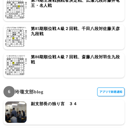
第74期王座戦挑戦者決定戦、広瀬九段対藤井竜
王・名人戦
第85期順位戦Ａ級２回戦、千田八段対佐藤天彦
九段戦
第80期順位戦Ａ級７回戦、斎藤八段対羽生九段
戦
6
玲瓏支部blog
副支部長の独り言 ３４