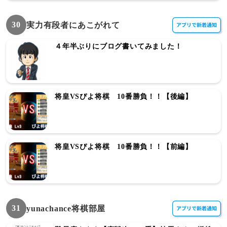
30
実力有段者にあこがれて
４年半ぶりにブログ書いてみました！
将皇VSぴよ将棋 10番勝負！！【後編】
将皇VSぴよ将棋 10番勝負！！【前編】
31
yunachance将棋部屋