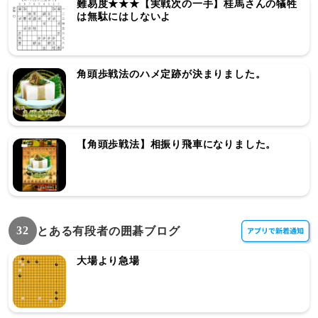
難易度★★★【実戦次の一手】桂馬さんの犠牲
は無駄にはしないよ
角頭歩戦法のハメ定跡が決まりました。
【角頭歩戦法】相振り飛車になりました。
32
とある有段者の囲碁ブログ
大場より急場