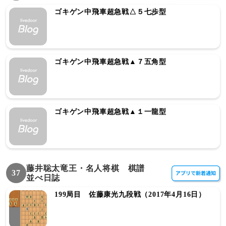
ゴキゲン中飛車超急戦△５七歩型
ゴキゲン中飛車超急戦▲７五角型
ゴキゲン中飛車超急戦▲１一龍型
藤井聡太竜王・名人将棋 棋譜
37
並べ日誌
199局目 佐藤康光九段戦（2017年4月16日）