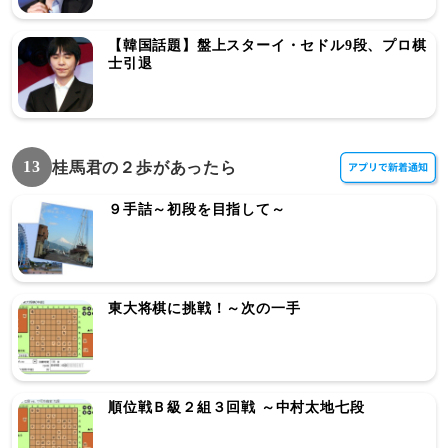
【韓国話題】盤上スターイ・セドル9段、プロ棋
士引退
13
桂馬君の２歩があったら
９手詰～初段を目指して～
東大将棋に挑戦！～次の一手
順位戦Ｂ級２組３回戦 ～中村太地七段