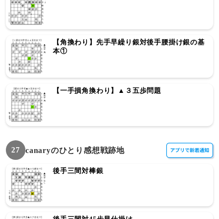
【角換わり】先手早繰り銀対後手腰掛け銀の基
本①
【一手損角換わり】▲３五歩問題
27
canaryのひとり感想戦跡地
後手三間対棒銀