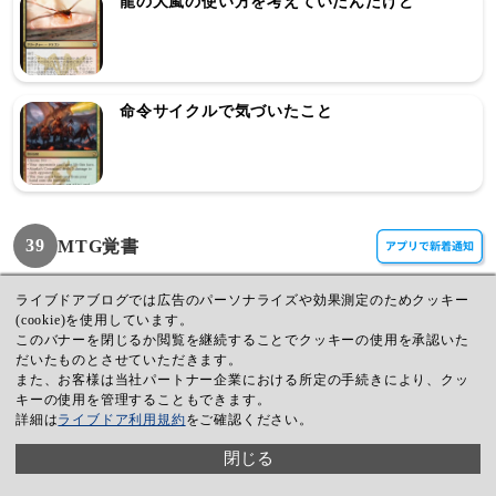
龍の大嵐の使い方を考えていたんだけど
命令サイクルで気づいたこと
39
MTG覚書
MTG計算機更新
ライブドアブログでは広告のパーソナライズや効果測定のためクッキー
(cookie)を使用しています。
このバナーを閉じるか閲覧を継続することでクッキーの使用を承認いた
だいたものとさせていただきます。
また、お客様は当社パートナー企業における所定の手続きにより、クッ
キーの使用を管理することもできます。
確率計算したい人は結構多い！
詳細は
ライブドア利用規約
をご確認ください。
閉じる