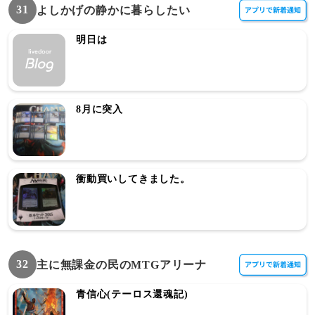
31
よしかげの静かに暮らしたい
明日は
8月に突入
衝動買いしてきました。
32
主に無課金の民のMTGアリーナ
青信心(テーロス還魂記)