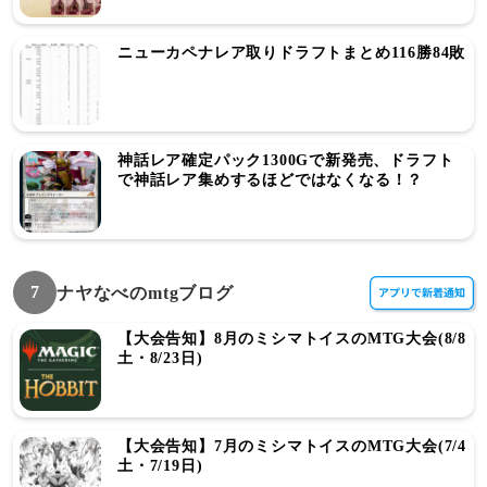
ニューカペナレア取りドラフトまとめ116勝84敗
神話レア確定パック1300Gで新発売、ドラフト
で神話レア集めするほどではなくなる！？
7
ナヤなべのmtgブログ
【大会告知】8月のミシマトイスのMTG大会(8/8
土・8/23日)
【大会告知】7月のミシマトイスのMTG大会(7/4
土・7/19日)