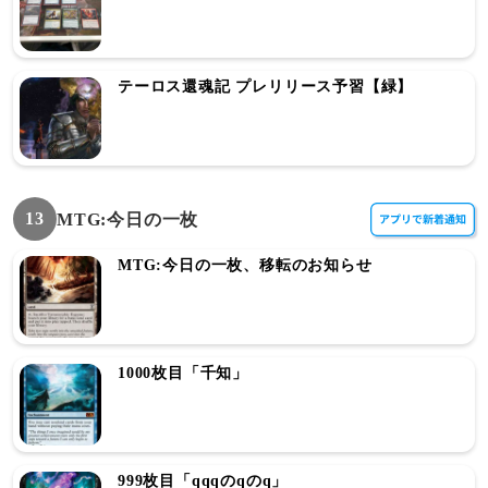
テーロス還魂記 プレリリース予習【緑】
13
MTG:今日の一枚
MTG:今日の一枚、移転のお知らせ
1000枚目「千知」
999枚目「qqqのqのq」