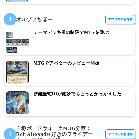
4
オルゾフちほー
テーマデッキ風の制限でMTGを遊ぶ
MTGでアバターのレビュー開始
沙羅曼蛇IIIが微妙でちょっとがっかりした
自称ボードウォークM:tG分室：
5
Rob Alexander好きのフライデー