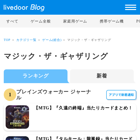
すべて
ゲーム全般
家庭用ゲーム
携帯ゲーム機
TOP
＞
カテゴリ一覧
＞
ゲーム(総合)
＞ マジック・ザ・ギャザリング
マジック・ザ・ギャザリング
ランキング
新着
プレインズウォーカー ジャーナ
1
ル
【MTG】『久遠の終端』当たりカードまとめ！
【MTG】『タルキール：龍嵐録』当たりカード