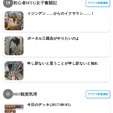
10
初心者MTG女子奮闘記
イジンデン……からのイクサラン……！
ポータル三国志がやりたいのよ
申し訳ないと思うことが申し訳ないと知れ
11
MO観測気球
今日のデッキ(2017/08/05)