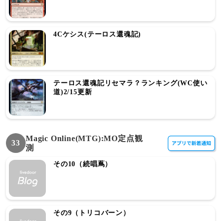
4Cケシス(テーロス還魂記)
テーロス還魂記リセマラ？ランキング(WC使い
道)2/15更新
Magic Online(MTG):MO定点観
33
測
その10（続唱蔦）
その9（トリコバーン）