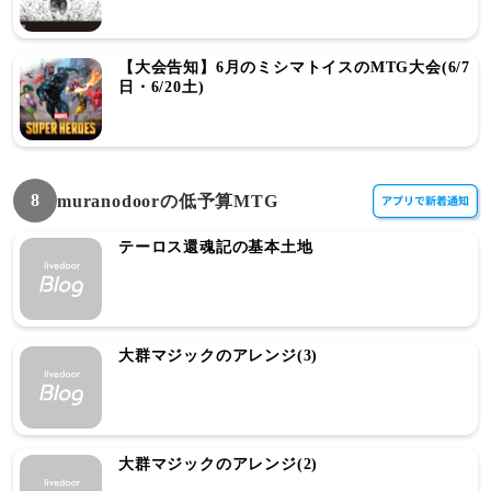
【大会告知】6月のミシマトイスのMTG大会(6/7
日・6/20土)
8
muranodoorの低予算MTG
テーロス還魂記の基本土地
大群マジックのアレンジ(3)
大群マジックのアレンジ(2)