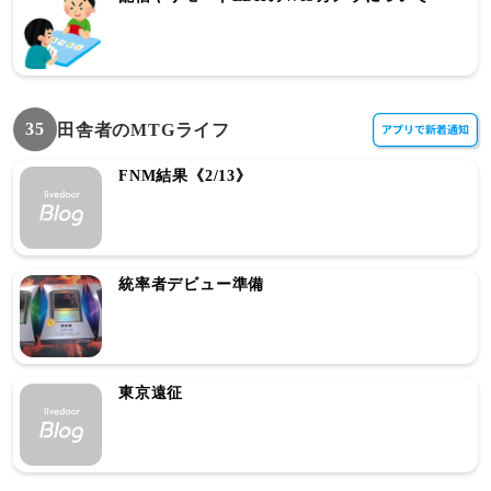
35
田舎者のMTGライフ
FNM結果《2/13》
統率者デビュー準備
東京遠征