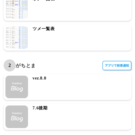
ツメ一覧表
2
がちとま
ver.8.0
7.6後期