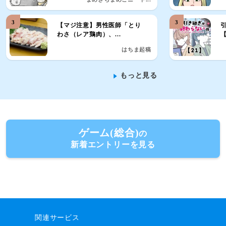
3
3
【マジ注意】男性医師「とり
わさ（レア鶏肉）、...
【
はちま起稿
もっと見る
ゲーム(総合)
の
新着エントリーを見る
関連サービス