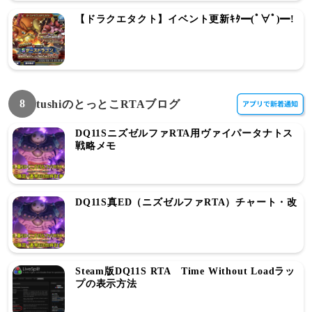
【ドラクエタクト】イベント更新ｷﾀ━(ﾟ∀ﾟ)━!
8
tushiのとっとこRTAブログ
DQ11SニズゼルファRTA用ヴァイパータナトス
戦略メモ
DQ11S真ED（ニズゼルファRTA）チャート・改
Steam版DQ11S RTA Time Without Loadラッ
プの表示方法