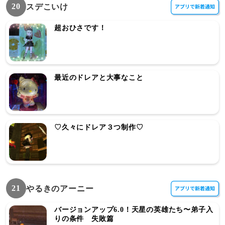
20
スデこいけ
超おひさです！
最近のドレアと大事なこと
♡久々にドレア３つ制作♡
21
やるきのアーニー
バージョンアップ6.0！天星の英雄たち〜弟子入
りの条件 失敗篇