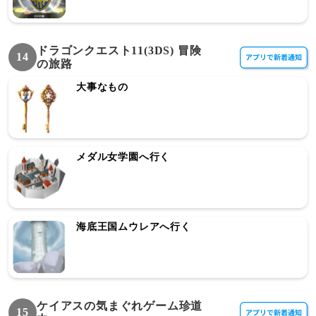
ドラゴンクエスト11(3DS) 冒険
14
の旅路
大事なもの
メダル女学園へ行く
海底王国ムウレアへ行く
ケイアスの気まぐれゲーム珍道
15