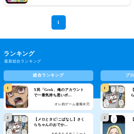
1
ランキング
最新総合ランキング
総合ランキング
ブ
1
1
X民「Grok、俺のアカウント
で一番気持ち悪いポ...
ら
オレ的ゲーム速報＠刃
2
2
【メロとタビ/こばなし】さく
らちゃんのおでか...
まめきちまめこニート...