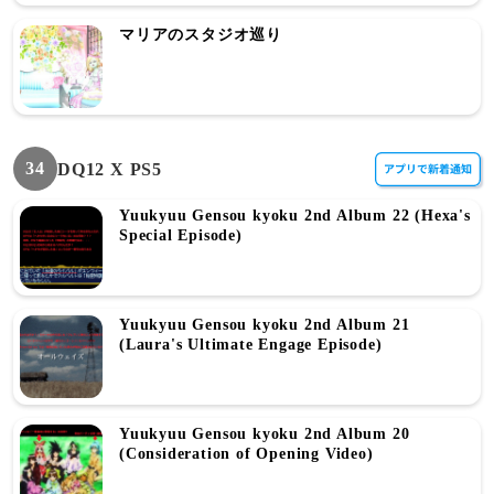
マリアのスタジオ巡り
34
DQ12 X PS5
Yuukyuu Gensou kyoku 2nd Album 22 (Hexa's
Special Episode)
Yuukyuu Gensou kyoku 2nd Album 21
(Laura's Ultimate Engage Episode)
Yuukyuu Gensou kyoku 2nd Album 20
(Consideration of Opening Video)