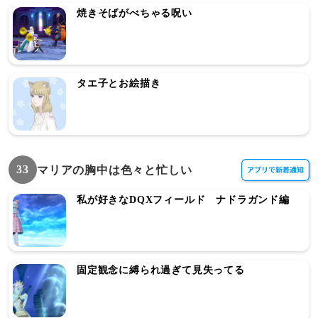
焼きそばがべちゃる呪い
タエ子とお絵描き
33
マリアの胸中は色々と忙しい
私が好きなDQXフィールド ナドラガンド編
固定観念に縛られ過ぎて見失ってる