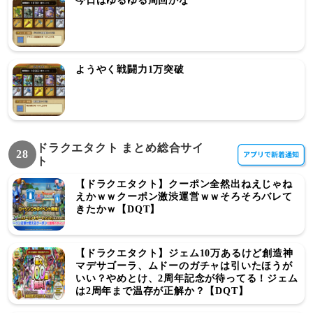
今日はゆるゆる周回かな
ようやく戦闘力1万突破
ドラクエタクト まとめ総合サイ
28
ト
【ドラクエタクト】クーポン全然出ねえじゃね
えかｗｗクーポン激渋運営ｗｗそろそろバレて
きたかｗ【DQT】
【ドラクエタクト】ジェム10万あるけど創造神
マデサゴーラ、ムドーのガチャは引いたほうが
いい？やめとけ、2周年記念が待ってる！ジェム
は2周年まで温存が正解か？【DQT】