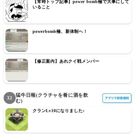
【常時トップ記事】power bomb極で大事にして
いること
powerbomb極、新体制へ！
【修正案内】あれクイ戦メンバー
猛牛日報(クラチャを肴に酒を飲
32
む)
クランLv10になりました♪