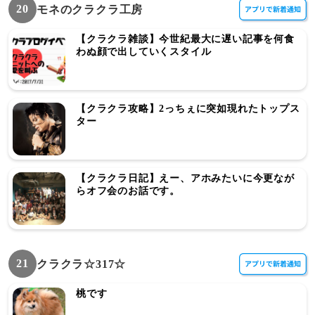
20
モネのクラクラ工房
【クラクラ雑談】今世紀最大に遅い記事を何食
わぬ顔で出していくスタイル
【クラクラ攻略】2っちぇに突如現れたトップス
ター
【クラクラ日記】えー、アホみたいに今更なが
らオフ会のお話です。
21
クラクラ☆317☆
桃です