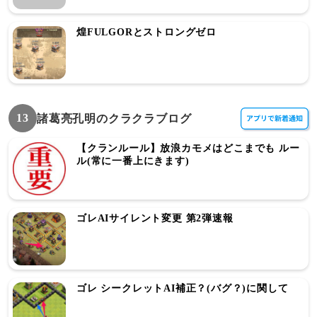
煌FULGORとストロングゼロ
13
諸葛亮孔明のクラクラブログ
【クランルール】放浪カモメはどこまでも ルー
ル(常に一番上にきます)
ゴレAIサイレント変更 第2弾速報
ゴレ シークレットAI補正？(バグ？)に関して