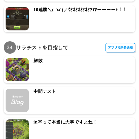
10連勝＼( 'ω')／ｳｵｵｵｵｵｵｵｵｱｱｱーーーーｯ！！
34
サラチストを目指して
解散
中間テスト
in率って本当に大事ですよね！