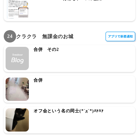
24
クラクラ 無課金のお城
合併 その2
合併
オフ会という名の同士(*´д`*)ﾊｧﾊｧ