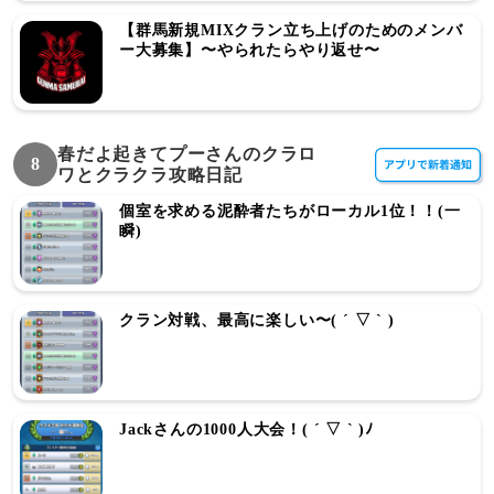
【群馬新規MIXクラン立ち上げのためのメンバ
ー大募集】〜やられたらやり返せ〜
春だよ起きてプーさんのクラロ
8
ワとクラクラ攻略日記
個室を求める泥酔者たちがローカル1位！！(一
瞬)
クラン対戦、最高に楽しい〜( ´ ▽ ` )
Jackさんの1000人大会！( ´ ▽ ` )ﾉ