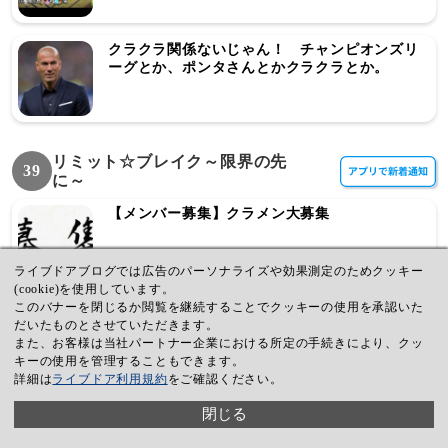
クラクラ関係ないじゃん！ チャンピオンズリ
ーグとか、ポンタさんとかクラクラとか。
リミット☆ブレイク～限界の先
39
に～
【メンバー募集】クラメン大募集
ライブドアブログでは広告のパーソナライズや効果測定のためクッキー
(cookie)を使用しています。
このバナーを閉じるか閲覧を継続することでクッキーの使用を承認いた
リミブレルール（2020.12.24更新）
だいたものとさせていただきます。
また、お客様は当社パートナー企業における所定の手続きにより、クッ
キーの使用を管理することもできます。
詳細は
ライブドア利用規約
をご確認ください。
リミブレの1番長い1日
閉じる