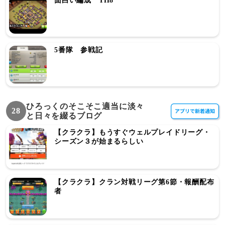
面白い編成 TH8
5番隊 参戦記
ひろっくのそこそこ適当に淡々
28
と日々を綴るブログ
【クラクラ】もうすぐウェルプレイドリーグ・
シーズン３が始まるらしい
【クラクラ】クラン対戦リーグ第6節・報酬配布
者