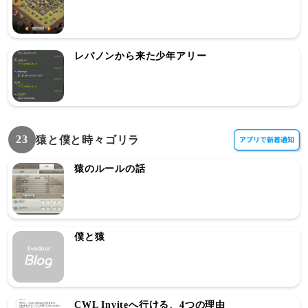
レバノンから来た少年アリー
23
猿と僕と時々ゴリラ
猿のルールの話
僕と猿
CWL Inviteへ行ける、4つの理由