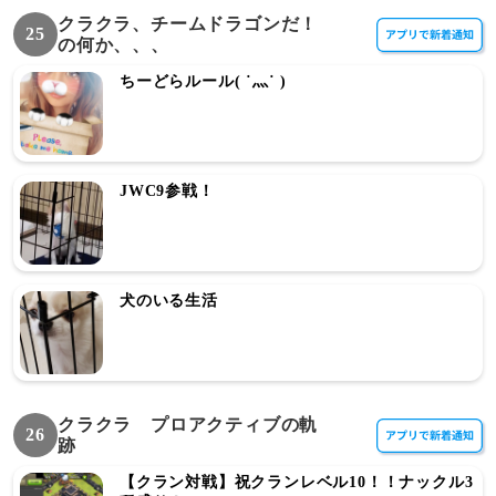
クラクラ、チームドラゴンだ！
25
の何か、、、
ちーどらルール( ˙灬˙ )
JWC9参戦！
犬のいる生活
クラクラ プロアクティブの軌
26
跡
【クラン対戦】祝クランレベル10！！ナックル3