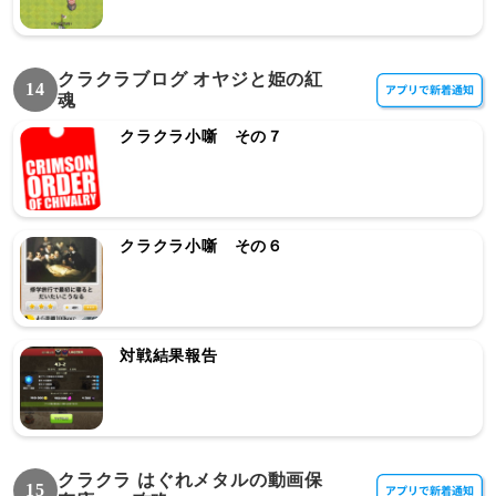
クラクラブログ オヤジと姫の紅
14
魂
クラクラ小噺 その７
クラクラ小噺 その６
対戦結果報告
クラクラ はぐれメタルの動画保
15