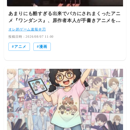
あまりにも酷すぎる出来でバカにされまくったアニ
メ『ワンダンス』、原作者本人が手書きアニメを投
稿した結果・・・ｗｗｗｗｗｗ
オレ的ゲーム速報＠刃
投稿日時：2026/08/07 11:00
アニメ
漫画