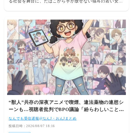
る社会を舞台に、たばこから手が放せない猫耳の若い女性
と、その友人たちの生活を描いている。 公開された議事
概要によると、視聴者からは「喫煙描写が繰り返され、違
法薬物とみられるものの使用シーンもあり、深夜帯とはい
え問題ではないか」などと批判する意見が寄せられた。
・ ・ 別の委員は「社会的な問題になっているときに、紛
らわしいことを放送でしないほうがいいと思う」と指摘。
作品内に自己注射のシーンがあったとして、「覚醒剤の使
用のほかに何か考えられますか」と疑問を呈した。
2026/08/07(金) 09:47:19
“獣人”共存の深夜アニメで喫煙、違法薬物の連想シ
ーンも…視聴者批判でBPO議論「紛らわしいことは
放送しないほうが」
なんでも受信遅報@なんJ・おんJまとめ
投稿日時：2026/08/07 18:16