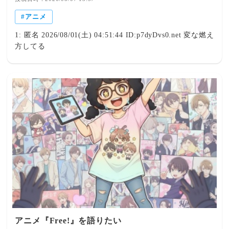
員は「社会的な問題になっているときに、紛らわしいこと
アニメ
を放送でしないほうがいいと思う」と指摘。作品内に自己
注射のシーンがあったとして、「覚醒剤の使用のほかに何
1: 匿名 2026/08/01(土) 04:51:44 ID:p7dyDvs0.net 変な燃え
か考えられますか」と疑問を呈した。
方してる
https://news.livedoor.com/article/detail/31997526/ライブド
アニュース“獣人”共存の深夜アニメで喫煙、違法薬物の連
想シーンも…視聴者批判でBPO議論「紛らわしいことは放
送しないほうが」 - ライブドアニュース人間と“獣人”が共
存する社会を描いた深夜アニメの喫煙・薬物描写につい
て、7月28日に行われた放送倫理・番組向上機構(BPO)の
青少年委員会で、表現の自由や青少年への影響をめぐって
意見が交わされた。対象となった
アニメ『Free!』を語りたい