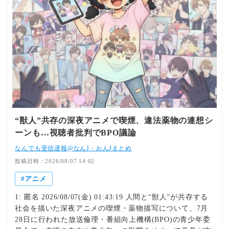
れた議事概要によると、視聴者からは「喫煙描写が繰り返
され、違法薬物とみられるものの使用シーンもあり、深夜
帯とはいえ問題ではないか」などと批判する意見が寄せら
れた。担当委員は、子どもが視聴する可能性が低い深夜帯
に編成されている点について、番組制作側の配慮が感じら
れると指摘。作中の描写についても「違法薬物の使用だと
はっきり明示しているわけでもないので、表現の自由とい
う意味では許容の範囲内だと思う」と報告した。ほかの委
員からも、アニメという表現形式に着目した意見が出た。
その委員は「もし番組が実写のドラマであった場合はどう
か」と問題を提起した上で、実写作品と比べれば、アニメ
“獣人”共存の深夜アニメで喫煙、違法薬物の連想シ
の描写が青少年に与える影響は限定的だと分析。「創作・
ーンも…視聴者批判でBPO議論
表現の自由の範囲内だと思う」との見方を示した。○「覚
醒剤の使用のほかに何か考えられますか」一方、違法薬物
なんでも受信遅報@なんJ・おんJまとめ
を連想させる描写に慎重な姿勢を示す委員もいた。別の委
投稿日時：2026/08/07 14:02
員は「社会的な問題になっているときに、紛らわしいこと
アニメ
を放送でしないほうがいいと思う」と指摘。作品内に自己
注射のシーンがあったとして、「覚醒剤の使用のほかに何
1: 匿名 2026/08/07(金) 01:43:19 人間と“獣人”が共存する
か考えられますか」と疑問を呈した。
社会を描いた深夜アニメの喫煙・薬物描写について、7月
https://news.livedoor.com/article/detail/31997526/ライブド
28日に行われた放送倫理・番組向上機構(BPO)の青少年委
アニュース“獣人”共存の深夜アニメで喫煙、違法薬物の連