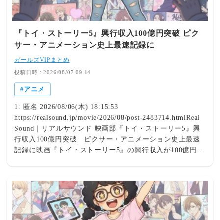
『トイ・ストーリー5』興行収入100億円突破 ピク
サー・アニメーション史上最速記録に
ガールズVIPまとめ
投稿日時：2026/08/07 09:14
アニメ
1: 匿名 2026/08/06(木) 18:15:53
https://realsound.jp/movie/2026/08/post-2483714.htmlReal
Sound｜リアルサウンド 映画部『トイ・ストーリー5』興
行収入100億円突破 ピクサー・アニメーション史上最速
記録に映画『トイ・ストーリー5』の興行収入が100億円を
突破した。 本作は、おもちゃたちの世界を舞台に人とお
もちゃの絆を描いてきたディズニー＆ピクサーの『トイ・
ストーリー』シリーズ最新作。7月3日に日本公開を迎え、
公開初週末3日間で動員164万人、興行収入24億1510万円を
記録し、『アナと雪の女王2』…公開34日目での興行収入
100億円突破はピクサー・アニメーションとして史上最速