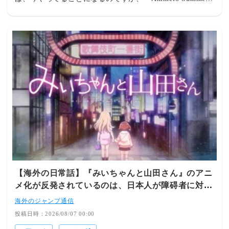
送しないほうが」 - ライブドアニュース人間と“獣人”が共
Live 2008」のDay1をすべて見終えたり、とりあえず２部
存する社会を描いた深夜アニメの喫煙・薬物描写につい
終章に追いつくためにFate/Grand Orderをしたり....※こん
て、7月28日に行われた放送倫理・番組向上機構(BPO)の
な感じで、私はまだロンドンまでしか進んでいません。果
青少年委員会で、表現の自由や青少年への影響をめぐって
たして夏はどれだけ進められるのか....？後はなんとなくア
意見が交わされた。対象となった
ニメ記事を書こうとして、挫折したりしてます。一応全部
載せてもいいのですが、自分でも書いている途中で「しっ
くりこない書き方でちょっとこれは読者も離れやすいんじ
ゃ....第一自分も納得いってないし、出せないよな～」とい
うことを思いまして、一応没にしてしまいました。テーマ
が広すぎたんでしょうかね。好きなジャンルだからこそ、
こう、形にして伝えることが難しくなってしまったのかも
しれません。例えていうと、レポートにそのまま長々と参
考文献の文章を書き写したような感じがしたんです。平成
のアニメという大きな一括りのものを3編に分けて書こう
としていましたから、大変です。現在一応11記事ほど連続
【海外の日常話】『みいちゃんと山田さん』のアニ
して出しているのですが、個人的には「向き・不向きな書
メ化が反発されているのは、日本人が障碍者に対し
き方があるのだな」ということを認識した一日でしたね。
て差別的だからに違いない
記事を書くのも大変ですが、流れを考えるのも大変だと感
海外のジャンプ通信
じました。２０２６年０８月０７日現在、まだアニメに関
投稿日時：2026/08/07 00:00
する記事は「たったの一本」しか出していないので、流石