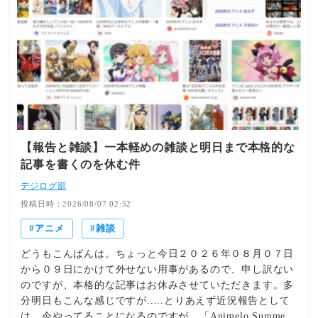
帯とはいえ問題ではないか」などと批判する意見が寄せら
れた。担当委員は、子どもが視聴する可能性が低い深夜帯
に編成されている点について、番組制作側の配慮が感じら
れると指摘。作中の描写についても「違法薬物の使用だと
はっきり明示しているわけでもないので、表現の自由とい
う意味では許容の範囲内だと思う」と報告した。ほかの委
員からも、アニメという表現形式に着目した意見が出た。
その委員は「もし番組が実写のドラマであった場合はどう
か」と問題を提起した上で、実写作品と比べれば、アニメ
【報告と雑談】一本軽めの雑談と明日まで本格的な
の描写が青少年に与える影響は限定的だと分析。「創作・
記事を書くのを休む件
表現の自由の範囲内だと思う」との見方を示した。○「覚
醒剤の使用のほかに何か考えられますか」一方、違法薬物
デジログ部
を連想させる描写に慎重な姿勢を示す委員もいた。別の委
投稿日時：2026/08/07 02:52
員は「社会的な問題になっているときに、紛らわしいこと
アニメ
雑談
を放送でしないほうがいいと思う」と指摘。作品内に自己
注射のシーンがあったとして、「覚醒剤の使用のほかに何
どうもこんばんは。ちょっと今日２０２６年０８月０７日
か考えられますか」と疑問を呈した。
から０９日にかけて外せない用事があるので、申し訳ない
https://news.livedoor.com/article/detail/31997526/ライブド
のですが、本格的な記事はお休みさせていただきます。多
アニュース“獣人”共存の深夜アニメで喫煙、違法薬物の連
分明日もこんな感じですが.....とりあえず近況報告として
想シーンも…視聴者批判でBPO議論「紛らわしいことは放
は、今やってることになるのですが、「Animelo Summer