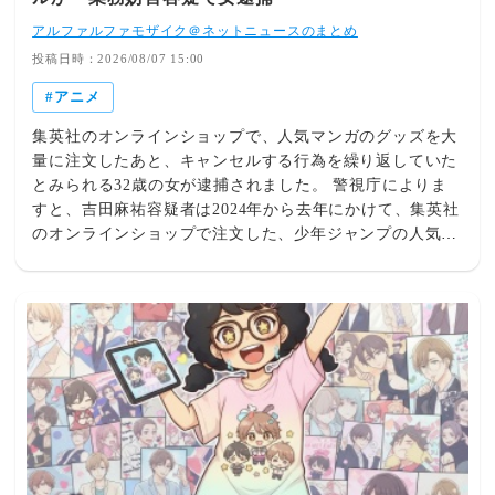
アルファルファモザイク＠ネットニュースのまとめ
投稿日時：2026/08/07 15:00
アニメ
集英社のオンラインショップで、人気マンガのグッズを大
量に注文したあと、キャンセルする行為を繰り返していた
とみられる32歳の女が逮捕されました。 警視庁によりま
すと、吉田麻祐容疑者は2024年から去年にかけて、集英社
のオンラインショップで注文した、少年ジャンプの人気マ
ンガ「ONE PIECE」や「NARUTO」のグッズなどの代金
を支払わず大量にキャンセルしたことで、業務を妨害した
疑いがもたれています。 集英社によりますと、吉田容疑
者は238個のアカウントから注文を繰り返し、キャンセル
した商品の総額は、43億円以上にのぼるということです。
調べに対し吉田容疑者は容疑を認め、「アニメ全般が好き
で、注文したことで欲求が満たされた」と供述していると
いうことです。 ※詳しくは下記リンクより
https://news.ntv.co.jp/category/society/97b454c0c87b419c8b
9f2599835615c0 関連記事 【悲報】『週刊少年ジャンプ』