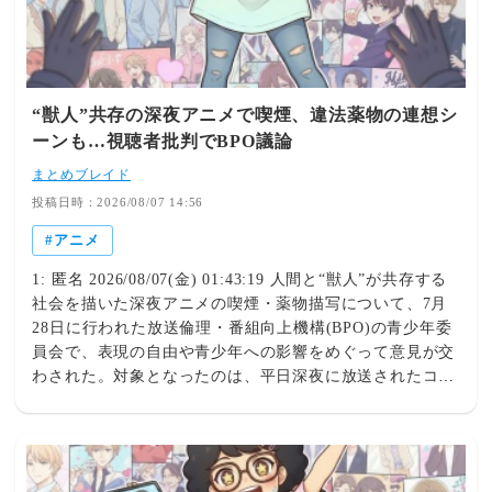
発行部数が初の100万部割れ… 国内の紙雑誌で「100万部
超」ゼロに 【悲報】週間少年ジャンプのグッズ(43億円分)
を注文し全てキャンセルした女逮捕ｗｗｗｗｗｗｗｗ
【悲報】最近のジャンプ、ガチでヒット作がないｗｗｗｗ
ｗｗ 【最強】尾田栄一郎、岸本斉史、桂正和、芥見
“獣人”共存の深夜アニメで喫煙、違法薬物の連想シ
下々、井上雄彦…人気ジャンプ漫画家たち食事会に集結
ーンも…視聴者批判でBPO議論
イラストにネット衝撃「スゲー面子だ」 【悲報】ベトナ
ム転売ヤー、ワンピースカードだけを抜き取ったジャンプ
まとめブレイド
を路上に捨てて勝利宣言 【朗報】女子ビーチバレー選手
投稿日時：2026/08/07 14:56
（24）「グラビアがやりたい」→ スタイルがガチすぎる
アニメ
と話題にｗｗｗｗｗ 【動画】早稲田のベリーダンスサー
クル、攻めすぎてネット民ざわつくｗｗｗｗｗ 【画像】
1: 匿名 2026/08/07(金) 01:43:19 人間と“獣人”が共存する
ジャンボリお姉さん、水着解禁ｗｗｗｗｗｗｗｗｗ
社会を描いた深夜アニメの喫煙・薬物描写について、7月
28日に行われた放送倫理・番組向上機構(BPO)の青少年委
員会で、表現の自由や青少年への影響をめぐって意見が交
わされた。対象となったのは、平日深夜に放送されたコメ
ディーアニメ。人間と、猫を擬人化したキャラクターであ
る「獣人」が共存する社会を舞台に、たばこから手が放せ
ない猫耳の若い女性と、その友人たちの生活を描いてい
る。○「表現の自由という意味では許容の範囲内」公開さ