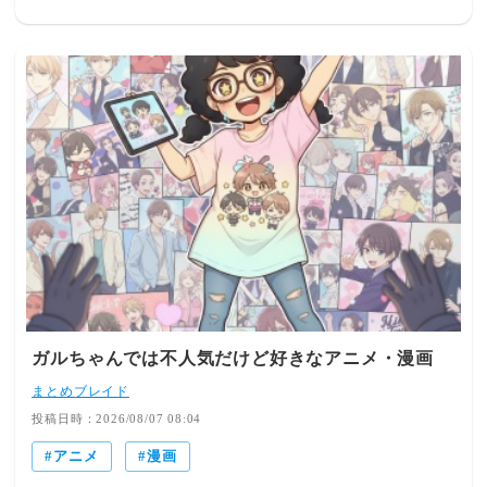
突破した。 本作は、おもちゃたちの世界を舞台に人とお
もちゃの絆を描いてきたディズニー＆ピクサーの『トイ・
ストーリー』シリーズ最新作。7月3日に日本公開を迎え、
公開初週末3日間で動員164万人、興行収入24億1510万円を
記録し、『アナと雪の女王2』…公開34日目での興行収入
100億円突破はピクサー・アニメーションとして史上最速
となり、『トイ・ストーリー』シリーズとしても最速の記
録となる。さらに、興行収入100億9千万円の『トイ・スト
ーリー4』を抜き、シリーズNo.1興行収入である『トイ・
ストーリー3』の108億円超えも目前に控えている。
ガルちゃんでは不人気だけど好きなアニメ・漫画
まとめブレイド
投稿日時：2026/08/07 08:04
アニメ
漫画