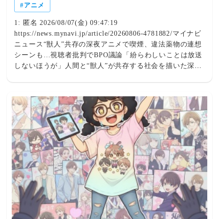
アニメ
1: 匿名 2026/08/07(金) 09:47:19
https://news.mynavi.jp/article/20260806-4781882/マイナビ
ニュース“獣人”共存の深夜アニメで喫煙、違法薬物の連想
シーンも…視聴者批判でBPO議論「紛らわしいことは放送
しないほうが」人間と“獣人”が共存する社会を描いた深夜
アニメの喫煙・薬物描写について、7月28日に行われた放
送倫理・番組向上機構(BPO)の青少年委員会で、表現の自
由や青少年への影響をめぐって意見が交わされた。対象と
なったのは、平日深夜に放送されたコメディーアニメ。人
間と、猫を擬人化したキャラクターである「獣人」が共存
する社会を舞台に、たばこから手が放せない猫耳の若い女
性と、その友人たちの生活を描いている。公開された議事
概要によると、視聴者からは「喫煙描写が繰り返され、違
法薬物とみられるものの使用シーンもあり、深夜帯とはい
え問題ではないか」などと批判する意見が寄せられた。・
別の委員は「社会的な問題になっているときに、紛らわし
いことを放送でしないほうがいいと思う」と指摘。作品内
に自己注射のシーンがあったとして、「覚醒剤の使用のほ
かに何か考えられますか」と疑問を呈した。