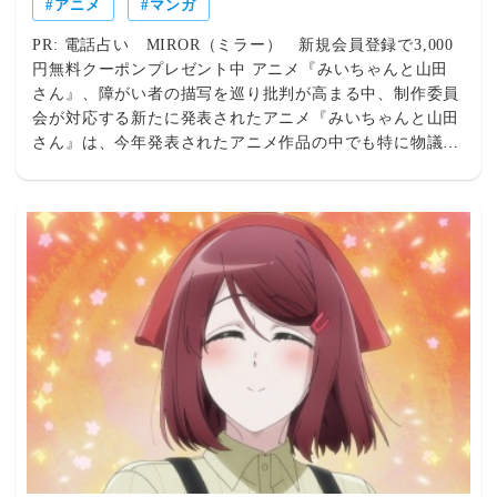
アニメ
マンガ
に２本ほど増やしたいのですが....今回は残念ながら没にな
ってしまったのですが、また来週中とかに、何らかの形で
PR: 電話占い MIROR（ミラー） 新規会員登録で3,000円無料クーポンプレゼント中 アニメ『みいちゃんと山田さん』、障がい者の描写を巡り批判が高まる中、制作委員会が対応する新たに発表されたアニメ『みいちゃんと山田さん』は、今年発表されたアニメ作品の中でも特に物議を醸している作品の1つとなっています。2027年のアニメ化が発表されてからわずか数日で、ネット上では広範な批判が巻き起こっています。アニメ化は当初、原作者・亜月ねね氏によるティザープロモーションビデオと記念イラストと共に発表されましたが、発表してすぐに議論が巻き起こりました。読者、障がい者支援団体、アニメファン、そしてアニメ業界関係者までもが、知的障がい者の描写方法や、アニメ化によってそうした問題が更に深刻化するのではないかという懸念を表明し始めたのです。ソーシャルメディア上で批判が広がるにつれ、アニメの中止を求めるオンライン署名活動が始まり、制作委員会のアニメ化の進め方を疑問視する声も上がりました。こうした騒動を受け、アニメ制作委員会は公式声明を発表しました。専門家の助言を受けながら、偏見や誤解を招かないよう対策を講じつつ、プロジェクトを継続していくと表明しました。『みいちゃんと山田さん』のアニメ化は2027年に正式に発表され、ティザープロモーションビデオと原作者の亜月ねね氏による記念イラストが公開されました。原作マンガは2024年9月より講談社の『マガジンポケット』で連載を開始し、現在第6巻まで刊行されています。累計発行部数は280万部を突破し、2026年に『このマンガがすごい！』の男性読者部門で第4位にランクインしています。 シリーズは2026年9月に第7巻にして最終巻で完結する予定です。しかし、アニメ化発表の喜びは、マンガの題材をめぐるディスカッションの高まりによってすぐに影を潜めてしまいました。何故、『みいちゃんと山田さん』は、これほど物議を醸すのか？『みいちゃんと山田さん』は、東京・歌舞伎町を舞台にしたダークな人間ドラマです。ナイトクラブのホステスとして働く大学生の山田と、彼女と一緒に働くことになる知的障害を持つ若い女性であるみいちゃんの物語です。物語は冒頭から、みいちゃんが殺害されるまでの最後の1年間を描いていることが示されています。マンガを通して、みいちゃんはいじめ、搾取、差別、虐待に苦しみ、自身の弱みにつけ込む社会の中で生き抜こうと奮闘します。アニメ化発表以来、批評家達は、障害や社会的不正義を描いた物語は重要であるものの、本作におけるみいちゃんの描写は知的障害に関する誇張されたステレオタイプに過度に依存していると批判してきました。また、アニメ化によって原作マンガよりも遥かに多くの視聴者にこうした描写が伝わり、理解を深めるどころか、有害な誤解を助長する恐れがあると懸念する声もあります。一方で、本作の支持者達は、原作マンガは搾取や偏見を意図的に不快な形で描いており、みいちゃんの扱いはそうした態度を肯定するのではなく、社会への批判として機能していると主張しています。このディスカッションは、原作マンガの読者層をはるかに超えて広がっています。アニメ化発表後、日本のソーシャルメディア上で批判が急速に広がり、多くのユーザーがそもそもこのシリーズをアニメ化すべきかどうか疑問を呈しました。アニメの中止を求めるオンライン署名活動も始まり、支持者達は、漫画を映像化することで知的障害者に対する有害なステレオタイプが更に助長されるポテンシャルがあると主張しました。多くの批判者は、障害をフィクションの中で描くこと自体が問題なのではなく、物語の中でみいちゃんがどのように描かれているか、そして、その描写が最終的に彼女を1人の人間として深く掘り下げているのか、それとも衝撃を与えるための見世物として扱っているのかが問題だと強調しました。また、成熟したテーマを扱っているにも関わらず、アニメが若い視聴者に適しているのか疑問視する声もあり、制作が継続されるのであれば、明確な年齢制限と内容に関する警告表示が必要だと訴えました。この論争はファンだけでなく、アニメ業界関係者からも反応が寄せられるようになりました。最も注目を集めた声の1つは、ベテラン・アニメーターの西位輝実氏でした。彼女は『DEATH NOTE』、『君に届け』、『輪るピングドラム』、『ジョジョの奇妙な冒険 ダイヤモンドは砕けない』、『呪術廻戦』などの作品を手掛けています。西位輝実氏は、ソーシャルメディアの一連の投稿で、このアニメ化を強く批判し、プロジェクトに関わった全員、特に承認した関係者を軽蔑すると述べました。彼女は、彼らが人気と商業的成功のために感受性を捨て去ったと主張しました。別の投稿では、西位輝実氏はこの作品を歴史的な "見世物小屋" になぞらえ、問題は障害者をフィクションに描くことの是非ではなく、どのような視点から描くかにあると論じました。彼女によれば、この作品は障害者を尊厳をもって描くのではなく、見世物にしてしまう危険性があるといいます。彼女のコメントは瞬く間にネット上で拡散し、アニメ化発表に対する最も広く共有された反応の1つとなりました。多くの業界関係者もこのアニメ化を批判しました。「今なお新たな差別用語や中傷を生み出し、直接影響を受けた人々を傷つけているマンガのアニメ化に、あたかも "社会的意義" があるかのように振る舞うのは、全くもって忌まわしい。作品そのものを否定するつもりはない。現状のままにしておけば十分ではないのか？ アニメ化の影響力は計り知れない。瞬く間に世界中に広がる。それも、よりによって講談社が？」多くの日本人は、「原作者を擁護する人々は、すでに多くの人が "みいちゃん" と侮辱的に呼ばれるなど、深刻な被害が出ているという事実を完全に無視している。それを認めれば不利になることを知っているからではないのか？」と指摘しました。批判が高まる中、『みいちゃんと山田さん』アニメ制作委員会は、反発を受けて公式声明を発表しました。委員会は、アニメ化の発表が、マンガの内容とアニメ化の決定の両方に関して、大きな懸念を引き起こしたことを認めました。声明には次のように記されていました。「アニメ化の発表後、作品の内容および映像化に関して様々な懸念や意見が寄せられています。制作委員会として、これらの懸念を真摯に受け止めております。」声明はさらに、委員会は原作のテーマとメッセージを尊重しつつ、アニメーションという形で表現することに意義があると確信していると説明しました。委員会は次のように述べています。「原作のテーマとメッセージを尊重しつつ、専門家の助言を受け、適切な年齢制限や内容に関する注意喚起を盛り込むなど、偏見や誤解を招かないよう慎重に制作を進めてまいります。」声明は最後に、ファンの皆様の継続的なご支援に感謝の意を表しました。この声明は新たなディスカッションを巻き起こしました。制作委員会の対応は、論争を終結させるどころか、ネット上で新たなディスカッションを巻き起こしました。専門家の助言を受け、内容に関する注意喚起を盛り込むという決定を歓迎する声がある一方で、声明は原作マンガそのものへの批判に答えていないと批判する声もありました。もう1つのディスカッションの焦点は、委員会の正体です。多くのユーザーは、なぜ声明が制作委員会名義のみで発表され、個々のプロデューサーや制作会社が特定されなかったのか疑問を呈しました。委員会が論争があるにも関わらず原作マンガのアニメ化を確信していたのであれば、匿名の委員会声明という形で集団的に対応するのではなく、決定を下した個人が公にその立場を表明すべきだと主張する声もありました。その結果、アニメ化そのものをめぐるディスカッションと並行して、透明性の向上を求める声が上がり始めました。この論争は『みいちゃんと山田さん』から始まったものの、アニメやマンガにおける障害者の描写、デリケートな物語をアニメ化するクリエイターの責任、そして、難しい題材をより多くの視聴者にどのように提示すべきかといった、より広範なディスカッションへと発展しました。アニメ化を支持する人々は、ダークな物語は視聴者を不快にさせるという理由だけで否定されるべきではなく、完成したアニメは公開前の憶測ではなく、その出来栄えで評価されるべきだと主張しています。一方で、批評家達は、問題は悲劇的あるいは不穏なテーマの存在ではなく、マンガをアニメ化することで知的障害者に対する有害なステレオタイプを助長する危険性があるかどうかだと主張しています。制作はまだ初期段階で、アニメ化作品自体以外にキャストやスタッフの発表は一切ないため、『みいちゃんと山田さん』をめぐるディスカッションは収まる気配を見せていません。あなたは、あまりにも悲惨な物語を読んだことあるか？正にこれだよ。批判されているのも納得だ。このアニメは、あなたの魂から希望を全て奪い去るだろう。フィクションでトラウマ的な題材を描くことと、現実世界にはこうしたことが存在しないかのように振る舞うことの、どちらがより悪いのか分からない。もしかしたら、私は現実を直視することに抵抗がないのかもしれないが、私はある程度はヘビーな物語の方が好きだ。でも、不必要に残酷に感じさせずに、ヘビーさとリアリティを持たせることは可能だ。日本はこのマンガで描かれているほど残酷な国ではない。ただ残酷なだけの描写は面白くない。この物語を読んだが、この可哀想な少女に出会った人が誰も助けようとしないなんて信じられない。世界は醜い場所ですが、これは正にその醜さを描いている。ただの駄作だね。読んでいてあまりにも辛すぎるし、結末を知っていたので、この作品を読むのをやめた。意味不明だろ（笑）。反発は作品のクオリティとは全く関係ない。いや、正直に言ってただの搾取マンガだよ。この作品の悪いところは、主人公の女性が障害を理由に残酷な虐待を受け、レイプされ、殺されるという展開だからだ。しかも、その全てが彼女の親友とされる人物を通して語られるのだが、その親友は傍観者でしかない。だからこそ、多くの障害者や、このマンガのせいでいじめに遭っている障害児の親たちから強い反発を受けているんだ。念のため言っておく。数話読んだけど、内容に嫌悪感を覚えたよ。確かに酷い作品だが、問題があるのは、この部分だけじゃない。このマンガには、環境や育ち、そして自らの選択によって、みいちゃんよりも良い人生を送っている障害を持つキャラクター（ニナやムウちゃん等）が大勢出てくるんだ。みいちゃんの状況は、障害を持つ人が常に最悪の扱いを受けているという典型的な例で、まるで『A Little Life（リトルライフ）のジュードのようだ。作者は、少なくともムウちゃんやニナの人生に希望のある未来を与え、障害を持つ人への敬意と希望を示すべきだったし、みいちゃんにもせめて現状から抜け出す方法を与えるべきだった。彼女達は既に多くの問題を抱えている。彼女達を力づけるどころか、日々の苦境を更に悪化させるだけの悲惨さを描いた物語は、まるでジョークのように感じられる。教えてくれてありがとう。彼女の友達の１人がサポートを受けているのを見たけど、正直に言って、やっぱり不誠実な感じがした。それに、他にも色々あって状況がもっと悪くなるってことも分かったし。ムウちゃんはまともな結末を迎えるよ。知的障害と正式に診断されて、ケースワーカーがつくんだ。最終的には母親の元に戻って、仕事に就くよ。『スクールデイズ』？このマンガが人気だった頃、ソーシャルメディアには「私はみいちゃんに似てる！」と言っている女の子が沢山いた。でも、本物のみいちゃんのコマが出てきたら、そういうのはすぐに止まった。第３０．２話のこと？そう、あの "現実が広がっていく" のコマだ。簡単に説明すると、それまでに見てきたみーちゃんは山田の妄想だったってことが分かる。あのコマで彼の妄想が崩れて、彼の頭の中にしか存在しなかった "本当の" みいちゃんが、キュート・フィルターなしで現れるんだ。理解できない。キュートなみいちゃんが幻覚で、実際は重度のダウン症の人みたいな見ためなら、どうしてホステス・クラブで働いていたの？作者は読者を煽っているだけだと思う​​。"重度のダウン症"（笑）？彼女は普通の女の子に見えるし、ホステス・クラブにはそういう子は沢山いる。作者はアートスタイルそのものを物語の仕掛けとして使い、読者に山田と同じ衝撃を味わわせようとしている。作中の説明としては、みいちゃんは当時ホステス・クラブを辞めて、しばらく売春婦として働いていた。ポン引きにサディスティックな客や異常な客と性行為をさせられていた。そのため、ホステス時代よりもずっと酷い見ためになっていた。この作品について詳しく調べれば調べるほど、一体どういうことだとしか言いようがなくなる。判断を下す前に、みいちゃんと同じような障害を持つ方々や障害者擁護者の方々の意見を聞きたい。知的障害のある方々と接する機会がないため、この物語の描写がステレオタイプに基づいているかどうかは断言できないが、もしもそうであれば、アニメ化を不安視されるのも理解できる。健常者は、障害を持つ人々の気持ちや行動、そして、そうした描写がもたらす影響を考慮せずに、自分達の都合の良いように障害を描写することがよくあるものだ。私は検閲主義者ではないが、現実の人々よりも物語を作ることを優先する人達を批判するよ。知的障害（自閉症）を持っているために虐待を受けた経験のある者としては、この作品は日本社会に深く隠された現実を浮き彫りにしていると思うわ。日本人の大多数は障害者を嫌悪し、彼らを不都合な存在、あるいは神の罰を受けている存在と見なしているのよ。これは人々が思っている以上に頻繁に起こっている。明らかな問題を抱えて生まれた子供が家族に見捨てられ、社会から軽蔑される中で育ち、生き延びるためにどんな仕事でも引き受けるの。きっとアメリカでも同じことが起こるでしょうよ。障害者の保護を剥奪し、こうした弱い立場にある人々への資金を削減しているからよ。FOX News（フォックスニュース アメリカのニュース専門放送局）は「全員殺せ。」と発言し、雑な謝罪をしたけど、彼らは本音を口にしていた。彼らはこうすることを望んでいるのよ。彼らは私達を社会のゴミとしか見ていない。これは警鐘であり、行動を起こすよう呼びかけている。このままの道を進み続ければ、多くの国がこのような未来を迎えるでしょう。この物語は悲劇的だけど、知的障害者の多くも同様に悲劇的なのよ。多くの人は助けを得ることができない。助けを求めることは嘲笑と全く異なる種類の苦しみを意味するから。知的障害者のほとんどは、働く場合よりもはるかに少ない収入しか得ていない。ほとんどの人は月に約900ドル（日本円で約14万1882円）しか稼げず、劣悪な環境で暮らしている。多くの人が搾取され、見ためが大丈夫そうに見えても、実際はそうではない。ほとんどの人が40歳になる前に亡くなる。私は幸運にも生き延びたけど、体はボロボロよ。自閉症患者を鎮静させるために何年も服用していた薬は、肝臓を酷使し、腎臓に過負荷をかけ、生きるために薬に頼らざるを得ない状態にしてしまった。薬をやめようとしたら発作を起こし、心拍数は1分間に35回まで低下した。セロトニンとドーパミンの分泌を調整するために、薬に完全に依存しているわ。薬がなければ死んでしまう。あなたはこの作品をダークなマンガ作品だと思うかもしれないけど、私は行動を起こすための呼びかけだと考えている。もしもこのアニメを見たくないのなら、地元の社会福祉事務所でボランティア活動をして、何ができるか尋ねてみて。長文になってごめんね。ただ、人々が間違った理由で怒っているように感じられたのよ。要約すると、この物語は物議を醸すかもしれないけど、それは日本社会の醜い側面を描いているからだと思うわ。作者は裸のみいちゃんのアクリルスタンドを作り、コレクターズアイテムとして販売したんだ。（※ 正確には、講談社が懸賞商品として作りました。）彼女はTwitterで、普通の仕事で苦労するよりも性産業で大金を稼ぐ方が賢明だというアイディアを宣伝するマンガを投稿していた。また、それらのマンガの一部はナイトライフや性産業関係者からスポンサーを受けていたことも認めている。これらの投稿は既に削除されているが、アーカイブされたコピーはオンラインで閲覧可能だ。>>要約すると、この物語は物議を醸すかもしれないけど、それは日本社会の醜い側面を描いているからだと思うわ。物議を醸しているのは、作者自身が自閉症者やその他の人々を嘲笑しているからだ。彼女自身が、彼らを "変人" と見なし、笑ったり嫌悪感を抱いたりしていると認めている。この物語は衝撃を与えることを目的としており、搾取され死ぬキャラクターが自閉症者であるため、物語全体が悲惨なものとなっている。誰かが、彼女がそのようなことをしていると説明するイラストを投稿し、彼女はそのことを恥じることなく認めていたんだ。そして、主人公は自閉症ではなく、知的障害だ。それだけで、あなたが書いたこと全てに疑問が生じる。あなたは明らかにこのマンガを読んでおらず、作者について適当なことを言っているのだろう。ねえ、障碍者嫌悪は日本では普通のことなのよ。これは日本の文化の一部で、宗教にも深く根付いている。私達は、全ての文化が障害者を社会進歩の一部として捉えている訳ではないことを理解しなきゃ。中には、障害者を前世で自ら招いた呪いだと考える文化もあるの。このマンガや作者を批判することは、より大きな問題、つまり障害者が輪廻転生の "汚点" であると日本で考えられているいう問題を無視することになる。彼らは何か悪いことをしたために、精神的あるいは肉体的に罰を受けていると考えているの。この認識を変えたいなら、文化的な見方を変えなきゃならないわ。彼らは障害しか見ておらず、その背後にある人間を見ていない。もしもそれが変われば、彼女のような人は社会の中で異端者、いわば "ヒトラー" のような存在になるでしょう。日本は、神権政治に基づく社会がどのように機能するかを学ぶ良い事例よ。日本では中絶をすることができず、障害者が社会的地位を得るには努力が必要だという考え方と相まって、障害者全体を軽蔑する社会が生まれているのよ。これは社会の欠陥ではなく、むしろ社会の特徴なの。障害者が常に社会の害悪とみなされる社会では、これは当たり前のことであり、今後も当たり前であり続けるでしょうよ。社会の産物だからといってその人を憎むのではなく、社会を責めるべきよ。また、つい先日にアメリカで、知的障害者の安楽死を義務化すべきだと言う人と話をしたわ。これは、労働力によってのみ価値が決まる社会の人々の考え方よ。これが常態化しつつあり、ただディスカッションするだけでは何も変わらない。空虚な言葉ばかりよ。>>社会の産物だからといってその人を憎むのではなく、社会を責めるべきよ。誰もが障碍者を嫌っている訳ではない。どうして『みいちゃんと山田さん』のアニメ化が物議を醸しているのかを説明しているだけだ。あなた自身も "そうかもしれない" と言ったが、実際そうなんだ。日本では、主人公の名前が差別用語として使われている。日本では、このアニメのせいで自分の子供が差別用語で呼ばれたくないと抗議活動も起きている。これは完全に作者の責任だ。確かに日本の差別的な社会も関係しているが、彼女はこの物語を描き、知的障害者を嘲笑するという選択をしたんだ。彼女自身もそうなることを気にしないと言っている。Googleで簡単に検索してみたが、彼女はこのマンガについて良いとも悪いとも言っていない。では、彼女はどこでこのマンガを面白いと思ったとか、障碍者が嘲笑されるに値すると言ったんだ？リンクがほしい。Googleでは見つからなかった。そして、このマンガを読んだ人々の行動は、社会にどれほど卑劣な人間がいるかを如実に示している。私は日本人よ。障害は神の罰で、輪廻転生の汚点だと信じている人なんていないよ。そして、中絶は普通にすることができるよ。でも、このマンガが日本社会のとても醜い側面を描いているのは事実ね。イエー、この人は自分が何を言っているのか全く分かっていないみたいだ（爆笑）。文化を混同してしまってごめんなさい。あの発言をした時は、別の宗教のことを考えていたわ。宗教の種類が多すぎて、それぞれの教義を覚えるのは難しいもの。どの宗教も、これまでも、そしてこれからも、様々な文化に対する興味深い解釈を提供してくれるでしょう。実は、日本に住んでいた自閉症の友人がいるの。彼女は絶え間ない障害者差別から逃れるために日本を離れたわ。今はヨーロッパに住んでいて、EU市民権を持っている。だから、私が言っていることの一部は、彼女の言葉を間接的に引用したものよ。彼女はレイプされ、中絶を許されなかった。理由は分からないけど、中絶手術を受けるためにヨーロッパに逃げ、二度と日本には戻っていないと聞いている。私の知る限りではね。これが私の情報源よ。もしかしたら的外れなことを言っているかもしれないけど、レイプ被害者の気持ちを推測するのは気が引けるわ。もしも間違っていたら、お詫びするわね。車椅子の女性がバスの乗車を拒否される動画を見たので、日本では障害者差別が蔓延していることは知っている。それに宗教的あるいは本質的な理由がないと知ると、更に腹立たしい。それは意識的な選択だからだ。つまり、多くの人が突然目覚め、最も弱い立場にある人々に対して暴力を振るうことを選んだんだ。それらの例は極端なもので、一般的ではないよ。中絶はレイプ被害者を含め、誰にでも行うことができるし、バス会社（およびその他の公共交通機関）が、車椅子利用者への乗車を拒否すれば深刻な問題に巻き込まれるでしょう。（障害者手帳を提示すれば運賃は半額で済むよ。障害者手帳は自閉症やADHDなどの症状を持つ人も取得できるわ。）。僕が現在住んでいるアメリカにも、そのような例がある。極端な例だけを見れば、当然、その国は酷く見えるものだ。残念ながら、システムが正常に機能しているという話はニュースにもならず、ネット上でも共有されることはない。日本も他の国と同様に、多くの深刻な問題を抱えている。決して良いことばかりではなく、解決すべき問題が山積している。ただ、あなたが挙げた例は例外的なケースであることを指摘したかったんだ。ああ、それなら安心した。日本への旅行を考えていたが、重度の障害を抱えているので、アメリカに住んでいる時以上に偏見にさらされるのではないかと不安だった。実際に、障害を理由に州から追い出された経験がある。国から追い出されるような事態は避けたいんだ。もう1つの問題は、少女の名前が自閉症の人に対する蔑称として使われていることだ。問題の名前が新たな差別用語になりつつあるなんて危険だ。どうでもいいだろ。フィクションなんだから問題ない。デリケートな描写だと文句を言う人がいる一方で、同じような人達は改善しようとは全くしない。論争の一部は、マンガ家本人、つまり彼女が何者で、マンガを描いた意図にも起因しているようだ。まとめサイトで詳しく解説されているし、4chanでもディスカッションが交わされている。4chan特有のくだらない書き込みはさておき、4chanの住人ですら彼女の作品に少なくとも多少は問題があると考えているというのなら、かなり深刻な問題だ。実は今、マンガを読んでいて、本当に辛くて悲しい気持ちになっている。でも、今のところ搾取的な感じはしない。（少なくとも、今のところは！）。キュートなアートスタイルなのに、何も美化せず、とてもリアルに描かれていると思う。日本で障害者として生きることがどういうことなのかを垣間見ることができるのも興味深い点だ。僕自身も神経発達障害なので、みいちゃんの不器用さに対する周囲の反応や、彼女を助けようとするのを諦めてしまう様子は、あまりにもリアルに感じられた。こ
書くことができたらそれで良し、と思っています。例え
ば・Animelo Summer Live 2007を再生しているテレビ画
面の前で、ライブの観客かのように腕を振ったり、テンシ
ョンが上がってたりしてた話や・Animelo Summer Live
2007を見た感想・涼宮ハルヒの憂鬱を愛してる理由等。自
分が本当に語りたいと思えるテーマで、少しずつ記事にし
ていければと思います。それでは皆さん、良い夜をお過ご
しください。