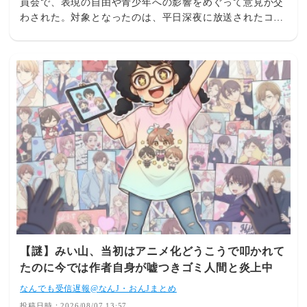
員会で、表現の自由や青少年への影響をめぐって意見が交
想シーンも…視聴者批判でBPO議論「紛らわしいことは放
わされた。対象となったのは、平日深夜に放送されたコメ
送しないほうが」 - ライブドアニュース人間と“獣人”が共
ディーアニメ。人間と、猫を擬人化したキャラクターであ
存する社会を描いた深夜アニメの喫煙・薬物描写につい
る「獣人」が共存する社会を舞台に、たばこから手が放せ
て、7月28日に行われた放送倫理・番組向上機構(BPO)の
ない猫耳の若い女性と、その友人たちの生活を描いてい
青少年委員会で、表現の自由や青少年への影響をめぐって
る。○「表現の自由という意味では許容の範囲内」公開さ
意見が交わされた。対象となった
れた議事概要によると、視聴者からは「喫煙描写が繰り返
され、違法薬物とみられるものの使用シーンもあり、深夜
帯とはいえ問題ではないか」などと批判する意見が寄せら
れた。担当委員は、子どもが視聴する可能性が低い深夜帯
に編成されている点について、番組制作側の配慮が感じら
れると指摘。作中の描写についても「違法薬物の使用だと
はっきり明示しているわけでもないので、表現の自由とい
う意味では許容の範囲内だと思う」と報告した。ほかの委
員からも、アニメという表現形式に着目した意見が出た。
その委員は「もし番組が実写のドラマであった場合はどう
か」と問題を提起した上で、実写作品と比べれば、アニメ
【謎】みい山、当初はアニメ化どうこうで叩かれて
の描写が青少年に与える影響は限定的だと分析。「創作・
たのに今では作者自身が嘘つきゴミ人間と炎上中
表現の自由の範囲内だと思う」との見方を示した。○「覚
醒剤の使用のほかに何か考えられますか」一方、違法薬物
なんでも受信遅報@なんJ・おんJまとめ
を連想させる描写に慎重な姿勢を示す委員もいた。別の委
投稿日時：2026/08/07 13:57