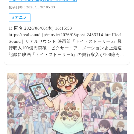
投稿日時：2026/08/07 05:23
アニメ
1: 匿名 2026/08/06(木) 18:15:53
https://realsound.jp/movie/2026/08/post-2483714.htmlReal
Sound｜リアルサウンド 映画部『トイ・ストーリー5』興
行収入100億円突破 ピクサー・アニメーション史上最速
記録に映画『トイ・ストーリー5』の興行収入が100億円を
突破した。 本作は、おもちゃたちの世界を舞台に人とお
もちゃの絆を描いてきたディズニー＆ピクサーの『トイ・
ストーリー』シリーズ最新作。7月3日に日本公開を迎え、
公開初週末3日間で動員164万人、興行収入24億1510万円を
記録し、『アナと雪の女王2』…公開34日目での興行収入
100億円突破はピクサー・アニメーションとして史上最速
となり、『トイ・ストーリー』シリーズとしても最速の記
録となる。さらに、興行収入100億9千万円の『トイ・スト
ーリー4』を抜き、シリーズNo.1興行収入である『トイ・
ストーリー3』の108億円超えも目前に控えている。