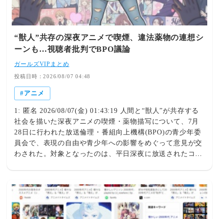
“獣人”共存の深夜アニメで喫煙、違法薬物の連想シ
ーンも…視聴者批判でBPO議論
ガールズVIPまとめ
投稿日時：2026/08/07 04:48
アニメ
1: 匿名 2026/08/07(金) 01:43:19 人間と“獣人”が共存する
社会を描いた深夜アニメの喫煙・薬物描写について、7月
28日に行われた放送倫理・番組向上機構(BPO)の青少年委
員会で、表現の自由や青少年への影響をめぐって意見が交
わされた。対象となったのは、平日深夜に放送されたコメ
ディーアニメ。人間と、猫を擬人化したキャラクターであ
る「獣人」が共存する社会を舞台に、たばこから手が放せ
ない猫耳の若い女性と、その友人たちの生活を描いてい
る。○「表現の自由という意味では許容の範囲内」公開さ
れた議事概要によると、視聴者からは「喫煙描写が繰り返
され、違法薬物とみられるものの使用シーンもあり、深夜