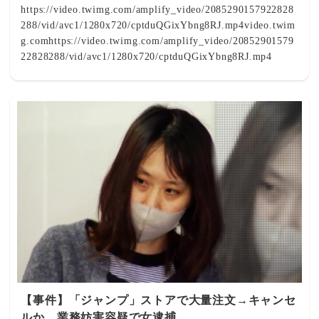
https://video.twimg.com/amplify_video/2085290157922828
288/vid/avc1/1280x720/cptduQGixYbng8RJ.mp4video.twim
g.comhttps://video.twimg.com/amplify_video/20852901579
22828288/vid/avc1/1280x720/cptduQGixYbng8RJ.mp4
【事件】「ジャンプ」ストアで大量注文→キャンセ
ルか 業務妨害容疑で女逮捕