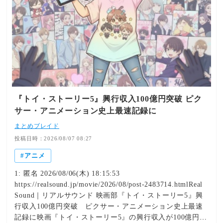
となり、『トイ・ストーリー』シリーズとしても最速の記
録となる。さらに、興行収入100億9千万円の『トイ・スト
ーリー4』を抜き、シリーズNo.1興行収入である『トイ・
ストーリー3』の108億円超えも目前に控えている。
『トイ・ストーリー5』興行収入100億円突破 ピク
サー・アニメーション史上最速記録に
まとめブレイド
投稿日時：2026/08/07 08:27
アニメ
1: 匿名 2026/08/06(木) 18:15:53
https://realsound.jp/movie/2026/08/post-2483714.htmlReal
Sound｜リアルサウンド 映画部『トイ・ストーリー5』興
行収入100億円突破 ピクサー・アニメーション史上最速
記録に映画『トイ・ストーリー5』の興行収入が100億円を