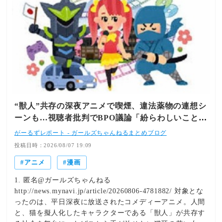
“獣人”共存の深夜アニメで喫煙、違法薬物の連想シ
ーンも…視聴者批判でBPO議論「紛らわしいことは
放送しないほうが」
がーるずレポート - ガールズちゃんねるまとめブログ
投稿日時：2026/08/07 19:09
アニメ
漫画
1. 匿名@ガールズちゃんねる
http://news.mynavi.jp/article/20260806-4781882/ 対象とな
ったのは、平日深夜に放送されたコメディーアニメ。人間
と、猫を擬人化したキャラクターである「獣人」が共存す