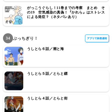
がっこうぐらし！11巻までの考察 まとめ そ
の19 空気感染の真偽！『かれら』はストレス
による発症？（ネタバレあり）
34
ぶっちぎり！
うしとら６話／潮と海
うしとら５話／とらと鏢
うしとら４話／とらと街