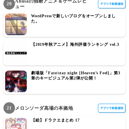
Ahusaの独断アニメ＆ゲームレビ
20
ュー
WordPressで新しいブログをオープンしまし
た。
【2019年秋アニメ】海外評価ランキング vol.3
劇場版「Fate/stay night [Heaven’s Feel]」第3
章のキービジュアル第2弾が公開！
21
メロンソーダ高場の本拠地
【絵】ドラクエまとめ 17