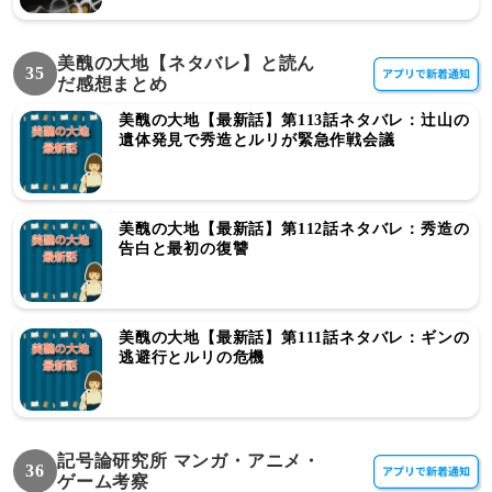
美醜の大地【ネタバレ】と読ん
35
だ感想まとめ
美醜の大地【最新話】第113話ネタバレ：辻山の
遺体発見で秀造とルリが緊急作戦会議
美醜の大地【最新話】第112話ネタバレ：秀造の
告白と最初の復讐
美醜の大地【最新話】第111話ネタバレ：ギンの
逃避行とルリの危機
記号論研究所 マンガ・アニメ・
36
ゲーム考察