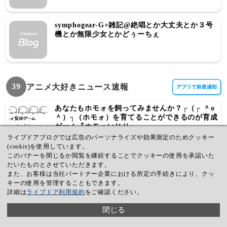
symphogear-G+雑記@絶唱とか大丈夫とか３号
機とか無限少女とかどぅーちぇ
39
アニメ大好きニュース速報
あなたもホモォを飼ってみませんか？┌（┌ ＾o
＾）┐（ホモォ）を育てることができるのが育成
ゲーム『ホモォいじり』
ライブドアブログでは広告のパーソナライズや効果測定のためクッキー
(cookie)を使用しています。
このバナーを閉じるか閲覧を継続することでクッキーの使用を承認いた
彼女がフラグをおられたら アニメ化フラグ成
だいたものとさせていただきます。
立！
また、お客様は当社パートナー企業における所定の手続きにより、クッ
キーの使用を管理することもできます。
詳細は
ライブドア利用規約
をご確認ください。
天使のどろっぷアニメ化決定
閉じる