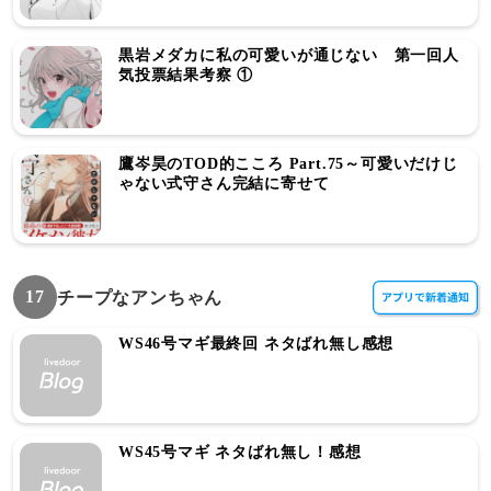
黒岩メダカに私の可愛いが通じない 第一回人
気投票結果考察 ①
鷹岑昊のTOD的こころ Part.75～可愛いだけじ
ゃない式守さん完結に寄せて
17
チープなアンちゃん
WS46号マギ最終回 ネタばれ無し感想
WS45号マギ ネタばれ無し！感想