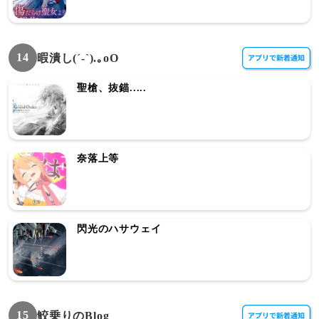
14
暇潰し(´-`).｡oO
聖槍、抜錨.....
奈落上等
閃光のハサウェイ
15
鮫乗りのBlog