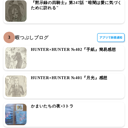
『黙示録の四騎士』第247話 "暗闇は愛に気づく
ために訪れる"
3
暇つぶしブログ
HUNTER×HUNTER №402『手紙』簡易感想
HUNTER×HUNTER №401『月光』感想
かまいたちの夜×3トラ