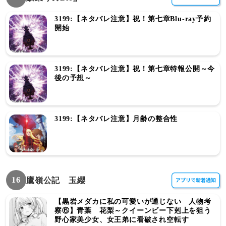
3199:【ネタバレ注意】祝！第七章Blu-ray予約
開始
3199:【ネタバレ注意】祝！第七章特報公開～今
後の予想～
3199:【ネタバレ注意】月齢の整合性
16
鷹嶺公記 玉纓
【黒岩メダカに私の可愛いが通じない 人物考
察⑥】青葉 花梨～クイーンビー下剋上を狙う
野心家美少女、女王弟に看破され空転す