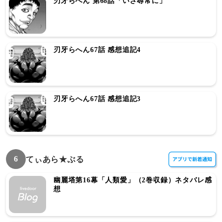
刃牙らへん 第68話「いざ尋常に」
刃牙らへん67話 感想追記4
刃牙らへん67話 感想追記3
6
てぃあら★ぶる
幽麗塔第16幕「人類愛」（2巻収録）ネタバレ感
想