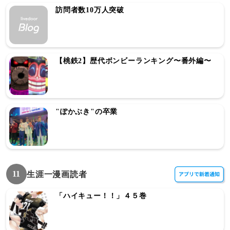
訪問者数10万人突破
【桃鉄2】歴代ボンビーランキング〜番外編〜
"ぽかぶき"の卒業
11
生涯一漫画読者
「ハイキュー！！」４５巻