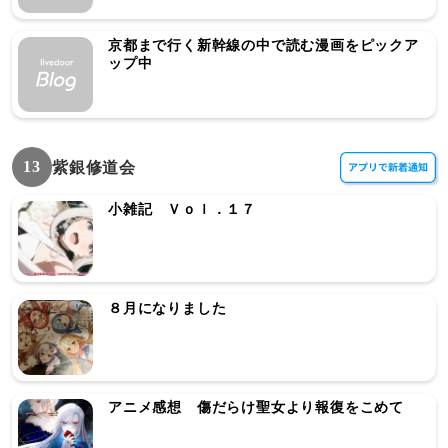
京都まで行く新幹線の中で読む漫画をピックア
ップ中
13
紫銀修道会
小雑記 Ｖｏｌ．１７
８月になりました
アニメ感想 傷だらけ聖女より報復をこめて