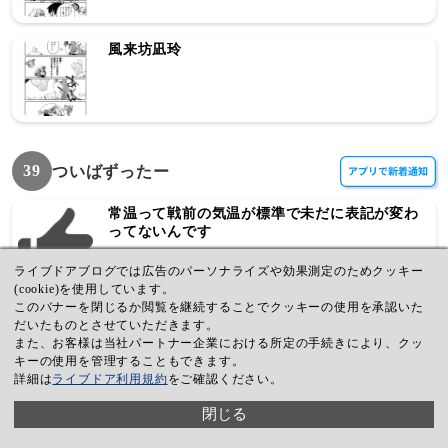
風来坊凪玲
39
ついばずったー
常温って戦前の気温が標準で未だに表記が変わ
ってないんです
ライブドアブログでは広告のパーソナライズや効果測定のためクッキー
(cookie)を使用しています。
このバナーを閉じるか閲覧を継続することでクッキーの使用を承認いた
アクスタの反射と映り込みがほぼない...!傷の防
だいたものとさせていただきます。
止にもなる!
また、お客様は当社パートナー企業における所定の手続きにより、クッ
キーの使用を管理することもできます。
詳細は
ライブドア利用規約
をご確認ください。
これから依頼が来たらこれを書いてもらうこと
閉じる