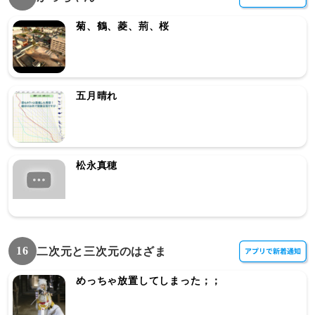
菊、鶴、菱、荊、桜
五月晴れ
松永真穂
16
二次元と三次元のはざま
めっちゃ放置してしまった；；