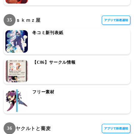
35
ｓｋｍｚ屋
冬コミ新刊表紙
【C86】サークル情報
フリー素材
36
ヤクルトと蕎麦