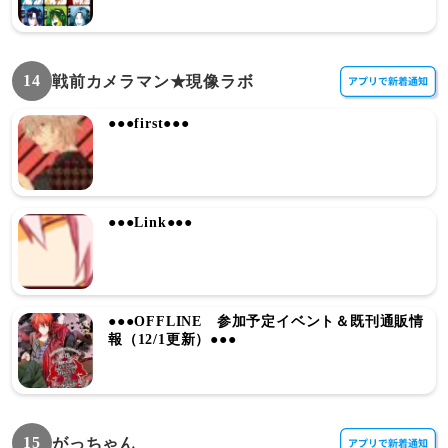
14
戦前カメラマン★現像ラボ
●●●first●●●
●●●Link●●●
●●●OFFLINE 参加予定イベント＆既刊通販情
報（12/1更新）●●●
15
がっちゃん