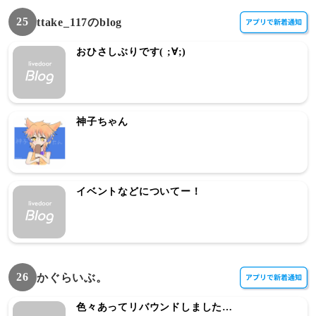
25
ttake_117のblog
おひさしぶりです( ;∀;)
神子ちゃん
イベントなどについてー！
26
かぐらいぶ。
色々あってリバウンドしました…