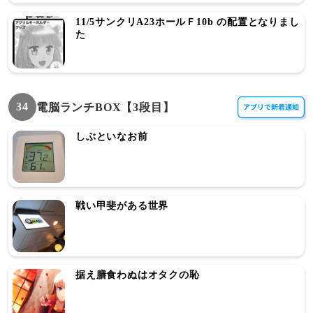
11/5サンクリA23ホールＦ10b の配置となりまし
た
34
電脳ランチBOX【3段目】
しぶといなお前
戦い甲斐がある世界
据え膳食わぬはオタクの恥