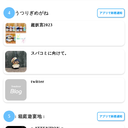
4
うつりぎめがね
超妖言2023
スパコミに向けて。
twitter
5
: 箱庭遊宴地 :