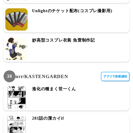
Unlightのチケット配布(コスプレ撮影用)
妙高型コスプレ衣装 魚雷制作記
38
nrr/KASTENGARDEN
進化の種まく世一くん
281話の潔カイif