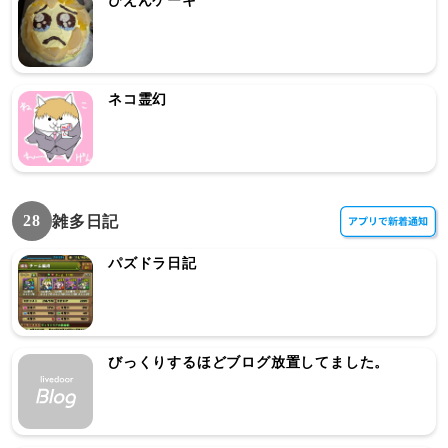
ぴえんケーキ
ネコ霊幻
28
雑多日記
パズドラ日記
びっくりするほどブログ放置してました。