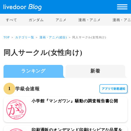
すべて
ガンダム
アニメ
漫画・アニメ
漫画・ア
TOP
＞
カテゴリ一覧
＞
漫画・アニメ(総合)
＞ 同人サークル(女性向け)
同人サークル(女性向け)
ランキング
新着
1
学級会速報
小学館『マンガワン』騒動の調査報告書公開
印刷通販のオンデマンド印刷はシビアな品質を