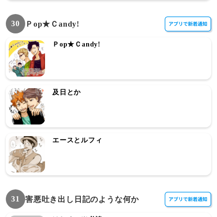
30
Ｐop★Ｃandy!
Ｐop★Ｃandy!
及日とか
エースとルフィ
31
害悪吐き出し日記のような何か