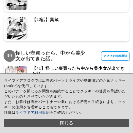
【22話】異蔵
怪しい壺買ったら、中から美少
39
女が出てきた話。
【41】怪しい壺買ったら中から美少女が出てき
た話
ライブドアブログでは広告のパーソナライズや効果測定のためクッキー
(cookie)を使用しています。
このバナーを閉じるか閲覧を継続することでクッキーの使用を承認いた
だいたものとさせていただきます。
【40】怪しい壺買ったら中から美少女が出てき
また、お客様は当社パートナー企業における所定の手続きにより、クッ
た話
キーの使用を管理することもできます。
詳細は
ライブドア利用規約
をご確認ください。
閉じる
【39】怪しい壺買ったら中から美少女が出てき
た話