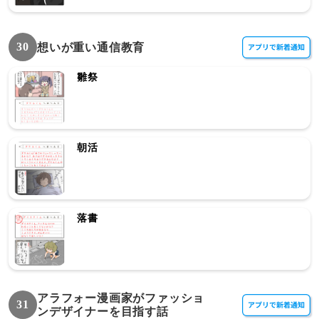
30
想いが重い通信教育
雛祭
朝活
落書
アラフォー漫画家がファッショ
31
ンデザイナーを目指す話