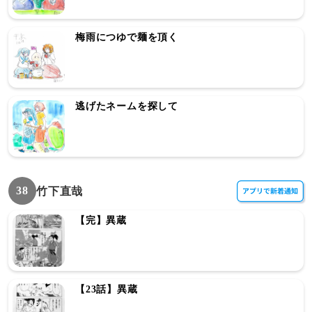
梅雨につゆで麺を頂く
逃げたネームを探して
38
竹下直哉
【完】異蔵
【23話】異蔵