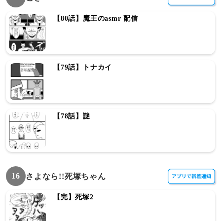
【80話】魔王のasmr 配信
【79話】トナカイ
【78話】謎
16
さよなら!!死塚ちゃん
【完】死塚2