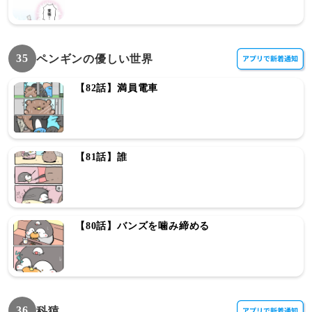
35
ペンギンの優しい世界
【82話】満員電車
【81話】誰
【80話】バンズを噛み締める
36
科猿