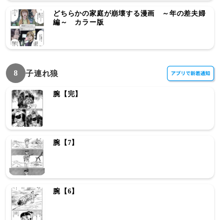
どちらかの家庭が崩壊する漫画 ～年の差夫婦
編～ カラー版
8
子連れ狼
腕【完】
腕【7】
腕【6】