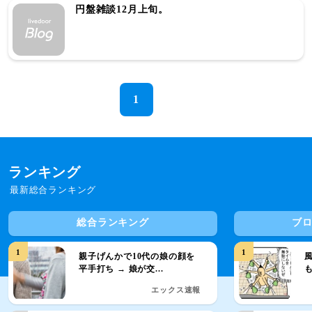
円盤雑談12月上旬。
1
ランキング
最新総合ランキング
総合ランキング
ブ
1
1
親子げんかで10代の娘の顔を
平手打ち → 娘が交...
エックス速報