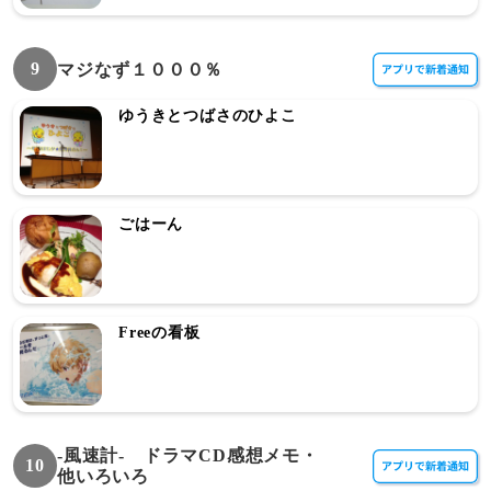
9
マジなず１０００％
ゆうきとつばさのひよこ
ごはーん
Freeの看板
-風速計- ドラマCD感想メモ・
10
他いろいろ