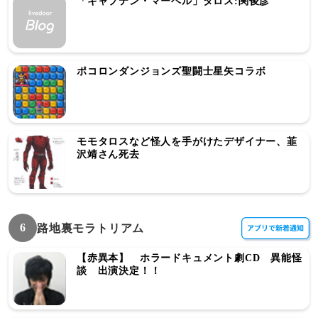
「キャプテン・マーベル」タロス:関俊彦
ポコロンダンジョンズ聖闘士星矢コラボ
モモタロスなど怪人を手がけたデザイナー、韮
沢靖さん死去
6
路地裏モラトリアム
【赤異本】 ホラードキュメント劇CD 異能怪
談 出演決定！！