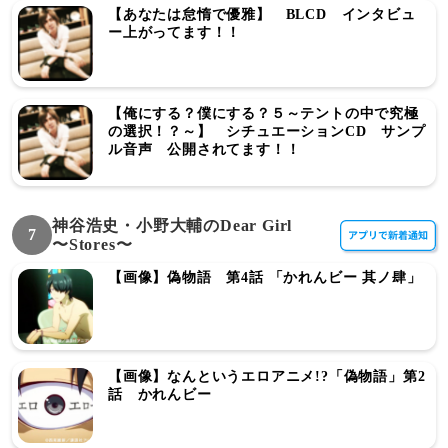
【あなたは怠惰で優雅】 BLCD インタビュ
ー上がってます！！
【俺にする？僕にする？５～テントの中で究極
の選択！？～】 シチュエーションCD サンプ
ル音声 公開されてます！！
神谷浩史・小野大輔のDear Girl
7
〜Stores〜
【画像】偽物語 第4話 「かれんビー 其ノ肆」
【画像】なんというエロアニメ!?「偽物語」第2
話 かれんビー