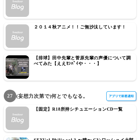
２０１４秋アニメ！！ご無沙汰しています！
【排球】田中先輩と菅原先輩の声優について調
べてみた【ええｾﾝﾊﾟｲや・・・】
27
(妄想力次第で)何とでもなる。
【固定】R18所持シチュエーションCD一覧