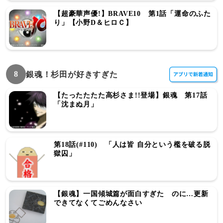
【超豪華声優!】BRAVE10 第1話「運命のふた
り」【小野D＆ヒロＣ】
8
銀魂！杉田が好きすぎた
【たったたたた高杉さま!!登場】銀魂 第17話
「沈まぬ月」
第18話(#110) 「人は皆 自分という檻を破る脱
獄囚」
【銀魂】一国傾城篇が面白すぎた のに…更新
できてなくてごめんなさい