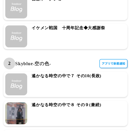
イケメン戦国 十周年記念◆大感謝祭
2
Skyblue-空の色-
遙かなる時空の中で７ その10(長政)
遙かなる時空の中で８ その９(兼続)