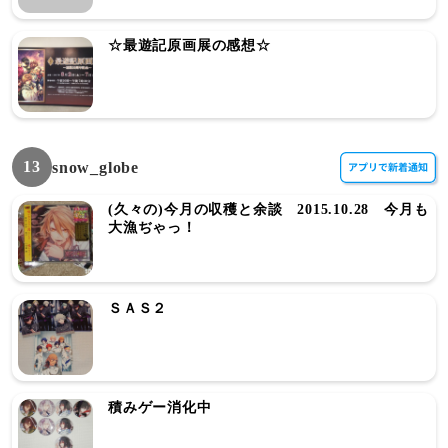
☆最遊記原画展の感想☆
13
snow_globe
(久々の)今月の収穫と余談 2015.10.28 今月も
大漁ぢゃっ！
ＳＡＳ２
積みゲー消化中