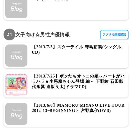
24
女子向け☆男性声優情報
【2013/7/3】スターテイル 寺島拓篤(シングル
CD)
【2013/7/25】ボクたちオトコの娘～ハートがハ
ラハラ★小悪魔ちゃん登場 編～ 下野紘 石田彰
代永翼 逢坂良太(ドラマCD)
【2013/6/8】MAMORU MIYANO LIVE TOUR
2012-13~BEGINNING!~ 宮野真守(DVD)