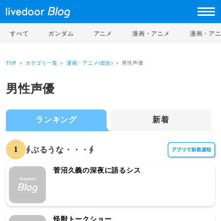
すべて
ガンダム
アニメ
漫画・アニメ
漫画・ア
TOP
＞
カテゴリ一覧
＞
漫画・アニメ(総合)
＞ 男性声優
男性声優
ランキング
新着
1
∮ぶるうな・・・∮
菅沼久義の深夜に語るシス
怪獣トークショー