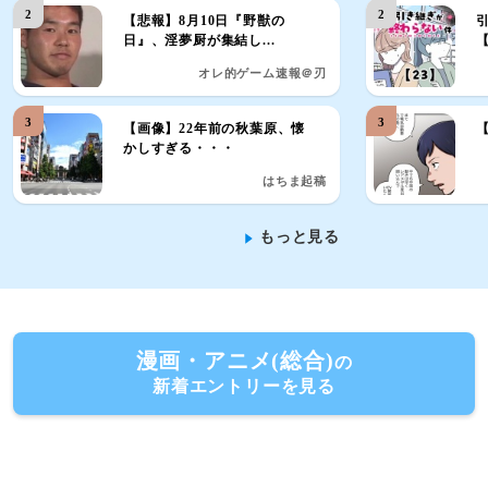
2
2
【悲報】8月10日『野獣の
日』、淫夢厨が集結し...
【
オレ的ゲーム速報＠刃
3
3
【画像】22年前の秋葉原、懐
かしすぎる・・・
はちま起稿
もっと見る
漫画・アニメ(総合)
の
新着エントリーを見る