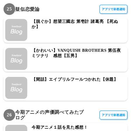
25
疑似恋愛論
【脱ぐか】想望三國志 第壱計 諸葛亮 【死ぬ
か】
【かわいい】VANQUISH BROTHERS 第伍夜
ミツナリ 感想【五男】
【閑話】エイプリルフールつかれた【休題】
今期アニメの声優調べてみたブ
26
ログ
今期アニメ１話を見た感想！