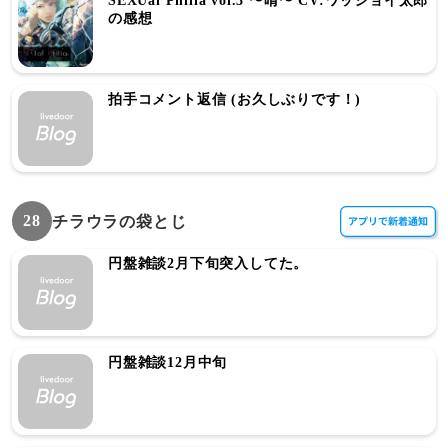
SEXUal Philia vol.3 〜晴〜 CV:ワッショイ太郎
の感想
拍手コメント返信 (お久しぶりです！)
28
チラウラの袋とじ
円盤雑談2月下旬突入してた。
円盤雑談12月中旬