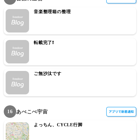
音楽整理箱の整理
転載完了❗️
ご無沙汰です
16
あべこべ宇宙
よっちん、CYCLE行脚