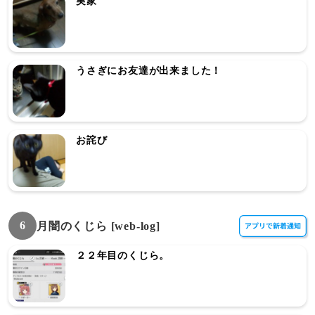
実家
うさぎにお友達が出来ました！
お詫び
6
月闇のくじら [web-log]
２２年目のくじら。