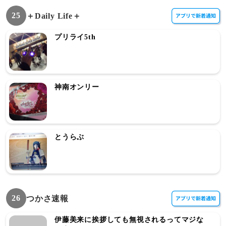
25
＋Daily Life＋
プリライ5th
神南オンリー
とうらぶ
26
つかさ速報
伊藤美来に挨拶しても無視されるってマジな