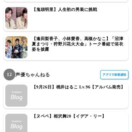
【鬼頭明里】人生初の男装に挑戦
【逢田梨香子、小林愛香、高槻かなこ】「沼津
夏まつり・狩野川花火大会」トーク番組で浴衣
姿を披露
12
声優ちゃんねる
【9月26日】桃井はるこ Lv.96【アルバム発売】
【ヌペペ】相沢舞20【イデア・リー】