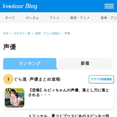
すべて
ガンダム
アニメ
漫画・アニメ
漫画・ア
TOP
＞
カテゴリ一覧
＞
漫画・アニメ(総合)
＞ 声優
声優
ランキング
新着
1
ぐら速 -声優まとめ速報-
【悲報】ルビィちゃんの声優、落とし穴に落と
される・・・
トリッカル、夏コミブースにあのスピッキー役