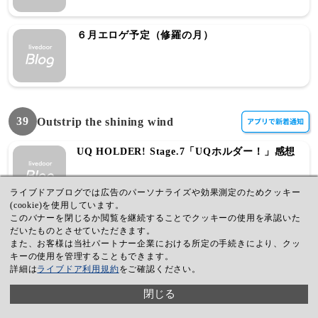
６月エロゲ予定（修羅の月）
39
Outstrip the shining wind
UQ HOLDER! Stage.7「UQホルダー！」感想
ライブドアブログでは広告のパーソナライズや効果測定のためクッキー
(cookie)を使用しています。
このバナーを閉じるか閲覧を継続することでクッキーの使用を承認いた
UQ HOLDER! Stage.6「一寸先は？」感想
だいたものとさせていただきます。
また、お客様は当社パートナー企業における所定の手続きにより、クッ
キーの使用を管理することもできます。
詳細は
ライブドア利用規約
をご確認ください。
UQ HOLDER!Stage.5 「旅の休息、男のロマ
閉じる
ン」感想