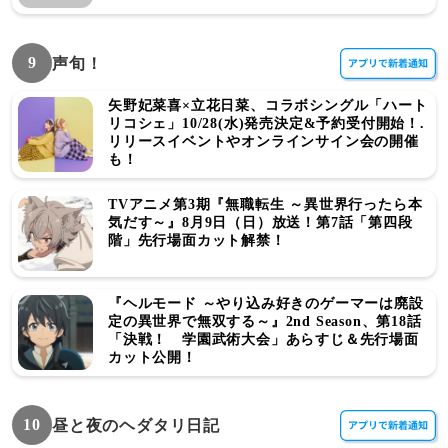
9
声旬！
矢野妃菜喜×立花日菜、コラボシングル「ハート
リコシェ」10/28(水)発売決定&予約受付開始！.
リリースイベントやオンラインサイン会の開催
も！
TVアニメ第3期『無職転生 ～異世界行ったら本
気だす～』8月9日（日）放送！第7話「第四段
階」先行場面カット解禁！
『ヘルモード ～やり込み好きのゲーマーは廃設
定の異世界で無双する～』2nd Season、第18話
「決戦！ 学園武術大会」あらすじ＆先行場面
カット公開！
10
昼と夜のヘダタリ日記