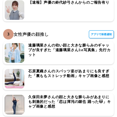
【速報】声優の鈴代紗弓さんからのご報告有り
3
女性声優の顔推し
遠藤璃菜さんの幼い顔と大きな膨らみのギャッ
プが良すぎた「遠藤璃菜さん1st写真集」先行カ
ット
石原夏織さんのスパッツ姿があまりにも良すぎ
た「裏ももストレッチ動画」キャプ画像と感想
久保田未夢さんの顔と大きな膨らみがあまりに
も刺激的だった「恋は渾沌の隷也 踊った🐱」キ
ャプ画像と感想