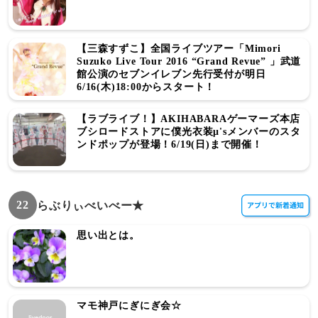
【三森すずこ】全国ライブツアー「Mimori
Suzuko Live Tour 2016 “Grand Revue” 」武道
館公演のセブンイレブン先行受付が明日
6/16(木)18:00からスタート！
【ラブライブ！】AKIHABARAゲーマーズ本店
ブシロードストアに僕光衣装μ'sメンバーのスタ
ンドポップが登場！6/19(日)まで開催！
22
らぶりぃべいべー★
思い出とは。
マモ神戸にぎにぎ会☆