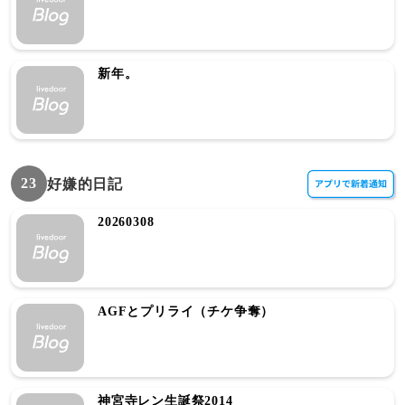
新年。
23
好嫌的日記
20260308
AGFとプリライ（チケ争奪）
神宮寺レン生誕祭2014