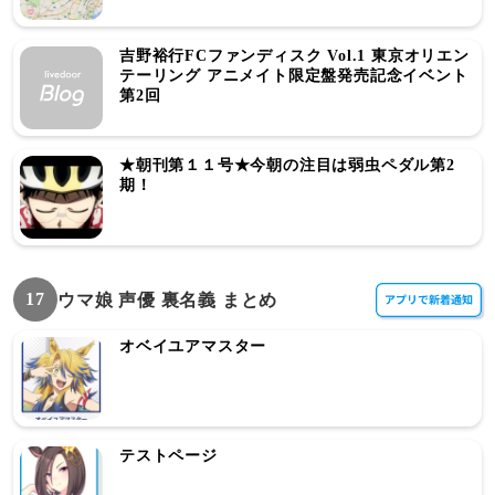
吉野裕行FCファンディスク Vol.1 東京オリエン
テーリング アニメイト限定盤発売記念イベント
第2回
★朝刊第１１号★今朝の注目は弱虫ペダル第2
期！
17
ウマ娘 声優 裏名義 まとめ
オベイユアマスター
テストページ