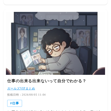
の中歯医者来たら予約１日間違えちゃった！」彼氏「かわ
いいw仕事でやさぐれた心が癒されました」 彼氏「朝から
テンション低い私です」私「何？」彼氏「ちょっと仕事が
立て込んでてね」 LINEのやり取りだけど、だんだんウザ
くなってきた
仕事の出来る出来ないって自分でわかる？
ガールズVIPまとめ
投稿日時：2026/08/05 11:04
仕事