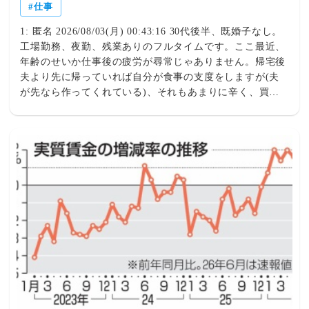
仕事
1: 匿名 2026/08/03(月) 00:43:16 30代後半、既婚子なし。
工場勤務、夜勤、残業ありのフルタイムです。ここ最近、
年齢のせいか仕事後の疲労が尋常じゃありません。帰宅後
夫より先に帰っていれば自分が食事の支度をしますが(夫
が先なら作ってくれている)、それもあまりに辛く、買っ
てきたり夫の帰宅後簡単に外で済ませたりします。また、
夫婦で仲良く雑談…みたいなのも、疲れ過ぎてて口も回ら
ないし夫が話していることも全く頭に入らず申し訳なく思
っています。夫はデスクワークで高収入、かたや低収入な
のに動き回って疲労困憊で、自分が情けなくなります。
「疲れているから喋るのがしんどい」と伝えるのもパート
ナーからしたら良い気分じゃないだろうし、とりあえず笑
顔でいるようにはしています。疲れ過ぎている方、家族と
楽しい時間過ごせていますか？