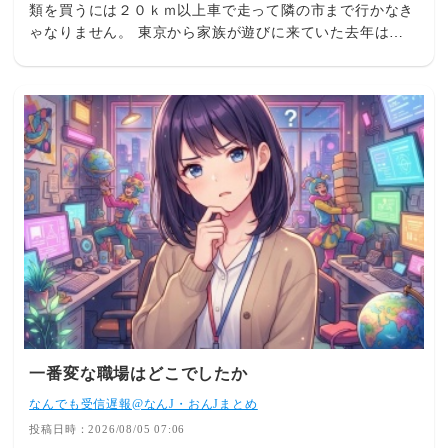
類を買うには２０ｋｍ以上車で走って隣の市まで行かなき
ゃなりません。 東京から家族が遊びに来ていた去年は自
然の中で楽しめたけど、コロナで来られない今は不便なだ
けです。
一番変な職場はどこでしたか
なんでも受信遅報@なんJ・おんJまとめ
投稿日時：2026/08/05 07:06