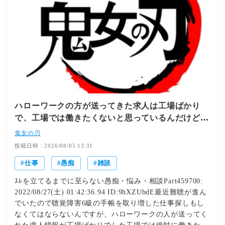
ハローワークの方が送ってきた求人は工場ばかり
で、工場では働きたくないと思っているんだけど、
わがままでしょうか。
鬼女の刃
投稿日時：2026/08/05 13:31
仕事
愚痴
雑談
ｽﾚを立てるまでに至らない愚痴・悩み・相談Part459700:
2022/08/27(土) 01:42:36.94 ID:9hXZUbdE最近難聴が進ん
でいたので聴覚障害6級の手帳を取り増した仕事探しもし
なくてはならないんですが、ハローワークの人が送ってく