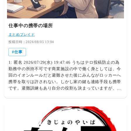
ことはできるんだな！ニコッ☺️帰宅🏠フィルム張りは、案
の定、不器用グラップラーの名は伊達じゃなくて、気泡が
入りまくり。最終的に、妻にやってもらいました😭データ
移行。手こずったよーーー！古い方のケータイのOSをア
仕事中の携帯の場所
ップデートしなきゃいけなかったらしくて、5時間くらい
まとめブレイド
かかっちゃった💦びっくりしたあ🫢今後、データ移行を自
分でやる方にグラップラーから一言、伝えさせてくださ
投稿日時：2026/08/05 13:04
い。辛抱強くね‼️深夜３時に、全て終了☑️記念すべき、17e
仕事
で最初の自撮り🤳久しぶりのインカメラに、ちょっと感動
しちゃった🥹ニコニコッ！ありがとうございました🙇
1: 匿名 2026/07/29(水) 19:47:46 うちはテロ投稿防止の為
勤務中の所持不可です商業施設の中で働く身としては、今
回のイオンルールだと避難させた後にみんながロッカーへ
携帯を取りは許されない。しかし家の鍵も連絡手段も携帯
です。避難訓練もあり自分の役割も決まっていますが、そ
ういえばその後は？と他人事ではないと思いました。明日
上司に確認したいと思いますが、皆さんの職場はどうで
す？