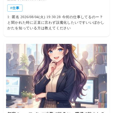
（天職１６分野パーソナルチェック）（２）自分の才能の
仕事
特徴と活かし方を理論的に学ぶ（スタートアップコース
①UD16特殊能力論②右脳左脳論③次元論）（３）実戦で
1: 匿名 2026/08/04(火) 19:30:28 今何の仕事してるのー？
才能を開花させる詳しくは日本才能学研究所オフィシャル
と聞かれた時に正直に言わず誤魔化したいですいいぼかし
ウェブサイトまでhttp://sainougaku.com◆参考記事①「才
かたを知っている方は教えてください
能を本氣で活かす」
http://naminchu.blog.jp/archives/60054583.html ◆参考記事
②「才能学ニーズ別コンテンツ」
http://naminchu.blog.jp/archives/59068549.html ◇天職16
分野パーソナルチェック」のお申し込みはこちら【天職１
６分野とは】＊40分オリジナルインタビューによるピンポ
イント才能発見！「こんなに楽しいことをやらせてもらう
だけで超幸せなのに、さらにお金までもらって本当にいい
んですか？」というのが「自分」の天職ゾーンに入ったと
きのサイン。人間の天職分野はおおよそ１６に分けること
ができ、全ての人が１６の中のどれか１つの分野で発揮で
きる才能（無尽蔵エリアから一生流れ続けて枯れることの
ないエネルギー）を持って生まれてきています。天職16分
野パーソナルチェックでは、25年に及ぶ研究と実践からあ
なたの「天職分野」が40分オリジナルインタビューで90%