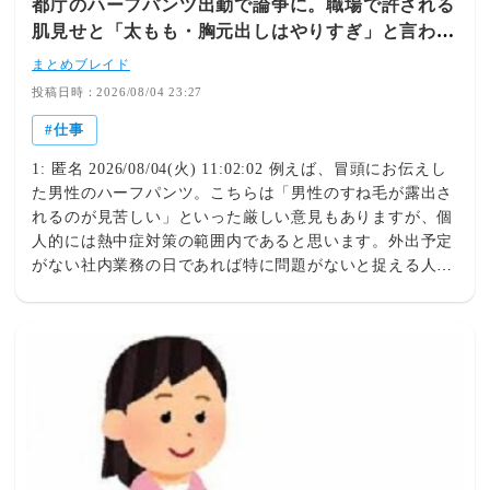
都庁のハーフパンツ出勤で論争に。職場で許される
以上の確率でわかります。詳細＆お申し込みはコチラから
肌見せと「太もも・胸元出しはやりすぎ」と言われ
お願いします。（診断料改定しました）◆著者プロフィー
る決定的な理由
ルTadashi Shichijo / 日本才能学研究所所長。才能学カテゴ
まとめブレイド
リーは右脳100%舞台人。学生寮生活、自転車やバイクに
投稿日時：2026/08/04 23:27
テントを積んで日本中を旅し、空手国体選手、米国留学、
仕事
公立中学英語教師（柔道部顧問）を経て、世界20ヶ国放
浪、映画会社・馬牧場・大手学習塾教室長・政治家秘書な
1: 匿名 2026/08/04(火) 11:02:02 例えば、冒頭にお伝えし
ど遍歴して独立。アフリカ系ブラジルパーカッションチー
た男性のハーフパンツ。こちらは「男性のすね毛が露出さ
ム主宰。◆毎日音声配信しております。コチラからお聞
れるのが見苦しい」といった厳しい意見もありますが、個
きいただけます。 focus onシリーズ第一弾。＊「折り句
人的には熱中症対策の範囲内であると思います。外出予定
TV」に出演しました！ ---◆６次元コンテンツサイト
がない社内業務の日であれば特に問題がないと捉える人が
「unlimited 6th」の「健康まとめサイト」
多いのではないでしょうか。すね毛の是非については個人
http://unlimited6th.com/2020/11/09/spontaneous-
的な主観に左右されるものですので、他者からの厳しい視
recovery/・糖尿病を（１）薬なし（２）糖質制限（３）ロ
線や意見が発生する覚悟は必要かもしれません。
イヤルタヒチのノニジュースで克服したストーリー（無料
https://joshi-spa.jp/1423751女子SPA!都庁のハーフパンツ
note） ・大腸からの大量出血から（１）医者や薬を使わず
出勤で論争に。職場で許される肌見せと「太もも・胸元出
（２）オステオパシーと（３）メタトロンと（４）ゴッド
しはやりすぎ」と言われる決定的な理由 | 女子SPA！皆さ
ハンド整体で完全復活したストーリー◆スパルタ書道家の
ん、こんにちは！ファッションスタイリスト＆ライターの
高宮華子先生がブログで「才能学との出会い」シリーズを
角佑宇子（すみゆうこ）です。年々暑さが増す、日本の
執筆してくださっています。
夏。猛暑・酷暑に対応し、今年から東京都庁では男性の