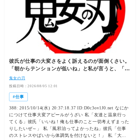
彼氏が仕事の大変さをよく訴えるのが面倒くさい。
「朝からテンションが低いね」と私が言うと、「う
ん、仕事で忙しくて…」って。
鬼女の刃
投稿日時：2026/08/05 12:01
仕事
388: 2015/10/14(水) 20:37:18.37 ID:D0c3ov1J0.net なにか
につけて仕事大変アピールがうざい 私「友達と温泉行っ
てくる」彼氏「いいね！俺も仕事のこと一切考えずまった
りしたいぜ～」 私「風邪治ってよかったね」彼氏「仕事
のストレスやばいから体調気を付けないと！」 私「大雨