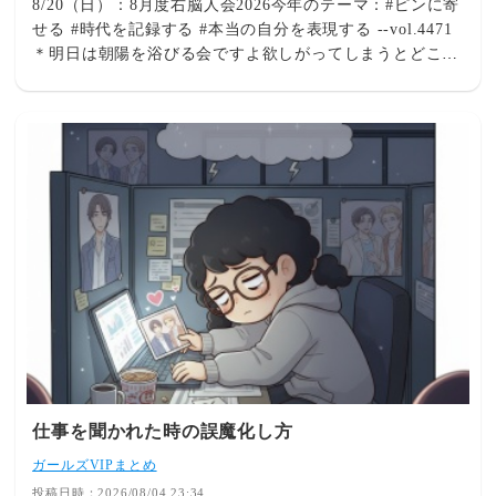
8/20（日）：8月度右脳人会2026今年のテーマ：#ピンに寄
せる #時代を記録する #本当の自分を表現する --vol.4471
＊明日は朝陽を浴びる会ですよ欲しがってしまうとどこか
緊張して判断を間違えてしまうことが多い。一方、欲がな
いと冷静にどんと構えて対応ができる。そんな傾向があり
ますねー。欲しがるとやっぱり前のめりになってしまいま
すね。で、焦る？慌てる？でそうなると脳波がβ波になっ
て冷静さを欠き判断を間違えて取り返しのつかないことに
なったりもします。気をつけねば...欲が出たときにいい方
法があるのはわかっているんだがいざとなればできな
い。。欲が出たらそれはそれで認めて一旦忘れるんです
よ。そうやって潜在意識に入れることができればあとは自
動操縦で時がくれば欲しいものが手に入る。潜在意識の力
ってすごいよね。僕も初めて聞いたときやそれを初めて実
感したときは驚きました。そんなものがこの世にあるなん
て...と。これは目標設定の基本なんだけどがっつくと....で
きないんですよね。なんか神様にテストされているような
気分になります。＊関連記事 ＊才能学キャリアデザイン
仕事を聞かれた時の誤魔化し方
コースを現在構築中。topics ----------------------------------
ガールズVIPまとめ
-----------------------✨才能学コンサルティングの各ステー
ジ✨（１）持って生まれた自分の才能（花の種類）を知る
投稿日時：2026/08/04 23:34