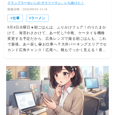
グラップラーせいじの サラリーマン、いち抜けた！
投稿日時：2026/08/05 13:14
仕事
ラーメン
8月4日火曜日☀️朝ごはんは、ふりかけフェア！のりたまか
けて、海苔わさかけて、あー忙し‼️今晩、ケータイを機種
変更する予定だから、広角レンズで撮る朝ごはんも、これ
で最後。あー寂し😭お仕事へ👔大井パーキングエリアでセ
カンド広角チャンス！広尾へ。靴もでっかく見える！夜、
お仕事を終えて💪池袋のビックカメラへ🚴‍♀️正真正銘、機種
変更をしに来ました。前もって、機種は決めていたので、
ケースと保護フィルムを探す👀ちいかわのケースも良かっ
たけど、鹿児島でケータイを国道に落として1時間くらい
放置した記憶がフラッシュバックしたので、衝撃吸収を重
視したケースにしました。 全て終わりました！よっし
ゃ、これでインカメラ復活‼️自撮り生活に拍車かかりまく
り‼️晩ご飯は、環七土佐っ子ラーメン🍜土佐っ子ラーメン
が背脂多めで、美味しいんだ、これが。餃子もプリップリ
🥟完食広角グラップラー😀でもよく考えたら、前のケータ
イも持って帰って来たから、これからも広角は撮り続ける