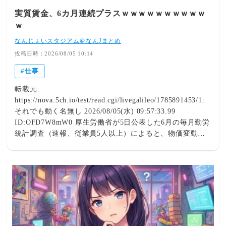
実質賃金、6カ月連続プラスｗｗｗｗｗｗｗｗｗｗ
ｗ
なんじぇいスタジアム＠なんJまとめ
投稿日時：2026/08/05 10:14
仕事
転載元:
https://nova.5ch.io/test/read.cgi/livegalileo/1785891453/1:
それでも動く名無し 2026/08/05(水) 09:57:33.99
ID:OFD7W8mW0 厚生労働省が5日公表した6月の毎月勤労
統計調査（速報、従業員5人以上）によると、物価変動を
考慮した1人当たりの実質賃金は、前年同月に比べ1.6%増
え、6カ月連続でプラスになった。6カ月以上増加が続くの
は2021年以来（2～8月の7カ月連続）。前年に比べ物価上
昇が抑えられ、賃金の伸びが上回る状況が続いている。
https://www.47news.jp/14741246.html 2: それでも動く名無
し 2026/08/05(水) 09:58:56.13 ID:FnragMd40 なお何故か
なんG民は悔しい模様