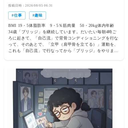
「クライエントはガイアです。」〜
投稿日時：2026/08/05 06:31
仕事
趣味
BMI 19・5体脂肪率 9・5％筋肉量 50・20kg体内年齢
34歳「ブリッジ」を継続しています。だいたい毎朝4時ご
ろに起きて、「自己流」で背骨コンディショニングを行な
って、そのあとで、「立甲（肩甲骨を立てる）」運動を、
これも「自己流」で行なってから「ブリッジ」をやりま
す。5時にはスッキリです。そのあとで、自分なりに「ご
先祖さま」「神様」に感謝の行為を行いまして、そのあと
でブログを書いております。もう9割くらい今日の推し事
は済んだ感じです。あとは、現実3次元娑婆世界で「お仕
事」を頑張ってまいります(￣^￣)ゞ残り1割の「推し事」
を混ぜながら〜(〃ω〃)今日も「防災意識」と「全てへの
感謝」をひとときも忘れずに、推し事と、お仕事の両立を
頑張ります。日本の、地球のお役に立ちたいです。よろし
ければ下の応援クリックお願いします。にほんブログ村