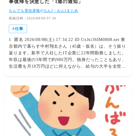
事復帰を決意した「1通の通知」
なんでも受信遅報@なんJ・おんJまとめ
投稿日時：2026/08/09 07:34
仕事
1: 匿名 2026/08/08(土) 17:34:22 ID:UxJxi36IM0808.net 東
京都内で暮らす中村翔太さん（45歳・仮名）は、そう振り
返ります。新卒で入社したIT企業に22年間勤務しました。
年収は最後の3年間で約980万円。独身だったこともあり、
生活費を月18万円ほどに抑えながら、給与の大半を全世界
株式の投資信託と米国ETFへ積み立ててきました。ボーナ
スもほぼ全額を投資に回し、35歳で資産5,000万円、40歳
で8,000万円、そして44歳の春、資産は1億300万円に到達
しました。「もう十分だと思いました。年間生活費は約
300万円。4％ルールで考えても問題ないと判断したんで
す」退職後は、朝5時に起き、犬の散歩をし、図書館へ通
い、投資の情報収集をする毎日でした。家賃は月11万円。
食費5万円。光熱費と通信費で3万円。趣味や交際費を含め
ても月の支出は25万円前後。運用益で十分暮らしていける
計算です。「会社員の頃より、毎日が健康的でストレスも