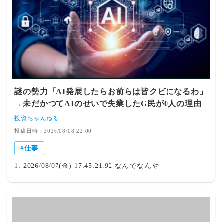
トも加算したら子ありも子なしもトントンだと思うが。子
なしは子供がいれば子供に頼れた些細なことも自力か金で
解決するしかないんだし・東京だと5000万かかるから、1
人しか産めないとみな言うのよね。それがSNSでの歪み・
これ真逆だろ。勝手に子供持ちたいんなら2000万程度は親
が氏ぬ気で働け。それくらいの甲斐性がないなら子供なん
て持つな。子供を持たなかった人は合理的にその金を残す
選択をしただけさよ。・子なしや一人っ子親の人生も否定
謎の勢力「AI発展したらお前らは皆クビになるわ」
したくないから、制度を変えてほしい。とはいえ、よほど
→未だかつてAIのせいで失業したG民が0人の理由
何かにのめり込める人以外は、普通に子供産んだ方が普通
に幸せになれる確率高いとも思うんだけどね。・相当体力
投資ちゃんねる
や気力のある人間じゃないと、老後資金を貯めまくってて
投稿日時：2026/08/08 22:00
も使い道がないし相続先が不在という問題にも発展する・
仕事
子供のことをそうやって金を浪費するために存在する厄介
者って見てる人なら産まないほうがいいね。子供は別に金
1: 2026/08/07(金) 17:45:21.92 なんでなんや
を食うためだけに生まれてくるわけじゃないのだから。ど
こまで金の亡者なのかね・子どもが欲しいという希望を優
先して選択したならその選択によって生じる金銭的・時間
的コストも当然セット。子どもを産んだことを「偉さ」に
変換する必要もないし、産まなかった人を「得している