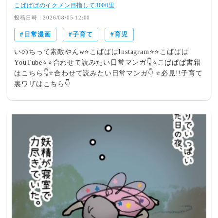
こばぱぱのイクメン目指して3000里
投稿日時：2026/08/05 12:00
日常漫画
子育て
育児
いのちって素敵やんw⭐️こばぱぱInstagram⭐️⭐️こばぱぱ
YouTube⭐️⭐️合わせて読みたい日常マンガ👇⭐️こばぱぱ書籍
はこちら👇⭐️合わせて読みたい日常マンガ👇 ⭐️必見!!子育て
裏ワザはこちら👇