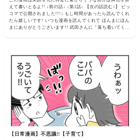
えて書いとるよ!! ↓前の話↓ ↓第1話↓ 【次の話読む↓】 ピッ
コマで公開されました!!!↓ もし時間があったら読んでくれ
たら嬉しいです! いつも漫画を読んでくれて ほんまにほん
まにありがとうございます!! 武田さんに「落ち着いてくだ
さい」と言われたことを根に持っているつら杉↓】 【隙あ
らばマウントを取ってくるつら杉↓】 【つら杉エピソード
↓】 (SNSに無断で顔写真を投稿↓) (繊細だと言い電話に出
ない↓) 【リモート中に逆切れしてくる↓】 【私のどこが他
人任せ?↓】 【お客様は神様ではありません↓】 【何か質問
はありますか？↓】 【寒いので冷房消します↓】 【離婚届
を勝手に提出された話↓】 【食べ物残して何が悪いシリー
ズ↓】 【妻は２番目シリーズ↓】 【ガキ夫シリーズ↓】
【育休シリーズ↓】 【暴走義母と戦ってますシリーズ↓】
【日常漫画】不思議!!【子育て】