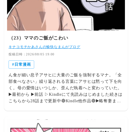
（23）ママのご飯がこわい
キナコモチかあさんの愉快なまんがブログ
投稿日時：2026/08/05 19:00
日常漫画
ん食が細い息子アサヒに大量のご飯を強制するマナ。「全
部食べなさい」繰り返される言葉にアサヒは黙って下を向
く。母の愛情はいつしか、歪んだ執着へと変わっていた。
▶️最初から ▶️前話 ▷Kindleにて先読みはじめました続きは
こちらから28話まで更新中🔴Kindle他作品🔴▶️略奪妻まと
め読みはこちらから⇨子ども部屋おばさん全話まとめまし
た無料で読めます！ぜひ見てみてね👍⇨Kindle限定作品信
用していた先輩は不倫女まとめ読みは下をタップ⇨リアル
な夫婦喧嘩こちらもKindleにて一気で読めます🩵「ライブ