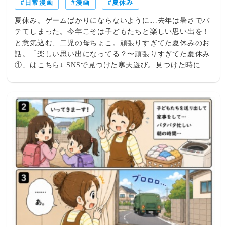
日常漫画
漫画
夏休み
夏休み。ゲームばかりにならないように…去年は暑さでバ
テてしまった。今年こそは子どもたちと楽しい思い出を！
と意気込む、二児の母ちょこ。頑張りすぎてた夏休みのお
話。「楽しい思い出になってる？〜頑張りすぎてた夏休み
①」はこちら↓ SNSで見つけた寒天遊び。見つけた時に絶
対喜ぶなと思いました。ところで、あっついあっつい夏休
み。皆さんは何してますか？次回お楽しみに♪サクッと読
める日常四コマ↓ 他にもあるよ♪シリーズ物↓