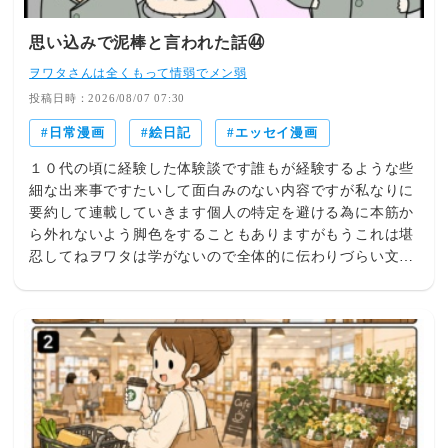
思い込みで泥棒と言われた話㊹
ヲワタさんは全くもって情弱でメン弱
投稿日時：2026/08/07 07:30
日常漫画
絵日記
エッセイ漫画
１０代の頃に経験した体験談です誰もが経験するような些
細な出来事ですたいして面白みのない内容ですが私なりに
要約して連載していきます個人の特定を避ける為に本筋か
ら外れないよう脚色をすることもありますがもうこれは堪
忍してねヲワタは学がないので全体的に伝わりづらい文章
構成があると思いますまた微妙な絵心ですので視覚的にも
受け入れにくいかもしれませんできましたら温かく見てい
ただけたらと思いますそれとこの話しは何かを解決してス
ッキリするような話しではありませんもうね・・ダラダラ
と見てください！タイトルの話しはどこだ？？と思われる
方もいると思います長々とお付き合いさせてしまい申し訳
ありません必ずその話しには辿りつきますのでまだしばら
くお付き合いください