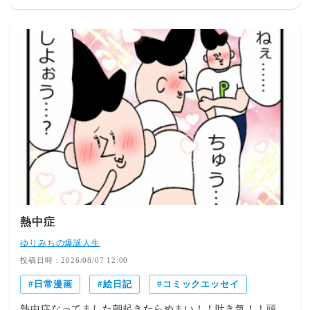
れたことを根に持っているつら杉↓】 【隙あらばマウント
を取ってくるつら杉↓】 【つら杉エピソード↓】 (SNSに無
断で顔写真を投稿↓) (繊細だと言い電話に出ない↓) 【リモ
ート中に逆切れしてくる↓】 【私のどこが他人任せ?↓】
【お客様は神様ではありません↓】 【何か質問はあります
か？↓】 【寒いので冷房消します↓】 【離婚届を勝手に提
出された話↓】 【食べ物残して何が悪いシリーズ↓】 【妻
は２番目シリーズ↓】 【ガキ夫シリーズ↓】 【育休シリー
ズ↓】 【暴走義母と戦ってますシリーズ↓】
熱中症
ゆりみちの爆誕人生
投稿日時：2026/08/07 12:00
日常漫画
絵日記
コミックエッセイ
熱中症なってました朝起きたらめまい！！吐き気！！頭