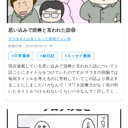
思い込みで泥棒と言われた話㊸
ヲワタさんは全くもって情弱でメン弱
投稿日時：2026/08/06 07:30
日常漫画
絵日記
エッセイ漫画
現在連載している思い込みで泥棒と言われた話について１
話ごとにタイトルをつけていたのですがヲワタの弱脳では
毎回タイトルを考えるのに苦戦していてこの話より廃止す
ることにしましたバカなんで！ヲワタ語彙力がなく気の利
いたタイトルつけられないくらいバカなんで！許してくだ
さい！それでは気を取り直して・・１０代の頃に経験した
体験談です誰もが経験するような些細な出来事ですたいし
て面白みのない内容ですが私なりに要約して連載していき
ます個人の特定を避ける為に本筋から外れないよう脚色を
することもありますがもうこれは堪忍してねヲワタは学が