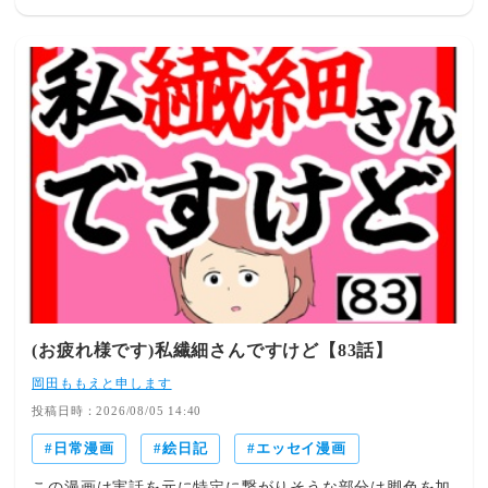
(お疲れ様です)私繊細さんですけど【83話】
岡田ももえと申します
投稿日時：2026/08/05 14:40
日常漫画
絵日記
エッセイ漫画
この漫画は実話を元に特定に繋がりそうな部分は脚色を加