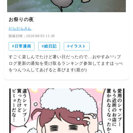
お祭りの夜
だらだらさん
投稿日時：2026/08/05 11:30
日常漫画
絵日記
イラスト
すごく楽しんでたけど暑い日だったので…おやすみ^^↓ブ
ログ更新の通知を受け取るランキング参加してますほっぺ
をつんつんしてあげると喜びます(親が)