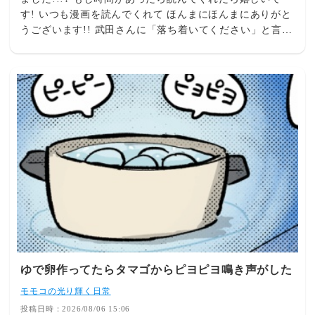
す! いつも漫画を読んでくれて ほんまにほんまにありがと
うございます!! 武田さんに「落ち着いてください」と言わ
れたことを根に持っているつら杉↓】 【隙あらばマウント
を取ってくるつら杉↓】 【つら杉エピソード↓】 (SNSに無
断で顔写真を投稿↓) (繊細だと言い電話に出ない↓) 【リモ
ート中に逆切れしてくる↓】 【私のどこが他人任せ?↓】
【お客様は神様ではありません↓】 【何か質問はあります
か？↓】 【寒いので冷房消します↓】 【離婚届を勝手に提
出された話↓】 【食べ物残して何が悪いシリーズ↓】 【妻
は２番目シリーズ↓】 【ガキ夫シリーズ↓】 【育休シリー
ズ↓】 【暴走義母と戦ってますシリーズ↓】
ゆで卵作ってたらタマゴからピヨピヨ鳴き声がした
モモコの光り輝く日常
投稿日時：2026/08/06 15:06