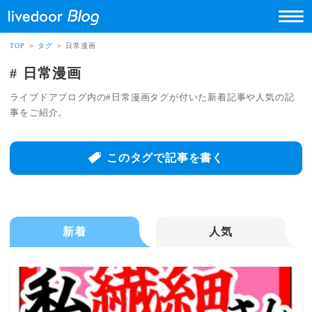
TOP
＞
タグ
＞ 日常漫画
日常漫画
ライブドアブログ内の#日常漫画タグが付いた新着記事や人気の記
事をご紹介。
このタグで記事を書く
新着
人気