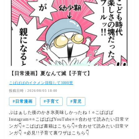
ドア アプリ」でこのサイトを登録していただけると通知
がきますそして「即！漫画が読めます」ので是非登録して
ね🩵インスタでみんなとワイワイ盛り上がっています是非
フォローしてね！みんなで遊ぼう！
【日常漫画】夏なんて滅【子育て】
こばぱぱのイクメン目指して3000里
投稿日時：2026/08/05 18:00
日常漫画
子育て
育児
ぷはぁした後のかき氷美味しかったね！⭐️こばぱぱ
Instagram⭐️⭐️こばぱぱYouTube⭐️⭐️合わせて読みたい日常マ
ンガ👇⭐️こばぱぱ書籍はこちら👇⭐️合わせて読みたい日常マ
ンガ👇 ⭐️必見!!子育て裏ワザはこちら👇