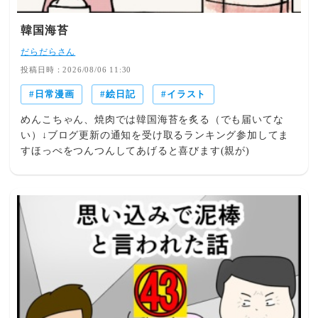
韓国海苔
だらだらさん
投稿日時：2026/08/06 11:30
日常漫画
絵日記
イラスト
めんこちゃん、焼肉では韓国海苔を炙る（でも届いてな
い）↓ブログ更新の通知を受け取るランキング参加してま
すほっぺをつんつんしてあげると喜びます(親が)