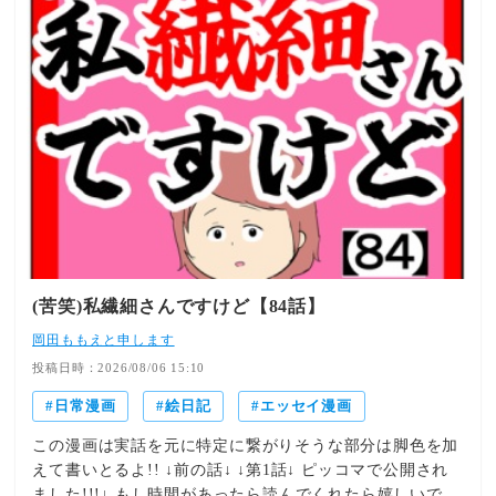
(苦笑)私繊細さんですけど【84話】
岡田ももえと申します
投稿日時：2026/08/06 15:10
日常漫画
絵日記
エッセイ漫画
この漫画は実話を元に特定に繋がりそうな部分は脚色を加
えて書いとるよ!! ↓前の話↓ ↓第1話↓ ピッコマで公開され
ました!!!↓ もし時間があったら読んでくれたら嬉しいで