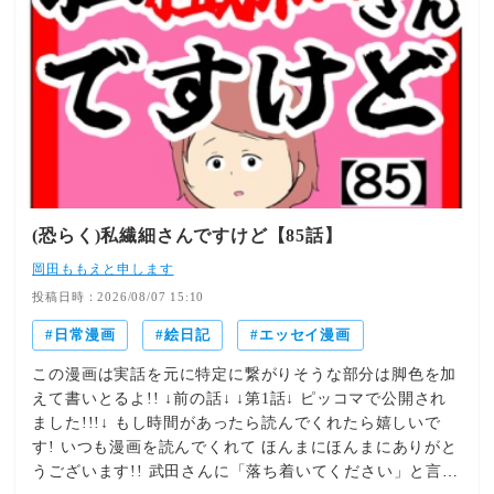
(恐らく)私繊細さんですけど【85話】
岡田ももえと申します
投稿日時：2026/08/07 15:10
日常漫画
絵日記
エッセイ漫画
この漫画は実話を元に特定に繋がりそうな部分は脚色を加
えて書いとるよ!! ↓前の話↓ ↓第1話↓ ピッコマで公開され
ました!!!↓ もし時間があったら読んでくれたら嬉しいで
す! いつも漫画を読んでくれて ほんまにほんまにありがと
うございます!! 武田さんに「落ち着いてください」と言わ