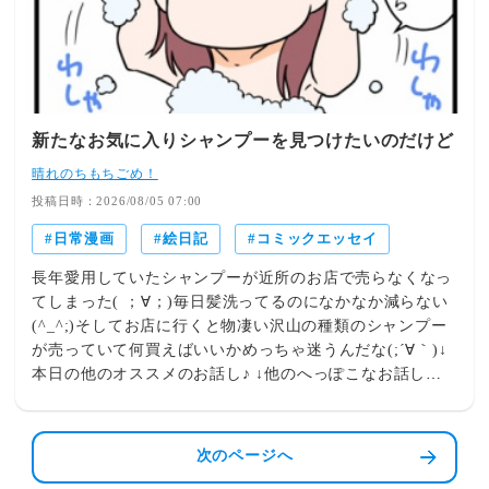
新たなお気に入りシャンプーを見つけたいのだけど
晴れのちもちごめ！
投稿日時：2026/08/05 07:00
日常漫画
絵日記
コミックエッセイ
長年愛用していたシャンプーが近所のお店で売らなくなっ
てしまった( ；∀；)毎日髪洗ってるのになかなか減らない
(^_^;)そしてお店に行くと物凄い沢山の種類のシャンプー
が売っていて何買えばいいかめっちゃ迷うんだな(;´∀｀)↓
本日の他のオススメのお話し♪ ↓他のへっぽこなお話しは
こちらをクリック♪ 【TRILL毎日漫画賞を受賞しまし
た！】「晴れのちもちごめ！」のブログ記事がTRILL毎日
漫画賞を受賞、掲載されました！ 是非ご覧ください
次のページへ
(*^▽^*） ↓LINEスタンプ販売中♪↑この画像をクリックす