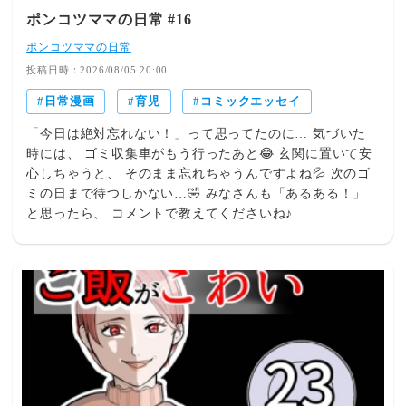
ポンコツママの日常 #16
ポンコツママの日常
投稿日時：2026/08/05 20:00
日常漫画
育児
コミックエッセイ
「今日は絶対忘れない！」って思ってたのに… 気づいた
時には、 ゴミ収集車がもう行ったあと😂 玄関に置いて安
心しちゃうと、 そのまま忘れちゃうんですよね💦 次のゴ
ミの日まで待つしかない…🤣 みなさんも「あるある！」
と思ったら、 コメントで教えてくださいね♪