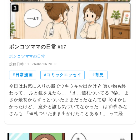
ポンコツママの日常 #17
ポンコツママの日常
投稿日時：2026/08/06 20:00
日常漫画
コミックエッセイ
育児
今日はお気に入りの服でウキウキお出かけ🎵 買い物も終
わって、 ふと鏡を見たら… 「え…値札ついてる!?😱」 ま
さか最初からずっとついたままだったなんて😂 恥ずかし
かったけど、 意外と誰も気づいてなかった…はず🤣 みな
さんも 「値札ついたまま出かけたことある！」 って経験
ありますか？🤭 ぜひコメントで教えてください😊💕