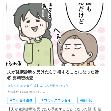
ただけたらと思いますそれとこの話しは何かを解決してス
ッキリするような話しではありませんもうね・・ダラダラ
と見てください！タイトルの話しはどこだ？？と思われる
方もいると思います長々とお付き合いさせてしまい申し訳
ありません必ずその話しには辿りつきますのでまだしばら
くお付き合いください
夫が健康診断を受けたら手術することになった話
⑤ 要精密検査
コミックエッセイ えむふじんがあらわれた
投稿日時：2026/08/07 07:01
エッセイ漫画
コミックエッセイ
絵日記
【夫が健康診断を受けたら手術することになった話 ④ 結