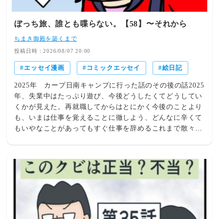
ぼっち旅、誰とも喋らない。【58】〜それから
ちまき御殿を築くまで
投稿日時：2026/08/07 20:00
エッセイ漫画
コミックエッセイ
絵日記
2025年 カープ日南キャンプに行った話のその後の話2025
年、失業中はたっぷり遊び、今後どうしたくてどうしてい
くかが見えた。再就職してからはとにかく今後のことより
も、いまは仕事を覚えることに徹しよう、どんなに辛くて
もいやなことがあってもすぐ仕事を辞めるこれまで散々見
てきた根性なしのクズにはなるまいと誓っていた。カープ
のシーズンが終わる頃、仕事にも慣れ毎日漫画を描くルー
ティンもできてきた。2026年は、いよいよ一歩踏み出して
いく。現在、その真っ只中にいる。2026年の目標とは…