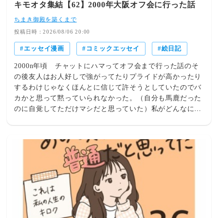
キモオタ集結【62】2000年大阪オフ会に行った話
ちまき御殿を築くまで
投稿日時：2026/08/06 20:00
エッセイ漫画
コミックエッセイ
絵日記
2000n年頃 チャットにハマってオフ会まで行った話のそ
の後友人はお人好しで強がってたりプライドが高かったり
するわけじゃなくほんとに信じて許そうとしていたのでバ
カかと思って黙っていられなかった。（自分も馬鹿だった
のに自覚してただけマシだと思っていた）私がどんなに誰
かの愚痴を言ってもそうだね、そんな人もいるんだね、放
っておけばいいよ、と同調するのではなく興奮する私をど
うどう、となだめ、絶対一緒になって悪口言うこともない
優しい友人。仲良しだけど、いつもこういう時の熱量が全
然違っていてこの時は無性にイライラした。怒りを引き出
そうとしたのだが、それはブランにではなく、私に対して
だった。