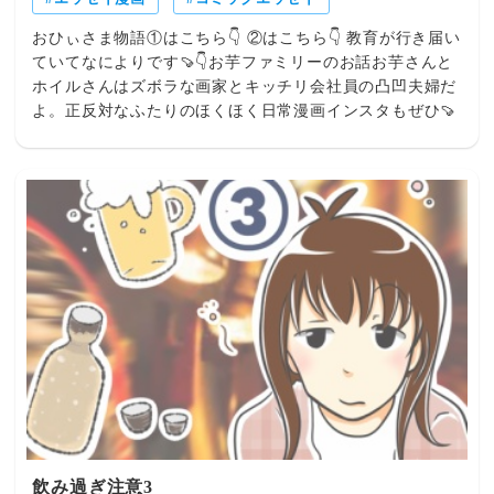
おひぃさま物語①はこちら👇 ②はこちら👇 教育が行き届い
ていてなによりです🍠👇お芋ファミリーのお話お芋さんと
ホイルさんはズボラな画家とキッチリ会社員の凸凹夫婦だ
よ。正反対なふたりのほくほく日常漫画インスタもぜひ🍠
飲み過ぎ注意3