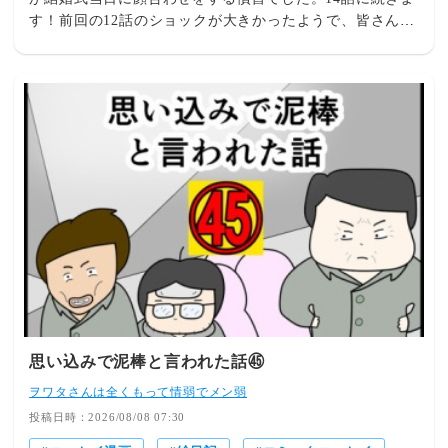
す！前回の12話のショックが大きかったようで、皆さんが
インスタのコメント欄で児童婚や女性の人権に言及すると
ころを見て、そうか、そうだよな・・・まあそうなるよ
な・・・・と思いつつ、そういった「悪しき」風習と思え
る世界線の上でも、やはり私にとっては大事な人たちで、
そうした古い慣習や文化の中で今を生きている人たちなの
で、色々とショックを受けつつも、純粋にお祝いをしたあ
の日のことをそのまま漫画にしたという経緯があります。
確かに初見で、アイシャちゃんの涙でエピソードが終わっ
てしまえば、ネガティブな気持ちになるよなー心配になる
よなーと改めて思いました。ここまでで、村の雰囲気や現
地の人たちとの交流を描けていないので、私が日本に帰る
まで「ここに住みたい」と思った田舎の村での数日間をな
るべくお伝えできればいいなと思っています!それではま
た次回！(来週は旅行に出かけるのでもしかしたら変則的
な投稿になってしまうかもしれませんが)結婚式の朝に撮
思い込みで泥棒と言われた話㊺
影した写真です↑お祝いの前の静けさと結婚式のための装
ヲワタさんは全くもって情弱でメン弱
飾がいい感じです。▼良かったら読者登録もアプリからお
願いします▼▼インスタ▼▼Threads▼
投稿日時：2026/08/08 07:30