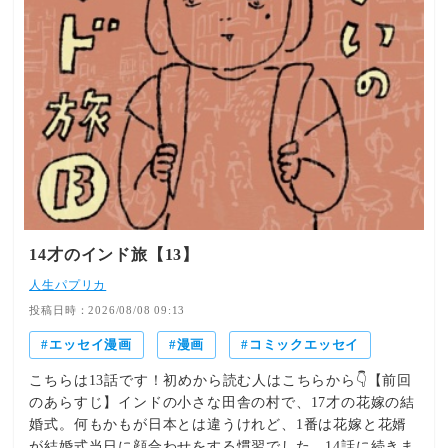
14才のインド旅【13】
人生パプリカ
投稿日時：2026/08/08 09:13
エッセイ漫画
漫画
コミックエッセイ
こちらは13話です！初めから読む人はこちらから👇【前回
のあらすじ】インドの小さな田舎の村で、17才の花嫁の結
婚式。何もかもが日本とは違うけれど、1番は花嫁と花婿
が結婚式当日に顔合わせをする慣習でした。14話に続きま