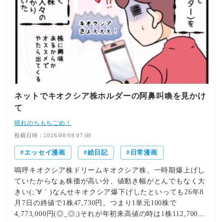
ネットでキオクシア株ホルダーの阿鼻叫喚を見かけ
て
晴れのちもちごめ！
投稿日時：2026/08/08 07:00
エッセイ漫画
絵日記
日常漫画
嗚呼キオクシア株ドリームキオクシア株、一時期爆上げし
ていたからなぁ株価が高い分、値動き幅がとんでもなく大
きい(;´∀｀)なんせキオクシア爆下げしたといっても26年8
月7日の終値で1株47,730円。つまり1単元100株で
4,773,000円(◎_◎;)それが年初来高値の時は1株112,700