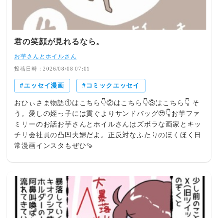
君の笑顔が見れるなら。
お芋さんとホイルさん
投稿日時：2026/08/08 07:01
エッセイ漫画
コミックエッセイ
おひぃさま物語①はこちら👇②はこちら👇③はこちら👇 そ
う。愛しの姪っ子には貢ぐよりサンドバッグ🥹👇お芋ファ
ミリーのお話お芋さんとホイルさんはズボラな画家とキッ
チリ会社員の凸凹夫婦だよ。正反対なふたりのほくほく日
常漫画インスタもぜひ🍠