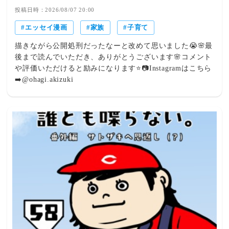
投稿日時：2026/08/07 20:00
エッセイ漫画
家族
子育て
描きながら公開処刑だったなーと改めて思いました😭🌸最
後まで読んでいただき、ありがとうございます🌸コメント
や評価いただけると励みになります⭐️📷Instagramはこちら
➡️@ohagi.akizuki