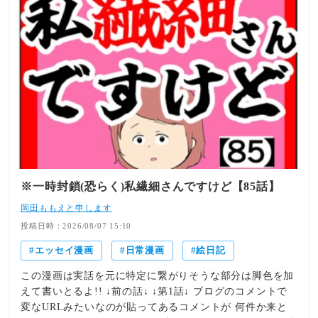
※一時封鎖(恐らく)私繊細さんですけど【85話】
岡田ももえと申します
投稿日時：2026/08/07 15:10
エッセイ漫画
日常漫画
絵日記
この漫画は実話を元に特定に繋がりそうな部分は脚色を加
えて書いとるよ!! ↓前の話↓ ↓第1話↓ ブログのコメントで
変なURLみたいなのが貼ってあるコメントが 何件か来と