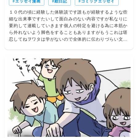
エッセイ漫画
絵日記
コミックエッセイ
１０代の頃に経験した体験談です誰もが経験するような些
細な出来事ですたいして面白みのない内容ですが私なりに
要約して連載していきます個人の特定を避ける為に本筋か
ら外れないよう脚色をすることもありますがもうこれは堪
忍してねヲワタは学がないので全体的に伝わりづらい文章
構成があると思いますまた微妙な絵心ですので視覚的にも
受け入れにくいかもしれませんできましたら温かく見てい
ただけたらと思いますそれとこの話しは何かを解決してス
ッキリするような話しではありませんもうね・・ダラダラ
と見てください！タイトルの話しはどこだ？？と思われる
方もいると思います長々とお付き合いさせてしまい申し訳
ありません必ずその話しには辿りつきますのでまだしばら
くお付き合いください