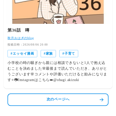
第36話 噂
秋月おはぎのblog
投稿日時：2026/08/06 20:00
エッセイ漫画
家族
子育て
小学校の時の騒ぎから親には相談できないと1人で抱え込
むことを決めました🌸最後まで読んでいただき、ありがと
うございます🌸コメントや評価いただけると励みになりま
す⭐️📷Instagramはこちら➡️@ohagi.akizuki
次のページへ