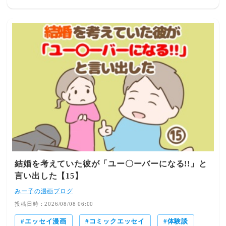
円、1単元11,270,000円だったのだ…。半値以下になって
るから、そりゃＸで悲鳴上げる人でてくるよね(;´∀｀)私は
1単元10万円台の株をチマチマ買うのが精一杯です。
（元々安いから株価下がっても大きいダメージになりにく
い）そして個人的には株式売買よりはインデックスファン
ド定額積み立てが長期では一番無難だと思っています
(;^ω^)株式投資は楽しいからやってる趣味感覚に近いな
ぁ。↓本日の他のオススメのお話し♪ イートアンドHD、優
待品いっぱいくれるから好き( *´艸｀)↓他の「株」のネタ
はこちらからどうぞ♪ 【TRILL毎日漫画賞を受賞しまし
た！】「晴れのちもちごめ！」のブログ記事がTRILL毎日
漫画賞を受賞、掲載されました！ 是非ご覧ください
(*^▽^*） ↓LINEスタンプ販売中♪↑この画像をクリックす
るとスタンプ詳細が見れます♪ブログランキングに参加し
ています応援クリックお願いします♪人気ブログランキン
結婚を考えていた彼が「ユー〇ーバーになる!!」と
グ↓X(旧ツイッター)でも更新通知を行っています(*^^*)↓
言い出した【15】
更新は不定期の為、読者登録がオススメです
みー子の漫画ブログ
投稿日時：2026/08/08 06:00
エッセイ漫画
コミックエッセイ
体験談