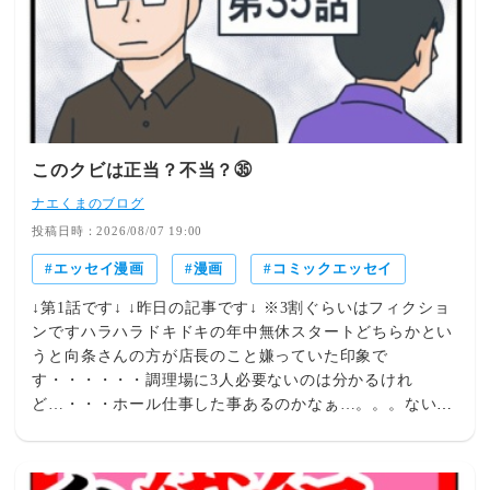
このクビは正当？不当？㉟
ナエくまのブログ
投稿日時：2026/08/07 19:00
エッセイ漫画
漫画
コミックエッセイ
↓第1話です↓ ↓昨日の記事です↓ ※3割ぐらいはフィクショ
ンですハラハラドキドキの年中無休スタートどちらかとい
うと向条さんの方が店長のこと嫌っていた印象で
す・・・・・・調理場に3人必要ないのは分かるけれ
ど…・・・ホール仕事した事あるのかなぁ…。。。ないん
じゃないかなぁ(怖くて聞けなかった)↓もちくま↓ ↓オスス
メ連載(全18話)↓