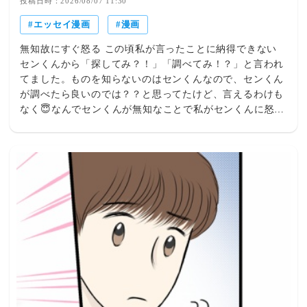
投稿日時：2026/08/07 11:30
エッセイ漫画
漫画
無知故にすぐ怒る この頃私が言ったことに納得できない
センくんから「探してみ？！」「調べてみ！？」と言われ
てました。ものを知らないのはセンくんなので、センくん
が調べたら良いのでは？？と思ってたけど、言えるわけも
なく😇なんでセンくんが無知なことで私がセンくんに怒ら
れないといけないんだろう？？この後もこんなことばっか
り続くよ・・・。 10年付きあった結婚前提彼氏とカップ
ル起業してカップル起業して泥沼化したはなし/Kindleイン
ディーズマンガ