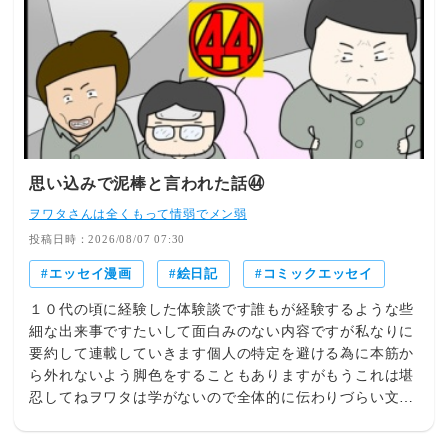
気ブログランキング 【ブログ連載/完結シリーズ】
思い込みで泥棒と言われた話㊹
ヲワタさんは全くもって情弱でメン弱
投稿日時：2026/08/07 07:30
エッセイ漫画
絵日記
コミックエッセイ
１０代の頃に経験した体験談です誰もが経験するような些
細な出来事ですたいして面白みのない内容ですが私なりに
要約して連載していきます個人の特定を避ける為に本筋か
ら外れないよう脚色をすることもありますがもうこれは堪
忍してねヲワタは学がないので全体的に伝わりづらい文章
構成があると思いますまた微妙な絵心ですので視覚的にも
受け入れにくいかもしれませんできましたら温かく見てい