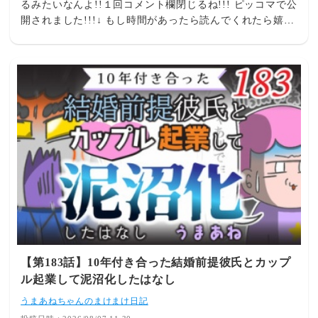
るみたいなんよ!!１回コメント欄閉じるね!!! ピッコマで公
開されました!!!↓ もし時間があったら読んでくれたら嬉し
いです! いつも漫画を読んでくれて ほんまにほんまにあり
がとうございます!! 武田さんに「落ち着いてください」と
言われたことを根に持っているつら杉↓】 【隙あらばマウ
ントを取ってくるつら杉↓】 【つら杉エピソード↓】 (SNS
に無断で顔写真を投稿↓) (繊細だと言い電話に出ない↓)
【リモート中に逆切れしてくる↓】 【私のどこが他人任
せ?↓】 【お客様は神様ではありません↓】 【何か質問はあ
りますか？↓】 【寒いので冷房消します↓】 【離婚届を勝
手に提出された話↓】 【食べ物残して何が悪いシリーズ
↓】 【妻は２番目シリーズ↓】 【ガキ夫シリーズ↓】 【育
休シリーズ↓】 【暴走義母と戦ってますシリーズ↓】
【第183話】10年付き合った結婚前提彼氏とカップ
ル起業して泥沼化したはなし
うまあねちゃんのまけまけ日記