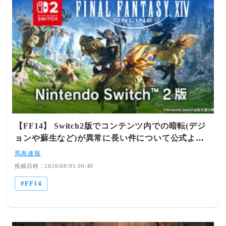
多いのに何いうてるんや🥺引用
元:https://egg.5ch.io/test/read.cgi/ffo/1785833352/
【FF14】 Switch2版でコンテンツ内での暗転(デジ
ョンや蘇生など)が異常に長い件について公式より
お知らせ。早急にアップデートできるように対応中
馬鳥速報
とのこと
投稿日時：2026/08/05 00:49
FF14