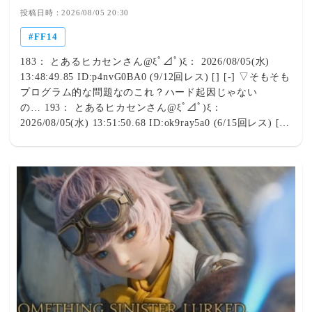
投稿日時：2026/08/05 20:30
FF14
183： とあるヒカセンさん@ξﾟ⊿ﾟ)ξ： 2026/08/05(水)
13:48:49.85 ID:p4nvG0BA0 (9/12回レス) [] [-] ▽そもそも
プログラム的な問題なのこれ？ハード起因じゃない
の… 193： とあるヒカセンさん@ξﾟ⊿ﾟ)ξ：
2026/08/05(水) 13:51:50.68 ID:ok9ray5a0 (6/15回レス) []
[-] ▽Switch2は初代Switchと比べてデータ転送速度がかな
り良くなっているメモリ量も少ないわけではないし処理自
体の問題なのは間違いないよ本当に全体的にハードがダメ
ならロード以外の動作も酷いことになるからね🥺210： と
あるヒカセンさん@ξﾟ⊿ﾟ)ξ： 2026/08/05(水) 13:59:23.98
ID:oJ8t8ShS0 (3/4回レス) [] [-] ▽これが黄金のレガシー
だああ👊🦁 219： とあるヒカセンさん@ξﾟ⊿ﾟ)ξ：
2026/08/05(水) 14:06:01.83 ID:E6ANDpTQ0 (4/8回レス)
[] [-] ▽他のゲームではローディング短いなら結局ソフト
由来じゃないんですかね🥺 287： とあるヒカセンさん@ξﾟ
⊿ﾟ)ξ： 2026/08/05(水) 15:07:55.14 ID:wJDLjZA+a (1/1回
レス) [sage] [-] ▽他のソフトはスペック的に問題無いけど