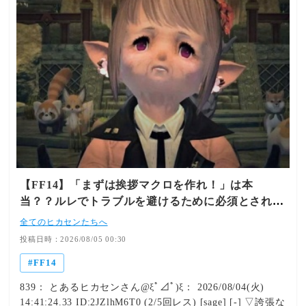
​【FF14】「まずは挨拶マクロを作れ！」は本
当？？ルレでトラブルを避けるために必須とされ
る“挨拶”で予想以上に荒れてしまう
全てのヒカセンたちへ
投稿日時：2026/08/05 00:30
FF14
839： とあるヒカセンさん@ξﾟ⊿ﾟ)ξ： 2026/08/04(火)
14:41:24.33 ID:2JZlhM6T0 (2/5回レス) [sage] [-] ▽誇張な