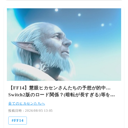
【FF14】慧眼ヒカセンさんたちの予想が的中…
Switch2版のロード関係？(暗転が長すぎる)等を公
式が不具合と認め修正へ
全てのヒカセンたちへ
投稿日時：2026/08/05 13:05
FF14