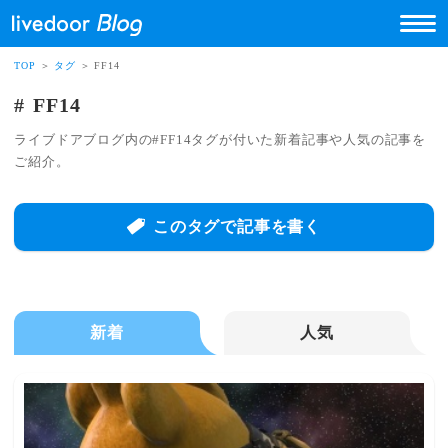
TOP
＞
タグ
＞ FF14
FF14
ライブドアブログ内の#FF14タグが付いた新着記事や人気の記事を
ご紹介。
このタグで記事を書く
新着
人気