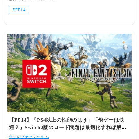
FF14
【FF14】「PS4以上の性能のはず」「他ゲーは快
適？」Switch2版のロード問題は最適化すれば解決
するのか？？早く修整されるのが望まれる
全てのヒカセンたちへ