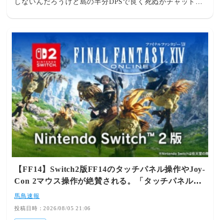
しないんだろうけど島の半分DPSで良く死ぬがチャットが
活発で和気藹々で良かったわただしN塔でKL40サポ4とか
平気で来る 355： とあるヒカセンさん@ξﾟ⊿ﾟ)ξ：
2026/08/05(水) 10:01:55.51 ID:/F4OHrlR0 (2/2回レス) []
[-] ▽ちなみにPT勧誘すごい来るから簡単な挨拶して終わ
ったら抜ければいいよ角は立たない 359： とあるヒカセン
さん@ξﾟ⊿ﾟ)ξ： 2026/08/05(水) 10:36:34.66
ID:TcDyyvCp0 (1/2回レス) [sage] [-] ▽限界集落になると
逆にコミュが発達するからな🥺少人数ほどお互いの結びつ
きが強くなる現象🥺逆に大人数になると「グループに攻撃
されたら死ぬしかない」という危機管理が勝って今のヒカ
センみたいに孤独勢に走り出す🥺 357： とあるヒカセンさ
ん@ξﾟ⊿ﾟ)ξ： 2026/08/05(水) 10:08:37.09 ID:jYNo13Vv0
(1/1回レス) [sage] [-] ▽蘇生稼ぎしたいからオセアニアの
勇者になってくるか🥺 362： とあるヒカセンさん@ξﾟ
⊿ﾟ)ξ： 2026/08/05(水) 10:48:01.16 ID:7Cz13CR10 (3/3回
【FF14】Switch2版FF14のタッチパネル操作やJoy-
レス) [] [-] ▽オセアニアは人口が少ないとかそういうレ
Con 2マウス操作が絶賛される。「タッチパネル操
ベル超えてるだろ 370： とあるヒカセンさん@ξﾟ⊿ﾟ)ξ：
作が楽すぎるしキーボードにもなる」
2026/08/05(水) 11:27:31.34 ID:HWMWphbU0 (3/4回レス)
馬鳥速報
[] [-] ▽>>362最後だから神の手控えめなのかな？🥺 364：
投稿日時：2026/08/05 21:06
とあるヒカセンさん@ξﾟ⊿ﾟ)ξ： 2026/08/05(水)