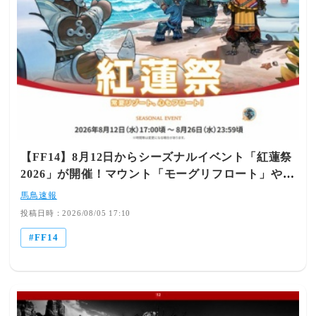
元:https://egg.5ch.io/test/read.cgi/ffo/1785900411/
【FF14】8月12日からシーズナルイベント「紅蓮祭
2026」が開催！マウント「モーグリフロート」や家
具がイベントアイテムに
馬鳥速報
投稿日時：2026/08/05 17:10
FF14