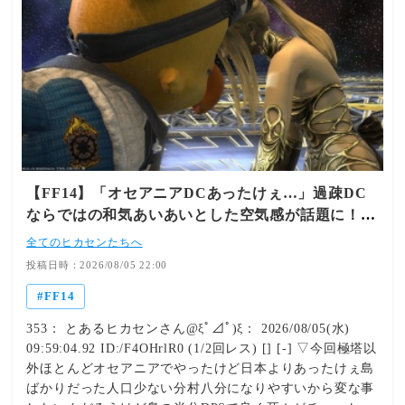
【FF14】「オセアニアDCあったけぇ…」過疎DC
ならではの和気あいあいとした空気感が話題に！
【Manaも見習おう🦑】
全てのヒカセンたちへ
投稿日時：2026/08/05 22:00
FF14
353： とあるヒカセンさん@ξﾟ⊿ﾟ)ξ： 2026/08/05(水)
09:59:04.92 ID:/F4OHrlR0 (1/2回レス) [] [-] ▽今回極塔以
外ほとんどオセアニアでやったけど日本よりあったけぇ島
ばかりだった人口少ない分村八分になりやすいから変な事