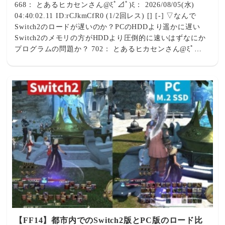
668： とあるヒカセンさん@ξﾟ⊿ﾟ)ξ： 2026/08/05(水)
04:40:02.11 ID:rCJkmCfR0 (1/2回レス) [] [-] ▽なんで
Switch2のロードが遅いのか？PCのHDDより遥かに遅い
Switch2のメモリの方がHDDより圧倒的に速いはずなにか
プログラムの問題か？ 702： とあるヒカセンさん@ξﾟ
⊿ﾟ)ξ： 2026/08/05(水) 06:51:07.74 ID:i0bBms1m0 (1/3回
レス) [] [-] ▽イベント中が2個表示するからプログラムの
問題だろうね 669： とあるヒカセンさん@ξﾟ⊿ﾟ)ξ：
2026/08/05(水) 04:45:19.69 ID:1zsHtIbn0 (10/13回レス) []
[-] ▽そう。上に公式の告知貼ってあるけど突入前の状態
をクリアしてないからメモリカツカツのとこにIDのアセッ
ト読んでる感じで重いのだと 672： とあるヒカセンさん
@ξﾟ⊿ﾟ)ξ： 2026/08/05(水) 05:23:45.18 ID:/Dgm9nS70
(1/1回レス) [sage] [-] ▽テストプレイしてないんですか？
🥺 673： とあるヒカセンさん@ξﾟ⊿ﾟ)ξ： 2026/08/05(水)
05:24:30.48 ID:rCJkmCfR0 (2/2回レス) [] [-] ▽どうも
Switch2の性能の問題では無さそう？ 674： とあるヒカセ
ンさん@ξﾟ⊿ﾟ)ξ： 2026/08/05(水) 05:26:30.77
ID:1zsHtIbn0 (11/13回レス) [] [-] ▽タイトル画面からイ
ンしたとき時間かからんのだからやりくりの問題だと思う
【FF14】都市内でのSwitch2版とPC版のロード比