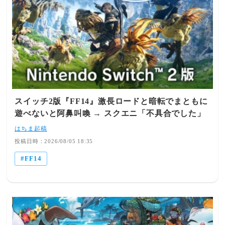
[-] ▽まあここで言い合っても予想にしかならんか直れば
14:54:44.50 ID:aj3sN+Vv0 (3/4回レス) [sage] [-] ▽リボ
最適化ミス、直らなければ性能限界か技術不足か🥺 345：
Switch× 279： とあるヒカセンさん@ξﾟ⊿ﾟ)ξ：
とあるヒカセンさん@ξﾟ⊿ﾟ)ξ： 2026/08/05(水)
2026/08/05(水) 14:58:49.35 ID:+ABSEWQkd (1/1回レス)
15:46:30.37 ID:znJj7lXy0 (4/4回レス) [sage] [-] ▽>>344
[] [-] ▽Switch2です時間切れまで行ったのですが参加いい
せやな 204： とあるヒカセンさん@ξﾟ⊿ﾟ)ξ：
ですか？ 286： とあるヒカセンさん@ξﾟ⊿ﾟ)ξ：
2026/08/05(水) 13:55:51.64 ID:B45dnMD30 (6/9回レス)
2026/08/05(水) 15:07:50.70 ID:TcDyyvCp0 (17/19回レス)
[sage] [-] ▽Switch自体は現代基準で見たら間違いなく低
[sage] [-] ▽エボは間違いなく無茶苦茶になるだろ🥺ルレ
スペなんだけどそれはそれとしてFF14側の不具合が原因な
IDレベルはとりあえずクリア出来るからプレイヤーはモル
のを公式が認めてるからな🥺 205： とあるヒカセンさん
モットになれって事やぞ🥺 290： とあるヒカセンさん@ξﾟ
スイッチ2版『FF14』激長ロードと暗転でまともに
@ξﾟ⊿ﾟ)ξ： 2026/08/05(水) 13:56:22.33 ID:jfj03iom0
⊿ﾟ)ξ： 2026/08/05(水) 15:11:24.69 ID:zCl8w4dxp (1/1回
遊べないと阿鼻叫喚 → スクエニ「不具合でした」
(10/14回レス) [] [-] ▽Switch2でやって動作快適じゃんっ
レス) [] [-] ▽>>286無茶苦茶な期間に絶破壊されたらたま
て言ってたフレがロード時間気にしだして笑ったんだ
ったもんじゃないから最初はガチで控えめにしてお出しし
はちま起稿
🥺 212： とあるヒカセンさん@ξﾟ⊿ﾟ)ξ： 2026/08/05(水)
てくるやろなって😎 333： とあるヒカセンさん@ξﾟ
投稿日時：2026/08/05 18:35
14:00:12.07 ID:ok9ray5a0 (8/15回レス) [] [-] ▽>>205気軽
⊿ﾟ)ξ： 2026/08/05(水) 15:37:38.30 ID:0OrZDbHJd (1/2回
にプレー（=空き時間の有効活用、または何も考えずに遊
FF14
レス) [] [-] ▽公開テストにしてユーザから意見取り入れ
ぶ）する際に一番気になるのはプレーが止まる時間だから
るかたちにすりゃいいのにエボルヴとかぜってぇやべぇよ
ね😡 265： とあるヒカセンさん@ξﾟ⊿ﾟ)ξ：
🤮 337： とあるヒカセンさん@ξﾟ⊿ﾟ)ξ： 2026/08/05(水)
2026/08/05(水) 14:36:49.35 ID:JhqzH6Bf0 (2/2回レス) []
15:41:22.30 ID:AeV2VaSZ0 (3/3回レス) [] [-] ▽>>333い
[-] ▽せっかくのSwitchガールがぽこあDLCに逃げるぞ😡
まスイッチ２ユーザーによるテスト中だろえぼるぶも9.0
早く治せ😡 引用
～9.5にかけてテストをするんだぞ🥺引用
元:https://egg.5ch.io/test/read.cgi/ffo/1785900411/