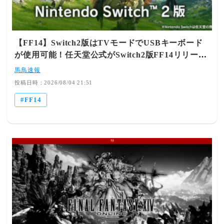
15:31:07.95 ID:2JZlhM6T0 (5/5回レス) [sage] [-] ▽レッテ
増えれば供給も増える 164： とあるヒカセンさん@ξﾟ
ルじゃなくて嫌な思いしないための助言だけどな若葉でヘ
⊿ﾟ)ξ： 2026/08/04(火) 15:05:20.66 ID:SvtTgmkV0 (1/1回
タクソでも嫌味いう奴なんてキ◯◯◯以外ほとんどおらん
レス) [sage] [-] ▽極に備えて買っておいた人も不要と感じ
だろうが挨拶しないで心象悪くさせると古参にもつい嫌な
て損切りしてると思う🥺 165： とあるヒカセンさん@ξﾟ
【FF14】Switch2版はTVモードでUSBキーボード
こと言われるかもしれんしな何度もいうけどこんなことも
⊿ﾟ)ξ： 2026/08/04(火) 15:06:58.32 ID:CzCJ2ROA0 (1/1回
が使用可能！任天堂公式がSwitch2版FF14リリース
わからんからおまえはアホで社会不適合なんだよ阿
レス) [] [-] ▽CEのアクセしか出たことないから知らんけ
のタイミングに合わせてお知らせ
呆 855： とあるヒカセンさん@ξﾟ⊿ﾟ)ξ： 2026/08/04(火)
ど指輪は出やすいんか🥺 166： とあるヒカセンさん@ξﾟ
馬鳥速報
15:44:05.08 ID:2g+NAwMp0 (1/1回レス) [sage] [-] ▽ゲー
⊿ﾟ)ξ： 2026/08/04(火) 15:16:39.28 ID:j7aEEQEQ0 (5/6回
投稿日時：2026/08/04 21:51
ムだろうが社会だろうが挨拶しないやつは印象が悪いこれ
レス) [] [-] ▽指輪はポット箱、マスター指輪はニンジン
だけの話なのにマジで働いたことない人こわい860： とあ
FF14
からしか出ないけど出る確率高いから安い耳首腕は島箱か
るヒカセンさん@ξﾟ⊿ﾟ)ξ： 2026/08/04(火) 16:43:28.71
CEからしか出ないけどほぼ出ないから割高よ🥺 167： と
ID:gYgyPMeGH (3/5回レス) [] [-] ▽>>855こんにちわ5ch
あるヒカセンさん@ξﾟ⊿ﾟ)ξ： 2026/08/04(火) 15:21:12.00
では挨拶しないんですか？ 861： とあるヒカセンさん
ID:iBMi/Kt60 (2/2回レス) [] [-] ▽耳首腕をまだ高額で買
@ξﾟ⊿ﾟ)ξ： 2026/08/04(火) 16:53:00.38 ID:2g+NAwMp0
ってくれる人がいるのが救い 168： とあるヒカセンさん
(2/3回レス) [sage] [-] ▽>>8605chの使い方を学んできてく
@ξﾟ⊿ﾟ)ξ： 2026/08/04(火) 15:26:22.51 ID:RMO3LLFQd
ださいねその場その場のマナーやルールがあるって難しい
(2/2回レス) [] [-] ▽極専用のアチーブマウントすらない事
話？ 862： とあるヒカセンさん@ξﾟ⊿ﾟ)ξ：
で極に行くつもりマンマンだったのに極行かなくていいや
2026/08/04(火) 16:56:32.22 ID:gYgyPMeGH (4/5回レス) []
になってノーマル1回クリアした時点で脱北し白銀白金を
[-] ▽>>861画面の向こうには人がいるんですよ？ 856：
処分して確保しておいたアクセを全部売ったやつーワイで
とあるヒカセンさん@ξﾟ⊿ﾟ)ξ： 2026/08/04(火)
す 169： とあるヒカセンさん@ξﾟ⊿ﾟ)ξ： 2026/08/04(火)
15:46:23.23 ID:Osc3syFQ0 (3/3回レス) [] [-] ▽マクロの使