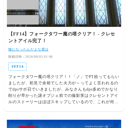
データ再ロードやキャッシュクリア処理において、一部の
ケースで時間を要してしまっていることを確認したため、
これらの処理を更に最適化し、同様の況においても、デー
タロードが高速になるよう対応し、現在そのプログラムの
検証を行っております。他のいくつかの不具合とともにで
きるだけ早急にアップデートできるよう対応を行っており
【FF14】フォークタワー魔の塔クリア！ - クレセ
ますので、改善までいましばらくお待ちくださいますよう
ントアイル完了！
お願いいたします。お客様にはご迷惑をおかけしておりま
猫になったんだよな君は
すことをお詫びいたします。 816： とあるヒカセンさん
投稿日時：2026/08/05 01:06
@ξﾟ⊿ﾟ)ξ： 2026/08/05(水) 10:08:41.90 ID:TvSv4BNJ0
(6/8回レス) [sage] [-] ▽レイドで戦闘不能になったら25秒
FF14
暗転で殴れない時間ができるの、戦闘不能ペナルティきつ
フォークタワー魔の塔クリア！！「ノ」でPT拾ってもらい
すぎて笑う 817： とあるヒカセンさん@ξﾟ⊿ﾟ)ξ：
ましたが、初見で余裕でした火力が～ってよく言われるの
2026/08/05(水) 10:09:30.72 ID:7bysfMZI0 (5/5回レス)
でdpsサポ召でいきましたが、みなさんもdps多めでかなり
[sage] [-] ▽Switch2でケフカや演出過多のエデンや竜詩ク
削りが早かった謎オブジェ前での撮影実はクレセントアイ
リアするとこ見てえｗ 818： とあるヒカセンさん@ξﾟ
ルのストーリーはほぼスキップしているので、これが何の
⊿ﾟ)ξ： 2026/08/05(水) 10:11:04.23 ID:k/agWE0T0 (1/1回
意味を持つのかサッパリ分からない・・・これでクレセン
レス) [] [-] ▽Switch2ユーザーにリーンちゃんの着替えは
トアイルは完了したんですが、ストーリーはほぼスキップ
刺激が高過ぎるからね🤞 819： とあるヒカセンさん@ξﾟ
しているので、ケテンラムが話す言葉の持つ意味がサッパ
⊿ﾟ)ξ： 2026/08/05(水) 10:12:46.60 ID:ilew92LX0 (5/8回
リ分からない・・・
レス) [] [-] ▽>>818PSよりもスイッチの方が際どいゲーム