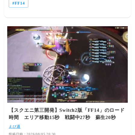
FF14
10:54:09.65 ID:s567KHGq0 (2/4回レス) [] [-] ▽オセアニ
アDCでも遊んでる人がいるならいいんじゃない？当然だ
けどエレメンタルより海外してたよ 368： とあるヒカセン
さん@ξﾟ⊿ﾟ)ξ： 2026/08/05(水) 11:19:53.45 ID:/6JzERgo0
(1/2回レス) [sage] [-] ▽エレは島に人いないなマケボとか
低レベル帯の生産品が空だった少量しか出品されてなくて
びっくりする引用
元:https://egg.5ch.io/test/read.cgi/ffo/1785771113/
【スクエニ第三開発】Switch2版「FF14」のロード
時間 エリア移動15秒 戦闘中27秒 蘇生20秒
えび通
投稿日時：2026/08/05 20:30