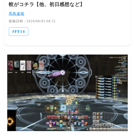
けどなぁ 686： とあるヒカセンさん@ξﾟ⊿ﾟ)ξ：
較がコチラ【他、初日感想など】
2026/08/05(水) 06:10:03.38 ID:lOI+gZ0G0 (1/14回レス) []
[-] ▽初動の評判の影響を舐めすぎなんよ🥺これこそ緊急
馬鳥速報
メンテして今週中に対応しろや🥺 689： とあるヒカセン
投稿日時：2026/08/05 08:12
さん@ξﾟ⊿ﾟ)ξ： 2026/08/05(水) 06:22:33.16 ID:ztwleenpM
FF14
(1/1回レス) [] [-] ▽◯◯◯の「闇の世界でSwitchユーザー
はAアラだろうがケルベロスの中に入ったらダメですね
😅」が一番面白かった 695： とあるヒカセンさん@ξﾟ
⊿ﾟ)ξ： 2026/08/05(水) 06:40:10.46 ID:lOI+gZ0G0 (3/14回
レス) [] [-] ▽IDでも何でもSwitchユーザー側からすると
待たせてるんだ申し訳ないな〜って思わせるのもストレス
やろな🥺 698： とあるヒカセンさん@ξﾟ⊿ﾟ)ξ：
2026/08/05(水) 06:47:40.10 ID:h9GocGvgd (1/1回レス) []
[-] ▽IDはまだしもアラルレでスイッチ奴と当たったら死
ぬほど待たされるってこと？ 699： とあるヒカセンさん
@ξﾟ⊿ﾟ)ξ： 2026/08/05(水) 06:49:03.90 ID:byJCAW3sd
(1/1回レス) [] [-] ▽>>698変なワッカに監禁されるんだ
🥺 706： とあるヒカセンさん@ξﾟ⊿ﾟ)ξ： 2026/08/05(水)
06:57:08.09 ID:Vt0sF49V0 (18/18回レス) [] [-] ▽>>699ま
さか>>699さんもスイッチじゃないだろうな 764： とある
ヒカセンさん@ξﾟ⊿ﾟ)ξ： 2026/08/05(水) 09:01:25.91