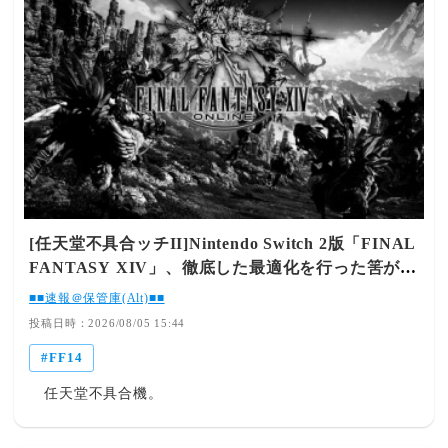
[任天堂不具合ッチII]Nintendo Switch 2版「FINAL
FANTASY XIV」、徹底した最適化を行った筈が暗
転ロード地獄→公式は不具合とアナウンス
■■速報＠保管庫(Alt)■■
投稿日時：2026/08/05 15:44
FF14
任天堂不具合機。