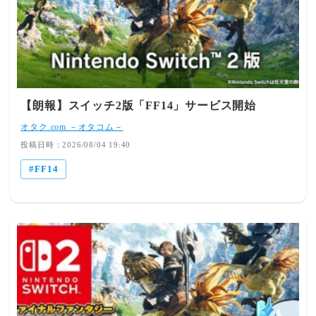
ｗ 引用元:https://egg.5ch.io/test/read.cgi/ffo/1780902757/
【朗報】スイッチ2版「FF14」サービス開始
オタク.com －オタコム－
投稿日時：2026/08/04 19:40
FF14