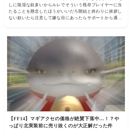
しに陰湿な奴多いからルレでそういう既存プレイヤーに当
たることを懸念したほうがいいだろ開始と終わりに挨拶し
ない奴いたら注意して嫌な目にあったらサポートから通報
する習慣を身に着けとけだからやることはまず挨拶マクロ
作るところからだろ陰湿な奴は100％野良に挨拶しなかっ
たり普段から人選んで態度変えてるからゲームで挨拶が暗
黙の了解になってる感じも気持ち悪いっちゃ気持ち悪いけ
ど 840： とあるヒカセンさん@ξﾟ⊿ﾟ)ξ： 2026/08/04(火)
14:45:27.06 ID:NU0a/R5P0 (6/7回レス) [] [-] ▽はえ～よ
ろおつせんとアカンのか某モンスゲーから来たから挨拶な
んぞなかったな 842： とあるヒカセンさん@ξﾟ⊿ﾟ)ξ：
2026/08/04(火) 15:08:23.44 ID:0Oooj+yA0 (1/4回レス) []
[-] ▽挨拶なんかしないでいいぞ無言でOK他人に干渉する
と繊細◯◯に通報されるゲームだからMMOだけど他人と
コミュとらないほうがいいそういうゲームだ 845： とある
ヒカセンさん@ξﾟ⊿ﾟ)ξ： 2026/08/04(火) 15:22:15.93
ID:0Oooj+yA0 (2/4回レス) [] [-] ▽100000人中99999人が
挨拶してようが、しないのもその人のプレイスタイルだか
【FF14】マギアクセの価格が絶賛下落中…！？や
らそれをしろ！って押し付けたりするのは処罰される建前
っぱり北実装前に売り抜くのが大正解だった件
のゲームだから自由にやっていいよ 846： とあるヒカセン