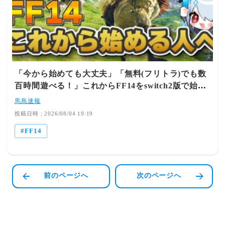
「今から始めても大丈夫」「無料(フリトラ)でも数
百時間遊べる！」これからFF14をswitch2版で始め
る人向けの初心者動画がコチラ！
馬鳥速報
投稿日時：2026/08/04 19:19
FF14
前のページへ
次のページへ