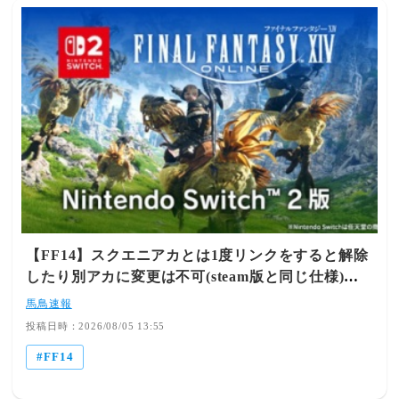
【FF14】スクエニアカとは1度リンクをすると解除
したり別アカに変更は不可(steam版と同じ仕様)！
Switch2版で始める際の「要注意点」がコチラ
馬鳥速報
投稿日時：2026/08/05 13:55
FF14