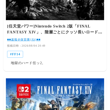
15:26:46.35 ID:k2paJdEJ0 (5/5回レス) [] [-] ▽ネックレス
い方を覚えたらよろしくお願いしますとお疲れ様でしたの
はミラプリに割と気に入ってる🥺引用
マクロを登録すると思うけど使い慣れてきた頃に突入時に
元:https://egg.5ch.io/test/read.cgi/ffo/1785771113/
おつかれと退出時によろしくのマクロを誤爆するから注意
だたまに見かけるw863： とあるヒカセンさん@ξﾟ⊿ﾟ)ξ：
2026/08/04(火) 16:56:52.18 ID:bxTElbKn0 (1/2回レス) []
[任天堂パワー]Nintendo Switch 2版「FINAL
[-] ▽ド素人なんだけど挨拶って日本語でいいの？北米プ
FANTASY XIV」、階層ごとにクッソ長いロード時
レイヤー多いんじゃないの？自動翻訳機能みたいなのあ
間が挟まり、30秒弱になる事もあると判明してしま
■■速報＠保管庫(Alt)■■
る？ 864： とあるヒカセンさん@ξﾟ⊿ﾟ)ξ：
う
投稿日時：2026/08/04 20:49
2026/08/04(火) 16:57:16.62 ID:0Oooj+yA0 (8/8回レス) []
[-] ▽ド素人はプレイしないでください 866： とあるヒカ
FF14
センさん@ξﾟ⊿ﾟ)ξ： 2026/08/04(火) 16:58:25.64
地獄のハード任ッ2。
ID:bxTElbKn0 (2/2回レス) [] [-] ▽はい 868： とあるヒカ
センさん@ξﾟ⊿ﾟ)ξ： 2026/08/04(火) 17:01:45.73
ID:iKBX6kt00 (3/3回レス) [sage] [-] ▽数分から長くても
数十分で終わるコンテンツでいちいち誰が挨拶してるとか
してないとか気にしてやってんのか自分の挨拶がちゃんと
発言されてるかどうかはチラッと見るけど他の人の挨拶な
んて読んですらいないわ 869： とあるヒカセンさん@ξﾟ
⊿ﾟ)ξ： 2026/08/04(火) 17:02:40.22 ID:0Oooj+yA0 (9/9回
レス) [] [-] ▽その挨拶もマクロだからなぁ意味なくね