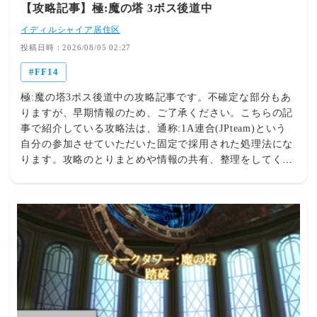
【攻略記事】極:魔の塔 3ボス後道中
ID:lSHTqfyV0 (2/2回レス) [] [-] ▽修正アプデだとよw何
で毎回うちらがテスターなんだ945：Anonymous 警備員
イディルシャイア居住区
[Lv.9]：2026/08/05(水) 00:48:13.02
投稿日時：2026/08/05 02:27
ID:IAlY5e9Y0[Nintendo Switch™ 2 版] コンテンツ内で画
FF14
面の暗転が明けるまでに時間を要する場合がある現象につ
いて
極:魔の塔3ボス後道中の攻略記事です。不確定な部分もあ
(8/5)https://jp.finalfantasyxiv.com/lodestone/news/detail/3ca
りますが、早期情報のため、ご了承ください。こちらの記
86567856a11e1a1e863d258597ad78ffc1e5dNintendo
事で紹介している攻略法は、通称:1A連合(JPteam)という
Switch™ 2 版において、コンテンツ内でデータロードが発
自分の参加させていただいた固定で採用された処理法にな
生した際の画面暗転時に、通常よりも時間を要する場合が
ります。攻略のとりまとめや情報の共有、整理をしてくだ
あることを確認しております。調査の結果、周囲に多数の
さったメンバーの皆様、ありがとうございます。
キャラクターがいる状況からコンテンツに突入した際に、
以降コンテンツを退出するまで、コンテンツ内でのデータ
ロードに通常よりも時間を要していることを確認しており
ます。本現象が発生した場合は、以下のケースで顕著に時
間を要している状況です。・コンテンツ内での、バトルフ
ェーズの切り替えや別のマップに転送された際の画面暗転
時・コンテンツ内での、戦闘不能後の蘇生時の画面暗転
時・コンテンツ内での、デジョンや転送網を使用した際の
画面暗転時本現象につきましては、安全に描画するための