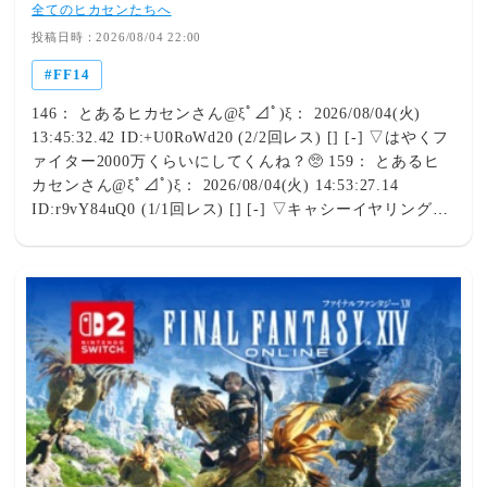
さん@ξﾟ⊿ﾟ)ξ： 2026/08/04(火) 15:23:24.70
全てのヒカセンたちへ
ID:0Oooj+yA0 (3/4回レス) [] [-] ▽ああ、でも将来コンテ
投稿日時：2026/08/04 22:00
ンツに行くときにPT募集に参加するときだけはあいさつし
FF14
たほうがいいよしないと普通にキックされるからそこだけ
我慢してマクロおしましょう 847： とあるヒカセンさん
146： とあるヒカセンさん@ξﾟ⊿ﾟ)ξ： 2026/08/04(火)
@ξﾟ⊿ﾟ)ξ： 2026/08/04(火) 15:26:47.68 ID:2JZlhM6T0
13:45:32.42 ID:+U0RoWd20 (2/2回レス) [] [-] ▽はやくフ
(4/5回レス) [sage] [-] ▽ゲームだけどこういう部分はリア
ァイター2000万くらいにしてくんね？🥺 159： とあるヒ
ルと一緒だよおまえが社会不適合者で挨拶しないのはおま
カセンさん@ξﾟ⊿ﾟ)ξ： 2026/08/04(火) 14:53:27.14
えの勝手だけど14の中でもう最初期から挨拶が定着しちゃ
ID:r9vY84uQ0 (1/1回レス) [] [-] ▽キャシーイヤリング
ってるからそれがもう暗黙のルールというか常識になって
50ｍ 160： とあるヒカセンさん@ξﾟ⊿ﾟ)ξ：
るんだよリアルでも法律で挨拶必須じゃないが職場で挨拶
2026/08/04(火) 14:57:03.40 ID:UUp3h9M60 (1/1回レス) []
しない奴いたらだいたいわかるだろうこんなのいちいち書
[-] ▽ファイターアクセももう30Mくらいじゃん北くる前
かせるからおまえは社会不適合なんだよ 849： とあるヒカ
にアクセ売り抜けといて正解だったわにしても値下がる程
センさん@ξﾟ⊿ﾟ)ξ： 2026/08/04(火) 15:29:10.32
そんな出土してるん？それとも装備するほどの価値無くな
ID:lKWI8bAi0 (1/1回レス) [] [-] ▽👮‍♂挨拶警察だ！ちょっ
った？ 161： とあるヒカセンさん@ξﾟ⊿ﾟ)ξ：
と署までご同行を！ 850： とあるヒカセンさん@ξﾟ
2026/08/04(火) 15:00:48.88 ID:X2sB8dmH0 (1/1回レス) []
⊿ﾟ)ξ： 2026/08/04(火) 15:29:59.87 ID:NU0a/R5P0 (7/7回
[-] ▽南でアクセ実装した時は過疎ってたからな今は箱開
レス) [] [-] ▽わかったわかったじゃぁ折衷案としよう…
ける人いっぱいいるけど 163： とあるヒカセンさん@ξﾟ
挨拶が来たらするよｗほんで募集乗るならする、と 851：
⊿ﾟ)ξ： 2026/08/04(火) 15:02:11.89 ID:j7aEEQEQ0 (4/4回
とあるヒカセンさん@ξﾟ⊿ﾟ)ξ： 2026/08/04(火)
レス) [] [-] ▽そもそもCEからドロップするからやる人が