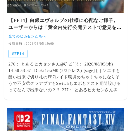
FF14は重い方だからローディングに支障が出たって事にな
らんか？ 297： とあるヒカセンさん@ξﾟ⊿ﾟ)ξ：
2026/08/05(水) 15:17:03.80 ID:jfj03iom0 (7/14回レス) []
【FF14】白銀エヴォルブの仕様に心配なご様子。
[-] ▽それって最適化不足なのでは🤔 306： とあるヒカセ
ユーザーからは「黄金内先行公開テストで意見を取
ンさん@ξﾟ⊿ﾟ)ξ： 2026/08/05(水) 15:21:56.69
り入れてほしい」との声も
ID:znJj7lXy0 (1/4回レス) [sage] [-] ▽最適化にも限界ある
全てのヒカセンたちへ
ぞ 311： とあるヒカセンさん@ξﾟ⊿ﾟ)ξ： 2026/08/05(水)
投稿日時：2026/08/05 19:00
15:24:37.05 ID:AxsiuRoWa (7/9回レス) [] [-] ▽でも、更
FF14
なる最適化を目指してるみたいだし🥺 314： とあるヒカセ
ンさん@ξﾟ⊿ﾟ)ξ： 2026/08/05(水) 15:25:54.11
276： とあるヒカセンさん@ξﾟ⊿ﾟ)ξ： 2026/08/05(水)
ID:znJj7lXy0 (2/4回レス) [sage] [-] ▽どう言う形で最適化
14:50:53.37 ID:o/a4craM0 (2/3回レス) [sage] [-] ▽エボも
するかわからんけど本当に出来たならそれはそれで良いん
酷い出来で切り札のFF7レイド環境めちゃくちゃになりそ
じゃ無いか？ 330： とあるヒカセンさん@ξﾟ⊿ﾟ)ξ：
うで不安🥺グラアプデもSwitchもエボもテスト期間設ける
2026/08/05(水) 15:35:09.99 ID:AeV2VaSZ0 (1/3回レス) []
ってなんで出来ないの？？ 277： とあるヒカセンさん@ξﾟ
[-] ▽限界はあるが通常PS4よりは性能が上とのことだから
⊿ﾟ)ξ： 2026/08/05(水) 14:52:56.26 ID:iswyR38q0 (7/7回
今回は最適化のミスだぞ 336： とあるヒカセンさん@ξﾟ
レス) [] [-] ▽白銀期間すべてがエボのテスト期間なんだ
⊿ﾟ)ξ： 2026/08/05(水) 15:40:44.99 ID:znJj7lXy0 (3/4回レ
が🥴 284： とあるヒカセンさん@ξﾟ⊿ﾟ)ξ：
ス) [sage] [-] ▽嘘か誠か狂言かPS4以下とか聞いた事も有
2026/08/05(水) 15:05:59.05 ID:eP/NxDNC0 (1/1回レス) []
るぞ 344： とあるヒカセンさん@ξﾟ⊿ﾟ)ξ：
[-] ▽>>277監獄すべてが貴様の敵だみたいなのやめ
2026/08/05(水) 15:45:58.44 ID:AeV2VaSZ0 (2/3回レス) []
ろ 278： とあるヒカセンさん@ξﾟ⊿ﾟ)ξ： 2026/08/05(水)