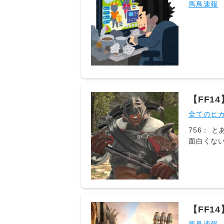
高難易
馬鳥速報
加速度爆
🥺それが
2026/08
きなくて終
2026/08
ょうもな
酬がないこ
😅 658：
け見ても雪玉
【FF
11:43:
なニッ
全てのヒ
ヒカセンさん@
オ矢印担当集団
756： とあ
面白くない
@ξﾟ⊿ﾟ)ξ
位置だから
2026/08
常時スタン
2026/08
がかなりいる
【FF
ID:oRJ
世界の