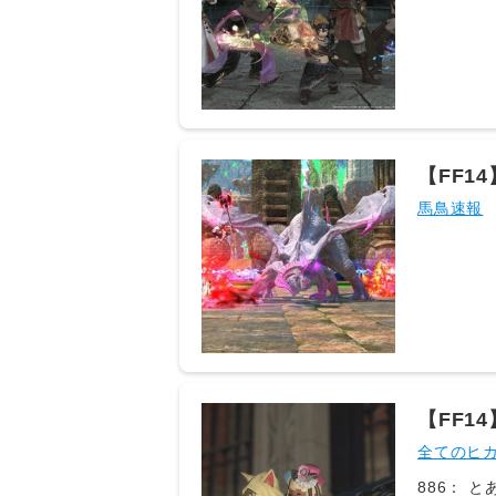
カセンさん@ξ
ャラ設定
かったわ 41
ズヤって
ルで制限
たし 419：
いーっ 420
はパガガちゃん
【FF
[] [-
馬鳥速報
いかけて
る⭐︎モ
オも一応作っ
(3/3回
器が絡んで
@ξﾟ⊿ﾟ)ξ
のまんま
ム用FATE
02:48:0
【FF1
元:https:/
メ？？
全てのヒ
886： とあ