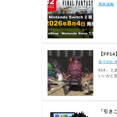
るフリ
馬鳥速報
​【FF
ないと
全てのヒ
614： とあ
いいかと言
センさん@ξﾟ
だしも最大
出来てたし
あるヒカセンさ
た結果サポ
10:27:
「引き
てるぞ🤗 6