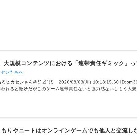
ートライアルも配信予定！
14】大規模コンテンツにおける「連帯責任ギミック」
いう意見もあるが…【力の塔はやりすぎた？】
カセンたちへ
るヒカセンさん@ξﾟ⊿ﾟ)ξ： 2026/08/03(月) 10:18:15.60 ID:om3
われると微妙だがこのゲーム連帯責任ないと協力感ないしもう大規模
⊿ﾟ)ξ： 2026/08/03(月) 10:23:10.04 ID:Nl4oi0ab0 (4/24
48人で1人のワンミス連帯責任壊滅は無理がある今までのBAもG
急に入れて来たのがもうそういう事だよねとそして魔の塔でそれ系を
ん@ξﾟ⊿ﾟ)ξ： 2026/08/03(月) 10:24:49.65 ID:4Ic6dPGx
侍指定が流行ってしまう詰んでるンだわ 621： とあるヒカセンさん@ξﾟ⊿ﾟ
57.54 ID:ajRvnx9o0 (1/4回レス) [sage] [-] ▽BAは加
こもりやニートはオンラインゲームでも他人と交流し
24： とあるヒカセンさん@ξﾟ⊿ﾟ)ξ： 2026/08/03(月) 10:38:23.52 ID