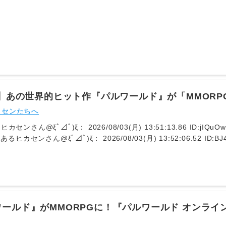
ん@ξﾟ⊿ﾟ)ξ： 2026/08/03(月) 17:06:16.85 ID:VLET8rxn
クつまらんなやっぱりDPS出してDPS(火力)だすのが一番面白い
覇者はDPS😇引用元https://egg.5ch.io/test/read.cgi/ffo/17
4】あの世界的ヒット作『パルワールド』が「MMORP
電撃発表、これにはヒカセンたちも震える？【敵だね
カセンたちへ
カセンさん@ξﾟ⊿ﾟ)ξ： 2026/08/03(月) 13:51:13.86 ID:jIQuOw
るヒカセンさん@ξﾟ⊿ﾟ)ξ： 2026/08/03(月) 13:52:06.52 ID:BJ4
：とあるヒカセンさん@ξﾟ⊿ﾟ)ξ： 2026/08/03(月) 13:53:57.73 ID:
6： とあるヒカセンさん@ξﾟ⊿ﾟ)ξ： 2026/08/03(月) 13:57:42.62 I
がゴミのスマホに出すんや…PCで良いじゃん… 9： とあるヒカセンさん@ξﾟ
7.29 ID:3i2cL4ve0 (1/1回レス) [] [-] ▽Android版ならW
： とあるヒカセンさん@ξﾟ⊿ﾟ)ξ： 2026/08/03(月) 14:01:21.41 ID
モバイルとかなかったっけ？うろ覚えだけど 8： とあるヒカセンさん@ξﾟ⊿
ールド』がMMORPGに！『パルワールド オンライン
0.02 ID:mEUNyEcj0 (1/1回レス) [] [-] ▽勝手に脳内勝利してて
リリース予定