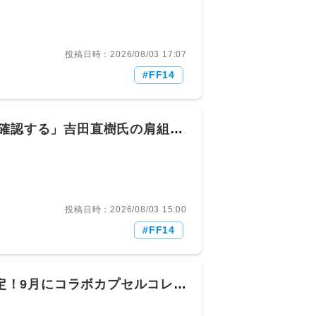
-] ▽スマホって時点で見下ろし型のメイプルストーリー
 13： とあるヒカセンさん@ξﾟ
age] [-] ▽>>10いまだにそんなイメージ持って
ID:RaK8wkMJ0 (2/3回レス) [] [-]
投稿日時：2026/08/03 17:07
って増えたんか？ 11： とあるヒカセン
FF14
レス) [] [-] ▽作るのポケットピアじゃないぞIP
tEj9o3r (1/1回レス) [sage] [-] ▽
30:15.11 ID:QW9hzXzM0 (1/1
たらユーザーは認めるのが面白い 16： と
ず確認する」吉田直樹氏の肩組み
 (1/1回レス) [] [-] ▽PC版も出してく
Np1D90 (1/1回レス) [] [-] ▽ポケGO終
bjqULXjU0 (1/1回レス) [] [-] ▽パル
03(月) 14:51:48.47
21： とあるヒカセンさん@ξﾟ⊿ﾟ)ξ：
投稿日時：2026/08/03 15:00
 ▽パルワってここ以外で話題になる事が無い 22： とあ
FF14
(1/1回レス) [] [-] ▽>>21そうなんだろうお
D:z7Ac1tLz0 (1/1回レス) [] [-]
 15:19:49.21 ID:RaK8wkMJ0
ξﾟ⊿ﾟ)ξ： 2026/08/03(月)
決定！9月にコラボカプセルコレク
ろガクガク・アチアチのスマホでニセポケモンゲームを
次ポップアップを開催予定
04:43.83 ID:DM6z1DCm0 (1/1回