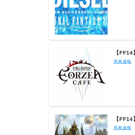
レス) [] 
(8/8回
発表、スマホ向
トマトン） (
16:00:3
2026/08
@ξﾟ⊿ﾟ)ξ
とあるヒカセン
【FF1
ワールド発売で
限定イ
馬鳥速報
(3/3回レ
2026/08
ぎじゃねカー
ID:IsA
な 475： 
MMOって
2026/08
14は安泰だな
[-] ▽FF
【FF1
ID:Nl4o
という
馬鳥速報
元:https:/