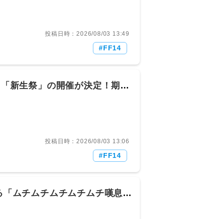
(月) 15:55:31.76 ID:24VRr9o90
MMORPG」に。『パルワールド オンライン』
om/cxTDQ48tmi— AUTOMATON（オー
投稿日時：2026/08/03 13:49
ん@ξﾟ⊿ﾟ)ξ： 2026/08/03(月)
FF14
 459： とあるヒカセンさん@ξﾟ⊿ﾟ)ξ：
] ▽でもスマホ向けだよ🙄 460： とあるヒカセンさん
) [] [-] ▽スマホでMMOはちょっと…🥺 461：
80 (2/2回レス) [] [-] ▽すまん…MMOパル
から「新生祭」の開催が決定！期間
月) 16:06:08.62 ID:HrDgRKhB0
8： とあるヒカセンさん@ξﾟ⊿ﾟ)ξ：
] [-] ▽パルワールド手出したことないけど手広げす
26/08/03(月) 16:25:56.87
やつは楽しみだけどスマホMMOはあまり興味ない
投稿日時：2026/08/03 13:06
oi0ab0 (8/9回レス) [] [-] ▽あの手の
FF14
るヒカセンさん@ξﾟ⊿ﾟ)ξ：
 [-] ▽「スマホ向け」って時点でダメダメ😐まだまだ
 ID:c/Ci0myL0 (1/1回レス) [saga]
 2026/08/03(月) 17:08:35.83
する「ムチムチムチムチムチ嘆息」
〇になるという噂※
ch.io/test/read.cgi/ffo/1785660008/