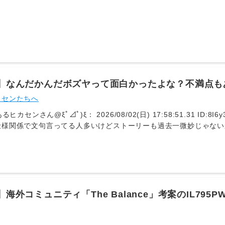
14】なんだかんだボズヤって面白かったよな？不満点
ったわ・・・
カセンたちへ
るヒカセンさん@ξﾟ⊿ﾟ)ξ： 2026/08/02(日) 17:58:51.31 ID:8I6y3
仕様関係で文句言ってる人多いけどストーリーも過去一微妙じゃない
： とあるヒカセンさん@ξﾟ⊿ﾟ)ξ： 2026/08/02(日) 19:03:57.06 ID:
が関わってるからFF14の中でも特別なものなんだと思うわ 400： 
/02(日) 19:22:55.62 ID:uA5I+qnj0 (2/3回レス) [] [
ンテンツはボスヤの続きやろうや 406： とあるヒカセンさん@ξﾟ⊿ﾟ)ξ： 2
L1AEr0 (7/7回レス) [] [-] ▽>>400拠点ラムの虚無ストーリ
ん言うてたし絶望的🥺 407： とあるヒカセンさん@ξﾟ⊿ﾟ)ξ： 2026/08/
4】海外コミュニティ「The Balance」考案のIL7
2uT0+0 (6/14回レス) [] [-] ▽ストーリーは圧倒的にボズヤやね🥺 
.5x最終装備構成がコチラ
/02(日) 19:38:31.46 ID:M2uLd6qB0 (2/2回レス) [sage] 