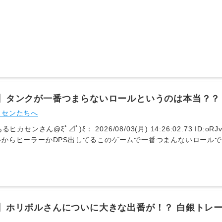
度への挑戦や創造性や自己表現を重視するプレイ傾向
弾みたいにテロしても周りの一部が死ぬだけならマシ力の塔は一部じ
BAみたいに最後だけじゃなくて1-4ボス全てにあるのがきつい🥺 625
/03(月) 10:42:06.26 ID:q5jpZFEb0 (2/2回レス) [] [
わりはやりすぎた極魔の塔の下手糞だけリタイアでちょうどいい 638
/03(月) 11:10:47.60 ID:pgEbbsVD0 (2/4回レス) [] [
かったし連帯責任は少ないに越したことはないんだ🥺仮にあっても
と😢まさかマウントもPWカスタムも無いとは思わないじゃん😭
 とあるヒカセンさん@ξﾟ⊿ﾟ)ξ： 2026/08/03(月) 11:42:55.13 ID:jW
だけでなく炎玉ガイジも発生するからね🥺 659： とあるヒカセンさん@ξ
14】タンクが一番つまらないロールというのは本当？
52.88 ID:wYX778CT0 (8/14回レス) [] [-] ▽1ボスからして
クネームも与えられているが
カセンたちへ
ξﾟ⊿ﾟ)ξ： 2026/08/03(月) 11:46:12.55 ID:Qxo6XwHA0 (
落下壊滅もあったからねえ＾＾引用元:https://egg.5ch.io/test/read.
るヒカセンさん@ξﾟ⊿ﾟ)ξ： 2026/08/03(月) 14:26:02.73 ID:oRJvl
からヒーラーかDPS出してるこのゲームで一番つまんないロールでし
： 2026/08/03(月) 14:31:07.72 ID:0gMLf6Hp0 (4/9回レス) 
そりゃねそれを介護するヒーラーwww一番つまんねっしょ 764： と
/03(月) 14:35:33.86 ID:oRJvlBJK0 (3/7回レス) [] [-]
スオフのタンクって存在意義がなくて面白くないと思うわ 765： と
/03(月) 14:38:42.92 ID:Qxo6XwHA0 (17/20回レス) [sage
のがビックリだよね🫠 771： とあるヒカセンさん@ξﾟ⊿ﾟ)ξ： 2026/08
14】ホリボルさんについに大きな出番が！？ 白銀トレ
vlBJK0 (4/7回レス) [] [-] ▽>>765上を見るんじゃなくて下を見
ホーリーボルダー本人、あるいは親族と予想される