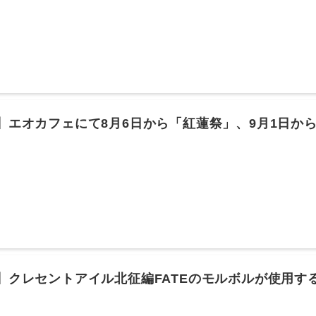
[-] ▽FF14大丈夫か？ 452： とあるヒカセンさん@ξﾟ⊿ﾟ)ξ： 2026/08/03
レス) [] [-] ▽14大丈夫そ？🥺【ニュース】『パルワールド』が「
けに年内リリースへhttps://t.co/mmMOpCJoE5 pic.twitter.c
@AUTOMATONJapan) August 3, 2026 457： とあるヒカセンさ
2.48 ID:ghN47R380 (1/2回レス) [] [-] ▽>>452強敵やんけ…
/03(月) 16:01:52.52 ID:jW1K9xAT0 (17/18回レス) [] [-
： 2026/08/03(月) 16:02:02.57 ID:9J7ESGqJ0 (11/11回レス
さん@ξﾟ⊿ﾟ)ξ： 2026/08/03(月) 16:02:03.17 ID:ghN47R3
4】エオカフェにて8月6日から「紅蓮祭」、9月1日
FF14大丈夫か🥺 467： とあるヒカセンさん@ξﾟ⊿ﾟ)ξ： 2026/08/03(
ベントメニューや特製ランチョンマットなど
ス) [sage] [-] ▽一足お先にスマホから撤退した14を信じろ🥺 46
/03(月) 16:07:08.01 ID:WV76OBJz0 (1/1回レス) [sage
ドゲームが1番失敗しそうだけど 474： とあるヒカセンさん@ξﾟ⊿ﾟ)ξ： 20
BtPhS0 (1/1回レス) [sage] [-] ▽パルワの牧場物語みたいな
とあるヒカセンさん@ξﾟ⊿ﾟ)ξ： 2026/08/03(月) 16:27:19.58 ID:Nl4
スマホ用といいつつタブレットやPCエミュ用じゃないの 489： とあ
/03(月) 16:48:27.83 ID:3MlO/Gsj0 (2/2回レス) [sage]
 496： とあるヒカセンさん@ξﾟ⊿ﾟ)ξ： 2026/08/03(月) 17:05:10.05
14がSwitch2の歴史をぬりかえる！！ 498： とあるヒカセンさん@ξﾟ⊿ﾟ)ξ：
4】クレセントアイル北征編FATEのモルボルが使用
i0ab0 (9/9回レス) [] [-] ▽うぉおおおおおおお覇権MMO！🤗引用
同人誌みたいな攻撃が話題に。被弾するとキャラが〇
/krsw.5ch.io/test/read.cgi/ghard/1785732673/引用元:https://egg.5