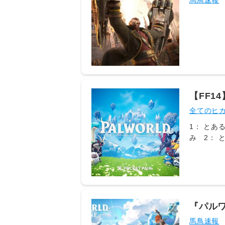
馬鳥速報
あるヒカセンさ
ンツでタン
→タンクの回復役
【FF1
イン』
全てのヒ
1： とあるヒ
み 2： とあ
煙をあげろ 4
勢に出てるな 
なぜ操作性
14:08:3
ではない？ 7
ういやパル
『パルワ
14:01:3
年内に
馬鳥速報