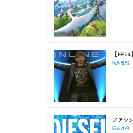
2026/08
とか黒い砂
⊿ﾟ)ξ： 2
るのは少数派 
▽>>13
さん@ξﾟ⊿ﾟ
貸すだけ 12
これ真のポケモ
回レス) 
【FF
あるヒカセンさ
ファン
馬鳥速報
れ 17： と
わったな 18
ワとかクラフ
ID:+0L
2026/08
るヒカセンさん
前の中ではな 
▽ >>21さ
(3/3回レ
ファッシ
15:22:
ション
馬鳥速報
ポチポチ操作す