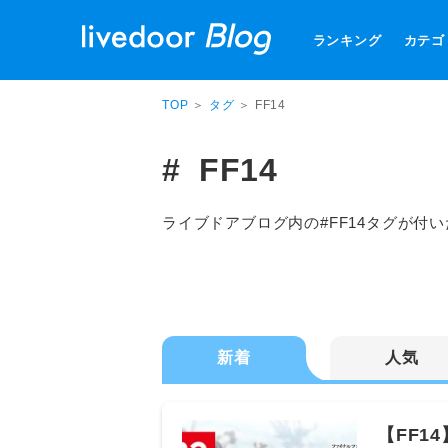
ランキング
カテゴ
TOP
＞
タグ
＞ FF14
FF14
ライブドアブログ内の#FF14タグが付
新着
人気
【FF1