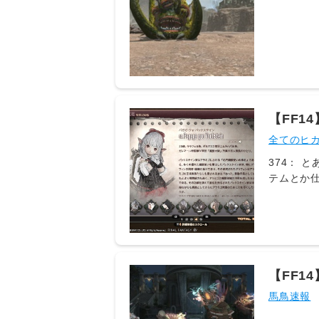
【FF
も濃か
全てのヒ
374： とあ
テムとか
ちてる 392
ズヤは松野
2026/08
白銀の探索コ
ID:tTY
う2度とやら
【FF1
ID:LPr
パッチ7
馬鳥速報
2026/08