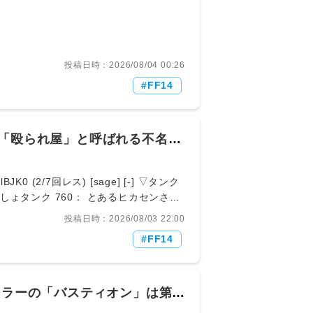
も低い
ゃなくて全体に被害がでるものしかない
： とあるヒカセンさん@ξﾟ⊿ﾟ)ξ：
-] ▽力の塔の1人で雪だるまワイプとか道中の雑魚詠唱で
： とあるヒカセンさん@ξﾟ⊿ﾟ)ξ：
投稿日時：2026/08/04 00:26
-] ▽難度はこれでいい確かに雪だるま◯◯ジとか本当し
FF14
報酬があれば人が寄ってくる問題はその報
なんのためにここまでやってきたの
1K9xAT0 (6/7回レス) [] [-] ▽2ボスだ
ﾟ⊿ﾟ)ξ： 2026/08/03(月)
？「殴られ屋」と呼ばれる不名誉
打ち上げテロあったからな力の塔は🥺 661： とある
4/20回レス) [sage] [-] ▽力塔は1ボスでメテ
cgi/ffo/1785547297/
BJK0 (2/7回レス) [sage] [-] ▽タンク
ょタンク 760： とあるヒカセンさん
[sage] [-] ▽>>756殴られ屋でいて引率的立ち
投稿日時：2026/08/03 22:00
あるヒカセンさん@ξﾟ⊿ﾟ)ξ：
FF14
 ▽>>760MTはまだ重要な役割だから面白いと思うけど
あるヒカセンさん@ξﾟ⊿ﾟ)ξ：
] [-] ▽>>764そんなタンクよか火力出てないDPS
/03(月) 14:44:34.02
ーラーの「バスティオン」は第四
て安心してるから君はだめなんだよ😌 865： と