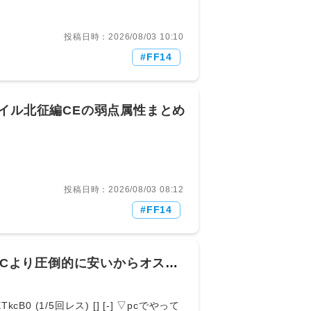
/1回レス) [sage] [-] ▽ボズヤはそれぞれのキ
職とかにイキり散らされるのかよって辛
:rAu/HNR90 (3/4回レス) [] [-] ▽ボ
投稿日時：2026/08/03 10:10
気臭え場所での戦闘で行ける場所もレベ
FF14
かけてくる◯◯エウレカ仕様のままだっ
5ZLomt0 (3/3回レス) [] [-] ▽>>417
mEo3cogB0 (1/2回レス) [] [-] ▽ボク
40.93 ID:81S9Hw5m0 (1/1回レス)
イル北征編CEの弱点属性まとめ
いしてる戦場であればあれくらい必死に追
きゃおかしいあんな環境でウロウロして
魔道士とか魔獣使いとかアイルはシナリ
) 21:24:32.64 ID:fhXx036N0
ど攻城戦とダルリアータとかは良かった適度に武
投稿日時：2026/08/03 08:12
いだろう 518： とあるヒカセンさん
FF14
 [sage] [-] ▽本当になんでボズヤシステムをそ
ってきて、そこにエウレカのレアアイテ
⊿ﾟ)ξ： 2026/08/03(月)
ったよ引用
ングPCより圧倒的に安いからオスス
TkcB0 (1/5回レス) [] [-] ▽pcでやって