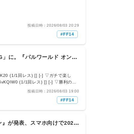
0 (1/1回レス) [] [-] ▽やっぱすべてのコンテ
っしょタンク→的から攻撃されるだけヒラ
85547297/
投稿日時：2026/08/03 20:29
FF14
G」に。『パルワールド オンラ
】
K20 (1/1回レス) [] [-] ▽ガチで楽し
vKQlW0 (1/1回レス) [] [-] ▽勝利の狼
n5Z0ZORDa (1/1回レス) [] [-] ▽攻
投稿日時：2026/08/03 19:00
D:PFkRD/0Ma (1/1回レス) [] [-] ▽
FF14
⊿ﾟ)ξ： 2026/08/03(月)
indowsPCでも遊べるぞしかも公式で対応そういう話
:zUoCMpo90 (1/1回レス) [] [-] ▽そ
ﾟ)ξ： 2026/08/03(月)
』が発表、スマホ向けで2026
草 10： とあるヒカセンさん@ξﾟ⊿ﾟ)ξ：