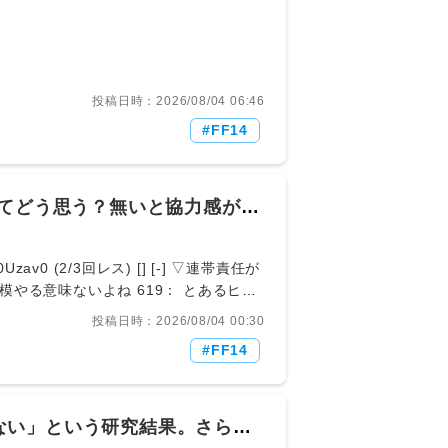
投稿日時：2026/08/04 06:46
FF14
ってどう思う？無いと協力感が出
0Uzav0 (2/3回レス) [] [-] ▽連帯責任が
やる意味ないよね 619： とあるヒカ
回レス) [] [-] ▽>>6148人とかのレイドならま
投稿日時：2026/08/04 00:30
D零式も連帯責任ギミックが無いから成立
FF14
無くしたのも物語っている 620： と
M (1/1回レス) [] [-] ▽そしてゆるゆるにし
)ξ： 2026/08/03(月)
速度爆弾が何故か周り巻き込めるテロリスト仕様になっ
ない」という研究結果。さらに
:Nl4oi0ab0 (5/24回レス) [] [-] ▽