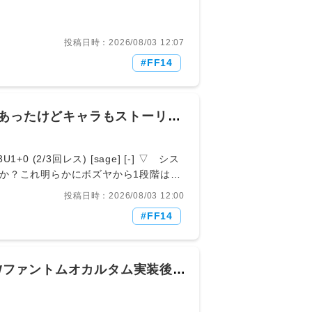
投稿日時：2026/08/03 12:07
FF14
もあったけどキャラもストーリー
U1+0 (2/3回レス) [sage] [-] ▽ シス
か？これ明らかにボズヤから1段階は落
KFANOf2z0 (11/12回レス) [] [-] ▽ボ
投稿日時：2026/08/03 12:00
とあるヒカセンさん@ξﾟ⊿ﾟ)ξ：
FF14
-] ▽ボズヤこれから面白くなりそうなトコだったのになあ
026/08/02(日) 19:30:12.62
ーよりボズヤ続編の方が見たかった🥺でも松野がも
02(日) 19:31:39.66
95PWファントムオカルタム実装後の
411： とあるヒカセンさん@ξﾟ⊿ﾟ)ξ：
[-] ▽ボズヤはキャラも立ってたな 415： とあるヒ