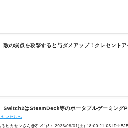
ﾟ⊿ﾟ)ξ： 2026/08/02(日) 19:46:53.01 ID:Bkw7aAas0 (1
読めたから深く感じるかもしれないけど今更帝国の一軍団の中間管理
7： とあるヒカセンさん@ξﾟ⊿ﾟ)ξ： 2026/08/02(日) 19:52:28.15 ID
魔物使いのおっさん以外記憶に残るようなキャラいたか？マップも辛
されてて糞だったしちょっと敵に感知されるとアホみたいな距離追い
 とあるヒカセンさん@ξﾟ⊿ﾟ)ξ： 2026/08/02(日) 19:55:40.07 ID:cJ
： とあるヒカセンさん@ξﾟ⊿ﾟ)ξ： 2026/08/02(日) 19:58:29.63 ID:
！ 429： とあるヒカセンさん@ξﾟ⊿ﾟ)ξ： 2026/08/02(日) 20:54:
14】敵の弱点を攻撃すると与ダメアップ！クレセントア
] ▽ボズヤはマップがクソだったけど雰囲気で遊べてた派ガチの殺し合
来てもおかしくない敵をぶっ殺す以上こっちにも生々しく犠牲が出な
ンスターが規格外に強いのもわかる敵にもキャラがあって良かったぞ黒
た感がすごくてな 435： とあるヒカセンさん@ξﾟ⊿ﾟ)ξ： 2026/08/02(日
レス) [sage] [-] ▽ボズヤはフィールドの戦闘つまらなかったけ
るからやる意味はあったもうあんなコンテンツを作れる人は残ってな
： 2026/08/03(月) 02:40:31.68 ID:1vN0bDrz0 (1/4回レス)
活用してくれなかったんだろうなあそこにあるもの9割そのまんま持
システムくっつければみんな満足だったんよ 519： とあるヒカセンさん@ξﾟ
4.00 ID:L9AAYhCx0 (1/1回レス) [] [-] ▽やっぱボズヤは神ゲーだ
4】Switch2はSteamDeck等のポータブルゲーミ
/egg.5ch.io/test/read.cgi/ffo/1785547297/
「携帯機なら公園でも遊べるぞ！」
カセンたちへ
るヒカセンさん@ξﾟ⊿ﾟ)ξ： 2026/08/01(土) 18:00:21.03 ID:hEJE