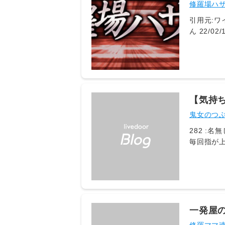
間、ま
修羅場ハザ
引用元:ワイ
ん 22/0
なん…
【気持
めさせて
鬼女のつぶ
282 :名無しの心子知らず 2018/05/19(土) 16
毎回指が上手いのかと声をか
てて苦笑いで流してたけど 今日も息子が指し
を見返したら先日息子の指を
るからなめてるわけじゃないんだ
て口移しとかやめてと訴えてたの
一発屋
らない