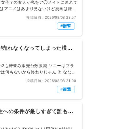
はアニメはあまり見ないけど漫画は嫌い
青年向けが多くてあまり女忄生のオタク
投稿日時：2026/08/08 23:57
中で自分がわかる作品が昔ジャンプで連
衝撃
、なんていうかこういうお店でグッズ展
かった
が売れなくなってしまった模様
投稿日時：2026/08/08 21:00
衝撃
性への条件が厳しすぎて誰も相