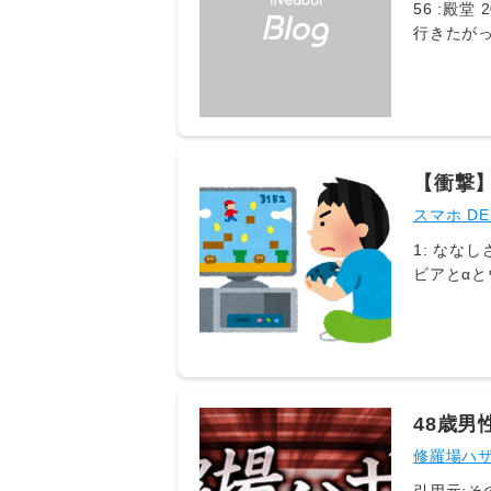
56 :殿堂 2021/05/31(月) 21:35:25 ID:H8.ud.L1 コロナ前だけど、オタク？腐女子？の友人が私をア◯メイトに連れて
行きたが
というわ
や腐女子
載してい
開してる
【衝撃
←ヤバい
スマホ D
1: ななしさん 2026/08/07(金) 00:53:51.90 ID:3L2Od/Hm0 PS5も箱もSw
ビアとαとウォークマン マイクロソフトはWindows
さん 2026/08/07(金) 00:55:46.80 ID:ylF3sdjF0 任天堂には花札がある 4: ななしさん 2026/08/07(金) 00:56:02.01
ID:KfriPaE90 ゲーム機ごときに5万も10万も出すの阿呆らしいと気づいちゃったよね
れるわけない 43: ななしさん 2026/08/07(金) 02:31:18.13 ID:8qp4ks/l0 >>4
2026/08/07(金) 00:
ななしさん 2026/08/07(金) 00:58:26.41 ID:3L2Od/Hm0 >>6 不作じゃないけど？ 不作なのは豚ハー
8: ななしさん 2026/08/07(金) 00:59:24.82 ID:xy0hex950 映画とテー
48歳
2026/08/07(金) 01
手にさ
修羅場ハザ
りじゃんwww 46: ななしさん 2026/08/07(金) 02:33:13.82 ID:8qp4ks/l0 