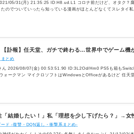
ったのでついていったら知っている漫画がほとんどなくてスレタイ私
けではなくてそこそこ読むけど、私の好きな漫画はどちらかと言うと
向けの作品ではなかったなので覚悟はしていたけど、何フロアもある
た数作品くらいしかなかったのが衝撃だった世の中広いなと思ったし
作品が好きだとグッズやイベントなど色々楽しいんだろうなと羨まし
】【訃報】任天堂、ガチで終わる…世界中でゲーム機
wwwwwwwwwwwwwwwwwwwwwwww
E まとめ
itch2も軒並み販売台数激減 ソニーはブラ
とOfficeがあるけど 任天堂は何もないから終わりじゃん 3: ななし
 その上ゲームソフトが1万とか売
 タイトルが悪いだけや 6: ななしさん
57:36.60 ID:8LPcXNJo0 ゲーム不作が3年くらい続いてるせいやろ GTA6出たらきっと戻るよ 7:
ドだけだろwww
マパークがあるやんけ 11: ななしさん
男性「結婚したい！」私「理想を少し下げたら？」→女
:01:43.02 ID:3L2Od/Hm0 >>8 それゲームが売れなくなったらステマリオの人気も無くなって終わ
れず…
ード -復讐・DQN返し・衝撃系まとめ-
>>8 別にゲーム以外に色々展開するのは嫌