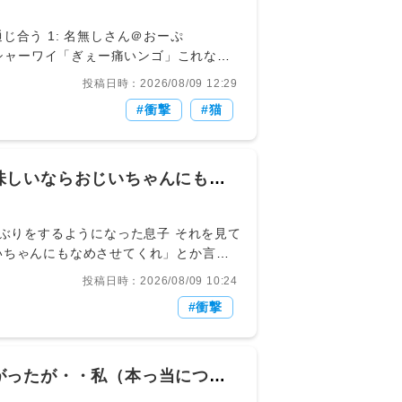
ん＠おーぷ
手の甲ムシャーワイ「ぎぇー痛いンゴ」これなん
投稿日時：2026/08/09 12:29
衝撃
猫
味しいならおじいちゃんにも舐
」私「え？」
投稿日時：2026/08/09 10:24
衝撃
きて全然わかってないんだなといらついた
がったが・・私（本っ当につま