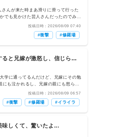
かでも見かけた芸人さんだったのでみん
た。
投稿日時：2026/08/09 07:40
衝撃
修羅場
すると兄嫁が激怒し、信じられ
な勉強をする大学に通ってるんだけど、兄嫁にその勉
両親にも泣かれるし、兄嫁の親にも怒られ
 2013/10/02(水)
投稿日時：2026/08/09 06:57
がムカつく44【コトメ・コウト専用】
衝撃
修羅場
イライラ
しくて、驚いたよ...