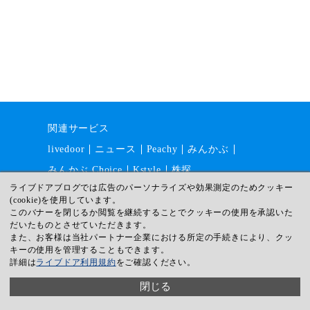
関連サービス
livedoor
ニュース
Peachy
みんかぶ
みんかぶ Choice
Kstyle
株探
ライブドアブログでは広告のパーソナライズや効果測定のためクッキー
(cookie)を使用しています。
このバナーを閉じるか閲覧を継続することでクッキーの使用を承認いた
運営会社
採用情報
利用規約
だいたものとさせていただきます。
ガイドライン
サイトマップ
また、お客様は当社パートナー企業における所定の手続きにより、クッ
キーの使用を管理することもできます。
プライバシー
ヘルプ
詳細は
ライブドア利用規約
をご確認ください。
© livedoor
閉じる