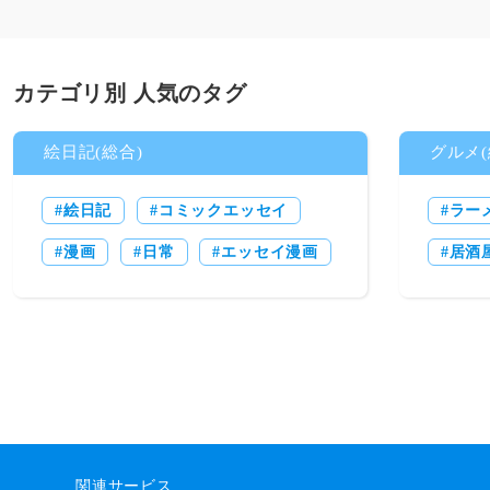
カテゴリ別 人気のタグ
絵日記(総合)
グルメ(
絵日記
コミックエッセイ
ラー
漫画
日常
エッセイ漫画
居酒
関連サービス