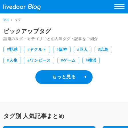
TOP
＞ タグ
ピックアップタグ
話題のタグ・カテゴリごとの人気タグ・記事をご紹介
野球
ヤクルト
阪神
巨人
広島
人生
ワンピース
ゲーム
横浜
アニメ
ポケモン
AKB48
食生活
イライラ
漫画
アルバイト
料理
円安
会社
怖い
タグ別 人気記事まとめ