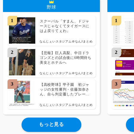
野球
1
1
スクーバル「すまん、ドジャ
ースじゃなくてタイガースに
はよ戻りてぇわ」
なんじぇいスタジアム＠なんJまとめ
2
2
【悲報】巨人高梨、中日ドラ
ゴンズとの試合後に6時間待ち
美女とホテルへ
なんじぇいスタジアム＠なんJまとめ
3
3
【高校野球】甲子園　初ジャ
ッジの女性審判・佐藤加奈さ
ん、自ら判定覆したプレーを
謝罪 「ミスしてしまった」
｢苦いデビュー戦に…｣　
なんじぇいスタジアム＠なんJまとめ
もっと見る