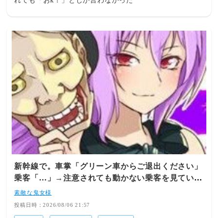
れても「おk！」としか言わなかった
新幹線で。車掌「グリーン車からご退出ください」
乗客「…」→注意されても動かない乗客を見ていた
ら、その直後まさかの展開に…
素敵な鬼女様
投稿日時：2026/08/06 21:57