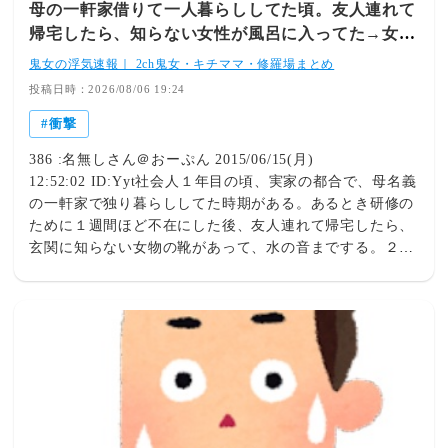
母の一軒家借りて一人暮らししてた頃。友人連れて
帰宅したら、知らない女性が風呂に入ってた→女
「私はあなたの母の妹の彼氏の娘ですけど！」意味
鬼女の浮気速報｜ 2ch鬼女・キチママ・修羅場まとめ
が…→キチに武勇伝が追加された話。
投稿日時：2026/08/06 19:24
衝撃
386 :名無しさん＠おーぷん 2015/06/15(月)
12:52:02 ID:Yyt社会人１年目の頃、実家の都合で、母名義
の一軒家で独り暮らししてた時期がある。あるとき研修の
ために１週間ほど不在にした後、友人連れて帰宅したら、
玄関に知らない女物の靴があって、水の音までする。２人
で恐る恐る覗いてみたら、知らない女が風呂に入ってた。
警察呼ぼうと思ったんだけど、あっちも「あなたたち誰？
なんなの！？」という感じだったので、とりあえずワケあ
りっぽいので事情を聴いてみようとなった。（こっちは２
人だし、２人とも空手サークルだから、か弱い見た目の女
忄生相手なら勝てる！ とか思ってた。もう22歳だったの
にﾊﾞｶｽ）すごく礼儀正しい女忄生だったんだけど、「Ａ山
Ａ子です」と自己紹介するのを聞いてもピンとこない。だ
けどじっくり話してみたら、私の伯母の彼氏の娘という、