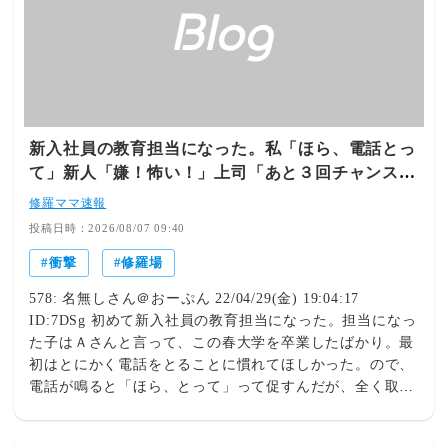
新入社員の教育担当になった。私「ほら、電話とっ
て」新人「嫌！怖い！」上司「あと３回チャンスを
あげます」新人「早退する」→ 翌日・・・
修羅ママ速報
投稿日時：2026/08/07 09:40
衝撃
修羅場
578: 名無しさん＠おーぷん 22/04/29(金) 19:04:17
ID:7DSg 初めて新入社員の教育担当になった。担当になっ
た子はＡさんと言って、この春大学を卒業したばかり。最
初はとにかく電話をとることに慣れてほしかった。ので、
電話が鳴ると「ほら、とって」って促すんだが、全く取れ
ない。呼び出し音が鳴る度に「嫌！怖い！無理！」って。