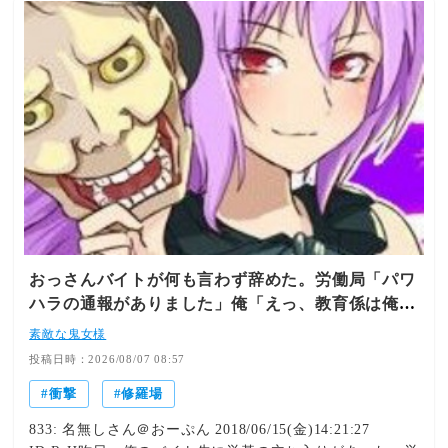
おっさんバイトが何も言わず辞めた。労働局「パワ
ハラの通報がありました」俺「えっ、教育係は俺で
すが…」→突然の聞き取り調査が始まり…
素敵な鬼女様
投稿日時：2026/08/07 08:57
衝撃
修羅場
833: 名無しさん＠おーぷん 2018/06/15(金)14:21:27