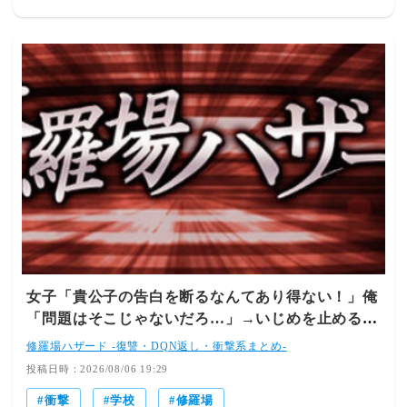
女子「貴公子の告白を断るなんてあり得ない！」俺
「問題はそこじゃないだろ…」→いじめを止めるた
め動いた結果…
修羅場ハザード -復讐・DQN返し・衝撃系まとめ-
投稿日時：2026/08/06 19:29
衝撃
学校
修羅場