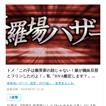
トメ「この子は義実家の顔じゃない！嫁が義妹旦那
とフリンしたのよ！」私「DNA鑑定します？」義
妹旦那「もちろんです」→結果…
修羅場ハザード -復讐・DQN返し・衝撃系まとめ-
投稿日時：2026/08/07 13:29
衝撃
引用元:【宣戦】義実家にしたｽｶｯとするＤＱ返し101【布