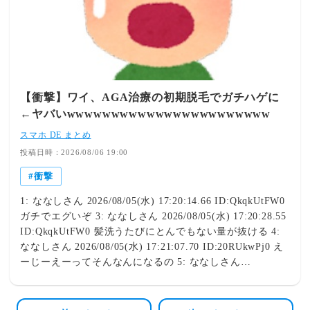
とんでもなく関係のない人だった。「こちらに行く用事が
あると言ったら、Ｂさん（伯母）から、ここはＢさんとＢ
娘さんが時々使うだけの別宅だから、ホテル代わりにして
いいと言われた。鍵も預かったのですが・・・」と、Ａさ
んは言うけど、まさかそんなことはありえない。伯母は
昔、色々やらかして警察沙汰を起こして前科までついてい
【衝撃】ワイ、AGA治療の初期脱毛でガチハゲに
る人なので、今は親戚付合いも皆無。そんな人がなんでう
←ヤバいwwwwwwwwwwwwwwwwwwwwwww
ちの鍵持ってんだよ！とびっくりした。その日はもう３泊
目だったらしいけど、Ａさん自身は常識的な人だったみた
スマホ DE まとめ
いで、かなり綺麗に使ってもらってたので、問題は全くな
投稿日時：2026/08/06 19:00
かった。別宅なのに、冷蔵庫の中身がそこそこあったので
衝撃
「？」とは思ったらしいが、伯母に電話しても適当に流さ
れたらしい。空き部屋もいくつかあったし、客用の布団
1: ななしさん 2026/08/05(水) 17:20:14.66 ID:QkqkUtFW0
（実家に置ききれなくて預かってた）もたくさんあったの
ガチでエグいぞ 3: ななしさん 2026/08/05(水) 17:20:28.55
で、彼女はその中の一つを使っていたみたい。リビングと
ID:QkqkUtFW0 髪洗うたびにとんでもない量が抜ける 4:
台所を除き、私がメインで使っていた部屋には入った形跡
ななしさん 2026/08/05(水) 17:21:07.70 ID:20RUkwPj0 え
もなかった。とりあえずその日はもう遅かったので、Ａさ
ーじーえーってそんなんになるの 5: ななしさん
んも交えてそのまま女３人で宅飲みした。巻き込んだ友人
2026/08/05(水) 17:21:39.56 ID:ub/HGkyp0 あーあやっちま
には申し訳なかったが、友人とＡさんが同じ資格の勉強中
ったな それ未来永劫続けないといけないやつだぞ 途中で
だったとかで、やたらと仲良くなってたｗ387 :名無しさん
辞めたら今の状態になる呪いの治療や 6: ななしさん