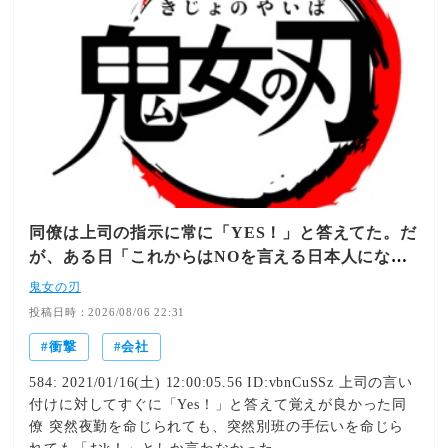
同僚は上司の指示に常に「YES！」と答えてた。だ
が、ある日「これからはNOを言える日本人になり
ます！」と宣言した。
鬼女の刃
投稿日時：2026/08/06 22:31
衝撃
会社
584: 2021/01/16(土) 12:00:05.56 ID:vbnCuSSz 上司の言い
付けに対してすぐに「Yes！」と答えて覚えが良かった同
僚 突然夜勤を命じられても、突然別班の手伝いを命じら