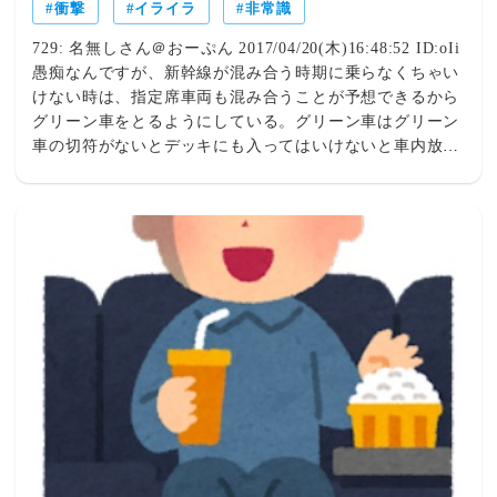
衝撃
イライラ
非常識
729: 名無しさん＠おーぷん 2017/04/20(木)16:48:52 ID:oIi
愚痴なんですが、新幹線が混み合う時期に乗らなくちゃい
けない時は、指定席車両も混み合うことが予想できるから
グリーン車をとるようにしている。グリーン車はグリーン
車の切符がないとデッキにも入ってはいけないと車内放送
でも案内しているんだけど、混雑の時は大体ルールを守ら
ない人がいる。前回乗った時も混雑していてグリーン車の
デッキまで満員みたいな状態だった。むしろ何人かはグリ
ーン車の車内に立ち始めていた。引用元: ・スレを立てる
までに至らない愚痴・悩み・相談part68