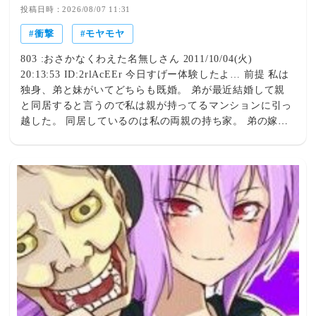
なってる…→後日談にドン引き。
投稿日時：2026/08/07 11:31
衝撃
モヤモヤ
803 :おさかなくわえた名無しさん 2011/10/04(火)
20:13:53 ID:2rlAcEEr 今日すげー体験したよ… 前提 私は
独身、弟と妹がいてどちらも既婚。 弟が最近結婚して親
と同居すると言うので私は親が持ってるマンションに引っ
越した。 同居しているのは私の両親の持ち家。 弟の嫁、
現在妊娠後期で専業主婦。 私はSOHOなので普段は毎日マ
ンションに閉じこもっている。 今日の午前中、いきなり
弟嫁が来た。アポなし。 仕事中だからと言ってインター
ホンを切ろうとしたが話があると食いさがられて一応部屋
に入れた。 打ち合わせなどで外部の人が来る事が多いの
で仕事道具とか趣味のものがある部屋は通常 施錠してい
るのだが、無駄に開けたがる弟嫁。 お茶をいれて話を聞
こうとリビングに行ったら、もう姿が無かった。 そして
玄関が閉まる音。 何事かと思って走って追いかけたけ
ど、なんだか気持ち悪くて途中で部屋に戻った。 玄関を
見渡すと、置き物が無くなってた。 アメジストの晶洞、
デカいやつ。木の台にくっつけてある30キロくらいの。