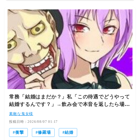
と焦った。 そしたら｢実はサラミが1箇所だけ2枚重なって
たんです。それをうちの長男がたまたま取って、サラミが
2枚、サラミが2枚って弟に自慢しながら食べるもんで、弟
が拗ねちゃって困ったんですよね…｣と言われた。 ｢あ、
はぁ…それはすみません…｣と言ったら｢弟の方が一旦泣き
始めるとなかなか泣き止まないし、お兄ちゃんも面白がっ
てしつこいから大変で…困ったんですよ…｣って。
常務「結婚はまだか？」私「この待遇でどうやって
結婚するんです？」→飲み会で本音を返したら場が
静まり返って…
素敵な鬼女様
投稿日時：2026/08/07 01:17
衝撃
修羅場
結婚