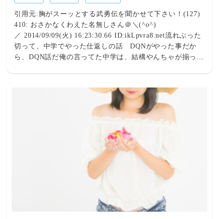
引用元:胸がスーッとする武勇伝を聞かせて下さい！(127)
410: おさかなくわえた名無しさん＠＼(^o^)
／ 2014/09/09(火) 16:23:30.66 ID:ikLpvra8.net流れぶった
切って、中学でやった仕返しの話 DQNがやった事だか
ら、DQN話だ俺の言ってた中学は、結構やんちゃが揃って
た。俺もその１人だった当時のリーダーは結構硬派な考え
してて、学校でも人気があった昼休み。学校裏で煙草吸っ
てたら、キンキン怒鳴り声がしたんで、行ってみたんだよ