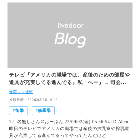
犯して逮捕されて女子刑務所に服役した前科持ちロO美少
女) 21: ななしさん 2026/08/05(水) 19:29:02.482
ID:7cMAWPuX0 ナディア ↑クリックお願いします↑引用
元:http://tekito.2ch.sc/test/read.cgi/news4vip/1785923470/ ↓
コメントお願いします↓
テレビ『アメリカの職場では、産後のための部屋や
道具が充実してる進んでる』私「へー」→ 司会の
人がさらりと言ったことが
修羅ママ速報
投稿日時：2026/08/06 19:40
衝撃
修羅場
12: 名無しさん＠おーぷん 22/09/02(金) 05:36:54 ID:Abcn
昨日のテレビでアメリカの職場では産後の搾乳室や搾乳道
具が充実してる進んでるってやってたんだけど