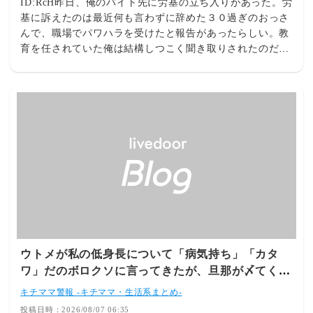
ID:RcH昨日、俺のバイト先に労基の立ち入りがあった。労
基に訴えたのは最近何も言わずに辞めた３０過ぎのおっさ
んで、職場でパワハラを受けたと報告があったらしい。教
育を任されていた俺は結構しつこく聞き取りされたのだ
が、パワハラなど一切なかったとありのままにお答えし
た。引用元: ・その神経がわからん！その42
ウトメが私の低身長について「病気持ち」「カタ
ワ」だのボロクソに言ってきたが、旦那が〆てくれ
て大人しくなった。そんな中、久しぶりに母に会い
キチママ警報 -キチママ・生活系まとめ-
に行くと… → 衝撃の展開
投稿日時：2026/08/07 06:35