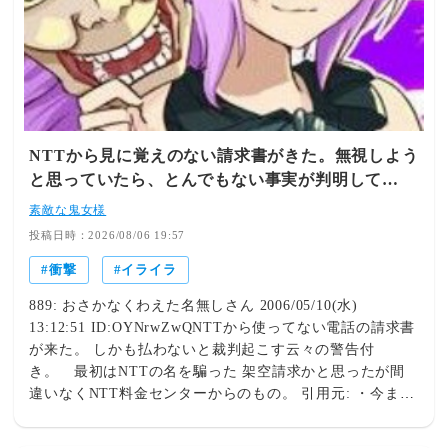
くわからない体験的なやつって良いよな 今の嗜好にも何
かしら影響ありそう 6: ななしさん 2026/08/05(水)
18:52:10.089 ID:Q1UniQv30 ちびまる子ちゃん好きになっ
て自分でもとまどった 7: ななしさん 2026/08/05(水)
18:52:21.629 ID:njTGpV8N0 アニメなんぞ見ていたらろく
な大人になれないぞ 8: ななしさん 2026/08/05(水)
18:55:11.634 ID:lzHt8PtJ0 ピカチュウ 9: ななしさん
NTTから見に覚えのない請求書がきた。無視しよう
2026/08/05(水) 18:55:33.772 ID:zJ0dBmVe0 アニメにはい
と思っていたら、とんでもない事実が判明して…
ないな 11: ななしさん 2026/08/05(水) 18:56:26.183
ID:gAVN/0Di0 ショコラお姉ちゃん 12: ななしさん
素敵な鬼女様
2026/08/05(水) 18:56:32.966 ID:QSJRJvMk0 森島はるか
投稿日時：2026/08/06 19:57
13: ななしさん 2026/08/05(水) 18:57:08.552
衝撃
イライラ
ID:obrbZiVW0 星井美希ちゃん でもガチ恋したとて俺の嫁
ではダメなんだわ プロデューサーかあまとうでなきゃ 15:
889: おさかなくわえた名無しさん 2006/05/10(水)
ななしさん 2026/08/05(水) 19:01:20.518 ID:d11NTCa40
13:12:51 ID:OYNrwZwQNTTから使ってない電話の請求書
>>1 ケンケンに寝Oられてどんな気持ち？ 18: ななしさん
が来た。 しかも払わないと裁判起こす云々の警告付
2026/08/05(水) 19:17:18.973 ID:x+/Lb44y0 久石奏 19: な
き。 最初はNTTの名を騙った 架空請求かと思ったが間
なしさん 2026/08/05(水) 19:22:16.030 ID:OYvYanGJ0 ル
違いなくNTT料金センターからのもの。 引用元: ・今まで
ザミーネ 20: ななしさん 2026/08/05(水) 19:28:30.612
生きてきて凄く衝撃的だった体験 21度目
ID:mbpJ6sGo0 神メモのアリスちゃん(原作最終巻で殺人を