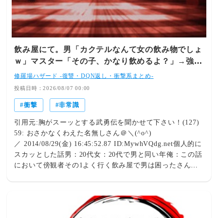
飲み屋にて。男「カクテルなんて女の飲み物でしょ
ｗ」マスター「その子、かなり飲めるよ？」→強気
だった男の態度が一変して…
修羅場ハザード -復讐・DQN返し・衝撃系まとめ-
投稿日時：2026/08/07 00:00
衝撃
非常識
引用元:胸がスーッとする武勇伝を聞かせて下さい！(127)
59: おさかなくわえた名無しさん＠＼(^o^)
／ 2014/08/29(金) 16:45:52.87 ID:MywhVQdg.net個人的に
スカッとした話男：20代女：20代で男と同い年俺：この話
において傍観者その1よく行く飲み屋で男は困ったさんポ
ジション。俺酒強いんですアピールを毎回毎回する奴。酒
飲みたての大学生じゃあるまいし、いちいちウザい。