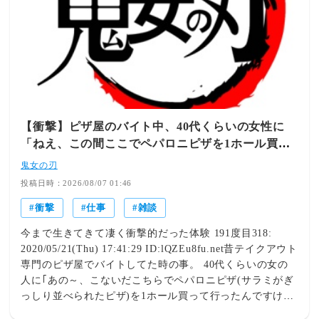
【衝撃】ピザ屋のバイト中、40代くらいの女性に
「ねえ、この間ここでペパロニピザを1ホール買っ
たのですが…」と話しかけられ…
鬼女の刃
投稿日時：2026/08/07 01:46
衝撃
仕事
雑談
今まで生きてきて凄く衝撃的だった体験 191度目318:
2020/05/21(Thu) 17:41:29 ID:lQZEu8fu.net昔テイクアウト
専門のピザ屋でバイトしてた時の事。 40代くらいの女の
人に｢あの～、こないだこちらでペパロニピザ(サラミがぎ
っしり並べられたピザ)を1ホール買って行ったんですけ
ど…｣と申し訳なさそうに言われ(なんかやらかした？！)