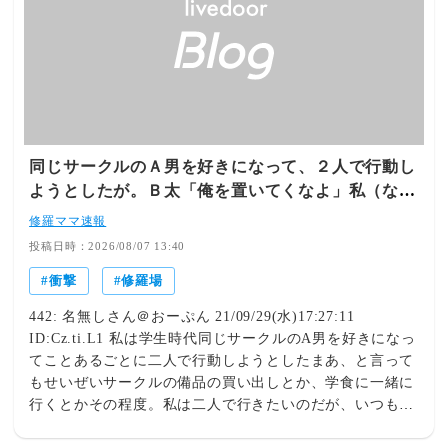
同じサークルのＡ男を好きになって、２人で行動し
ようとしたが。Ｂ太「俺を置いてくなよ」私（なん
でいつも出てくる！？）→ すると・・・
修羅ママ速報
投稿日時：2026/08/07 13:40
衝撃
修羅場
442: 名無しさん＠おーぷん 21/09/29(水)17:27:11
ID:Cz.ti.L1 私は学生時代同じサークルのA男を好きになっ
てことあるごとに二人で行動しようとしたまあ、と言って
もせいぜいサークルの備品の買い出しとか、学食に一緒に
行くとかその程度。私は二人で行きたいのだが、いつもい
つもA男の友達のB太がついてくる