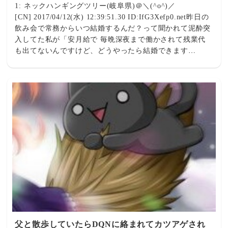
1: ネックハンギングツリー(岐阜県)＠＼(^o^)／
[CN] 2017/04/12(水) 12:39:51.30 ID:IfG3Xefp0.net昨日の
飲み会で常務からいつ結婚するんだ？って聞かれて泥酔突
入してた私が「安月給で 毎晩深夜まで働かされて残業代
も出てないんですけど、どうやったら結婚できます
か？」 って答えたらしくて出社即謝罪させられ
た https://twitter.com/Iha_tks3/status/851781016234508289
引用元: ・常務｢いつ結婚するんだ？｣ ワイ｢安月給で残業
代なしで深夜まで働かされてんのに結婚できますか？｣ ⇒
父と散歩していたらDQNに絡まれてカツアゲされ