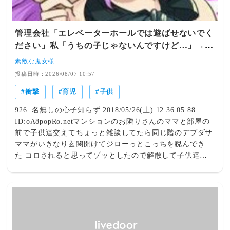
それと靴箱の上に飾っていたハーキマーダイヤモンドとか
その他水晶のルースとか小物とか結晶とか。 どう考えて
も弟嫁が持って帰ったとしか考えられないので実家に電話
管理会社「エレベーターホールでは遊ばせないでく
したら、帰っていない。 つか妊娠後期にあんな重い物を
ださい」私「うちの子じゃないんですけど…」→ま
持って一体どこに行った？ はじめは笑っていた両親にな
さかの展開になり…
ぜか私が弟嫁になにかしたんじゃないのかと責められて、
素敵な鬼女様
とりあえずは解放されたところ。 だがまだ弟嫁と連絡が
投稿日時：2026/08/07 10:57
つかない。 なぜあんな重い物をいきなり持って走って逃
衝撃
育児
子供
げたのか。 我が家の玄関の飾り物を全て持ち去る事に何
の意味があるのか。 なぜ私が悪いみたいに責められるの
926: 名無しの心子知らず 2018/05/26(土) 12:36:05.88
か。 なんかいろいろ衝撃的だった。
ID:oA8popRo.netマンションのお隣りさんのママと部屋の
前で子供達交えてちょっと雑談してたら同じ階のデブダサ
ママがいきなり玄関開けてジローっとこっちを睨んでき
た コロされると思ってゾッとしたので解散して子供達を
部屋に避難させた 新築マンションで引っ越した時も挨拶
に行ってもいつも不在で出て来ないから変な人だな、とは
思ったけど そこの子もうちの子供と同じくらいの子供い
るのによくそんな態度取れるなー 子供がハブられても良
いのかな？ 引用元: ・[ｶﾁﾝ!]最近あった育児にまつわる嫌
な事[ﾑｯｶｰ!]158