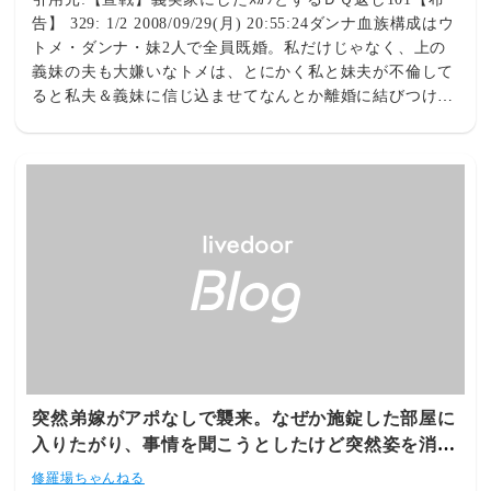
告】 329: 1/2 2008/09/29(月) 20:55:24ダンナ血族構成はウ
トメ・ダンナ・妹2人で全員既婚。私だけじゃなく、上の
義妹の夫も大嫌いなトメは、とにかく私と妹夫が不倫して
ると私夫＆義妹に信じ込ませてなんとか離婚に結びつけた
いと色々やってくれていた。で、昨年トメの祈りむなしく
子供に恵まれた我が家。
突然弟嫁がアポなしで襲来。なぜか施錠した部屋に
入りたがり、事情を聞こうとしたけど突然姿を消し
た。何がしたかったの？気持ち悪い…あ、置物無く
修羅場ちゃんねる