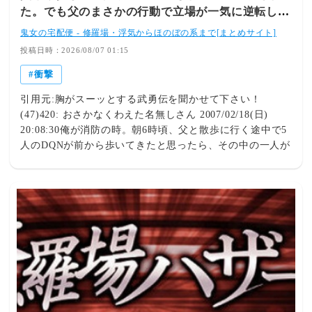
た。でも父のまさかの行動で立場が一気に逆転し
て…
鬼女の宅配便 - 修羅場・浮気からほのぼの系まで[まとめサイト]
投稿日時：2026/08/07 01:15
衝撃
引用元:胸がスーッとする武勇伝を聞かせて下さい！
(47)420: おさかなくわえた名無しさん 2007/02/18(日)
20:08:30俺が消防の時。朝6時頃、父と散歩に行く途中で5
人のDQNが前から歩いてきたと思ったら、その中の一人が