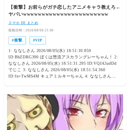
【衝撃】お前らがガチ恋したアニメキャラ教えろ←
ヤバいwwwwwwwwwwwwwwwwwwwwwww
スマホ DE まとめ
投稿日時：2026/08/06 21:00
衝撃
VIP
1: ななしさん 2026/08/05(水) 18:51:10.850
ID:BhZDRG390 ぼくは惣流アスカラングレーちゃん！ 2:
ななしさん 2026/08/05(水) 18:51:31.295 ID:VQJA3adDd
でじこ 3: ななしさん 2026/08/05(水) 18:51:54.360
ID:fn+TwMS4M キュアミルキーちゃん 4: ななしさん
2026/08/05(水) 18:51:59.581 ID:1hgVa51C0 じゃいこ 5: な
なしさん 2026/08/05(水) 18:52:06.898 ID:iJJ6iIuH0 3歳く
らいの時に見たうさぎアニメ 今考えると獣人だなw 14: な
なしさん 2026/08/05(水) 18:57:24.375 ID:OiBicPNKM >>5
なにそれきになる 16: ななしさん 2026/08/05(水)
19:05:26.481 ID:iJJ6iIuH0 >>14 何なのか覚えてないけど
うさぎだったのは覚えてる 17: ななしさん 2026/08/05(水)
19:10:54.859 ID:xoETlOjkM >>16 そういう小さい頃のよ