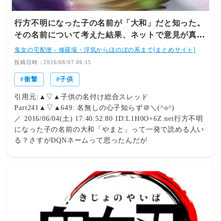
てられなくて転けたら母がマッサージ棒で私の足を再びぶ
ん殴ってきた。バキィッ！みたいな不穏な音が聞こえて
行方不明になった子の名前が「大和」だと知った。
gkbr。あんたのせいで！とかあたしを巻き込むんじゃな
その名前について考えた結果、ネットで意見が真っ
い！と言いながら文字通りのタコ殴りでブラックアウトし
二つになっていて…
つつある意識を気合いで保たせつつ猫用出入り口の扉を開
鬼女の宅配便 - 修羅場・浮気からほのぼの系まで[まとめサイト]
けて助けてー！杀殳されるー！と力の限り叫んでみた。こ
投稿日時：2026/08/07 06:15
こで力尽き、目が覚めて母妹と旦那の顔を見てあー生きて
衝撃
子供
たーと感動したw両脚複雑骨折に鼻と頬骨もバキバキ、手
の指も何本かおかしな方向に旅立ってたみたい。母は檻付
引用元:▲▽▲子供の名付け総合スレッド
き病院に入った。たぶんもう出てこないんじゃないかな。
Part241▲▽▲649: 名無しの心子知らず＠＼(^o^)
ウトメは母のアグレッシブさに恐怖したみたいで、私に謝
／ 2016/06/04(土) 17:40:52.80 ID:L1H0O+6Z.net行方不明
罪して本当に大人しくなった。
になった子の名前の大和「やまと」って一発で読める人い
る？さすがDQNネームって思ったんだが