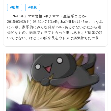
衝撃
母親
264 :キチママ警報 -キチママ・生活系まとめ-
2015/03/02(月) 08:32:47 ID:eEq 私の身長は145㎝。ちなみ
に27歳。家系的にみんな背が150㎝あるかないかだから遺
伝的なもの。病院でも見てもらった事もあるけど病気の類
いではない。けどこの低身長をウトメは病気持ちだの前世
の行いが云々だのカタワがうちの家系に紛れ込んでしまっ
ただのと馬鹿の１つ覚えのように繰り返してた。旦那にこ
っぴどく〆られたからか大人しくなって旦那に感謝して
た。ある時ご近所さんから柿のお裾分けを大量に貰ったの
で実家に少し持っていくことにした。3ヶ月ぶりくらいに
母の顔を見たけど鬱っぽくなってる時の顔になってた。
(もともと鬱持ち)何かあったのかなーと思い、母に「最近
どう？」と聞いたら目がキッ！となって床を手に持ってた
トゲトゲ付きのマッサージ棒で殴りながら怒鳴ってくる。
どうもウトメは大人しくなった訳ではなく、私に言ったら
旦那に〆られる→嫁母で憂さ晴らし！となったみたいで母
に日に何度も電話をかけてきてたみたいだった。ウトメ何
してくれとんじゃぁぁぁ！！と思ってたら脛に衝撃。立っ