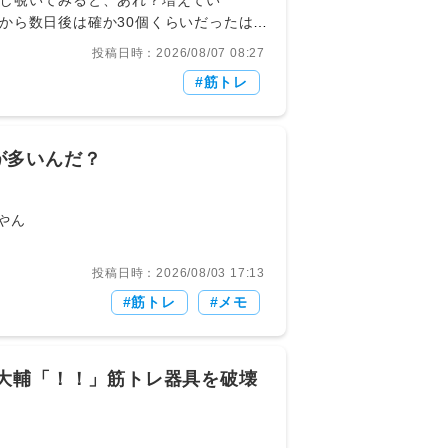
し覗いてみると、あれ？増えてい
から数日後は確か30個くらいだったは
るブログに拍手を頂けるとはどんな方が
投稿日時：2026/08/07 08:27
つかない。でも、それがキッカケとな
筋トレ
ないのか？】を自分なりに考えてみた。
っ？どういう意味？？ はい、 その説
ば家族と遠方に住んでおりなかなか会えな
りたい。ボランティア精神のある人は自
が多いんだ？
人は、それがいつか利益に結びつけばと
等、人により様々だろうが、多くの人は
自分を見て欲しい・他人から認められた
gaAftA0 すぐキレるやん
自分には全く無く、だから投稿が続かな
？ ですが、1. 現在の生活を手に入れ
投稿日時：2026/08/03 17:13
生活をしている（そんな感覚だ）。この素
筋トレ
メモ
前述したが、私は過去に15年もの間ネッ
HPのアップデートに追われていた。ま
、そして「お客様にご心配・ご迷惑をかけ
ー精神（死語かな？）で行っていた。そ
大輔「！！」筋トレ器具を破壊
いわゆる誹謗中傷じみたコメントやメール
ら、誹謗中傷をする人間というのは妬み
る情報や本を読めば解る事だ。そんな人