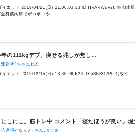
3 ID:HRARWuV20 筋肉体操を毎日腕立て腹筋背筋スクワットやって
ど全身筋肉痛でボロボロや
年の112kgデブ、痩せる兆しが無し…
ト速報＠2ちゃんねる
1: 名無しダイエット 2019/12/15(日) 13:35:06.523 ID:oSKSOj/P0 何故や
「にこにこ」筋トレ中 コメント「寝たほうが良い」堀
信遅報@なんJ・おんJまとめ