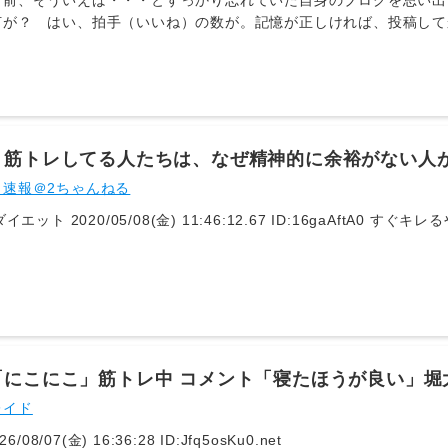
ど前、そういえば・・・とすっかり忘れていた自身のブログを思い出
何が？ はい、拍手（いいね）の数が。記憶が正しければ、投稿して
て日付も確認してみると、1月22日の投稿だ。約7か月も経過してい
だろう・・・と想像してみるがさっぱり分からない、というか見当が
の投稿を思い立った。という事で、このブログの投稿が【なぜ続か
は簡単で、【なぜ自ら幸せな生活を壊す必要があるのか？】 だ。え
前に、【なぜ人はSNSの投稿をするのだろうか？】を考える。例え
、近況報告として行っている。若者であれば、インフルエンサーにな
】筋トレしてる人たちは、なぜ精神的に余裕がない人
分野に於ける情報を世のため人の為に惜しみなく公開する。欲のある
ト速報＠2ちゃんねる
っている。はたまた以前の私のように仕事の為やらなければならない
欲求 】を満たす為にやっているのではないのだろうか。人間には「
1: 名無しダイエット 2020/05/08(金) 11:46:12.67 ID:16
う欲求は誰にでもあるもので自然な行為であると思うがそれが現在の
、正確には投稿をしない、と言い方を変えた方が正しい。それは？？
十年も頑張った。2. そして夢を叶えた。3. 今は毎日、夢の中で
生活を何故わざわざ人目に晒す必要があるのか？と心底思っている。
で生計を立てていた。生計を立てる為に毎日欠かさずブログの投稿と
ので、しかも誰に言われてやるでもない個人経営＝100%自己責任
いう性格的マインドからと、「絶対に夢を叶える！」というハングリ
「にこにこ」筋トレ中 コメント「寝たほうが良い」堀
5年の間でネットのネガティブな部分も経験した。それは？ はい、
レイド
情報過多の時代で、疑問に思う事は調べれば何でも解決できる。だか
ンプレックスの塊、または暇人、というのが心理学や精神科医が発す
6/08/07(金) 16:36:28 ID:Jfq5osKu0.net