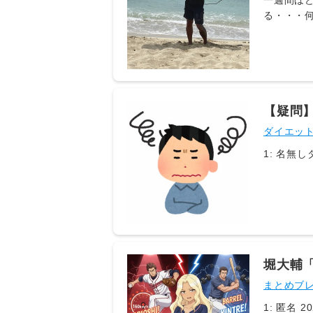
一週間ほ
る・・・
ず。改め
くれたの
り、今日
出た答え
明をする
い環境故
【疑問
分の専門
ダイエッ
必死にな
【 承認
い」とい
い、いや
る為に何
晴らしい
トの世界
ぁ仕事な
ない」と
堀大輔
れ故、1
まとめブ
だ。今は
嫉妬、コ
1: 匿名 202