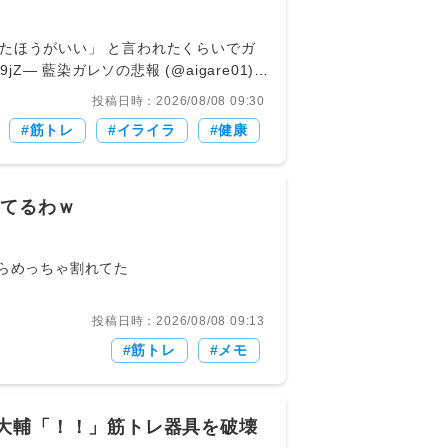
投稿日時：2026/08/08 09:30
1/1170x2532/EeVG9r7htX_Q-Xzv.mp4?
筋トレ
イライラ
健康
げぇトークン】堀江
ｗ 【画像】あのちゃ
してるわｗ
紋 【朗報】女子ビーチ
ャンボリお姉さ
7(水) 17:37:43.813 ID:Y/A2ssQX0 気づいたらめっちゃ割れてた
投稿日時：2026/08/08 09:13
筋トレ
メモ
大輔「！！」筋トレ器具を破壊