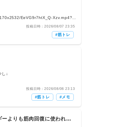
1/1170x2532/EeVG9r7htX_Q-Xzv.mp4?
430059663360/vid/avc1/1170x2532/EeV
投稿日時：2026/08/07 23:35
筋トレ
:A1oYax1qM ※画像は少し↓
投稿日時：2026/08/06 23:13
筋トレ
メモ
ギーよりも筋肉回復に使われる