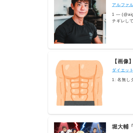
果ｗｗ
アルファ
1 — (@aigare01) ショートスリーパー"堀大輔"、 配信中
チギレしてしまうw やっぱ睡眠って大事だな#堀大輔 pic.twitter.c
August 7,
https://
tag=29 関連記事 【これは重い】道頓堀火災、原因はたばこの不始末か 元店員の男性を書類送検 【動画】道頓堀で日
本人女と韓国
貴文さん「
ん、堀北真希だ
【画像
「サナエト
ダイエッ
バレー選手（
ん、水着解禁ｗｗｗｗｗｗｗｗｗ
wwwwww
堀大輔