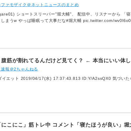
ｗｗ
ルファモザイク＠ネットニュースのまとめ
、リスナーから 「寝たほうがいい」 と言われたくらいでガ
om/wv0l6o09jZ— 藍染ガレソの悲報 (@aigare01)
 2026
video.twimg.com/amplify_video/2085543430059663360/vid/avc
人女の殴り合いが発生WWWWWWWWWWWWWWWWWWWWWWWWWWW 【す
周りとは明らかに違うなって」→自分が頭いいと気づいた瞬間を語ってしまうｗｗ
ったｗｗｗｗｗｗｗｗｗｗｗｗｗｗｗｗｗｗｗｗｗｗｗｗｗ 【悲報】堀江貴文、ロケット解説動画に
】腹筋が割れてるんだけど見てく？ ← 本当にいい体
ークンの解説お願い」ツッコミ殺到…過去の「すげえトークン」発言動画削除も波
ト速報＠2ちゃんねる
24）「グラビアがやりたい」→ スタイルがガチすぎると話題にｗｗｗｗｗ 【画像】ジ
 【画像】金メダリストのアリサ・リウちゃん、アレが判明しアメリカで炎上
1: 名無しダイエット 2019/04/1
w
「にこにこ」筋トレ中 コメント「寝たほうが良い」堀