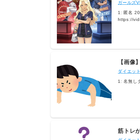
ガールズV
1: 匿名 202
https://
tag=29vid
G9r7htX_
【画像
ダイエッ
筋トレ
エネル