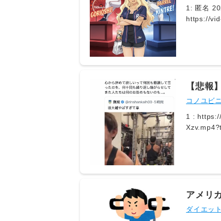
1: 匿名 202
https://
tag=29vid
G9r7htX_
【悲報
トにブ
コノユビ
1 : https://video.twimg.com/amplify_video/2085543430059663360/vid/avc1/1170x2532/EeVG9r7htX_Q-
Xzv.mp4?
アメリ
ダイエッ