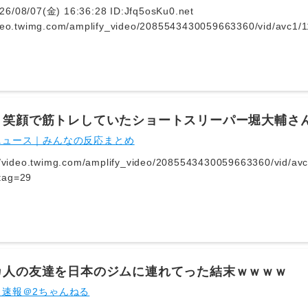
6/08/07(金) 16:36:28 ID:Jfq5osKu0.net
video.twimg.com/amplify_video/2085543430059663360/vid/avc
eo.twimg.comhttps://video.twimg.com/amplify_video/2085543
Q-Xzv.mp4?tag=29
】笑顔で筋トレしていたショートスリーパー堀大輔さ
チ切れて豹変
ニュース｜みんなの反応まとめ
tag=29
カ人の友達を日本のジムに連れてった結末ｗｗｗｗ
ト速報＠2ちゃんねる