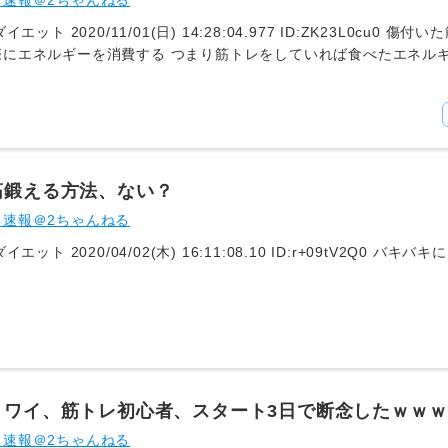
ト速報＠2ちゃんねる
7 ID:ZK23L0cu0 傷付いた筋肉を修復する際に筋肉は成長するわけ
る つまり筋トレをしていれば食べたエネルギーが脂肪に行く前に筋肉の回復に使わ
れるのだ この効果が一番でかいと思うんだが数値化できないんだよなこれ
筋鍛える方法、ない？
ト速報＠2ちゃんねる
1: 名無しダイエット 2020
】ワイ、筋トレ初心者、スタート3日で断念したｗｗｗ
ト速報＠2ちゃんねる