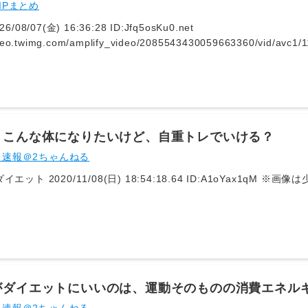
IPまとめ
6/08/07(金) 16:36:28 ID:Jfq5osKu0.net
video.twimg.com/amplify_video/2085543430059663360/vid/avc
eo.twimg.comhttps://video.twimg.com/amplify_video/2085543
Q-Xzv.mp4?tag=29
】こんな体になりたいけど、自重トレでいける？
ト速報＠2ちゃんねる
1: 名無しダイエット 2020/11/08(日) 18:54:18.64 ID
がダイエットにいいのは、運動そのものの消費エネル
ギーが大きいからなんだよ。