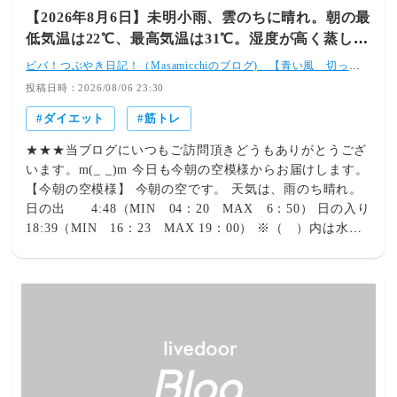
【2026年8月6日】未明小雨、雲のちに晴れ。朝の最
低気温は22℃、最高気温は31℃。湿度が高く蒸し暑
いので適宜、水分補給を。/ LSD練習＆フィット
ビバ！つぶやき日記！（Masamicchiのブログ) 【青い風 切って
走れ！あの島へ♪】
ネス(木曜日）
投稿日時：2026/08/06 23:30
ダイエット
筋トレ
★★★当ブログにいつもご訪問頂きどうもありがとうござ
います。m(_ _)m 今日も今朝の空模様からお届けします。
【今朝の空模様】 今朝の空です。 天気は、雨のち晴れ。
日の出 4:48（MIN 04：20 MAX 6：50） 日の入り
18:39（MIN 16：23 MAX 19：00） ※（ ）内は水戸
市の昨年のピーク平均記録です。 前日と比べて日の出時
刻は1分遅れ、日の入り時刻は1分早まりました。 夏至以
降の日の出は、4時20分をピークに折り返しが始まりまし
た。 日の入り時刻も、夏至を通過して折り返しが始まり
ました。 規則正しい生活が乱れがちですが、睡眠や食事
をしっかりとって体調を整えておきましょう。 《本日の
気温》 最高気温は、 ３０．
８°C 最低気温は、 ２２．