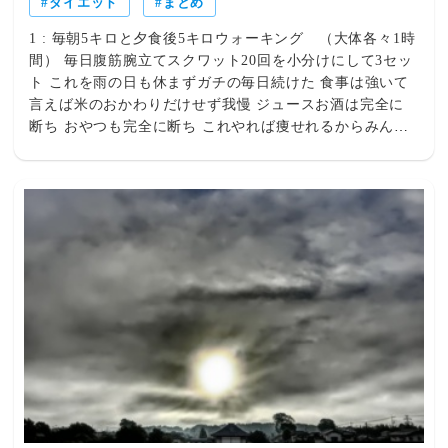
ダイエット
まとめ
1 : 毎朝5キロと夕食後5キロウォーキング （大体各々1時
間） 毎日腹筋腕立てスクワット20回を小分けにして3セッ
ト これを雨の日も休まずガチの毎日続けた 食事は強いて
言えば米のおかわりだけせず我慢 ジュースお酒は完全に
断ち おやつも完全に断ち これやれば痩せれるからみんな
も頑張ろ ちなみに178 2 : おう頑張ったなクソデブ 3 : き
っかけは健康診断 血圧も上がり気味やからそろそろ運動
しなさいって言われた