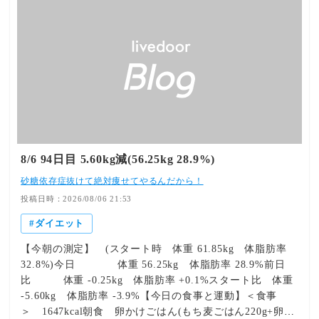
ねることが、とんでもないところに行くただ一つの道なん
苦痛を感じているときに援助や励ましを提供する行動も含
だなとというふうに感じています。」 「特別なことをす
まれる」とあります。相手の為にと想像力を働かせて、考
るために特別なことをするのではない、特別なことをする
えて行動するということは尊いことだと思います。この
ために普段どおりの当たり前のことをする。」 （イチロ
「思いやり」があるからこそ、社会、職場や家族や友人な
ー） 【今日の一言 その２】 「色んなことが足りな
どの人間関係等のコミュニティーが成り立っていると思い
い、人って。それを自分なりの完璧を追い求めて進んでい
ます。しかし、その後が問題です。自分が「思いやり」と
くのが人生だと思うんですよね。不完全であるというのは
思ってした行動の後に、自分の思い通りの反応が返ってこ
いいなって。生きていく上で、不完全だから進もうとでき
ないとガッカリしたり、イライラしたり。そんなことはあ
るわけで、そういうことを改めて考えさせられる。見つめ
りませんか？それは誰のための「思いやり」だったのかと
合える。そこに向き合えるというのはよかったなと思いま
云えば、相手のためではなく「自分のため」です。自分が
8/6 94日目 5.60kg減(56.25kg 28.9%)
す。」 （イチロー） 【今日の一言 その３】 「大切な
「良いひと」であるためにやったことなのです。自分自身
砂糖依存症抜けて絶対痩せてやるんだから！
のは、自分の持っているものを活かすこと。そう考えられ
に当てはめるとわかりやすいと思います。いただいたプレ
るようになると、可能性が広がっていく。」 （イチロー)
投稿日時：2026/08/06 21:53
ゼントが全く趣味のものではなかったとき、むしろ嫌いな
今日も名言の一言をありがとうございます。 ↓ローラー台
ものであったとき。想像してみて下さい。相手の為に良か
ダイエット
＆フィットネス地道にがんばれ！ と声援を送ってくれる
れと思ってやることは悪いことではありません。そして、
方は励みになりますので ポチッと応援してくださると嬉
それが相手が望むことと合致することもあります。ただ、
【今朝の測定】 (スタート時 体重 61.85kg 体脂肪率
しいです！ にほんブログ村ランキングに参加していま
相手の感じ方・考えをコントロールすることは出来ないの
32.8%)今日 体重 56.25kg 体脂肪率 28.9%前日
す。 にほんブログ村 一日一回ポチッとして応援いただけ
です。プレゼントした思いやりの後は、相手の反応は相手
比 体重 -0.25kg 体脂肪率 +0.1%スタート比 体重
ると嬉しいです♪。 おかげさまで励みになっています。あ
の物ですいらないプレゼントだったとしても、思いやりと
-5.60kg 体脂肪率 -3.9%【今日の食事と運動】＜食事
りがとうございます。 応援頂きありがとうございまし
して相手が受け取ってくれたり、さらに好意的なお返しが
＞ 1647kcal朝食 卵かけごはん(もち麦ごはん220g+卵1