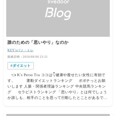
テトチップス あっさり塩味＊ベビーチーズ
んだ。(^_^;) 若い女性の髪型と化粧が今と全然違うね。
時代を感じます。 当時は、聖子ちゃんカットが当たり前
で皆真似していましたね。 そんな髪型がチラホラ。 曲名
は、ALL ABOUT YOU！ 伊藤たけしさん若いですね！
安藤まさひろさんも若いですね。 【本日のトレーニン
グ】 ☆休みは、いつものジョギング継続です。 ジョギン
グと歩くことは身体（筋力維持）と脳のリフレッシュに良
誰のための「思いやり」なのか
いです。 （ストレッチ関係） 腰割り体操（１４００
KEY'sパソ・トレ
回） これも筋トレです。ロードバイク乗りでも鍛える筋
肉と思っています。 ★股関節のストレッチ、大臀筋を中
投稿日時：2026/08/06 23:21
心に鍛えます。（トライアスロン選手の中尾友一さんやイ
ダイエット
チロー選手もやっています。）お尻が小さくなり、ヒップ
アップし、下半身の強化に最適です。 腰ひねり（左右各
👈 K's Perso Tra ココは👇健康や瘦せたい女性に有効で
１００回） ★腰のくびれが出てきます。お腹周りを引き
す。 運動ダイエットランキング ポポチっとお願
締めます。 骨盤回し（左右各１００回） ★下半身のリン
いします 人脈・関係者理論ランキング 中央競馬ランキン
パの流れを良くして、下半身のむくみをとります。 バッ
グ セラピストランキング 「思いやり」とは何でしょう
クランジ（５０回） ★体幹を鍛える四股踏み重心が安定
か誰しも、相手のことを思って行動したとことがあるでし
します。 バックランジは毎日最低でも１００回以上はや
ょう。「思いやり」の意味を調べると、「他人の気持ちを
り続けたいですね。 今日も一日ボチボチ行きましょう。
理解し、その人の立場や状況に配慮する心の持ち方を指す
【今日の一言 その１】 「やっぱり、小さなことを重
言葉である。他人の感情や状況を尊重し、その人が困難な