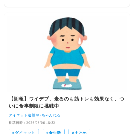
た。 世界人類が平和でありますように。 日本が平和であ
あったり…そのようなこともあるかもしれませんがそれは
個+納豆)、ハーゲンダッツ(ミニカップ)1個昼食 もち麦ご
りますように。 今日一日が皆さんにとって、良い一日で
自分自身もしかり。良くも悪くも、相手を尊重し、コント
はん220g、蒸し鶏、ブロッコリー、即席みそ汁間食 缶カ
ありますように。 送信者 頑張れ！日本 <img
ロールしようとしないことが思いやりなのではないでしょ
フェオレ1本夕食 お味噌汁(卵、しめじ、人参、キャベ
src="https://lh3.googleusercontent.com/-
うか。私自身がちゃんとできているかと云えば…まだまだ
ツ、わかめ)、冷奴、パイナップル108g朝食のアイスクリ
未熟なのですが、他者の行動をみると「あ、自分もそうか
ームと夕食のパイナップルはいただきものです。今日の夜
もな」と振り返るきっかけになることは多いです。自分が
もあまりお腹が空かずお米の代わりにパイナップルを食べ
「相手の為に」と思って行動する時に、自分の為になって
ました。最近、もち麦ごはんを220gまで増量し、その上実
いないだろうかと一度立ち止まるようにしています。他人
はもち麦の配合を1：1と増やしたのでその影響であまりお
のふり見てわがふり直せという言葉もありますが･･わめき
腹空かないかな？？？若干胃もたれも感じてます。あの
散らしたり、自分の正しさを押し付けるような言い方をし
ね、砂糖爆食の期間がとんでもなく長かったから胃の消化
ている人を見ると、「自分も気を付けよう」と思います。
力が落ちてるのかなと思っていて。体感で。砂糖ってサラ
それでも、相手に拒絶されると少しがっかりしてしまうこ
サラーって吸収しそうじゃない？だから胃が働かなくなっ
ともあるのですが、そんな時は「あ～自分の為にしていた
てるんだと思う。そこでもち麦ごはんのもち麦の量増やし
のかもな」と振り返ってお終いにするようにしています。
たりしてるからすんごい胃が頑張ってるのだと思われま
それぞれ、経験してきたことや、生きてきた環境、そこか
す。＜運動＞ストレッチ＆筋トレ
【朗報】ワイデブ、走るのも筋トレも効果なく、つ
ら得てきた考え方・価値観は異なります。「自分がこうだ
いに食事制限に挑戦中
から、こう」とか、「普通はこうでしょ」とか当てはまら
ないことが多いと思っていいと思います。器の大きい人は
ダイエット速報＠2ちゃんねる
難なくやってのけてしまうんだろうな…とまだまだ未熟な
投稿日時：2026/08/06 18:32
私は思うのでしたKEY 方法については個人により異な
ダイエット
食生活
まとめ