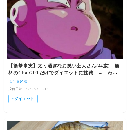
【衝撃事実】太り過ぎなお笑い芸人さん(44歳)、無
料のChatGPTだけでダイエットに挑戦 → わず
か3ヶ月で20キロ減の激ヤセに成功！！すげえええ
はちま起稿
え
投稿日時：2026/08/06 13:00
ダイエット