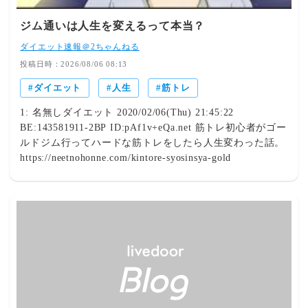
に、どうして痩せないの？」毎日食事に気を付けている。
甘いものも我慢している。ウォーキングも始めた。それな
ジム通いは人生を変えるって本当？
のに…「体重が全然減らない。」鏡を見るたびにため息が
ダイエット速報＠2ちゃんねる
出てしまう。「もう年齢のせいかな…」「私にはダイエッ
トは無理なのかな…」そんなふうに思っていませんか？で
投稿日時：2026/08/06 08:13
も、安心してください。実は、ダイエットがうまくいかな
ダイエット
人生
筋トレ
い理由は「あなたの意志が弱いから」ではありません。む
しろ、多くの方が一生懸命頑張っているからこそ、間違っ
1: 名無しダイエット 2020/02/06(Thu) 21:45:22
た方法で遠回りしてしまっているのです。40代・50代にな
BE:143581911-2BP ID:pAf1v+eQa.net 筋トレ初心者がゴー
ると、若い頃とは体の仕組みが大きく変わります。筋肉量
ルドジム行ってハードな筋トレをしたら人生変わった話。
の低下、基礎代謝の減少、更年期によるホルモンバランス
https://neetnohonne.com/kintore-syosinsya-gold
の変化、ストレスや睡眠不足…。これらが複雑に絡み合
い、「痩せにくい体」を作ってしまいます。しかし逆に言
えば、その仕組みを理解すれば体は必ず変わります。今回
は、多くの方が知らずにやってしまう「ダイエットの落と
し穴」と、その乗り越え方を医学・栄養学・心理学の視点
から分かりやすく解説します。ダイエットしているのに体
重が減らないのはなぜ？まず知っていただきたいのは、
「体重が減らない＝脂肪が減っていない」ではありませ
ん。ここを勘違いしてしまう方が本当に多いのです。体重
は、・水分量・筋肉量・便の量・塩分摂取量・女性ならホ