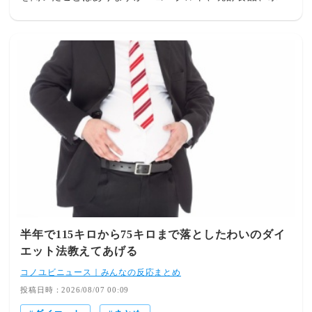
をとる …いろいろな情報があるかと思います。その摂取
方法がポイントとなります。腸はたくさんの腸内細菌がい
ますが、いろんな菌を取り入れることが良いです。例え
ば、ひとつに発酵食品を摂取するといっても 、いろんな
種類の発酵食品を摂取することをお勧めします。発酵食品
には🍀味噌🍀納豆🍀キムチ🍀ヨーグルト🍀チーズ🍀甘酒🍀
ぬか漬けなどなど他にもあると思いますが、 毎日同じ一
つの発酵食品だけ…ではなく複数摂れるとベストです。た
だ、好み、体の調子やアレルギー、内服の関係などで摂取
できない場合もありますので、注意してくださ
い。 KEY 方法については個人により異なる場合もあ
ります。気軽にご相談ください。
半年で115キロから75キロまで落としたわいのダイ
エット法教えてあげる
コノユビニュース｜みんなの反応まとめ
投稿日時：2026/08/07 00:09