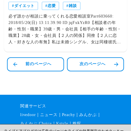
うようなもの。焦らず続けた人だけが、その先の景色を見
ダイエット
恋愛
雑談
ることができます。落とし穴⑦ 睡眠不足は「食欲を増や
す薬」を飲んでいるようなもの睡眠を軽く考えていません
必ず誰かが相談に乗ってくれる恋愛相談室Part603660:
か？実は睡眠不足はダイエットの大敵です。睡眠時間が短
2018/05/20(日) 13:11:39.90 ID:jqFxkYzR0【相談者の年
くなると、食欲を抑えるホルモン「レプチン」が減少しま
齢・性別・職業】39歳・男・会社員【相手の年齢・性別・
す。反対に、食欲を増やすホルモン「グレリン」が増加し
職業】28歳・女・会社員【２人の関係】同僚【２人に恋
ます。つまり、「もっと食べたい！」という状態を脳が作
人・好きな人の有無】私は未婚シングル、女は同棲彼氏あ
ってしまうのです。さらにストレスが続くとコルチゾール
り
というホルモンが増えます。コルチゾールが高い状態で
は、・脂肪をため込みやすい・血糖値が上がりやすい・内
前のページへ
次のページへ
臓脂肪が増えやすいということが分かっています。だから
私は、「睡眠もトレーニングの一つですよ。」とお伝えし
ています。痩せる人ほど、よく眠っています。「甘いもの
は別腹」は本当？実は…半分本当です（笑）ただし、お腹
ではなく脳の話です。甘いものを見ると、脳内ではドーパ
ミンという「快感ホルモン」が分泌されます。これは「ま
た食べたい！」という学習を繰り返す仕組みです。つま
関連サービス
り、ケーキを見るだけで食べたくなるのは、意志が弱いか
livedoor
ニュース
Peachy
みんかぶ
らではありません。脳が学習しているからです。だからお
みんかぶ Choice
Kstyle
株探
すすめなのは・家に買い置きしない・コンビニのお菓子コ