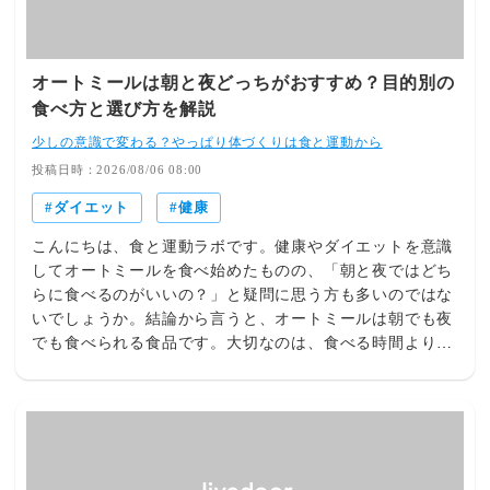
ルモン周期などによって毎日1〜2kgほど変動することも珍
しくありません。つまり、昨日より体重が増えたからとい
って脂肪が増えたわけではないのです。脂肪1kgを増やす
オートミールは朝と夜どっちがおすすめ？目的別の
には約7,200kcalもの余剰エネルギーが必要です。昨日ラー
食べ方と選び方を解説
メンを食べたから1kg太った…これは脂肪ではなく、水分
をため込んでいる可能性がほとんどです。数字だけに振り
少しの意識で変わる？やっぱり体づくりは食と運動から
回されないこと。これがダイエット成功への第一歩です。
投稿日時：2026/08/06 08:00
落とし穴① タンパク質ならいくら食べても太らないと思
ダイエット
健康
っている最近は「タンパク質を摂れば痩せる」という情報
をよく目にします。確かに筋肉を維持するためにはタンパ
こんにちは、食と運動ラボです。健康やダイエットを意識
ク質は欠かせません。しかし…摂り過ぎれば、タンパク質
してオートミールを食べ始めたものの、「朝と夜ではどち
もカロリーです。タンパク質は1gあたり4kcal。必要以上
らに食べるのがいいの？」と疑問に思う方も多いのではな
に摂取すれば余ったエネルギーは脂肪として蓄えられま
いでしょうか。結論から言うと、オートミールは朝でも夜
す。「プロテインを毎日3杯飲んでいます！」という方も
でも食べられる食品です。大切なのは、食べる時間より
いますが、それが本当に必要かは体格や運動量によりま
も、自分の生活リズムや食事内容に合わせて無理なく続け
す。さらに腎臓に疾患がある方では、過剰なたんぱく質摂
ることです。この記事では、朝と夜にオートミールを食べ
取が負担になる場合もあります。大切なのは、「たくさん
るメリットや、おすすめの食べ方について詳しく解説しま
摂ること」ではなく「必要量を毎食バランスよく摂るこ
す。結論：朝でも夜でもOKオートミールは朝・昼・夜、
と」。40代・50代なら毎食20〜30g程度を目安にすると筋
どの時間帯に食べても問題ありません。食物繊維やビタミ
肉の維持にも効果的です。落とし穴② 「そんなに食べて
ン、ミネラルを含む主食として、生活スタイルに合わせて