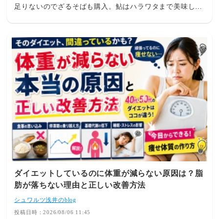
足りないのでざるそばも購入。鮎はハラワタまで美味しく
頂きました♪いやぁ、夏ですねぇ☆皆さんも今夜の夕食に
いかがですか？P.S.８月１１日（火）～１６日（日）はお
盆休館日となります。ご了承ください。高槻のボクングジ
ム スポーツボクシングジム a-style の公式サイ
ト ↓http://be-happy.server-shared.coma-
style のインスタグラム
↓https://www.instagram.com/a_styleboxing/
ダイエットしているのに体重が減らない原因は？脂
肪が落ちない理由と正しい改善方法
シュワルツ浅井のblog
投稿日時：2026/08/06 11:45