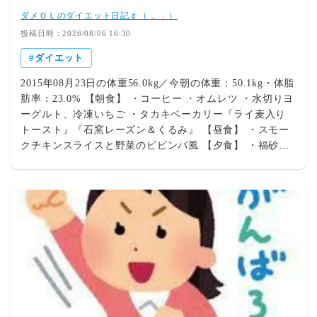
ダメＯＬのダイエット日記￠（． ．）
投稿日時：2026/08/06 16:30
ダイエット
2015年08月23日の体重56.0kg／今朝の体重：50.1kg・体脂
肪率：23.0% 【朝食】 ・コーヒー ・オムレツ ・水切りヨ
ーグルト、冷凍いちご ・タカキベーカリー『ライ麦入り
トースト』『石窯レーズン＆くるみ』 【昼食】 ・スモー
クチキンスライスと野菜のビビンバ風 【夕食】 ・福砂屋
『カステラ』 ・大塚製薬『SOYJOYアーモンド＆チョコレ
ート』 【間食】 ・コーヒー ・紅茶 ・カリっとピー ・ベ
ビーカステラ ・大塚製薬『イオンウォーター』 姉妹ブロ
グ「ダメOLのお小遣い日記￠（． ．）」「ダメOLのおい
しいご飯日記￠（． ．）」もヨロシクお願いします。 ラ
ンキングに参加中。ぽちで応援いただけると嬉しいです。