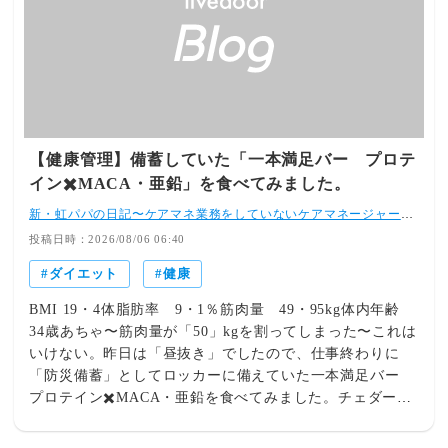
いない」は思い込みかもしれませんここは少し耳が痛い話
取り入れることができます。「朝しかダメ」「夜に食べる
です。でも、とても大切なのでお伝えします。人は驚くほ
と太る」といったことはなく、食事全体のバランスを整え
ど自分が食べた量を少なく見積もるという特徴がありま
ることが重要です。朝にオートミールを食べるメリット忙
す。これは心理学で「過小評価バイアス」と呼ばれていま
しい朝でも簡単に準備できるオートミールは電子レンジや
す。例えば…コーヒーに入れた砂糖マヨネーズドレッシン
お湯だけで簡単に調理できます。忙しい朝でも短時間で朝
グ飴職場でもらったお菓子子どもの残り物「これくらい大
食を用意できるのが魅力です。朝食の栄養バランスを整え
丈夫」その積み重ねが1日300kcalになることも珍しくあり
やすいヨーグルトや牛乳、豆乳、果物などを組み合わせる
【健康管理】備蓄していた「一本満足バー プロテ
ません。300kcalを毎日続ければ…1か月で約9,000kcal。脂
ことで、バランスのよい朝食になります。アレンジが豊富
イン✖️MACA・亜鉛」を食べてみました。
肪に換算すると約1kg以上になります。だから私はいつも
甘い味付けだけでなく、お茶漬け風やリゾット風など、さ
言います。「食べたつもり」ではなく、「記録した事実」
新・虹パパの日記〜ケアマネ業務をしていないケアマネージャー
まざまな食べ方が楽しめます。朝食におすすめの組み合わ
「クライエントはガイアです。」〜
を見ましょう。食事を記録するだけで食行動が改善される
せオートミール＋ヨーグルト＋バナナオートミール＋牛乳
投稿日時：2026/08/06 06:40
ことは、多くの研究でも示されています。ダイエットは記
オートミール＋豆乳オートミール＋ブルーベリーオートミ
ダイエット
健康
憶ではなく、記録です。落とし穴③ 「和食だからヘルシ
ール＋ナッツ果物やナッツを加えることで、食感や風味も
ー」と思い込んでいる「先生、私は和食しか食べてないん
楽しめます。夜にオートミールを食べるメリット夕食の主
BMI 19・4体脂肪率 9・1％筋肉量 49・95kg体内年齢
です。」実はこの言葉、本当によく聞きます。もちろん和
食として取り入れやすい白米の代わりとしてオートミール
34歳あちゃ〜筋肉量が「50」kgを割ってしまった〜これは
食は素晴らしい食文化です。でも…和食＝低カロリーでは
を使うことで、メニューの幅が広がります。温かい料理に
いけない。昨日は「昼抜き」でしたので、仕事終わりに
ありません。煮物には砂糖やみりん。照り焼きには砂糖。
も合うスープやリゾット、おじや風など、温かい料理にア
「防災備蓄」としてロッカーに備えていた一本満足バー
丼物はご飯が大盛り。さらに、「おせんべいだから大丈
レンジしやすいのも特徴です。帰宅後でも簡単に作れる調
プロテイン✖️MACA・亜鉛を食べてみました。チェダーチ
夫。」「羊羹なら洋菓子よりヘルシー。」これも食べ過ぎ
理時間が短いため、仕事や学校で帰宅が遅くなった日にも
ーズ味で甘くなく、1本で止めることができました。これ
れば意味がありません。糖質が多ければインスリンが分泌
便利です。夕食におすすめの組み合わせオートミールリゾ
がチョコ味だったら空腹の私は2、3本いっちゃうかもしれ