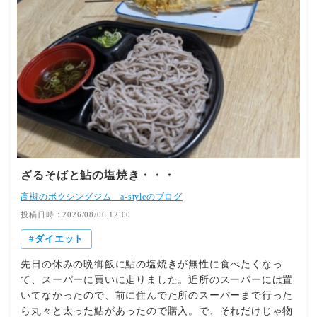
ざるそばと鮎の塩焼き・・・
高槻のボクシングジム a-styleのブログ
投稿日時：2026/08/06 12:00
ダイエット
先日の休みの晩御飯に鮎の塩焼きが無性に食べたくなっ
て、スーパーに買いに走りました。近所のスーパーには置
いてなかったので、前に住んでた所のスーパーまで行った
ら丸々と太った鮎があったので購入。で、それだけじゃ物