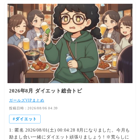
され、余ったエネルギーは脂肪として蓄えられます。食べ
ットオートミール雑炊オートミール＋野菜スープオートミ
ない。。。なんと1本「60円」で売っているお店があった
物に「良い・悪い」のレッテルを貼るのではなく、「量」
ール＋卵オートミール＋鶏むね肉野菜やたんぱく質を組み
ので、買ってみたのですが、買い足し決定！ 今日も「防
と「頻度」を考えること。これが一番大切です。落とし穴
合わせることで、栄養バランスのよい食事になります。ダ
災意識」と「全てへの感謝」をひとときも忘れずに、推し
④ 年齢とともに基礎代謝が下がっている「若い頃は何を
イエット中は朝と夜どちらがおすすめ？ダイエット中で
事と、お仕事の両立を頑張ります。日本の、地球のお役に
食べても太らなかった。」これは気のせいではありません
も、朝・夜どちらに食べても問題ありません。重要なの
立ちたいです。今日8月6日は「広島」に「原爆」が投下さ
（笑）。年齢とともに筋肉量は少しずつ減少します。筋肉
は、オートミールだけに頼るのではなく、1日の食事全体
れた日です。大勢の犠牲者のご冥福を心よりお祈りいたし
は体のエンジン。エンジンが小さくなれば燃費ならぬ「脂
のバランスを考えることです。朝食ではヨーグルトや果物
ます。よろしければ下の応援クリックお願いします。にほ
肪燃焼力」も落ちてしまいます。だから20代と同じ食事で
と一緒に、夜は野菜やたんぱく質を組み合わせると、満足
んブログ村
は太りやすくなるのです。ここで必要なのは、食事を極端
感のある食事になります。食べるときの注意点食べ過ぎな
に減らすことではありません。筋肉を維持することです。
い1食あたり30〜50g程度を目安にしましょう。たくさん食
おすすめは・スクワット・椅子の立ち座り運動・階段を使
べれば健康効果が高まるわけではありません。たんぱく質
う・少し速歩きで歩くなど、大きな筋肉を日常の中で動か
を組み合わせるオートミールだけでは十分な栄養になりま
すこと。派手な運動は必要ありません。毎日コツコツ続け
せん。卵、ヨーグルト、牛乳、豆乳、鶏むね肉なども一緒
ることが、10年後の体を変えてくれます。落とし穴⑤ 糖
2026年8月 ダイエット総合トピ
に取り入れましょう。野菜も一緒に食べるサラダやスープ
質や脂質を極端に減らしていませんか？「早く痩せた
を組み合わせることで、よりバランスのよい食事になりま
ガールズVIPまとめ
い！」その気持ちはよく分かります。でも、その焦りがダ
す。よくある質問朝食べた方が健康にいい？朝食として取
投稿日時：2026/08/06 04:39
イエットを失敗させる原因になっていることも少なくあり
り入れやすい食品ですが、朝だけが特別に優れているわけ
ません。特に多いのが、「糖質は全部悪者」「脂質は太る
ダイエット
ではありません。毎日続けられる時間帯を選ぶことが大切
からゼロにしよう」という極端な食事制限です。実は私た
です。夜に食べると太りますか？オートミールそのものが
1: 匿名 2026/08/01(土) 00:04:28 8月になりました。今月も
ちの体は、とても賢くできています。摂取エネルギーが極
太る原因になるわけではありません。食べ過ぎや全体の食
励まし合い一緒にダイエット頑張りましょう！※荒らしに
端に減ると、脳は「この人は飢餓状態だ！」と判断しま