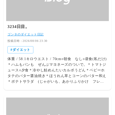
３°C 最高気温約３１°C、最低気温２２℃の気温差は、
９℃でした。 寒暖差が大きいので服装を含めた体調管理が
大事です。 また、天気の良い日は、日差しに注意。 紫外
線（UV）による日焼けに要注意です。 UVクリーム、日
傘、帽子などで有害紫外線をしっかり防御しましょう。
3234日目。
各自免疫力アップの自己防衛でやれることをやりましょ
ゴンタのダイエット日記
う。（自主自律しましょう） お体をお大事にしてくださ
投稿日時：2026/08/06 23:30
い。 睡眠、栄養、そして運動が大事です。 体調管理をし
っかりしましょう。 また、健康維持のため、よく体を動
ダイエット
かしていきましょう！ 今日もボチボチ行きましょう！ T-
SQUAREのMegalith (Tokyo 野音で遊ぶ 1995Live) 本田雅
体重 / 58.1キロウエスト / 70cm○朝食 なし○昼食(私だけ)
人さんのソロがすごかった。おいらは衝撃でした。 元ア
＊ハムもパンも ぜんぶマヨネーズのついで。＊トマトジ
イドルの女神がツール・ド・フランスか。 高中正義の音
ュース○夕食＊冷やし鮭めんたいカルボうどん＊ベビーホ
楽が映像とマッチして素敵なんだよな。 おいらの青春だ
タテのバター醤油焼き＊ほうれん草とコーンのバター和え
あ～。^^; 昔は自転車はノーヘルだったんだよなあ。 時代
＊ポテトサラダ (じゃがいも、あかりふりかけ フレン
を感じさせますね。 薬師丸ひろ子はおいらの学生時代の
チドレッシング)＊白だし唐揚げ○晩酌 ＊ゴールドスタ
アイドルでした。 歌は淡々とした歌い方だけど上手で
ー＊翠ジンソーダ＊STYLE BALANCE ハイボールテ
す。 あ～本当に懐かしい。この頃に戻りたいなあ。 そし
イスト
て、おいらが好きなTHE SQUARE！ 明るい、テンポの
☆☆☆☆☆☆☆☆☆☆☆☆☆☆☆☆☆☆☆☆☆＊鶏軟骨唐
乗った大好きな曲です！ 連続で行ってみよう！ 今更です
揚げ＊極厚あみじゃが 醤油からあげ味＊野菜が入ったポ
が、それにしても当時女性に大人気だったなんて、知らな