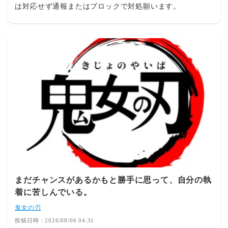
事量に注意しましょう。毎日同じ時間に食べた方がいい？
は対応せず通報またはブロックで対処願います。
す。すると生命を守るために、・基礎代謝を下げる・脂肪
決まった時間でなくても問題ありません。自分の生活リズ
をできるだけ使わない・筋肉を分解してエネルギーを作る
ムに合わせて続けましょう。まとめオートミールは朝でも
という”省エネモード”に入ります。つまり、食べないほど
夜でも取り入れやすい主食です。朝・夜どちらでもOK朝
痩せにくい体になってしまうのです。ダイエットは我慢大
はヨーグルトや果物との相性がよい夜はリゾットや雑炊が
会ではありません。体に必要な栄養をしっかり摂りなが
おすすめ1食30〜50g程度を目安にするたんぱく質や野菜も
ら、少しだけエネルギー収支をマイナスにする。この積み
組み合わせることが大切無理なく続けられる時間帯を選
重ねこそが、リバウンドしないダイエットの基本です。落
び、毎日の健康づくりに役立てていきましょう。あわせて
とし穴⑥ 停滞期は「失敗」ではなく「成功のサイン」
読みたいオートミールは毎日食べても大丈夫？1日の適量
「先生、急に体重が止まりました！」この相談、本当に多
と健康的な食べ方オートミールはダイエットに効果ある？
いです。でも私はこう答えます。「おめでとうございま
太るって本当？オートミールと白米の違いは？カロリーや
す。順調です。」えっ？と思いますよね（笑）停滞期と
栄養を比較オートミールのおいしい食べ方5選！初心者向
は、体が今の環境に適応しようとしている自然な反応で
けアレンジヨーグルトは朝と夜どっちがおすすめ？※本記
す。人間には「ホメオスタシス（恒常性）」という仕組み
事は一般的な食生活に関する情報を紹介するものです。持
があります。これは体温や血圧だけでなく、体重もできる
病がある方や食事制限を受けている方は、医師や管理栄養
だけ一定に保とうとする働きです。つまり、「体重が減っ
士にご相談ください。食と運動ラボでは、毎日の健康づく
た！」↓「このままだと命が危ない！」↓「代謝を落として
まだチャンスがあるかもと勝手に思って、自分の執
りに役立つ食事や運動の情報を発信しています。ぜひブッ
守ろう！」という流れです。これは体が正常に働いている
着に苦しんでいる。
クマークして、次回の記事もご覧ください。
証拠。だから停滞期は失敗ではありません。ここで「もう
鬼女の刃
意味がない！」とやめてしまう人が一番もったいないので
す。トンネルの出口まであと少しなのに、引き返してしま
投稿日時：2026/08/06 04:31