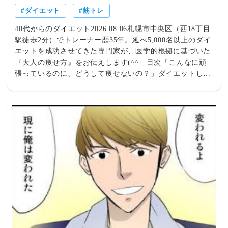
ダイエット
筋トレ
40代からのダイエット2026.08.06札幌市中央区（西18丁目
駅徒歩2分）でトレーナー歴35年。延べ5,000名以上のダイ
エットを成功させてきた専門家が、医学的根拠に基づいた
『大人の痩せ方』をお伝えします(^^ゞ目次「こんなに頑
張っているのに、どうして痩せないの？」ダイエットして
いるのに体重が減らないのはなぜ？落とし穴① タンパク
質ならいくら食べても太らないと思っている落とし穴②
「そんなに食べていない」は思い込みかもしれません落と
し穴③ 「和食だからヘルシー」と思い込んでいる落とし
穴④ 年齢とともに基礎代謝が下がっている落とし穴⑤ 糖
質や脂質を極端に減らしていませんか？落とし穴⑥ 停滞
期は「失敗」ではなく「成功のサイン」落とし穴⑦ 睡眠
不足は「食欲を増やす薬」を飲んでいるようなもの「甘い
ものは別腹」は本当？ダイエット成功者がやっている小さ
な習慣ダイエットは「完璧」を目指すと失敗するあなたは
痩せないのではなく、「まだ正しい方法を知らなかった」
だけよくある質問（FAQ）一人で悩まず、一緒に「最後の
ダイエット」を始めませんか？「こんなに頑張っているの