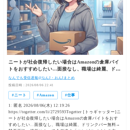
ニートが社会復帰したい場合はAmazonの倉庫バイ
トをおすすめしたい…面接なし、職場は綺麗、ドリ
ンクバー無料→賛否両論、場所によって全然違う
なんでも受信遅報@なんJ・おんJまとめ
「コンビニ...
投稿日時：2026/08/06 22:41
ニート
Amazon
仕事
1: 匿名 2026/08/06(木) 12:19:26
https://togetter.com/li/2729593Togetter [トゥギャッター]ニ
ートが社会復帰したい場合はAmazonの倉庫バイトをおす
すめしたい…面接なし、職場は綺麗、ドリンクバー無料→