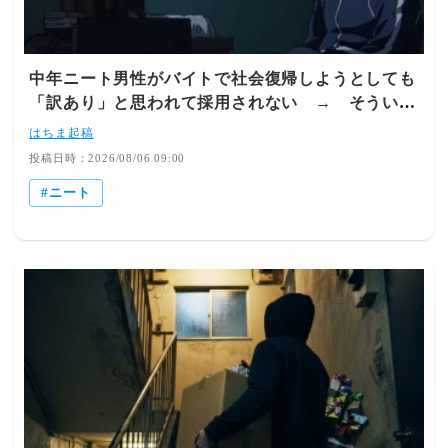
22:04:07.35 ID:GPOR9Oyl>>431 大島てるに載ってる？
440: おさかなくわえた名無しさん 2018/02/05(月)
07:41:42.45 ID:R/fhSwp/>>432 この前見に行ったら別の建
物になってたし載ってないと思う434: おさかなくわえた名
中年ニート男性がバイトで社会復帰しようとしても
無しさん 2018/02/05(月) 00:42:23.71 ID:v8ajVE7Kいい処
「訳あり」と思われて採用されない → そういう
理方法だったと思う450: おさかなくわえた名無しさ
人には◯◯◯バイトが最高で超おすすめという
はちま起稿
ん 2018/02/07(水) 12:40:45.64 ID:qe6x5Aoz>>434 言い方
話！ マジかｗｗｗｗ
投稿日時：2026/08/06 09:00
はキツいけどコレだわな。一応猶予与えたんだし435: おさ
かなくわえた名無しさん 2018/02/05(月) 00:44:07.90
ニート
ID:OduWEijU明らかに生活力がないほどの障害があったの
なら、保護者なんとか遺棄とかに当たるんじゃないかな。
436: おさかなくわえた名無しさん 2018/02/05(月)
02:10:18.86 ID:2Mvestp7よかったじゃん、遺産食い潰して
ﾀﾋなれるより金に手付かずで早目に逝ってくれ
て >>435 警察入って問題無しだったんだからいいんだよ
437: おさかなくわえた名無しさん 2018/02/05(月)
06:01:24.51 ID:eYHEuM24逆に二ヶ月よく保ったな438: お
さかなくわえた名無しさん 2018/02/05(月) 06:01:55.44
ID:eYHEuM24ああ、発見がか。すめん。441: おさかなく
わえた名無しさん 2018/02/05(月) 08:26:43.80