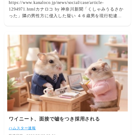
https://www.kanaloco.jp/news/social/case/article-
1294971.htmlカナロコ by 神奈川新聞「くしゃみうるさか
った」隣の男性方に侵入した疑い ４６歳男を現行犯逮捕 |
カナロコ by 神奈川新聞神奈川県警藤沢北署は４日、住居
侵入の疑いで、いずれも自称で藤沢市葛原、無職の男（４
６）を現行犯逮捕した。逮捕容疑は同日午後９時２０分ご
ろ、正当な理由がないのに隣に住む会社員男性（６０）方
に侵入した、としている。署によると、男は「くしゃみ
を…
ワイニート、面接で嘘をつき採用される
ハムスター速報