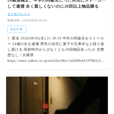
24歳無職女、中学の同級生だった男性にストーカー
して逮捕 全く親しくないのに20回以上物品贈る
まとめブレイド
投稿日時：2026/08/06 06:02
ニート
1: 匿名 2026/08/05(水) 21:30:19 中学の同級生をストーカ
ー 24歳の女を逮捕 男性の自宅に菓子や文庫本など繰り返
し届ける 高校時代から少なくとも20回物品送ったか 交際
歴なし / 兵庫県
https://news.yahoo.co.jp/articles/bbcc5a3d9bcbf197062cf7f9
f3463eb58e228fb7Yahoo!ニュース中学の同級生をストーカ
ー 24歳の女を逮捕 男性の自宅に菓子や文庫本など繰り返
し届ける 高校時代から少なくとも20回物品送ったか 交際
歴なし / 兵庫県（サンテレビ） - Yahoo!ニュース兵庫県警
尼崎北署は8月5日、恋愛感情を満たす目的で男性の自宅に
押し掛け、菓子や文庫本などを届けたとして、無職の女
（24）を逮捕しました。 女と被害男性は同じ中学に通っ
ていましたが、中学を卒業したあと