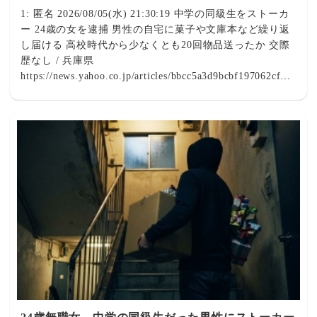
1: 匿名 2026/08/05(水) 21:30:19 中学の同級生をストーカ
ー 24歳の女を逮捕 男性の自宅に菓子や文庫本など繰り返
し届ける 高校時代から少なくとも20回物品送ったか 交際
歴なし / 兵庫県
https://news.yahoo.co.jp/articles/bbcc5a3d9bcbf197062cf7f9
f3463eb58e228fb7Yahoo!ニュース中学の同級生をストーカ
ー 24歳の女を逮捕 男性の自宅に菓子や文庫本など繰り返
し届ける 高校時代から少なくとも20回物品送ったか 交際
歴なし / 兵庫県（サンテレビ） - Yahoo!ニュース兵庫県警
尼崎北署は8月5日、恋愛感情を満たす目的で男性の自宅に
押し掛け、菓子や文庫本などを届けたとして、無職の女
（24）を逮捕しました。 女と被害男性は同じ中学に通っ
ていましたが、中学を卒業したあと