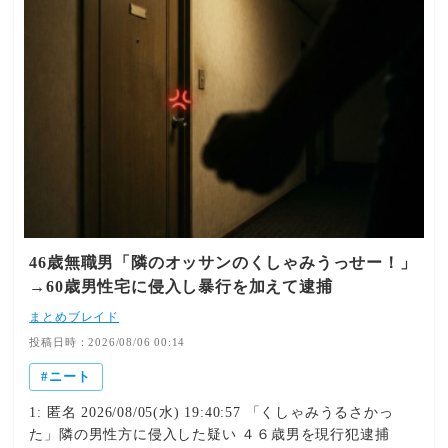
ろ、正当な理由がないのに隣に住む会社員男性（６０）方
に侵入した、としている。署によると、男は「くしゃみ
を…
46歳無職男「隣のオッサンのくしゃみうっせー！」
→60歳男性宅に侵入し暴行を加えて逮捕
まとめブレイド
投稿日時：2026/08/06 00:14
ニート
1: 匿名 2026/08/05(水) 19:40:57 「くしゃみうるさかっ
た」隣の男性方に侵入した疑い ４６歳男を現行犯逮捕