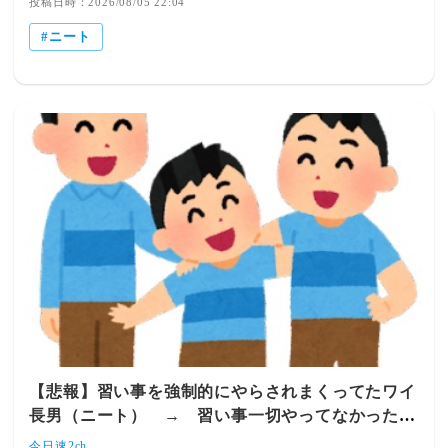
投稿日時：2026/08/05 22:04
ニート
【悲報】習い事を強制的にやらされまくってたワイ
長男（ニート） → 習い事一切やってなかった弟
がこちら・・・・・・
今日速2ch