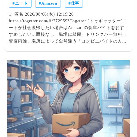
ニート
Amazon
仕事
多いから長期的に働くのは難しい・汗臭いジジイがいる・
宗教勧誘してくるやつがいる・既婚者子持ちの管理職と不
1: 匿名 2026/08/06(木) 12:19:26
倫しかける大学生がいる」「まあ、あれ一回経験したら
https://togetter.com/li/2729593Togetter [トゥギャッター]ニ
コンビニバイトの方が倍は楽だと気付く」「Amazon、体
ートが社会復帰したい場合はAmazonの倉庫バイトをおす
力的に結構しんどかったけどお金が貰える無料のジムって
すめしたい…面接なし、職場は綺麗、ドリンクバー無料→
思うようになってから毎日楽しかった。基本ひとり作業だ
賛否両論、場所によって全然違う「コンビニバイトの方が
から人間関係問題ないし、倉庫がすごい綺麗だし良かった
マシ」との声もそういう人にはAmazonの倉庫バイトをお
🙆‍♀️」
すすめしたい 面接とかなくて登録したら働けるし、職場
は綺麗でドリンクバー付いてるし日系企業みたいな理不尽
なことがなく居心地がよい ドリンクバーが無料という大
事な情報を書き忘れてた 反応見てる感じ倉庫によって当
たり外れがあるっぽい？ 生産性は確かに計測されてるけ
どあんまり気にしたことない このまえ「作業めちゃくち
ゃ速いけど少しミスが多いからもう少しゆっくりやってい
いです。いつも頑張ってくれてありがとうございます」っ
て言われたけど、それぐらいのことしか言われない＜みん
なの反応＞「面接は普通にあるし、ドリンクバー無料なん
てポスト主の働いた倉庫のみでしょう それにノルマ設定
があって、達成出来ないと2週間で首にされる それが
Amazon倉庫」「うちの地元のAmazon倉庫は多分無料ドリ