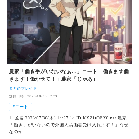
ID:JQOfIpM4>>444 終わった話に上から目線で説教するの
押し掛け、菓子や文庫本などを届けたとして、無職の女
やめなよ446: おさかなくわえた名無しさん 2018/02/05(月)
（24）を逮捕しました。 女と被害男性は同じ中学に通っ
20:49:59.89 ID:Ixe99amB>>445 説教してる？447: おさか
ていましたが、中学を卒業したあと
なくわえた名無しさん 2018/02/05(月) 23:43:56.30
ID:0DhUkPgn>>445 説教してるように読めたのなら自分の
読解力を疑った方がいいと思うな451: おさかなくわえた名
無しさん 2018/02/07(水) 22:45:15.07 ID:KQxjX4Ke小学校
からの真忄生引きこもりにある日突然 家と遺産やるから
後は自分で何とかしろと言われても 1人ではお金を下ろし
に行く事も出来なかったんじゃないかねぇ…452: おさかな
農家「働き手がいないなぁ…」ニート「働きます働
くわえた名無しさん 2018/02/07(水) 22:56:12.10
きます！働かせて！」農家「じゃあ」
ID:Tid2BWHl金食い虫で自堕落かつ時には狂気的・暴力的
なヒッキーという名の不良債権を身内に抱えた者には う
まとめブレイド
っとりするような羨ましい話である454: おさかなくわえた
投稿日時：2026/08/06 07:39
名無しさん 2018/02/08(木) 01:00:15.02 ID:hKhA06xw実家
ニート
に不良債権の兄がいるが、両親がﾀﾋんだらどうすんだろ
う。 俺はもちろん面倒など見ない。引用
1: 匿名 2026/07/30(木) 14:27:14 ID:KXZ1tOEX0.net 農家
元:http://nozomi.2ch.sc/test/read.cgi/kankon/1501845963/
「働き手がいないので外国人労働者受け入れます！」なぜ
なのか