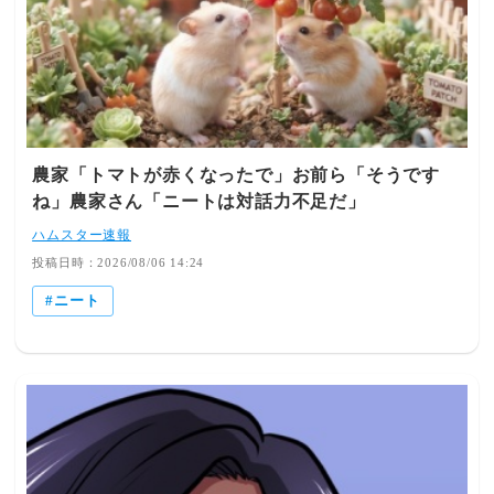
いです。いつも頑張ってくれてありがとうございます」っ
て言われたけど、それぐらいのことしか言われない＜みん
なの反応＞「面接は普通にあるし、ドリンクバー無料なん
てポスト主の働いた倉庫のみでしょう それにノルマ設定
があって、達成出来ないと2週間で首にされる それが
Amazon倉庫」「うちの地元のAmazon倉庫は多分無料ドリ
ンクバー無かった！でもウォーターサーバーは倉庫内の至
農家「トマトが赤くなったで」お前ら「そうです
る所にあるし、食堂は安くて美味しいし、最初以外は人と
ね」農家さん「ニートは対話力不足だ」
会話しなくて良いし、トイレも休憩室も清潔で無料ナプキ
ンも置いてあって環境は最高だったな」「これおすすめ
ハムスター速報
大学生の時やってたけど空調を始めとする設備がいい ド
投稿日時：2026/08/06 14:24
リンクバーは場所による難点は・セールの時限定の短期が
ニート
多いから長期的に働くのは難しい・汗臭いジジイがいる・
宗教勧誘してくるやつがいる・既婚者子持ちの管理職と不
倫しかける大学生がいる」「まあ、あれ一回経験したら
コンビニバイトの方が倍は楽だと気付く」「Amazon、体
力的に結構しんどかったけどお金が貰える無料のジムって
思うようになってから毎日楽しかった。基本ひとり作業だ
から人間関係問題ないし、倉庫がすごい綺麗だし良かった
🙆‍♀️」