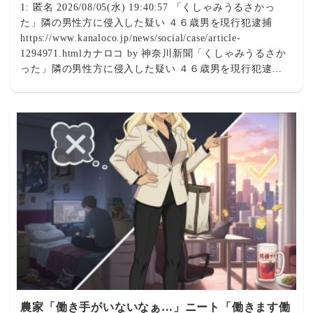
せずに就職した。 偶然にも縁に恵まれ、それなりの会社
1: 匿名 2026/08/05(水) 19:40:57 「くしゃみうるさかっ
に就職した。 家庭は安定し始め、妹も就職しようとした
た」隣の男性方に侵入した疑い ４６歳男を現行犯逮捕
が私の反対により大学へ進学した ちょっとお金足りなく
https://www.kanaloco.jp/news/social/case/article-
て親戚から貸してもらったりしたけど 妹は順調に道を進
1294971.htmlカナロコ by 神奈川新聞「くしゃみうるさか
み、試験を楽々突破して公務員になりました 妹は別の県
った」隣の男性方に侵入した疑い ４６歳男を現行犯逮捕 |
で公務員として働いてた 私も本社側に移動したりして別
カナロコ by 神奈川新聞神奈川県警藤沢北署は４日、住居
の県にいたんだ で、私が30代入って少し経った頃、母が
侵入の疑いで、いずれも自称で藤沢市葛原、無職の男（４
脳卒中でﾀﾋんだんよ まあ、悲しかったよ。葬式やら何ら
６）を現行犯逮捕した。逮捕容疑は同日午後９時２０分ご
ややって、さあ終わったってなった時、とある問題が噴出
ろ、正当な理由がないのに隣に住む会社員男性（６０）方
したんよ それは弟。父がﾀﾋんだときもずっと部屋に籠っ
に侵入した、としている。署によると、男は「くしゃみ
てた弟。私も妹も顔が思い出せないどころか憶えてもなく
を…
て、親戚のおっちゃんに言われて、初めて気づいた感じ。
嘘だけど、 触れたくなかったんだよね、あれは明らかな
不良債権だったし、妹のこと忄生的に見てたし430: おさか
なくわえた名無しさん 2018/02/04(日)
21:05:49.98 ID:XyW242h7親戚で集まって、誰が引き取る
かって話をした。まあ誰も引き取りたくないし、押し付け
あったね で、結論が母の遺産を全部相続させる代わりに
誰も面倒は見ない。って感じ まあ、母は金をためるのが
好きな人だったし無駄遣いはしないからそれなりにお金は
農家「働き手がいないなぁ…」ニート「働きます働
あったんよ。具体的に言うとしっかり節約すれば3年ぐら