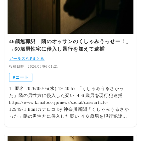
46歳無職男「隣のオッサンのくしゃみうっせー！」
→60歳男性宅に侵入し暴行を加えて逮捕
ガールズVIPまとめ
投稿日時：2026/08/06 01:21
ニート
1: 匿名 2026/08/05(水) 19:40:57 「くしゃみうるさかっ
た」隣の男性方に侵入した疑い ４６歳男を現行犯逮捕
https://www.kanaloco.jp/news/social/case/article-
1294971.htmlカナロコ by 神奈川新聞「くしゃみうるさか
った」隣の男性方に侵入した疑い ４６歳男を現行犯逮捕 |
カナロコ by 神奈川新聞神奈川県警藤沢北署は４日、住居
侵入の疑いで、いずれも自称で藤沢市葛原、無職の男（４
６）を現行犯逮捕した。逮捕容疑は同日午後９時２０分ご