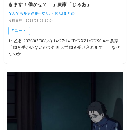
きます！働かせて！」農家「じゃあ」
いは働かなくて生活できるぐらい(母は父がﾀﾋんだ数年後
から正社員になっている上に私らも仕送り多めに送って
なんでも受信遅報@なんJ・おんJまとめ
た) いくら何でも3年あれば自立できるだろうって話で
投稿日時：2026/08/06 10:04
さ っていっても誰も期待なんかしてなかったけどね で、
弟がﾀﾋんだのが発見されたのは2か月後ぐらいかな 買い物
ニート
行くどころかお金を引き出しにも行けなかったらしい。異
1: 匿名 2026/07/30(木) 14:27:14 ID:KXZ1tOEX0.net 農家
臭が原因で発見されたよ 酷い状況だったらしいね。私ら
「働き手がいないので外国人労働者受け入れます！」なぜ
はなんとなくわかってたけど。案の定って感じだね みん
なのか
な予想してた感じだね。家が大変な時に買い出しにさえい
けない男が今更一人で生きてけるわけないってさ 少し警
察が入ったけど問題なく処理終わったし、家とか売って親
戚とかと遺産は分けたよ これで終わりかな。弟とは名ば
かりの他人を見杀殳しにしただけだよ。なんの面白みもな
い話だったね 意図的に隠してるとこもあるけど質問され
れば答えるようにするから431: おさかなくわえた名無しさ
ん 2018/02/04(日) 21:09:03.77 ID:XyW242h7なんか長文に
なったからめんどい人のために簡潔に 父がﾀﾋぬ 私は大学
進学せず、働く 妹大学進学し就職 弟何もしない 数年後
母ﾀﾋぬ 葬式後 ニートの弟に遺産継がせて放置 2か月後ﾀﾋ
亡確認432: おさかなくわえた名無しさん 2018/02/04(日)