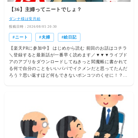
【36】主婦ってニートでしょ？
ダンナ様は安月給
投稿日時：2026/08/05 20:30
ニート
夫婦
絵日記
【楽天PRに参加中】 はじめから読む 前回のお話はコチラ
＼登録すると最新話が一番早く読めます／▼▼▼ライブド
アのアプリをダウンロードしてねきっと閻魔帳に書かれて
る何で自分のことをいいパパでイクメンだと思ってたんだ
ろう？思い返すほど何もできないポンコツのくせに！？泣
き止まないマルちゃんを置いてはみたもののご近所からの
苦情が怖くてすぐに抱っこしました。泣き止まないけど。
真っ暗な夜の部屋に響く子供の泣き声はこんなにも精神的
に追い詰められるものなんだと初めて知りました----------
--------------------- ＼更新したらスマホに通知が来るよ！
／ライブドアのアプリをダウンロードしてね----------------
---------- 【プロモーションが含まれています】＼スタイリ
ング自由自在！／そのままでも羽織っても大人かわいい♡
クーポン利用でめちゃくちゃお得！【1690円~！クーポン