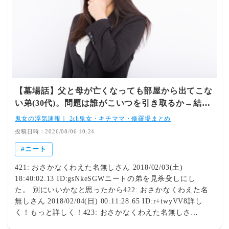
【墓場話】父と母が亡くなっても部屋から出てこな
い弟(30代)。問題は誰がこいつを引き取るか→結局
遺産を全て弟に相続することで誰も引き取らない事
鬼女の浮気速報｜ 2ch鬼女・キチママ・修羅場まとめ
に。結果は見えてたけど弟の末路は
投稿日時：2026/08/06 10:24
ニート
421: おさかなくわえた名無しさん 2018/02/03(土)
18:40:02.13 ID:gsNkeSGWニートの弟を見杀殳しにし
た。 別にいいかなと思ったから422: おさかなくわえた名
無しさん 2018/02/04(日) 00:11:28.65 ID:r+twyVV8詳し
く！もっと詳しく！423: おさかなくわえた名無しさ
ん 2018/02/04(日) 11:29:58.39 ID:XyW242h7あーじゃあ、