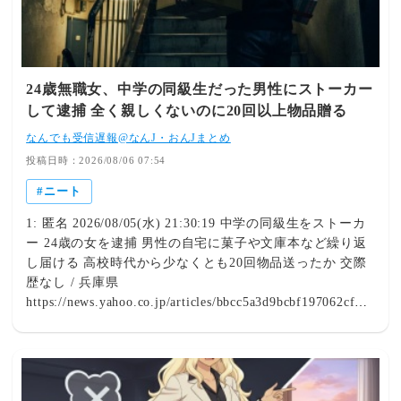
ID:QKX6CIfHまあ、自然淘汰だわな 生きていく力のない
個体はこの世から去るだけ 大自然の厳格な法則442: おさ
かなくわえた名無しさん 2018/02/05(月) 10:12:45.96
ID:6ti28Yu4弟が墓場まで行った話じゃねえか！443: おさ
かなくわえた名無しさん 2018/02/05(月) 10:39:01.65
24歳無職女、中学の同級生だった男性にストーカー
ID:nB+q7EHI>>442 上手い！433: おさかなくわえた名無
して逮捕 全く親しくないのに20回以上物品贈る
しさん 2018/02/05(月) 00:37:18.18 ID:0DhUkPgn弟さんは
なんでも受信遅報@なんJ・おんJまとめ
何歳から引きこもりになっちゃったの？439: おさかなくわ
えた名無しさん 2018/02/05(月)
投稿日時：2026/08/06 07:54
07:27:38.65 ID:R/fhSwp/>>433 小5からかな444: おさかな
ニート
くわえた名無しさん 2018/02/05(月) 20:28:41.57
ID:0DhUkPgn>>439 わぉ筋金入りじゃん それじゃ存在忘
1: 匿名 2026/08/05(水) 21:30:19 中学の同級生をストーカ
れたくなるのも仕方ないとこあるわな… 恐らく精神病の
ー 24歳の女を逮捕 男性の自宅に菓子や文庫本など繰り返
域に思うし、本来はあなたじゃなく親御さんがなんとかす
し届ける 高校時代から少なくとも20回物品送ったか 交際
るべきだったんだろうね いずれ生活保護でもいいから自
歴なし / 兵庫県
分でなんとか生きていける程度に道筋付けてやらない
https://news.yahoo.co.jp/articles/bbcc5a3d9bcbf197062cf7f9
と 野垂れﾀﾋぬ未来は目に見えてるもの 兄弟姉妹にたいし
f3463eb58e228fb7Yahoo!ニュース中学の同級生をストーカ
て保護責任てのは無理に負わせられるもんじゃないし負わ
ー 24歳の女を逮捕 男性の自宅に菓子や文庫本など繰り返
せるべきでもない ただ嫌いな身内でも実家でそんな風にﾀ
し届ける 高校時代から少なくとも20回物品送ったか 交際
ﾋなれるのは少々寝覚めが悪そうかなとは思うけど445: お
歴なし / 兵庫県（サンテレビ） - Yahoo!ニュース兵庫県警
さかなくわえた名無しさん 2018/02/05(月) 20:44:52.33
尼崎北署は8月5日、恋愛感情を満たす目的で男性の自宅に