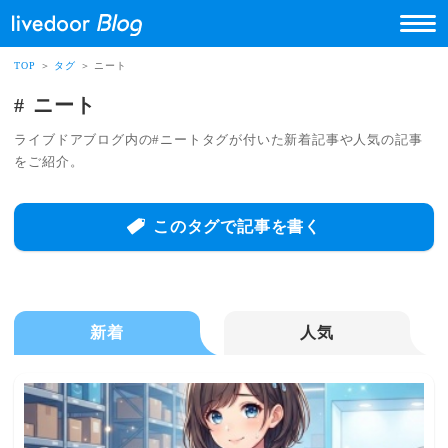
TOP
＞
タグ
＞ ニート
ニート
ライブドアブログ内の#ニートタグが付いた新着記事や人気の記事
をご紹介。
このタグで記事を書く
新着
人気