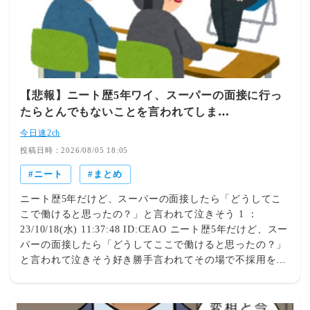
で！】 シャツ レディース 半袖 夏 五分袖 七分袖 柄... 楽
天で購入 ＼スタイルアップして見えるイージーパンツ／
ストレッチあり素材で動きやすい！こっちもクーポンでお
買い得！！【2990円！クーポンで！】 カラーパンツ パン
ツ ストレッチ レディース 伸び... 楽天で購入 ＼まだまだ
必須！／着る日焼け止め かなりオススメ安いときに買っ
【悲報】ニート歴5年ワイ、スーパーの面接に行っ
とこ！77%OFF!【8/5 10時〜24H限定：4,490円→999
たらとんでもないことを言われてしま
円！】【年間ラン... 楽天で購入 【楽天PRに参加中】 SNS
う・・・・・・
もやってます気軽にフォローしてね ------------------
今日速2ch
----------------------LINEスタンプ2種類作ってます(*･ω･)
投稿日時：2026/08/05 18:05
ノ
ニート
まとめ
ニート歴5年だけど、スーパーの面接したら「どうしてこ
こで働けると思ったの？」と言われて泣きそう 1 ：
23/10/18(水) 11:37:48 ID:CEAO ニート歴5年だけど、スー
パーの面接したら「どうしてここで働けると思ったの？」
と言われて泣きそう好き勝手言われてその場で不採用を言
い渡された