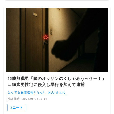
今日の夜辺りに時間作って纏めてみるわ427: おさかなくわ
えた名無しさん 2018/02/04(日) 19:28:12.35
ID:r+twyVV8>>423 本人ならお待ちしてますね428: おさ
かなくわえた名無しさん 2018/02/04(日)
21:05:04.25 ID:XyW242h7胸糞悪い話になるかもしれんか
ら 嫌な人は飛ばしておくれ(フェイクあり) 登場人物 私
(男) 私弟 私妹 父 母 基本情報 私は父が31 母が30
の時に生まれる 弟はその1年後 妹は弟の3年後に生まれ
た 兄弟で最も出来が良い(妹は高校大学共にいい大学で
トップの成績、当然のように運動神経がよく、モテる。も
ちろん美人) 父はとある店の店長、県内では大きい方の会
社。 母はパート429: おさかなくわえた名無しさ
ん 2018/02/04(日) 21:05:27.55 ID:XyW242h7ことの始まり
は私が18になり、父が49になろうとしていた冬の話か
46歳無職男「隣のオッサンのくしゃみうっせー！」
な 父がﾀﾋんだんだよね。会社から帰る坂道で車がスリッ
→60歳男性宅に侵入し暴行を加えて逮捕
プ、ガードレールを破壊し崖から転落したらしい。 一家
の大黒柱を突然失ったから、私はアルバイトに励み家にお
なんでも受信遅報@なんJ・おんJまとめ
金を入れたんだ。母もそうだった 一応保険が下りたため
投稿日時：2026/08/06 10:14
当面の生活は出来た。 妹はまだ中学生だったため、家事
ニート
など家のことをしてもらった。 私は高校を卒業し、進学