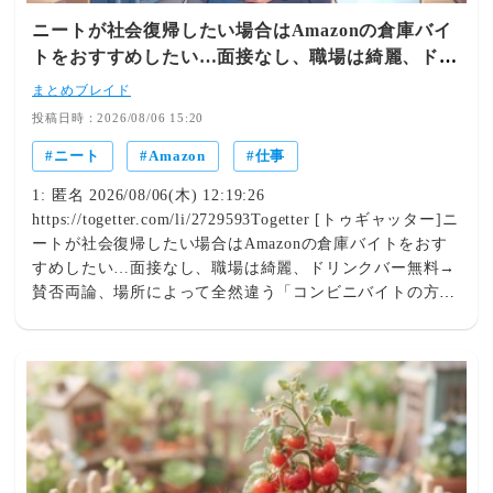
ンクバー無かった！でもウォーターサーバーは倉庫内の至
ニートが社会復帰したい場合はAmazonの倉庫バイ
る所にあるし、食堂は安くて美味しいし、最初以外は人と
トをおすすめしたい…面接なし、職場は綺麗、ドリ
会話しなくて良いし、トイレも休憩室も清潔で無料ナプキ
ンクバー無料→賛否両論、場所によって全然違う
ンも置いてあって環境は最高だったな」「これおすすめ
まとめブレイド
「コンビニ...
大学生の時やってたけど空調を始めとする設備がいい ド
投稿日時：2026/08/06 15:20
リンクバーは場所による難点は・セールの時限定の短期が
ニート
Amazon
仕事
多いから長期的に働くのは難しい・汗臭いジジイがいる・
宗教勧誘してくるやつがいる・既婚者子持ちの管理職と不
1: 匿名 2026/08/06(木) 12:19:26
倫しかける大学生がいる」「まあ、あれ一回経験したら
https://togetter.com/li/2729593Togetter [トゥギャッター]ニ
コンビニバイトの方が倍は楽だと気付く」「Amazon、体
ートが社会復帰したい場合はAmazonの倉庫バイトをおす
力的に結構しんどかったけどお金が貰える無料のジムって
すめしたい…面接なし、職場は綺麗、ドリンクバー無料→
思うようになってから毎日楽しかった。基本ひとり作業だ
賛否両論、場所によって全然違う「コンビニバイトの方が
から人間関係問題ないし、倉庫がすごい綺麗だし良かった
マシ」との声もそういう人にはAmazonの倉庫バイトをお
🙆‍♀️」
すすめしたい 面接とかなくて登録したら働けるし、職場
は綺麗でドリンクバー付いてるし日系企業みたいな理不尽
なことがなく居心地がよい ドリンクバーが無料という大
事な情報を書き忘れてた 反応見てる感じ倉庫によって当
たり外れがあるっぽい？ 生産性は確かに計測されてるけ
どあんまり気にしたことない このまえ「作業めちゃくち
ゃ速いけど少しミスが多いからもう少しゆっくりやってい