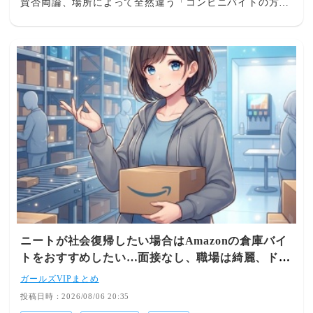
賛否両論、場所によって全然違う「コンビニバイトの方が
マシ」との声もそういう人にはAmazonの倉庫バイトをお
すすめしたい 面接とかなくて登録したら働けるし、職場
は綺麗でドリンクバー付いてるし日系企業みたいな理不尽
なことがなく居心地がよい ドリンクバーが無料という大
事な情報を書き忘れてた 反応見てる感じ倉庫によって当
たり外れがあるっぽい？ 生産性は確かに計測されてるけ
どあんまり気にしたことない このまえ「作業めちゃくち
ゃ速いけど少しミスが多いからもう少しゆっくりやってい
いです。いつも頑張ってくれてありがとうございます」っ
て言われたけど、それぐらいのことしか言われない＜みん
なの反応＞「面接は普通にあるし、ドリンクバー無料なん
てポスト主の働いた倉庫のみでしょう それにノルマ設定
があって、達成出来ないと2週間で首にされる それが
Amazon倉庫」「うちの地元のAmazon倉庫は多分無料ドリ
ンクバー無かった！でもウォーターサーバーは倉庫内の至
ニートが社会復帰したい場合はAmazonの倉庫バイ
る所にあるし、食堂は安くて美味しいし、最初以外は人と
トをおすすめしたい…面接なし、職場は綺麗、ドリ
会話しなくて良いし、トイレも休憩室も清潔で無料ナプキ
ンクバー無料→賛否両論、場所によって全然違う
ンも置いてあって環境は最高だったな」「これおすすめ
ガールズVIPまとめ
「コンビニ...
大学生の時やってたけど空調を始めとする設備がいい ド
投稿日時：2026/08/06 20:35
リンクバーは場所による難点は・セールの時限定の短期が