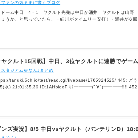
ズファンの気ままに書くブログ
ドーム中日 4 - 1 ヤクルト先発は中日が涌井 ヤクルトは山
しょうか。と思っていたら、・細川がタイムリー安打！・涌井が６回
すな。明日も勝つぞ！！
対ヤクルト15回戦】中日、3位ヤクルトに連勝でゲー
初回2得点 先発・涌井は6イニング1失点で3勝目
いスタジアム＠なんJまとめ
/tanuki.5ch.io/test/read.cgi/livebase/1785924525/ 445: どうですか解説の名無しさん
1:35.36 ID:1AHbiqoF ｷﾀ━━━━(ﾟ∀ﾟ)━━━━!!!! 452: どうですか解説の名無しさん
01:40.12 ID:VxxWJmMB カッタガネー 454: どうですか解説の名無しさん 2026/08/05(水)
43 ID:luY+dhIw ｶｯﾀｶﾞﾈｰ
ンズ実況】8/5 中日vsヤクルト（バンテリンD）18:0
DAZN他】