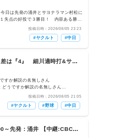
野 今日は先発の涌井とサヨナラマン村松に
１失点の好投で３勝目！ 内容ある勝ち
投稿日時：2026/08/05 23:23
ヤクルト
中日
ム差は『4』 細川適時打&サノ
投稿日時：2026/08/05 21:05
ヤクルト
野球
中日
0～先発：涌井 【中継:CBC J