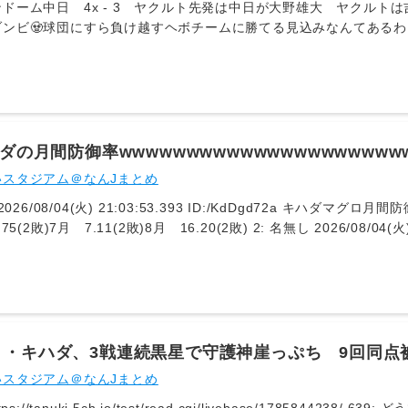
ドーム中日 4x - 3 ヤクルト先発は中日が大野雄大 ヤクルト
ゾンビ🧟球団にすら負け越すヘボチームに勝てる見込みなんてある
インドの展開…。クソ試合かと思われましたが、・ボスラーが起死回
！ キハダを捕まえてのサヨナラ勝ちは大きいね。明日も勝つぞ！！
ハダの月間防御率wwwwwwwwwwwwwwwwwwwww
いスタジアム＠なんJまとめ
.11(2敗)8月 16.20(2敗) 2: 名無し 2026/08/04(火) 21:04:05.659 ID:/KdDgd72a 流石に酷
ト・キハダ、3戦連続黒星で守護神崖っぷち 9回同点
ウンドで余裕がなくなってきている」
いスタジアム＠なんJまとめ