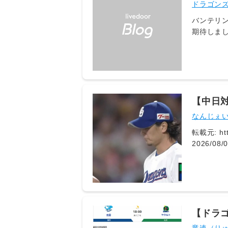
ドラゴン
バンテリン
期待しま
でありま
【中日
ー犠飛で
なんじぇ
転載元: https:/
2026/08/05(水) 21:0
2026/08/05(水) 21:
21:01:43.
【ドラゴ
スポ2 