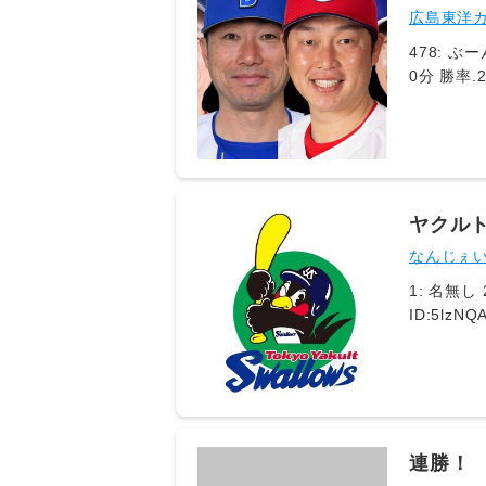
広島東洋カ
478: ぶーんと飛躍するななC⊂( ●
0分 勝率.200 2025年7月 4勝16敗3分 勝率.200 2025年9月 6勝18敗0分 勝率.250
率.300 横浜燃ゆ 2026年6月 4勝15敗0分 勝率.273 ヤクルト燃ゆ 2026年7月 6勝17敗0分 勝率.261 2026年8月 0
勝4敗0分 勝率.000 79: ぶーんと飛躍するななC⊂( ●▲●)⊃ 2026/
まま勝ちそうなのでまた最
20:55:09.57 ID:O/swuFHo 
https://ha
78592979
ヤクルト
なんじぇ
1: 名無し 2026/08/06(木) 07:14:19.175 ID:2FjUPt6LF なんやったんや ※2: 名無し 2026/08/06(木) 07:15:27.350
ID:5lzNQAnB9 ワイDe普通に優勝しそうでほくそ笑む 3: 名無し 2026/08/06(木) 0
浜ってチームがおってな 4: 名無し 2026/08/06(木
も9月より
連勝！ 