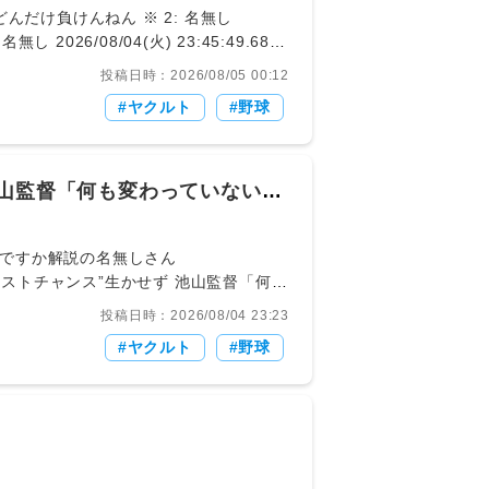
投稿日時：2026/08/05 00:12
ヤクルト
野球
池山監督「何も変わっていない」2
/ 740: どうですか解説の名無しさん
投稿日時：2026/08/04 23:23
て)やってみたら”というところだったん
ヤクルト
野球
いうことは伝えた」と守護神剥奪となっ
 ID:DKBpACct >>740 期待して送り出してないんだよな 打たれるだろうなって内心わかってそうなのがな