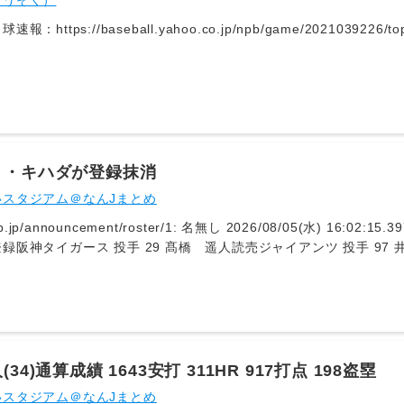
ゅうそく）
：https://baseball.yahoo.co.jp/npb/game/2021039226/to
ト・キハダが登録抹消
いスタジアム＠なんJまとめ
ncement/roster/1: 名無し 2026/08/05(水) 16:02:15.397 ID:ZoUEFwAyZ セントラル・リーグ
録阪神タイガース 投手 29 髙橋 遥人読売ジャイアンツ 投手 97 
島東洋カープ 外野手 37 野間 峻祥東京ヤクルトスワローズ 投手
内野手 33 糸原 健斗広島東洋カープ 投手 19 床田 寛樹東京ヤク
の再登録はできません。 2: 名無し 2026/08/05(水) 16:02:31.046 ID:ZoUEFwAyZ パシ
リーグ出場選手登録福岡ソフトバンクホークス 投手 19 大津 亮介
オリックス・バファローズ 投手 00 Ａ．エスピノーザ埼玉西武ライ
34)通算成績 1643安打 311HR 917打点 198盗塁
05(水) 16:02:42.663 ID:s8q5SFbpm キハダ逝く
いスタジアム＠なんJまとめ