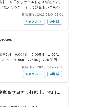
は吉村 今日からヤクルトと３連戦です。
わけねえだろ？ そして試合もいつものよ
生の同点HR！・村松がサヨナラタイム
投稿日時：2026/08/04 23:01
ヤクルト
中日
wwww
投稿日時：2026/08/04 22:20
ヤクルト
野球
被弾＆サヨナラ打献上、池山監