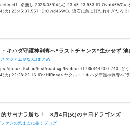
04(火) 23:45:23.933 ID:Ovrd46WCu どんだけ負けんねん ※ 2: 名無し
:37.557 ID:Ovrd46WCu 流石に急に打たれすぎだろ 3: 名無し 2026/08/04(火) 23:45:49.684
 ID:IX6QMcf51 天使にふさわしい成績
きたな
ト・キハダ守護神剥奪へ“ラストチャンス”生かせず 
整も
いスタジアム＠なんJまとめ
ps://tanuki.5ch.io/test/read.cgi/livebase/1785844238
28:22.16 ID:cHlRnsqs ヤクルト・キハダ守護神剥奪へ“ラストチャンス”生かせず 池山監督「何も
hoo.co.jp/articles/bb30a1e79bdd10b8449fe9d08d0b8d1d5121769f
少し余裕がなくなってきているように思う。“モーションも(工夫し
何も変わっていない」と指摘。「また抑えで戻ってこられるようにと
かも準備しないといけない」と話した。 747: どうですか解説の名無しさん 2026/08/04(火)
22:29:42.90
的サヨナラ勝ち！ 8月4日(火)の中日ドラゴンズ
ズファンの気ままに書くブログ