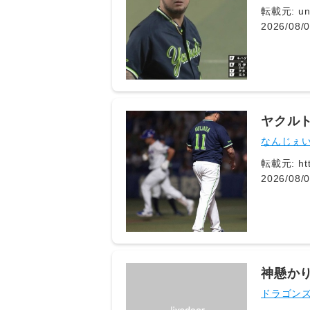
転載元: undefined1: 名無し 2026/08/
2026/08/04(火) 23:45
ID:eSaC6vIRi 上振れで抑えてただけ 4: 名無し 2026/08/04(火) 23:46:54.301
になって
ヤクル
軍再調
なんじぇ
転載元: htt
2026/08/04(火) 22:
変わっていない」2軍再調整も https://news.ya
指揮官は「
だけど、
た。 「空気を入れ替えるというか、疲労も蓄積されているだろうし」と2軍再調整の可能性も示唆。「明日また、どう
いうふうに配置をする
神懸かり
ドラゴン