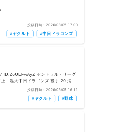
p
投稿日時：2026/08/05 17:00
ヤクルト
中日ドラゴンズ
井上 温大中日ドラゴンズ 投手 20 涌
 26 山野 太一出場選手登録抹消阪神タ
投稿日時：2026/08/05 16:11
ルトスワローズ 投手 11 Ｊ．キハダ※8月
ヤクルト
野球
北海道日本ハムファイターズ 投手 15
オンズ 投手 75 佐藤 爽出場選手登録