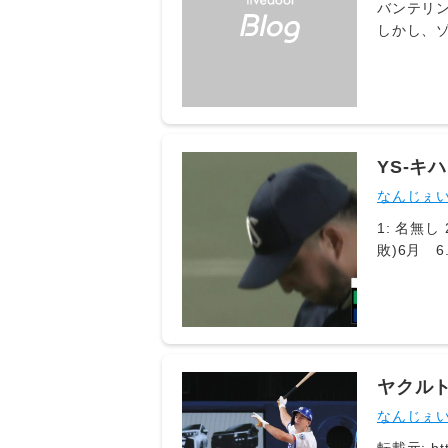
バンテリン
しかし、
うにビハ
リー安打
YS-キ
なんじぇ
1: 名無し 2026/08/04(火) 21:03:53.393 ID:/KdDgd72a キハダマグロ月間防御率3月 0.004月 0.005月 1.80(1
敗)6月 6.75(2敗)7月 7
い
ヤクル
督「マ
なんじぇ