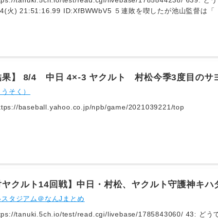
ps://tanuki.5ch.io/test/read.cgi/livebase/1785844238
8/04(火) 21:51:16.99 ID:XfBWWbV5 ５連敗を喫したが
。スピードも１４０キロ後半出ているんだけど一発で弾き返されている」と首
投球フォームなども修正できておらず、２１セーブを挙げている守護
果】 8/4 中日 4×-3 ヤクルト 村松今季3度目の
ゅうそく）
s://baseball.yahoo.co.jp/npb/game/2021039221/top
対ヤクルト14回戦】中日・村松、ヤクルト守護神キハ
！！！！！！！！！！！！！！！
いスタジアム＠なんJまとめ
anuki.5ch.io/test/read.cgi/livebase/1785843060/ 43: どうですか解説の名無しさん 2026/08/04(火)