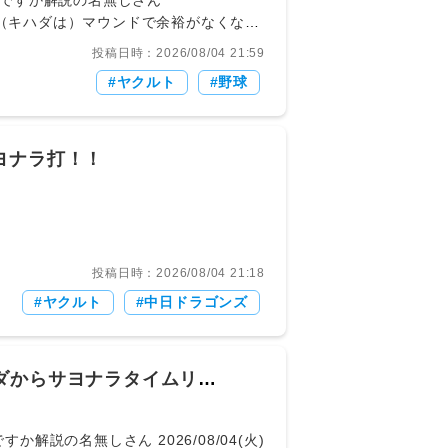
/ 639: どうですか解説の名無しさん
池山監督は「（キハダは）マウンドで余裕がなくなっ
をかしげた。 走者を置いた
投稿日時：2026/08/04 21:59
神の出場選手登録抹消の可能性が高まっ
ヤクルト
野球
サヨナラ打！！
投稿日時：2026/08/04 21:18
ヤクルト
中日ドラゴンズ
ダからサヨナラタイムリ