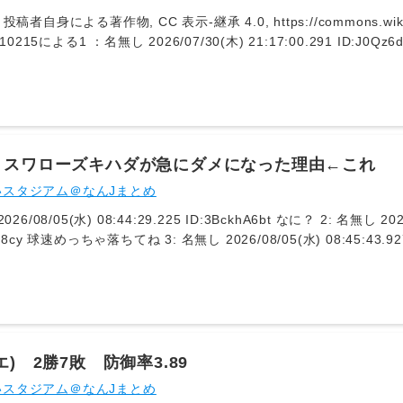
投稿者自身による著作物, CC 表示-継承 4.0, https://commons.wikime
0215による1 ：名無し 2026/07/30(木) 21:17:00.291 ID:J0Qz6dnPc 2000本間に合うか？🤔 3
27.407 ID:VuArdE4KQ 悲しいな 4 ：名無し 2026/07/30(木) 21:17:58.795 ID:i1qq7O5kx 履
トスワローズキハダが急にダメになった理由←これ
いスタジアム＠なんJまとめ
ID:kJwv378cy 球速めっちゃ落ちてね 3: 名無し 2026/08
エ) 2勝7敗 防御率3.89
いスタジアム＠なんJまとめ