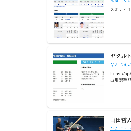
竜速（り
スポナビ１球速報
ヤクル
なんじぇ
https://npb.jp/annou
出場選手登
井 秀章広
イガース 
15日以後でなければ出場選手
フィック・
北山 亘基
抹消なし 5: 名無し 2026/08/05(水) 16:02:44.725 ID:ZoUEFwAyZ https://npb.jp/announcement/roster/ 4: 名無し
山田哲人(
2026/08/
なんじぇ