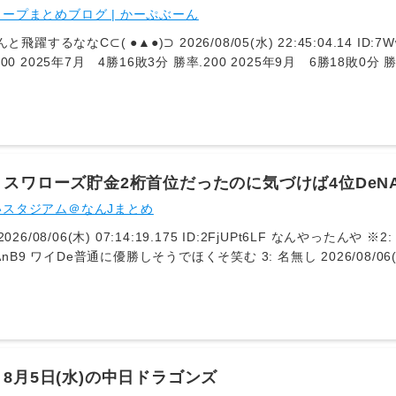
ープまとめブログ | かーぷぶーん
▲●)⊃ 2026/08/05(水) 22:45:04.14 ID:7Ww2Aimt 広島燃ゆ 2024年9月 5勝20敗
 2026年4月 6勝14敗1分 勝
08/05(水) 20:53:54.21 ID:CSCQDVkG 中日がこの
下位まで1.0ゲームになるわね 89: ぶーんと飛躍するななC⊂( ●▲●)⊃ 2026/08/05(水)
>>79 ヤクルト負けだから3位まで3ゲーム、最下位まで1ゲームという訳分からん状態
yabusa.open2ch.net/test/read.cgi/livejupiter/1785926992/https://
0/
スワローズ貯金2桁首位だったのに気づけば4位DeN
いスタジアム＠なんJまとめ
7:15:57.565 ID:FqW9UcUD5 昔横
) 07:18:07.434 ID:JvWXuglQX 広島燃ゆよりペースやばくね？しか
早いし
8月5日(水)の中日ドラゴンズ