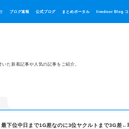
リ
ブログ速報
公式ブログ
まとめポータル
livedoor Blog
付いた新着記事や人気の記事をご紹介。
、最下位中日まで1G差なのに3位ヤクルトまで3G差←